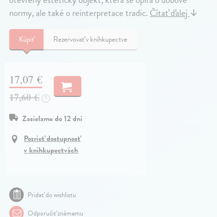
normy, ale také o reinterpretace tradic.
Čítať ďalej
↓
Kúpiť
Rezervovať v kníhkupectve
17,07 €
17,60 €
?
Zasielame do 12 dní
Pozrieť dostupnosť
v kníhkupectvách
Pridať do wishlistu
Odporučiť známemu