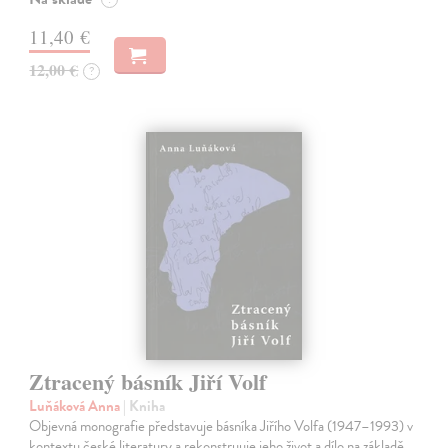
11,40 €
12,00 €
?
Ztracený básník Jiří Volf
Luňáková Anna
| Kniha
Objevná monografie představuje básníka Jiřího Volfa (1947–1993) v
kontextu české literatury a rekonstruuje jeho život a dílo na základě