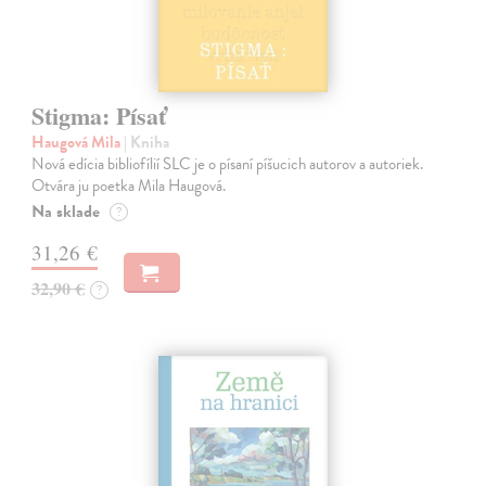
Stigma: Písať
Haugová Mila
| Kniha
Nová edícia bibliofílií SLC je o písaní píšucich autorov a autoriek.
Otvára ju poetka Mila Haugová.
Na sklade
?
31,26 €
32,90 €
?