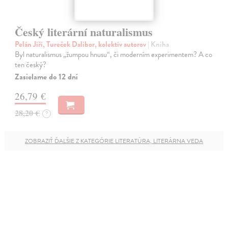
Český literární naturalismus
Pelán Jiří, Tureček Dalibor, kolektív autorov
| Kniha
Byl naturalismus „žumpou hnusu“, či moderním experimentem? A co
ten český?
Zasielame do 12 dní
26,79 €
28,20 €
?
ZOBRAZIŤ ĎALŠIE Z KATEGÓRIE LITERATÚRA, LITERÁRNA VEDA