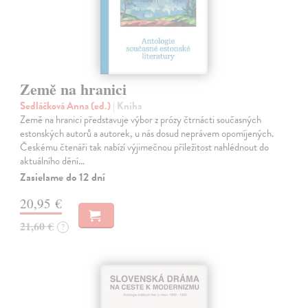
Země na hranici
Sedláčková Anna (ed.)
| Kniha
Země na hranici představuje výbor z prózy čtrnácti současných
estonských autorů a autorek, u nás dosud neprávem opomíjených.
Českému čtenáři tak nabízí výjimečnou příležitost nahlédnout do
aktuálního dění…
Zasielame do 12 dní
20,95 €
21,60 €
?