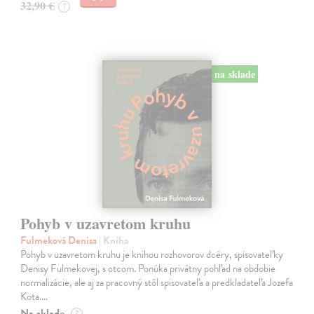
32,90 €
?
na sklade
Pohyb v uzavretom kruhu
Fulmeková Denisa
| Kniha
Pohyb v uzavretom kruhu je knihou rozhovorov dcéry, spisovateľky
Denisy Fulmekovej, s otcom. Ponúka privátny pohľad na obdobie
normalizácie, ale aj za pracovný stôl spisovateľa a predkladateľa Jozefa
Kota.…
Na sklade
?