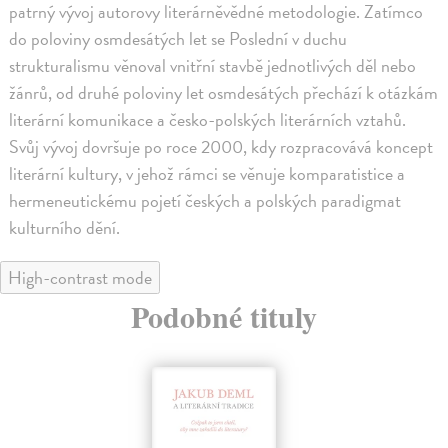
patrný vývoj autorovy literárněvědné metodologie. Zatímco
do poloviny osmdesátých let se Poslední v duchu
strukturalismu věnoval vnitřní stavbě jednotlivých děl nebo
žánrů, od druhé poloviny let osmdesátých přechází k otázkám
literární komunikace a česko-polských literárních vztahů.
Svůj vývoj dovršuje po roce 2000, kdy rozpracovává koncept
literární kultury, v jehož rámci se věnuje komparatistice a
hermeneutickému pojetí českých a polských paradigmat
kulturního dění.
High-contrast mode
Podobné tituly