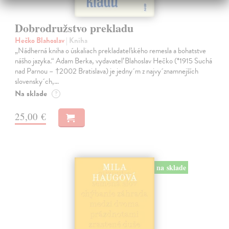
Dobrodružstvo prekladu
Hečko Blahoslav
| Kniha
„Nádherná kniha o úskaliach prekladateľského remesla a bohatstve
nášho jazyka.“ Adam Berka, vydavateľ Blahoslav Hečko (*1915 Suchá
nad Parnou – †2002 Bratislava) je jedny´m z najvy´znamnejších
slovensky´ch,…
Na sklade
?
25,00 €
na sklade