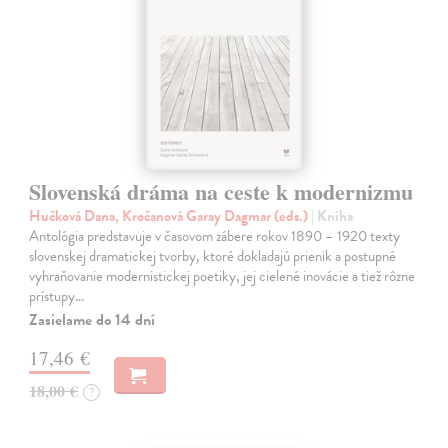
Slovenská dráma na ceste k modernizmu
Hučková Dana, Kročanová Garay Dagmar (eds.)
| Kniha
Antológia predstavuje v časovom zábere rokov 1890 – 1920 texty
slovenskej dramatickej tvorby, ktoré dokladajú prienik a postupné
vyhraňovanie modernistickej poetiky, jej cielené inovácie a tiež rôzne
prístupy…
Zasielame do 14 dní
17,46 €
18,00 €
?