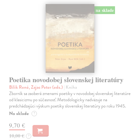
na sklade
Poetika novodobej slovenskej literatúry
Bílik René, Zajac Peter (eds.)
| Kniha
Zborník sa zaoberá zmenami poetiky v novodobej slovenskej literatúre
od klasicizmu po súčasnosť. Metodologicky nadväzuje na
predchádzajúci výskum poetiky slovenskej literatúry po roku 1945.
Na sklade
?
9,70 €
10,00 €
?