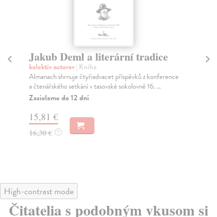
Jakub Deml a literární tradice
Ne
ly
kolektív autorov
| Kniha
Almanach shrnuje čtyřiadvacet příspěvků z konference
Rá
a čtenářského setkání v tasovské sokolovně 16. ...
Neú
čes
Zasielame do 12 dní
pro
15,81 €
Za
16,30 €
?
27
29
High-contrast mode
Čitatelia s podobným vkusom si