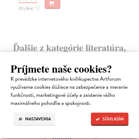
9,
27,30 €
?
9,
Ďalšie z kategórie literatúra,
literárna veda
Príjmete naše cookies?
K prevádzke internetového kníhkupectva Artforum
na sklade
využívame cookies slúžiace na zabezpečenie a meranie
novinka
funkčnosti, marketingové účely a zaistenie vášho
maximálneho pohodlia a spokojnosti.
NASTAVENIA
SÚHLASÍM