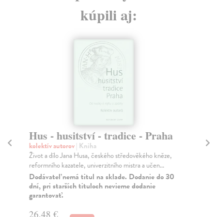
kúpili aj:
Hus - husitství - tradice - Praha
Na
n
kolektív autorov
| Kniha
n
Život a dílo Jana Husa, českého středověkého kněze,
reformního kazatele, univerzitního mistra a učen...
Fia
Dodávateľ nemá titul na sklade. Dodanie do 30
Výz
dní, pri starších tituloch nevieme dodanie
ori
garantovať.
výz.
Za
26,48 €