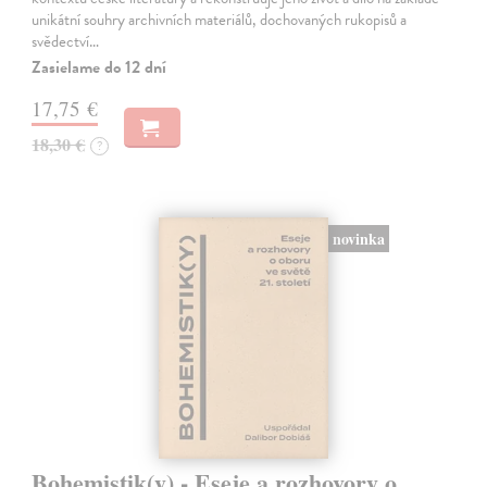
unikátní souhry archivních materiálů, dochovaných rukopisů a
svědectví…
Zasielame do 12 dní
17,75 €
18,30 €
?
novinka
Bohemistik(y) - Eseje a rozhovory o