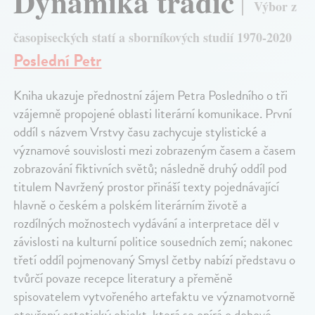
Dynamika tradic
Výbor z
časopiseckých statí a sborníkových studií 1970-2020
Poslední Petr
Kniha ukazuje přednostní zájem Petra Posledního o tři
vzájemně propojené oblasti literární komunikace. První
oddíl s názvem Vrstvy času zachycuje stylistické a
významové souvislosti mezi zobrazeným časem a časem
zobrazování fiktivních světů; následně druhý oddíl pod
titulem Navržený prostor přináší texty pojednávající
hlavně o českém a polském literárním životě a
rozdílných možnostech vydávání a interpretace děl v
závislosti na kulturní politice sousedních zemí; nakonec
třetí oddíl pojmenovaný Smysl četby nabízí představu o
tvůrčí povaze recepce literatury a přeměně
spisovatelem vytvořeného artefaktu ve významotvorně
otevřený estetický objekt, která se opírá o dobové