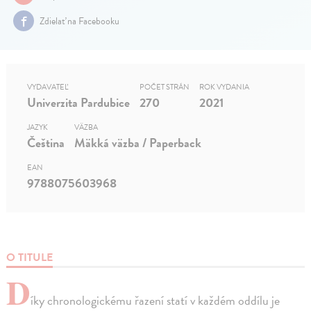
Zdielať na Facebooku
VYDAVATEĽ
POČET STRÁN
ROK VYDANIA
Univerzita Pardubice
270
2021
JAZYK
VÄZBA
Čeština
Mäkká väzba / Paperback
EAN
9788075603968
O TITULE
D
íky chronologickému řazení statí v každém oddílu je