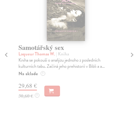
Samotářský sex
Ta
Laqueur Thomas W.
| Kniha
Ma
Kniha se pokouší o analýzu jednoho z posledních
Tan
kulturních tabu. Začíná jeho prehistorií v Bibli a a...
hlu
Na sklade
Za
?
29,68 €
20
30,60 €
21
?