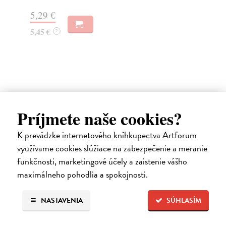
5,29 €
29
5,45 €
30
?
Ďalšie z kategórie sex a erotika
Príjmete naše cookies?
K prevádzke internetového kníhkupectva Artforum
využívame cookies slúžiace na zabezpečenie a meranie
funkčnosti, marketingové účely a zaistenie vášho
maximálneho pohodlia a spokojnosti.
NASTAVENIA
SÚHLASÍM