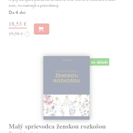
svet, no matnejší a prevrátený.
Do 4 dní
18,53 €
19,50 €
?
na sklade
Malý sprievodca ženskou rozkošou