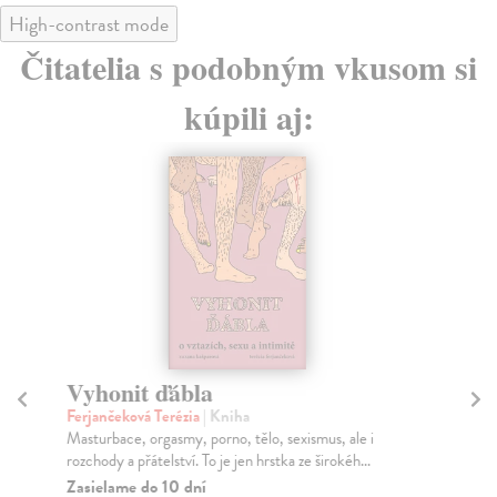
High-contrast mode
Čitatelia s podobným vkusom si
kúpili aj:
Vyhonit ďábla
S
Ferjančeková Terézia
| Kniha
La
Masturbace, orgasmy, porno, tělo, sexismus, ale i
Kni
rozchody a přátelství. To je jen hrstka ze širokéh...
kul
Zasielame do 10 dní
Na