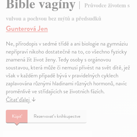
Bible vagíny
Průvodce životem s
vulvou a pochvou bez mýtů a předsudků
Gunterová Jen
Ne, přírodopis v sedmé třídě a ani biologie na gymnáziu
nepřipraví nikoho dostatečně na to, co všechno fyzicky
znamená žít život ženy. Tedy osoby s orgánovou
soustavou, která může či nemusí přivést na svět dítě, jež
však v každém případě bývá v pravidelných cyklech
zaplavována různými hladinami různých hormonů, navíc
proměnlivě ve střídajících se životních fázích.
Čítať ďalej
↓
Kúpiť
Rezervovať v kníhkupectve