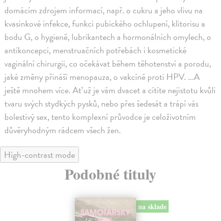
domácím zdrojem informací, např. o cukru a jeho vlivu na
kvasinkové infekce, funkci pubického ochlupení, klitorisu a
bodu G, o hygieně, lubrikantech a hormonálních omylech, o
antikoncepci, menstruačních potřebách i kosmetické
vaginální chirurgii, co očekávat během těhotenství a porodu,
jaké změny přináší menopauza, o vakcíně proti HPV. ...A
ještě mnohem více. Ať už je vám dvacet a cítíte nejistotu kvůli
tvaru svých stydkých pysků, nebo přes šedesát a trápí vás
bolestivý sex, tento komplexní průvodce je celoživotním
důvěryhodným rádcem všech žen.
High-contrast mode
Podobné tituly
na sklade