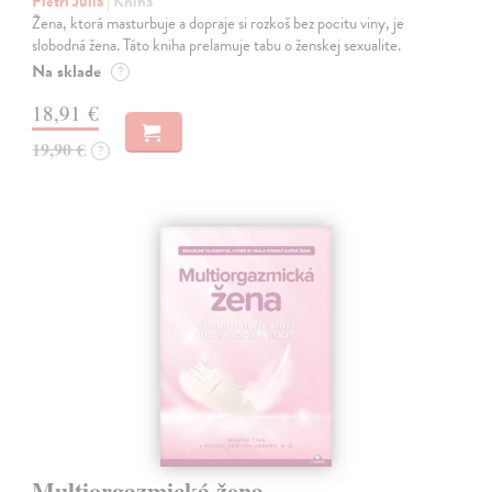
Pietri Julia
| Kniha
Žena, ktorá masturbuje a dopraje si rozkoš bez pocitu viny, je
slobodná žena. Táto kniha prelamuje tabu o ženskej sexualite.
Na sklade
?
18,91 €
19,90 €
?
Multiorgazmická žena