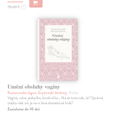
30,60 €
?
Umění obsluhy vagíny
Kaczanowska Jagna, Gryżewski Andrzej
| Kniha
Vagína, vulva, jeskyňka, broskvička... říká se tomu tak, že? Správná
otázka však zní: je na ni žena dostatečně hrdá?
Zasielame do 10 dní