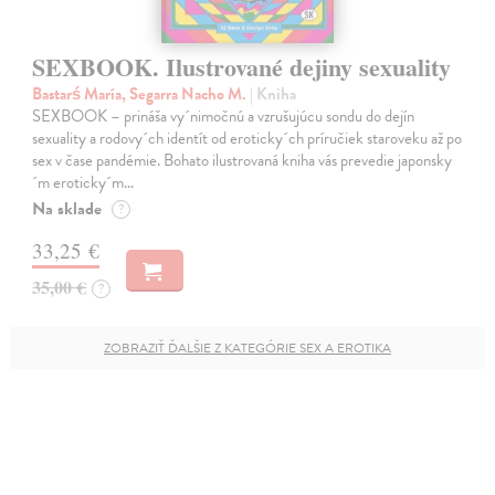
SEXBOOK. Ilustrované dejiny sexuality
Bastarś María, Segarra Nacho M.
| Kniha
SEXBOOK – prináša vy´nimočnú a vzrušujúcu sondu do dejín
sexuality a rodovy´ch identít od eroticky´ch príručiek staroveku až po
sex v čase pandémie. Bohato ilustrovaná kniha vás prevedie japonsky
´m eroticky´m…
Na sklade
?
33,25 €
35,00 €
?
ZOBRAZIŤ ĎALŠIE Z KATEGÓRIE SEX A EROTIKA