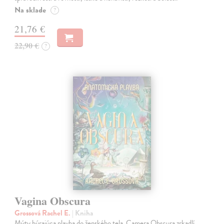
Na sklade
?
21,76 €
22,90 €
?
Vagina Obscura
Grossová Rachel E.
| Kniha
Mýty búrajúca plavba do ženského tela. Camera Obscura zrkadlí