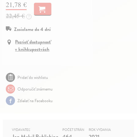
21,78 €
22,45 €
?
Zasielame do 4 dní
Pozrieť dostupnosť
v kníhkupectvách
Pridať do wishlistu
Odporučiť známemu
Zdielať na Facebooku
VYDAVATEĽ
POČET STRÁN
ROK VYDANIA
Jan Melvil Publishing
464
2021