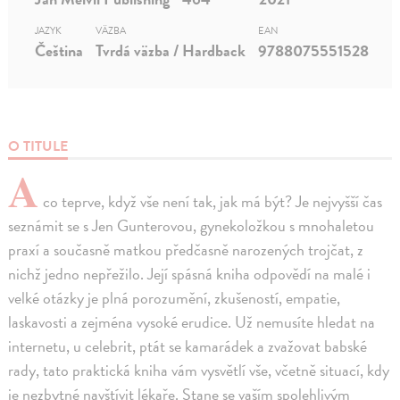
JAZYK
VÄZBA
EAN
Čeština
Tvrdá väzba / Hardback
9788075551528
O TITULE
A
co teprve, když vše není tak, jak má být? Je nejvyšší čas
seznámit se s Jen Gunterovou, gynekoložkou s mnohaletou
praxí a současně matkou předčasně narozených trojčat, z
nichž jedno nepřežilo. Její spásná kniha odpovědí na malé i
velké otázky je plná porozumění, zkušeností, empatie,
laskavosti a zejména vysoké erudice. Už nemusíte hledat na
internetu, u celebrit, ptát se kamarádek a zvažovat babské
rady, tato praktická kniha vám vysvětlí vše, včetně situací, kdy
je nezbytné navštívit lékaře. Stane se vaším spolehlivým