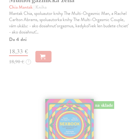
Chia Mantak
| Kniha
Mantak Chia, spoluautor knihy The Multi-Orgasmic Man, a Rachel
Carlton Abrams, spoluautorka knihy The Multi-Orgasmic Couple,
vám ukážu: - ako dosiahnuť orgazmus, kedykoľvek len budete chcieť
- ako dosiahnuť…
Do 4 dní
18,33 €
18,90 €
?
na sklade