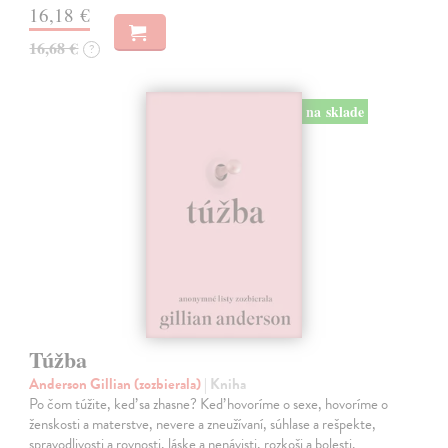
16,18 €
16,68 €
?
na sklade
Túžba
Anderson Gillian (zozbierala)
| Kniha
Po čom túžite, keď sa zhasne? Keď hovoríme o sexe, hovoríme o
ženskosti a materstve, nevere a zneužívaní, súhlase a rešpekte,
spravodlivosti a rovnosti, láske a nenávisti, rozkoši a bolesti.