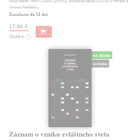
nové básně 1990–2005 (2005), Milostné básně (2013) a Herbář k
čemusi horšímu…
Zasielame do 12 dní
17,86 €
18,80 €
?
na sklade
novinka
Záznam o vzniku zvláštneho sveta