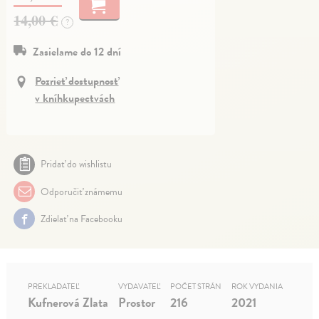
14,00 €
?
Zasielame do 12 dní
Pozrieť dostupnosť
v kníhkupectvách
Pridať do wishlistu
Odporučiť známemu
Zdielať na Facebooku
PREKLADATEĽ
VYDAVATEĽ
POČET STRÁN
ROK VYDANIA
Kufnerová Zlata
Prostor
216
2021