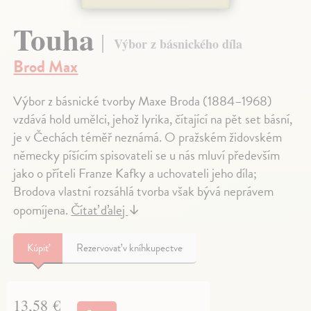
Touha
Výbor z básnického díla
Brod Max
Výbor z básnické tvorby Maxe Broda (1884–1968)
vzdává hold umělci, jehož lyrika, čítající na pět set básní,
je v Čechách téměř neznámá. O pražském židovském
německy píšícím spisovateli se u nás mluví především
jako o příteli Franze Kafky a uchovateli jeho díla;
Brodova vlastní rozsáhlá tvorba však bývá neprávem
opomíjena.
Čítať ďalej
↓
Kúpiť
Rezervovať v kníhkupectve
13,58 €