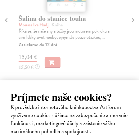
Šalina do stanice touha
D
Moussa Iva Hadj
| Kniha
Fr
Říká se, že naše sny a tužby jsou motorem pokroku a
Den
činí lidský život neobyčejným.Je pouze otázkou, ...
Den
Zasielame do 12 dní
Za
15,04 €
10
15,50 €
10
?
Príjmete naše cookies?
K prevádzke internetového kníhkupectva Artforum
Ďalšie z kategórie poézia
využívame cookies slúžiace na zabezpečenie a meranie
funkčnosti, marketingové účely a zaistenie vášho
maximálneho pohodlia a spokojnosti.