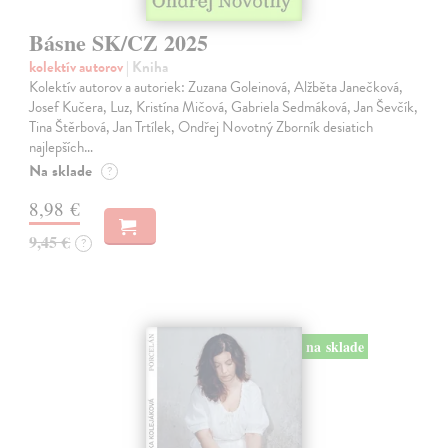
Básne SK/CZ 2025
kolektív autorov
| Kniha
Kolektív autorov a autoriek: Zuzana Goleinová, Alžběta Janečková,
Josef Kučera, Luz, Kristína Mičová, Gabriela Sedmáková, Jan Ševčík,
Tina Štěrbová, Jan Trtílek, Ondřej Novotný Zborník desiatich
najlepších…
Na sklade
?
8,98 €
9,45 €
?
na sklade