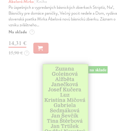
Ábelová Mirka
| Kniha
Po úspešných a vypredaných básnických zbierkach Striptíz, Na!,
Básničky pre domáce paničky, Večný pocit nedele a Dom, vydáva
slovenská poetka Mirka Ábelová novú básnickú zbierku. Záznam o
vzniku zvláštneho…
Na sklade
?
14,31 €
15,90 €
?
na sklade