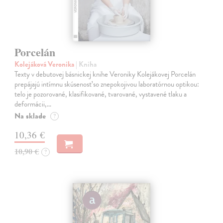
Porcelán
Kolejáková Veronika
| Kniha
Texty v debutovej básnickej knihe Veroniky Kolejákovej Porcelán
prepájajú intímnu skúsenosť so znepokojivou laboratórnou optikou:
telo je pozorované, klasifikované, tvarované, vystavené tlaku a
deformácii,…
Na sklade
?
10,36 €
10,90 €
?