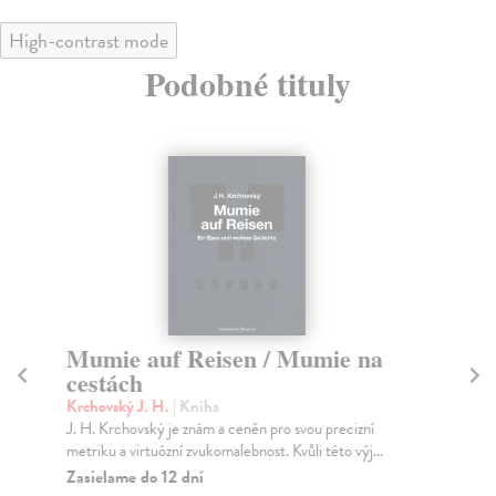
High-contrast mode
Podobné tituly
Mumie auf Reisen / Mumie na
Bá
cestách
ne
Krchovský J. H.
| Kniha
Ha
J. H. Krchovský je znám a ceněn pro svou precizní
Jmé
metriku a virtuózní zvukomalebnost. Kvůli této výj...
nez
Zasielame do 12 dní
Za