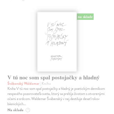
na sklade
V tú noc som spal postojačky a hladný
Švábenský Waldemar
| Kniha
Kniha V tú noc som spal postojačky a hladný je poetickým denníkom
nespavého pozorovateľa sveta, ktorý sa prebíja životom s otvorenými
očami a srdcom. Waldemar Švábenský v nej destiluje desať rokov
básnických…
Na sklade
?