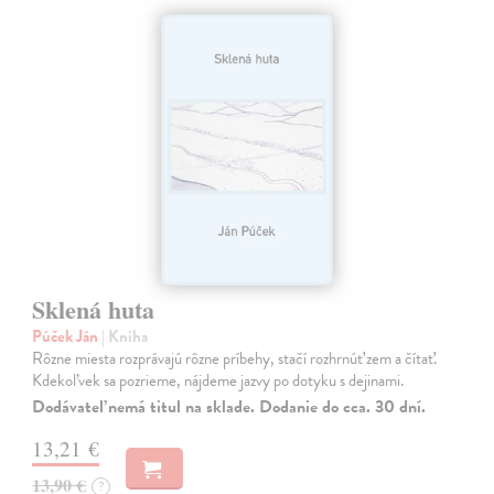
Sklená huta
Púček Ján
| Kniha
Rôzne miesta rozprávajú rôzne príbehy, stačí rozhrnúť zem a čítať.
Kdekoľvek sa pozrieme, nájdeme jazvy po dotyku s dejinami.
Dodávateľ nemá titul na sklade. Dodanie do cca. 30 dní.
13,21 €
13,90 €
?