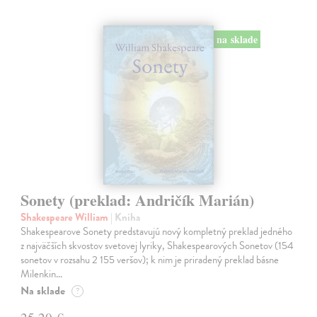
na sklade
Sonety (preklad: Andričík Marián)
Shakespeare William
| Kniha
Shakespearove Sonety predstavujú nový kompletný preklad jedného
z najväčších skvostov svetovej lyriky, Shakespearových Sonetov (154
sonetov v rozsahu 2 155 veršov); k nim je priradený preklad básne
Milenkin…
Na sklade
?