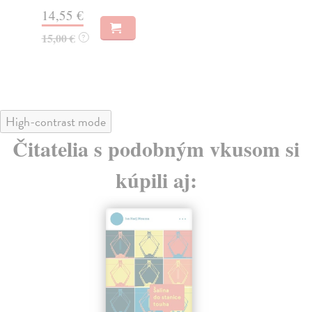
14,55 €
13
15,00 €
14
?
High-contrast mode
Čitatelia s podobným vkusom si
kúpili aj: