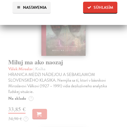
na sklade
NASTAVENIA
SÚHLASÍM
Miluj ma ako naozaj
Válek Miroslav
| Kniha
HRANICA MEDZI NÁDEJOU A SEBAKLAMOM
SLOVENSKÉHO KLASIKA. Nemýlia sa tí, ktorí v básnikovi
Miroslavovi Válkovi (1927 – 1991) vidia deziluzívneho analytika
ľudskej situácie.
Na sklade
?
33,85 €
34,90 €
?