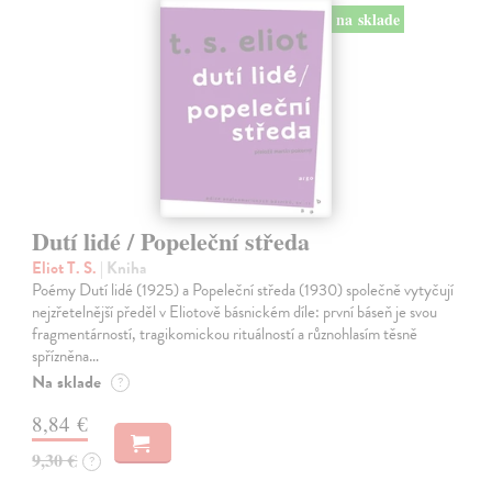
na sklade
Dutí lidé / Popeleční středa
Eliot T. S.
| Kniha
Poémy Dutí lidé (1925) a Popeleční středa (1930) společně vytyčují
nejzřetelnější předěl v Eliotově básnickém díle: první báseň je svou
fragmentárností, tragikomickou rituálností a různohlasím těsně
spřízněna…
Na sklade
?
8,84 €
9,30 €
?