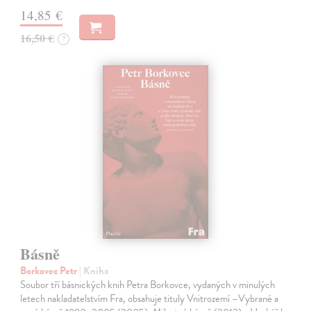
14,85 €
16,50 €
?
Básně
Borkovec Petr
| Kniha
Soubor tří básnických knih Petra Borkovce, vydaných v minulých
letech nakladatelstvím Fra, obsahuje tituly Vnitrozemí –Vybrané a