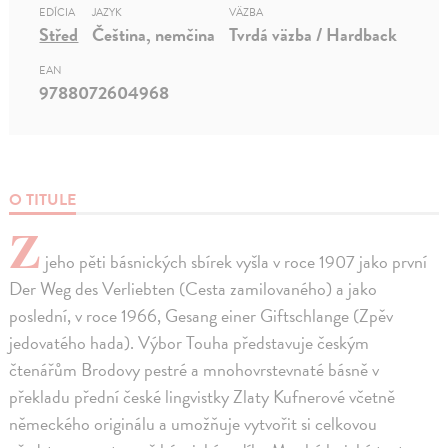
EDÍCIA
JAZYK
VÄZBA
Střed
Čeština, nemčina
Tvrdá väzba / Hardback
EAN
9788072604968
O TITULE
Z
jeho pěti básnických sbírek vyšla v roce 1907 jako první
Der Weg des Verliebten (Cesta zamilovaného) a jako
poslední, v roce 1966, Gesang einer Giftschlange (Zpěv
jedovatého hada). Výbor Touha představuje českým
čtenářům Brodovy pestré a mnohovrstevnaté básně v
překladu přední české lingvistky Zlaty Kufnerové včetně
německého originálu a umožňuje vytvořit si celkovou