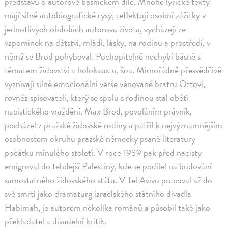
představu o autorově básnickém díle. Mnohé lyrické texty
mají silné autobiografické rysy, reflektují osobní zážitky v
jednotlivých obdobích autorova života, vycházejí ze
vzpomínek na dětství, mládí, lásky, na rodinu a prostředí, v
němž se Brod pohyboval. Pochopitelně nechybí básně s
tématem židovství a holokaustu, šoa. Mimořádně přesvědčivě
vyznívají silně emocionální verše věnované bratru Ottovi,
rovněž spisovateli, který se spolu s rodinou stal obětí
nacistického vraždění. Max Brod, povoláním právník,
pocházel z pražské židovské rodiny a patřil k nejvýznamnějším
osobnostem okruhu pražské německy psané literatury
počátku minulého století. V roce 1939 pak před nacisty
emigroval do tehdejší Palestiny, kde se podílel na budování
samostatného židovského státu. V Tel Avivu pracoval až do
své smrti jako dramaturg izraelského státního divadla
Habimah, je autorem několika románů a působil také jako
překladatel a divadelní kritik.