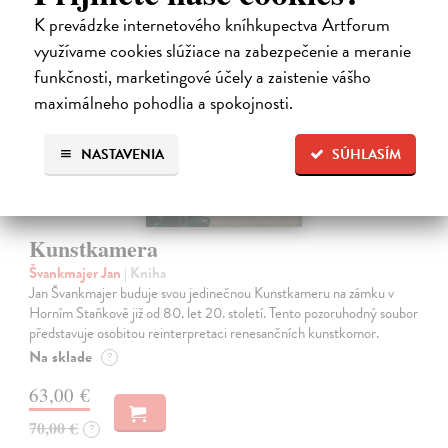
K prevádzke internetového kníhkupectva Artforum
na sklade
využívame cookies slúžiace na zabezpečenie a meranie
novinka
funkčnosti, marketingové účely a zaistenie vášho
maximálneho pohodlia a spokojnosti.
NASTAVENIA
SÚHLASÍM
Kunstkamera
Švankmajer Jan
| Kniha
Jan Švankmajer buduje svou jedinečnou Kunstkameru na zámku v
Horním Staňkově již od 80. let 20. století. Tento pozoruhodný soubor
představuje osobitou reinterpretaci renesančních kunstkomor.
Na sklade
?
63,00 €
70,00 €
?