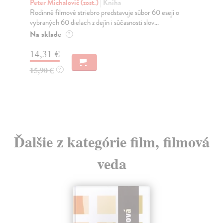
Peter Michalovič (zost.)
| Kniha
Gyá
Rodinné filmové striebro predstavuje súbor 60 esejí o
„Pr
vybraných 60 dielach z dejín i súčasnosti slov...
sme
Na sklade
Na
?
14,31 €
10
15,90 €
11
?
Ďalšie z kategórie film, filmová
veda