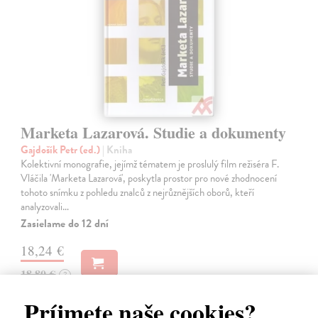
Marketa Lazarová. Studie a dokumenty
Gajdošík Petr (ed.)
| Kniha
Kolektivní monografie, jejímž tématem je proslulý film režiséra F.
Vláčila 'Marketa Lazarová', poskytla prostor pro nové zhodnocení
tohoto snímku z pohledu znalců z nejrůznějších oborů, kteří
analyzovali…
Zasielame do 12 dní
18,24 €
18,80 €
?
Príjmete naše cookies?