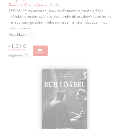
Bendazzi Giannalberto
| Kniha
Třídílné Dějiny animace jsou v současnosti nejrozsáhlejším a
nejhlubším textem svého druhu. Druhý díl se zabývá desetiletími
následujícími po zlatém věku animace, nejistým obdobím, kdy
televizní série…
Na sklade
?
41,03 €
42,30 €
?