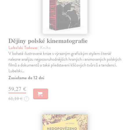
Dějiny polské kinematografie
Lubelski Tadeusz
| Kniha
V bohatě ilustrované knize s výrazným grafickým stylem čtenář
nalezne analýzu nejpozoruhodnějších hraných i animovaných polských
filmů a dokumentů a také představení klíčových tvůrců a tendencí.
Lubelski…
Zasielame do 12 dní
59,27 €
61,10 €
?