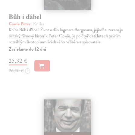
Bůh i ďábel
Cowie Peter
| Kniha
Kniha Bůh i ďábel. Život a dílo Ingmara Bergmana, jejímž auto­rem je
britský filmový historik Peter Cowie, je po čtyřiceti letech prvním
rozsáhlým životopisem švédského režiséra a spisovatele.
Zasielame do 12 dní
25,32 €
26,10 €
?