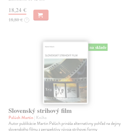
18,24 €
18,80 €
?
na sklade
Slovenský strihový film
Palúch Martin
| Kniha
Autor publikácie Martin Palúch prináša alternatívny pohľad na dejiny
slovenského filmu z perspektívy vývoja strihovej formy