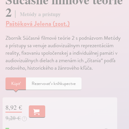
2
Metódy a prístupy
Paštéková Jelena (zost.)
Zborník Súčasné filmové teórie 2 s podnázvom Metódy
a prístupy sa venuje audiovizuálnym reprezentáciám
reality, fixovaniu spoločenskej a individuálnej pamäti v
audiovizuálnych dielach a zmenám ich „čítania“ podľa
rodového, historického a žánrového kľúča.
Kúpiť
Rezervovať v kníhkupectve
8,92 €
9,20 €
?