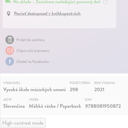
Na sklade – Zasielame nasledujúci pracovný deň
?
Pozrieť dostupnosť v kníhkupectvách
Pridať do wishlistu
Odporučiť známemu
Zdielať na Facebooku
VYDAVATEĽ
POČET STRÁN
ROK VYDANIA
Vysoká škola múzických umení
298
2021
JAZYK
VÄZBA
EAN
Slovenčina
Mäkká väzba / Paperback
9788081950872
High-contrast mode