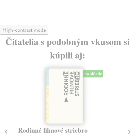
High-contrast mode
Čitatelia s podobným vkusom si
kúpili aj:
na sklade
Rodinné filmové striebro
Na