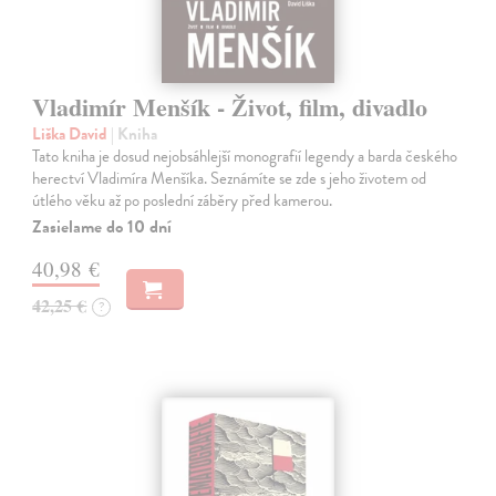
Vladimír Menšík - Život, film, divadlo
Liška David
| Kniha
Tato kniha je dosud nejobsáhlejší monografií legendy a barda českého
herectví Vladimíra Menšíka. Seznámíte se zde s jeho životem od
útlého věku až po poslední záběry před kamerou.
Zasielame do 10 dní
40,98 €
42,25 €
?