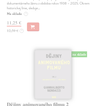
dokumentárneho žánru z obdobia rokov 1938 – 2025. Okrem
historickej línie, sleduje…
Na sklade
?
11,25 €
12,50 €
?
na sklade
Dějiny animovaného filmu 2