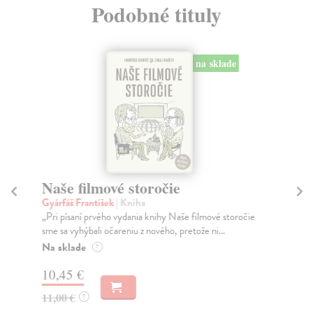
Podobné tituly
na sklade
Naše filmové storočie
3 
Gyárfáš František
| Kniha
Be
„Pri písaní prvého vydania knihy Naše filmové storočie
3 f
sme sa vyhýbali očareniu z nového, pretože ni...
Ate
Bel
Na sklade
?
Na
10,45 €
11
11,00 €
?
12