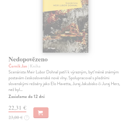
Nedopovězeno
Černík Jan
| Kniha
Scenárista Meir Lubor Dohnal patří k výrazným, byť méně známým
postavám československé nové vlny. Spolupracoval s předními
slovenskými režiséry jako Elo Havetta, Juraj Jakubisko či Juraj Herz,
než byl…
Zasielame do 12 dní
22,31 €
23,00 €
?