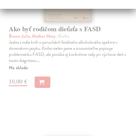
Ako byť rodičom dieťaťa s FASD
Brown Julia, Mather Mary
| Kniha
Jedna z mála kníh o poruchách fetálneho alkoholového spektra v
slovenskom jazyku. Kniha nielen jasne a zrozumiteľne popisuje
problematiku FASD, ale ponúka aj konkrétne rady pri výchove detí s
touto diagnózou.…
Na sklade
10,00 €