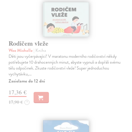
Rodičem vleže
Woo Michelle
| Kniha
Děti jsou vyčerpávající! V maratonu moderního rodičovství někdy
potřebujete 10 drahocenných minut, abyste vypnuli a dopřáli svému
tělu odpočinek. Zkuste rodičovství vleže! Super jednoduchou
vychytávku,…
Zasielame do 12 dní
17,36 €
17,90 €
?