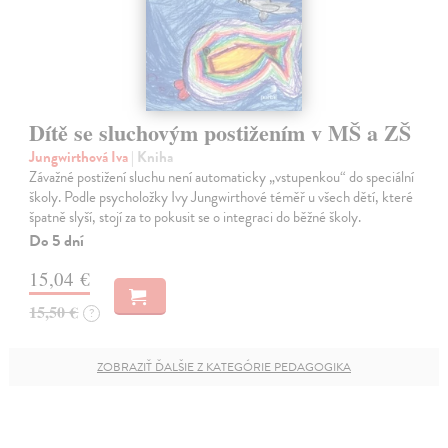
Dítě se sluchovým postižením v MŠ a ZŠ
Jungwirthová Iva
| Kniha
Závažné postižení sluchu není automaticky „vstupenkou“ do speciální
školy. Podle psycholožky Ivy Jungwirthové téměř u všech dětí, které
špatně slyší, stojí za to pokusit se o integraci do běžné školy.
Do 5 dní
15,04 €
15,50 €
?
ZOBRAZIŤ ĎALŠIE Z KATEGÓRIE PEDAGOGIKA