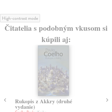
High-contrast mode
Čitatelia s podobným vkusom si
kúpili aj:
Rukopis z Akkry (druhé
D
vydanie)
Ba
Bez