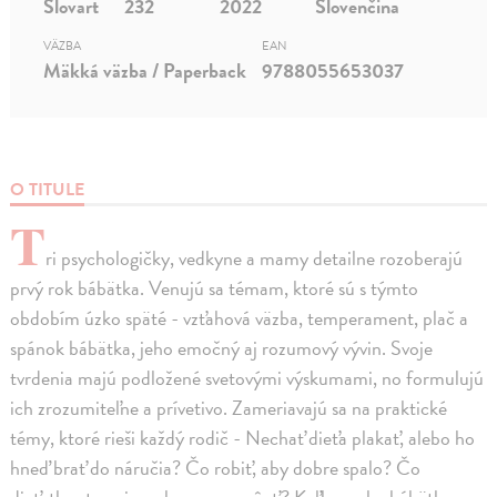
Slovart
232
2022
Slovenčina
VÄZBA
EAN
Mäkká väzba / Paperback
9788055653037
O TITULE
T
ri psychologičky, vedkyne a mamy detailne rozoberajú
prvý rok bábätka. Venujú sa témam, ktoré sú s týmto
obdobím úzko späté - vzťahová väzba, temperament, plač a
spánok bábätka, jeho emočný aj rozumový vývin. Svoje
tvrdenia majú podložené svetovými výskumami, no formulujú
ich zrozumiteľne a prívetivo. Zameriavajú sa na praktické
témy, ktoré rieši každý rodič - Nechať dieťa plakať, alebo ho
hneď brať do náručia? Čo robiť, aby dobre spalo? Čo