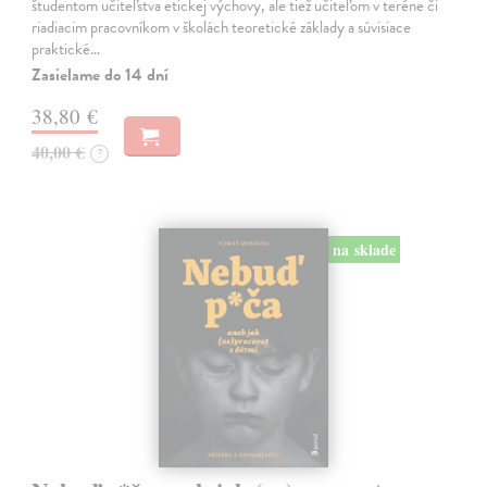
študentom učiteľstva etickej výchovy, ale tiež učiteľom v teréne či
riadiacim pracovníkom v školách teoretické základy a súvisiace
praktické…
Zasielame do 14 dní
38,80 €
40,00 €
?
na sklade