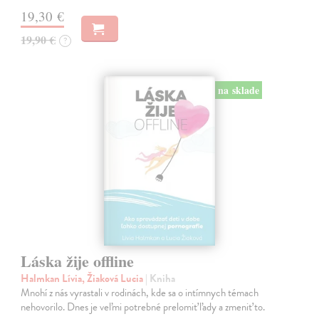
19,30 €
19,90 €
?
na sklade
Láska žije offline
Halmkan Lívia, Žiaková Lucia
| Kniha
Mnohí z nás vyrastali v rodinách, kde sa o intímnych témach
nehovorilo. Dnes je veľmi potrebné prelomiť ľady a zmeniť to.