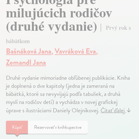
milujúcich rodičov
(druhé vydanie)
Prvý rok s
bábätkom
Bašnáková Jana
,
Vavráková Eva
,
Zemandl Jana
Druhé vydanie mimoriadne obľúbenej publikácie. Kniha
je doplnená o dve kapitoly (jedna je zameraná na
bábätká, ktoré sa nevyvíjajú podľa tabuliek, a druhá
myslí na rodičov detí) a vychádza v novej grafickej
úprave s ilustráciami Daniely Olejníkovej.
Čítať ďalej
↓
Kúpiť
Rezervovať v kníhkupectve