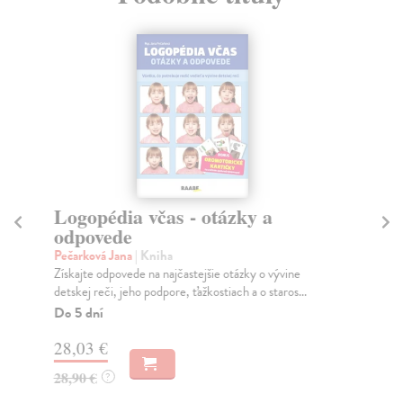
Logopédia včas - otázky a
Ná
odpovede
Kr
Kni
Pečarková Jana
| Kniha
kom
Získajte odpovede na najčastejšie otázky o vývine
detskej reči, jeho podpore, ťažkostiach a o staros...
Na
Do 5 dní
31
28,03 €
32
28,90 €
?