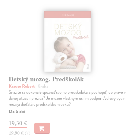
Detský mozog. Predškolák
Krause Robert
| Kniha
Snažíte sa dokonale spoznať svojho predškoláka a pochopiť, čo práve v
danej situácii prežíva? Je možné vlastným úsilím podporiť zdravý vývin
mozgu dieťaťa v predškolskom veku?
Do 5 dní
19,30 €
19,90 €
?