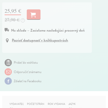
25,95 €
27,90 €
?
Na sklade – Zasielame nasledujúci pracovný deň
Pozrieť dostupnosť v kníhkupectvách
Pridať do wishlistu
Odporučiť známemu
Zdielať na Facebooku
VYDAVATEĽ
POČET STRÁN
ROK VYDANIA
JAZYK