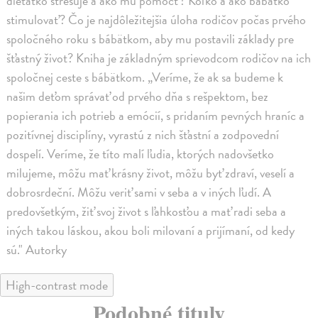
dieťatko stresuje a ako mu pomôcť? Koľko a ako bábätko
stimulovať? Čo je najdôležitejšia úloha rodičov počas prvého
spoločného roku s bábätkom, aby mu postavili základy pre
šťastný život? Kniha je základným sprievodcom rodičov na ich
spoločnej ceste s bábätkom. „Veríme, že ak sa budeme k
našim deťom správať od prvého dňa s rešpektom, bez
popierania ich potrieb a emócií, s pridaním pevných hraníc a
pozitívnej disciplíny, vyrastú z nich šťastní a zodpovední
dospelí. Veríme, že títo malí ľudia, ktorých nadovšetko
milujeme, môžu mať krásny život, môžu byť zdraví, veselí a
dobrosrdeční. Môžu veriť sami v seba a v iných ľudí. A
predovšetkým, žiť svoj život s ľahkosťou a mať radi seba a
iných takou láskou, akou boli milovaní a prijímaní, od kedy
sú." Autorky
High-contrast mode
Podobné tituly