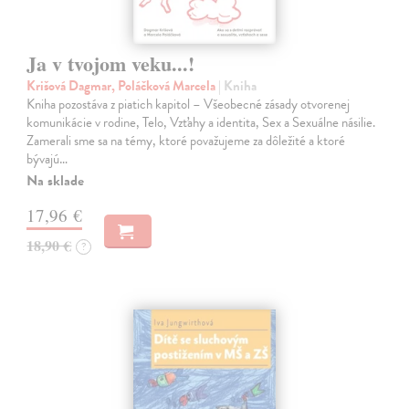
Ja v tvojom veku...!
Krišová Dagmar, Poláčková Marcela
| Kniha
Kniha pozostáva z piatich kapitol – Všeobecné zásady otvorenej
komunikácie v rodine, Telo, Vzťahy a identita, Sex a Sexuálne násilie.
Zamerali sme sa na témy, ktoré považujeme za dôležité a ktoré
bývajú…
Na sklade
17,96 €
18,90 €
?