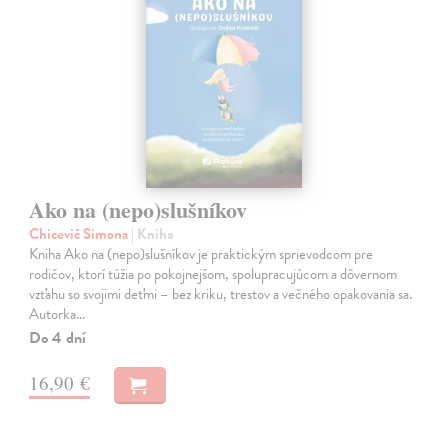
Ako na (nepo)slušníkov
Chicevič Simona
| Kniha
Kniha Ako na (nepo)slušníkov je praktickým sprievodcom pre
rodičov, ktorí túžia po pokojnejšom, spolupracujúcom a dôvernom
vzťahu so svojimi deťmi – bez kriku, trestov a večného opakovania sa.
Autorka…
Do 4 dní
16,90 €