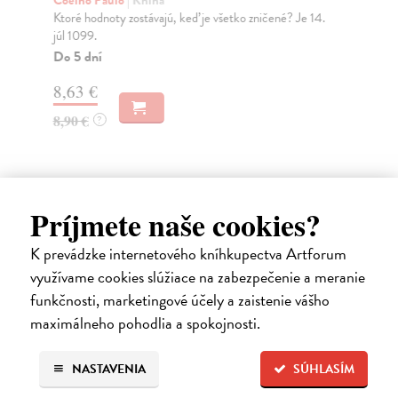
Coelho Paulo
| Kniha
ovp
Ktoré hodnoty zostávajú, keď je všetko zničené? Je 14.
d...
júl 1099.
Na
Do 5 dní
23
8,63 €
24
8,90 €
?
Ďalšie z kategórie pedagogika
Príjmete naše cookies?
K prevádzke internetového kníhkupectva Artforum
využívame cookies slúžiace na zabezpečenie a meranie
na sklade
funkčnosti, marketingové účely a zaistenie vášho
maximálneho pohodlia a spokojnosti.
NASTAVENIA
SÚHLASÍM