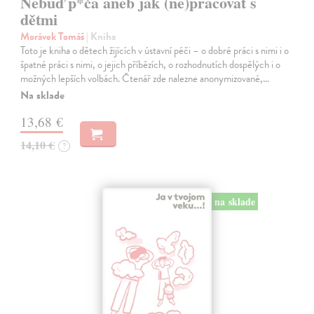
Nebuď p*ča aneb jak (ne)pracovat s
dětmi
Morávek Tomáš
| Kniha
Toto je kniha o dětech žijících v ústavní péči – o dobré práci s nimi i o
špatné práci s nimi, o jejich příbězích, o rozhodnutích dospělých i o
možných lepších volbách. Čtenář zde nalezne anonymizované,…
Na sklade
13,68 €
14,10 €
?
na sklade