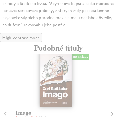
prírody a ľudského bytia. Meyrinkova bujná a často morbídna
fantázia spracováva príbehy, v ktorých vždy pôsobia temné
psychické sily alebo prírodná mágia a majú neblahé dôsledky
na duševnú rovnováhu jeho postáv.
High-contrast mode
Podobné tituly
na sklade
Imago
S