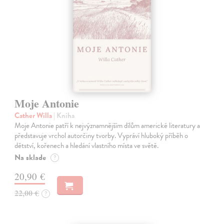
Moje Antonie
Cather Willa
| Kniha
Moje Antonie patří k nejvýznamnějším dílům americké literatury a
představuje vrchol autorčiny tvorby. Vypráví hluboký příběh o
dětství, kořenech a hledání vlastního místa ve světě.
Na sklade
?
20,90 €
22,00 €
?