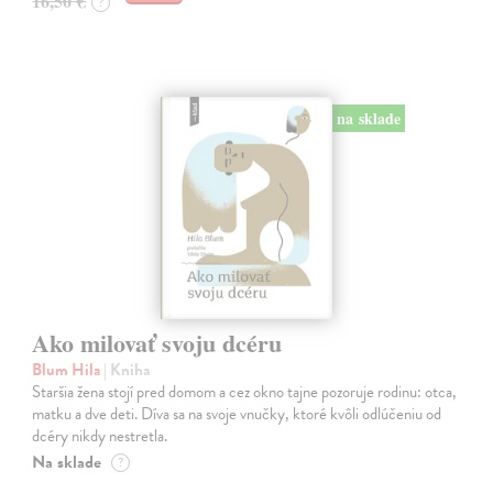
16,50 €
?
na sklade
Ako milovať svoju dcéru
Blum Hila
| Kniha
Staršia žena stojí pred domom a cez okno tajne pozoruje rodinu: otca,
matku a dve deti. Díva sa na svoje vnučky, ktoré kvôli odlúčeniu od
dcéry nikdy nestretla.
Na sklade
?