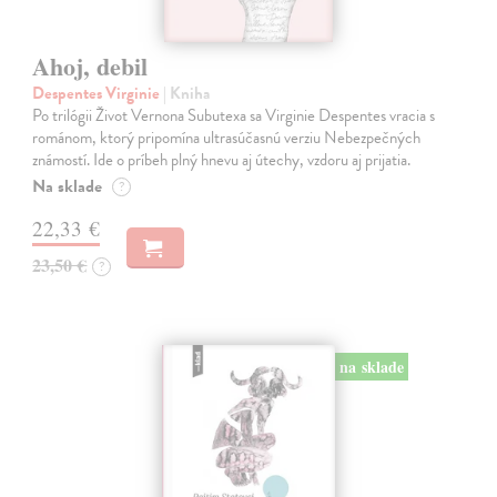
Ahoj, debil
Despentes Virginie
| Kniha
Po trilógii Život Vernona Subutexa sa Virginie Despentes vracia s
románom, ktorý pripomína ultrasúčasnú verziu Nebezpečných
známostí. Ide o príbeh plný hnevu aj útechy, vzdoru aj prijatia.
Na sklade
?
22,33 €
23,50 €
?
na sklade