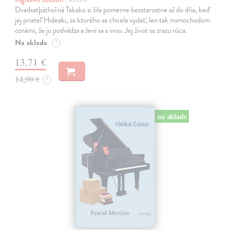
Dvadsaťpäťročná Takako si žila pomerne bezstarostne až do dňa, keď
jej priateľ Hideaki, za ktorého sa chcela vydať, len tak mimochodom
oznámi, že ju podvádza a žení sa s inou. Jej život sa zrazu rúca.
Na sklade
?
13,71 €
14,90 €
?
na sklade