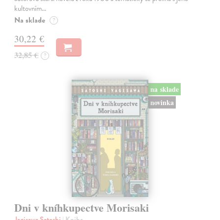
kultovním…
Na sklade
?
30,22 €
32,85 €
?
na sklade
novinka
Dni v kníhkupectve Morisaki
Jagisawa Satoshi
| Kniha