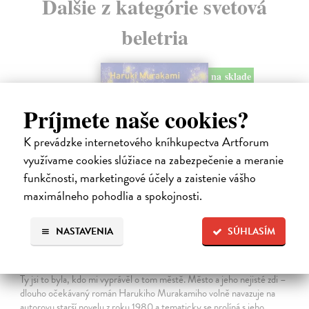
Ďalšie z kategórie svetová
beletria
na sklade
novinka
Príjmete naše cookies?
K prevádzke internetového kníhkupectva Artforum
využívame cookies slúžiace na zabezpečenie a meranie
funkčnosti, marketingové účely a zaistenie vášho
maximálneho pohodlia a spokojnosti.
NASTAVENIA
SÚHLASÍM
Město a jeho nejisté zdi
Murakami Haruki
| Kniha
Ty jsi to byla, kdo mi vyprávěl o tom městě. Město a jeho nejisté zdi –
dlouho očekávaný román Harukiho Murakamiho volně navazuje na
autorovu starší novelu z roku 1980 a tematicky se prolíná s jeho