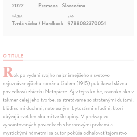
2022
Premena
Slovenčina
VÄZBA
EAN
Tvrdá väzba / Hardback
9788082370051
O TITULE
R
ok po vydaní svojho najznámejšieho a svetovo
najuznávanejšieho románu Golem (1915) publikoval slávnu
poviedkovú zbierku Netopiere. Aj v tejto knihe, rovnako ako v
takmer celej jeho tvorbe, sa stretávame so stratenými dušami,
blúdiacimi duchmi, netelesnými bytosťami a ľuďmi, ktorí
obývajú svet len ako mŕtve škrupiny. V prekvapivo
vypointovaných poviedkach s hororovými prvkami a
mystickými námetmi sa autor pokúša odhaľovať tajomstvo