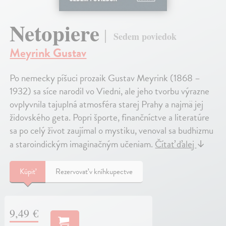
Netopiere
Sedem poviedok
Meyrink Gustav
Po nemecky píšuci prozaik Gustav Meyrink (1868 –
1932) sa síce narodil vo Viedni, ale jeho tvorbu výrazne
ovplyvnila tajuplná atmosféra starej Prahy a najmä jej
židovského geta. Popri športe, finančníctve a literatúre
sa po celý život zaujímal o mystiku, venoval sa budhizmu
a staroindickým imaginačným učeniam.
Čítať ďalej
↓
Kúpiť
Rezervovať v kníhkupectve
9,49 €