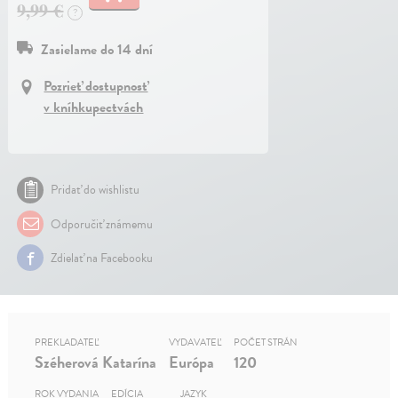
9,99 €
?
Zasielame do 14 dní
Pozrieť dostupnosť
v kníhkupectvách
Pridať do wishlistu
Odporučiť známemu
Zdielať na Facebooku
PREKLADATEĽ
VYDAVATEĽ
POČET STRÁN
Széherová Katarína
Európa
120
ROK VYDANIA
EDÍCIA
JAZYK