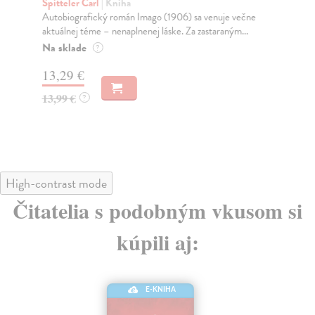
s
Spitteler Carl
| Kniha
Autobiografický román Imago (1906) sa venuje večne
We
aktuálnej téme – nenaplnenej láske. Za zastaraným...
Rom
čas
Na sklade
?
poc
13,29 €
Na
13,99 €
?
14
14
High-contrast mode
Čitatelia s podobným vkusom si
kúpili aj:
E-KNIHA