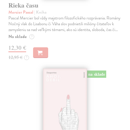
Rieka času
Mercier Pascal
| Kniha
Pascal Mercier bol vždy majstrom filozofického rozprávania. Romány
Nočný vlak do Lisabonu či Váha slov podnietili milióny čitateľov k
zamysleniu sa nad veľkými témami, ako sú identita, sloboda, čas či…
Na sklade
?
12,30 €
12,95 €
?
na sklade