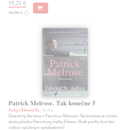
15,21 €
16,90 €
?
Patrick Melrose. Tak konečne 5
Aubyn Edward St.
| Kniha
Záverečný diel série o Patrickovi Melrosovi Tak konečne sa roztáča
okolo pohrebu Patrickovej matky Eleanor. Bude preňho život bez
rodičov vytúženým vyslobodením?