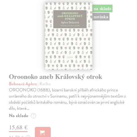
na sklade
novinka
Oroonoko aneb Královský otrok
Behnová Aphra
| Kniha
OROONOKO (1688), bizarní barokní příběh afrického prince
uvrženého do otroctví v Surinamu, patří k nejvýznamnějším textům z
období počátků britského románu, bývá označován za první anglické
dílo, které…
Na sklade
?
15,68 €