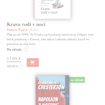
Krava rodí v noci
Statovci Pajtim
| Kniha
Píše sa rok 1996. Vo Fínsku vychovávaný osemročný chlapec trávi
letné prázdniny v Kosove, kde zažíva čudesné udalosti, ktoré ho
poznačia na celý život.
Na sklade
?
17,01 €
18,90 €
?
na sklade