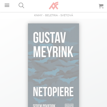
KNIHY
-
BELETRIA
-
SVETOVÁ