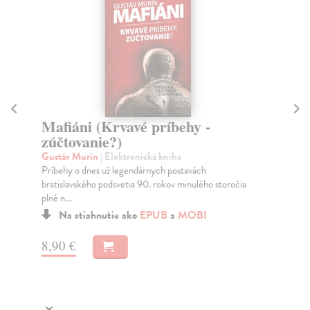
Mafiáni (Krvavé príbehy -
H
zúčtovanie?)
Re
Prv
Gustáv Murín
| Elektronická kniha
ale
Príbehy o dnes už legendárnych postavách
bratislavského podsvetia 90. rokov minulého storočia
plné n...
Na stiahnutie ako
EPUB
a
MOBI
1,
8,90 €