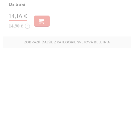
Do 5 dní
14,16 €
14,90 €
?
ZOBRAZIŤ ĎALŠIE Z KATEGÓRIE SVETOVÁ BELETRIA