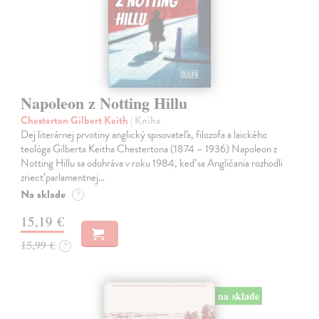
Napoleon z Notting Hillu
Chesterton Gilbert Keith
| Kniha
Dej literárnej prvotiny anglický spisovateľa, filozofa a laického
teológa Gilberta Keitha Chestertona (1874 – 1936) Napoleon z
Notting Hillu sa odohráva v roku 1984, keď sa Angličania rozhodli
zriecť parlamentnej…
Na sklade
?
15,19 €
15,99 €
?
na sklade