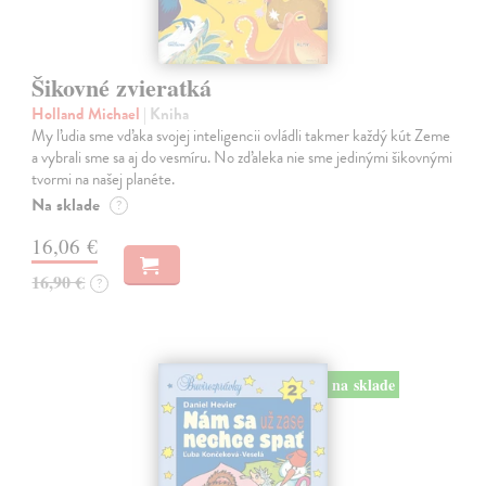
Šikovné zvieratká
Holland Michael
| Kniha
My ľudia sme vďaka svojej inteligencii ovládli takmer každý kút Zeme
a vybrali sme sa aj do vesmíru. No zďaleka nie sme jedinými šikovnými
tvormi na našej planéte.
Na sklade
?
16,06 €
16,90 €
?
na sklade