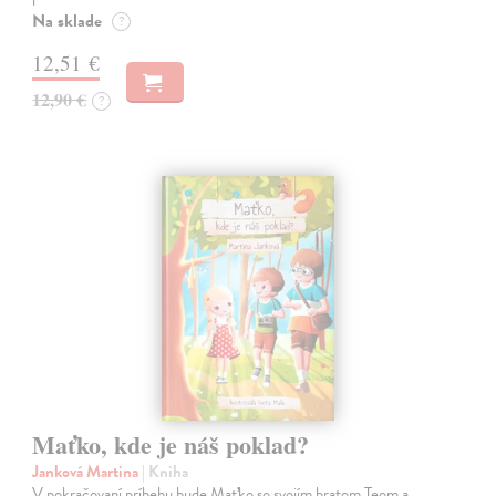
Na sklade
?
12,51 €
12,90 €
?
Maťko, kde je náš poklad?
Janková Martina
| Kniha
V pokračovaní príbehu bude Maťko so svojím bratom Teom a