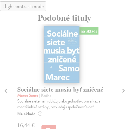
High-contrast mode
Podobné tituly
na sklade
Sociálne siete musia byť zničené
S
K
Marec Samo
| Kniha
Sociálne siete nám ubližujú ako jednotlivcom a kazia
Mik
medziľudské vzťahy, rozkladajú spoločnosť a def...
Mon
o k
Na sklade
?
Na
16,44 €