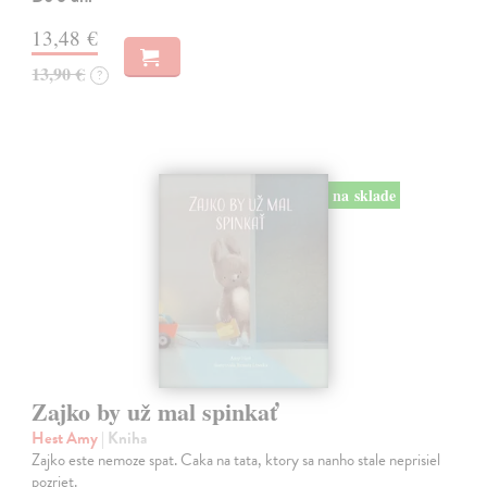
13,48 €
13,90 €
?
na sklade
Zajko by už mal spinkať
Hest Amy
| Kniha
Zajko este nemoze spat. Caka na tata, ktory sa nanho stale neprisiel
pozriet.