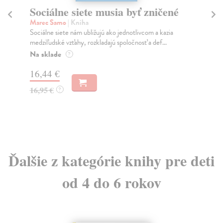
Sociálne siete musia byť zničené
S
K
Marec Samo
| Kniha
Sociálne siete nám ubližujú ako jednotlivcom a kazia
Mik
medziľudské vzťahy, rozkladajú spoločnosť a def...
Mon
o k
Na sklade
?
Na
16,44 €
23
16,95 €
?
24
Ďalšie z kategórie knihy pre deti
od 4 do 6 rokov