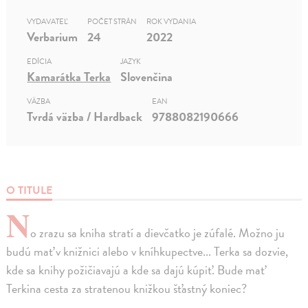
VYDAVATEĽ
POČET STRÁN
ROK VYDANIA
Verbarium
24
2022
EDÍCIA
JAZYK
Kamarátka Terka
Slovenčina
VÄZBA
EAN
Tvrdá väzba / Hardback
9788082190666
O TITULE
N
o zrazu sa kniha stratí a dievčatko je zúfalé. Možno ju
budú mať v knižnici alebo v kníhkupectve... Terka sa dozvie,
kde sa knihy požičiavajú a kde sa dajú kúpiť. Bude mať
Terkina cesta za stratenou knižkou šťastný koniec?