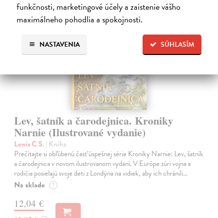
funkčnosti, marketingové účely a zaistenie vášho
maximálneho pohodlia a spokojnosti.
na sklade
NASTAVENIA
SÚHLASÍM
Lev, šatník a čarodejnica. Kroniky
Narnie (Ilustrované vydanie)
Lewis C.S.
| Kniha
Prečítajte si obľúbenú časť úspešnej série Kroniky Narnie: Lev, šatník
a čarodejnica v novom ilustrovanom vydaní. V Európe zúri vojna a
rodičia posielajú svoje deti z Londýna na vidiek, aby ich chránili…
Na sklade
?
12,04 €