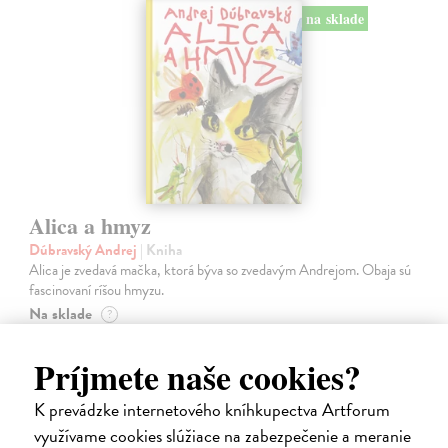
na sklade
Alica a hmyz
Dúbravský Andrej
| Kniha
Alica je zvedavá mačka, ktorá býva so zvedavým Andrejom. Obaja sú
fascinovaní ríšou hmyzu.
Na sklade
?
28,03 €
Príjmete naše cookies?
28,90 €
?
K prevádzke internetového kníhkupectva Artforum
využívame cookies slúžiace na zabezpečenie a meranie