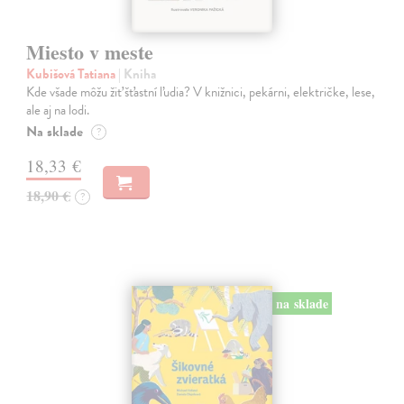
Miesto v meste
Kubišová Tatiana
| Kniha
Kde všade môžu žiť šťastní ľudia? V knižnici, pekárni, električke, lese,
ale aj na lodi.
Na sklade
?
18,33 €
18,90 €
?
na sklade