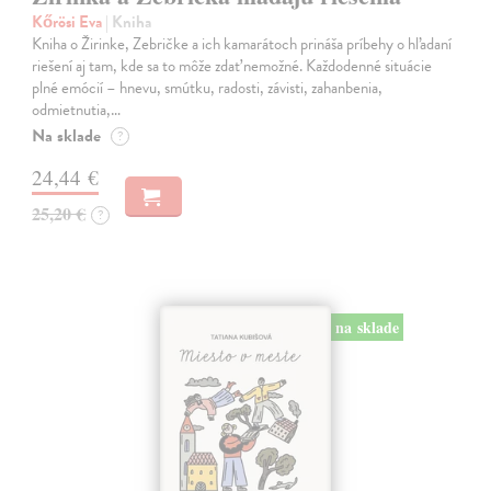
Kőrösi Eva
| Kniha
Kniha o Žirinke, Zebričke a ich kamarátoch prináša príbehy o hľadaní
riešení aj tam, kde sa to môže zdať nemožné. Každodenné situácie
plné emócií – hnevu, smútku, radosti, závisti, zahanbenia,
odmietnutia,…
Na sklade
?
24,44 €
25,20 €
?
na sklade