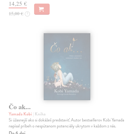
14,25 €
15,00 €
?
Čo ak...
Yamada Kobi
| Kniha
Si úžasnejší ako si dokážeš predstaviť. Autor bestsellerov Kobi Yamada
napísal príbeh o nespútanom potenciály ukrytom v každom z nás.
Do 6 dní