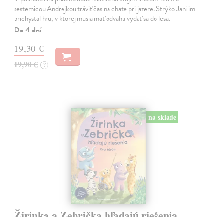
sesternicou Andrejkou tráviť čas na chate pri jazere. Strýko Jani im
prichystal hru, v ktorej musia mať odvahu vydať sa do lesa.
Do 4 dní
19,30 €
19,90 €
?
na sklade
Žirinka a Zebrička hľadajú riešenia