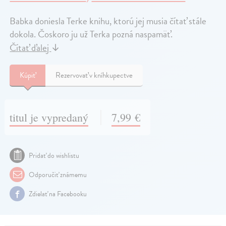
Babka doniesla Terke knihu, ktorú jej musia čítať stále
dokola. Čoskoro ju už Terka pozná naspamäť.
Čítať ďalej
↓
Kúpiť
Rezervovať v kníhkupectve
titul je vypredaný
7,99 €
Pridať do wishlistu
Odporučiť známemu
Zdielať na Facebooku