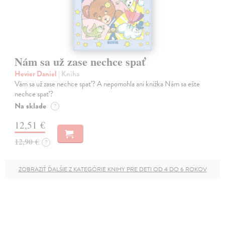
Nám sa už zase nechce spať
Hevier Daniel
| Kniha
Vám sa už zase nechce spať? A nepomohla ani knižka Nám sa ešte
nechce spať?
Na sklade
?
12,51 €
12,90 €
?
ZOBRAZIŤ ĎALŠIE Z KATEGÓRIE KNIHY PRE DETI OD 4 DO 6 ROKOV