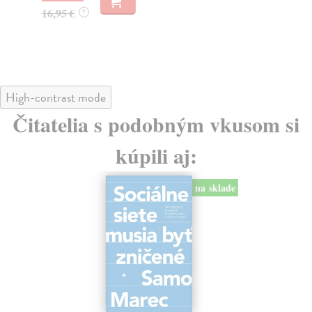
23
16,95 €
?
24
High-contrast mode
Čitatelia s podobným vkusom si
kúpili aj:
na sklade