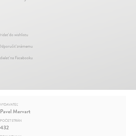
ridať do wishlistu
dporučiť známemu
dielať na Facebooku
VYDAVATEĽ
Pavel Mervart
POČET STRÁN
432