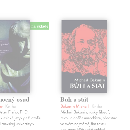
na sklade
mocný osud
Bůh a stát
er
| Kniha
Bakunin Michail
| Kniha
Peter Fraňo, PhD.
Michail Bakunin, ruský filozof,
klasické jazyky a filozofiu
revolucionář a anarchista, představil
Trnavskej univerzity v
ve svém nejznámějším textu
nazvaném Bůh a stát výklad