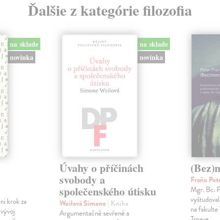
Ďalšie z kategórie filozofia
na sklade
na sklade
novinka
novinka
Úvahy o příčinách
(Bez)
svobody a
Fraňo Pet
společenského útisku
Mgr. Bc. 
vyštudoval 
ini krok za
Weilová Simone
| Kniha
na fakulte 
 vývoj
Argumentačně sevřené a
Trnave.