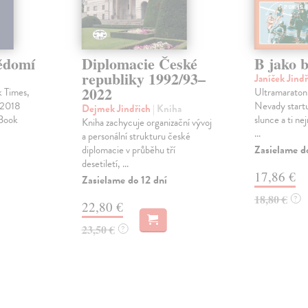
ědomí
Diplomacie České
B jako 
republiky 1992/93–
Janíček Jind
2022
k Times,
Ultramaraton 
u 2018
Nevady start
Dejmek Jindřich
| Kniha
 Book
slunce a ti nej
Kniha zachycuje organizační vývoj
...
a personální strukturu české
Zasielame d
diplomacie v průběhu tří
desetiletí, ...
17,86 €
Zasielame do 12 dní
18,80 €
?
22,80 €
23,50 €
?