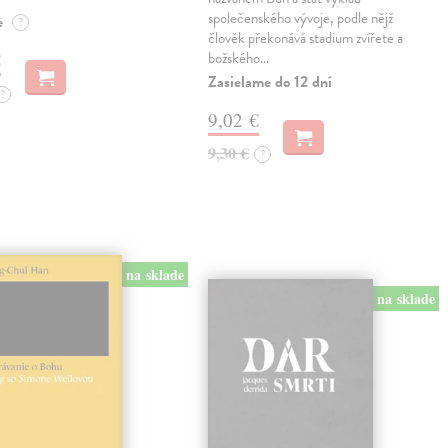
společenského vývoje, podle nějž
e
?
člověk překonává stadium zvířete a
€
božského…
Zasielame do 12 dní
?
9,02 €
9,30 €
?
na sklade
na sklade