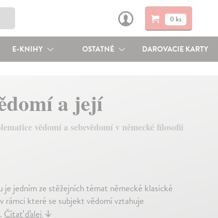
0 ks
E-KNIHY
OSTATNÉ
DAROVACIE KARTY
ědomí a její
lematice vědomí a sebevědomí v německé filosofii
 je jedním ze stěžejních témat německé klasické
 v rámci které se subjekt vědomí vztahuje
.
Čítať ďalej
↓