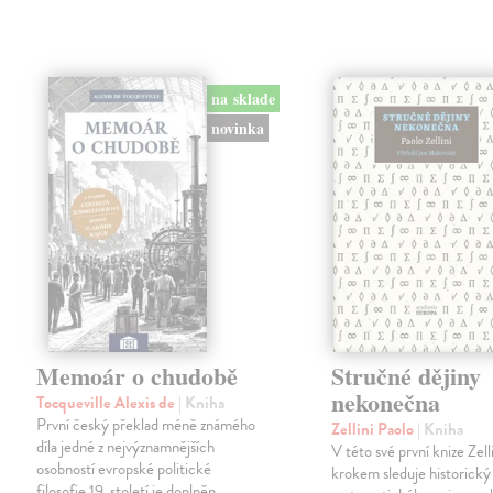
na sklade
novinka
Memoár o chudobě
Stručné dějiny
nekonečna
Tocqueville Alexis de
| Kniha
První český překlad méně známého
Zellini Paolo
| Kniha
díla jedné z nejvýznamnějších
V této své první knize Zell
osobností evropské politické
krokem sleduje historický
filosofie 19. století je doplněn