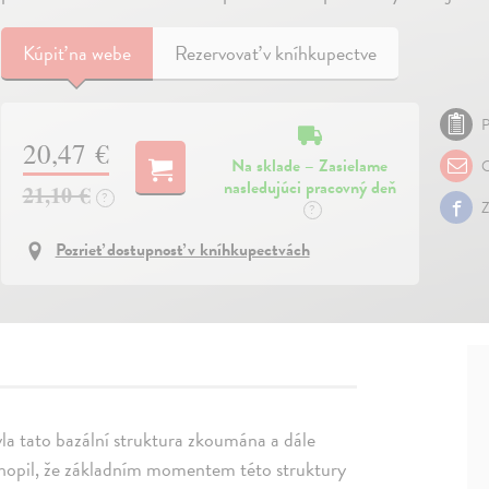
Kúpiť
na webe
Rezervovať v kníhkupectve
P
20,47 €
Na sklade – Zasielame
O
nasledujúci pracovný deň
21,10 €
?
Z
?
Pozrieť dostupnosť v kníhkupectvách
la tato bazální struktura zkoumána a dále
chopil, že základním momentem této struktury