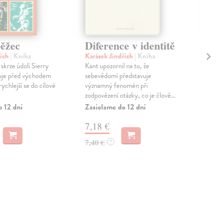
běžec
Diference v identitě
Po
je
řich
| Kniha
Karásek Jindřich
| Kniha
ro
skrze údolí Sierry
Kant upozornil na to, že
uje před východem
sebevědomí představuje
Hil
rychlejší se do cílové
významný fenomén při
Rozd
zodpovězení otázky, co je člově...
stře
o 12 dní
Zasielame do 12 dní
Des
spat
7,18 €
Zas
7,40 €
?
8,
8,9