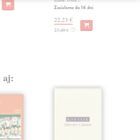
Zasielame do 14 dní
28,
22,23 €
23,40 €
?
 aj: