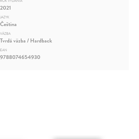
ROK VYDANIA
2021
JAZYK
Čeština
VÄZBA
Tvrdá väzba / Hardback
EAN
9788074654930