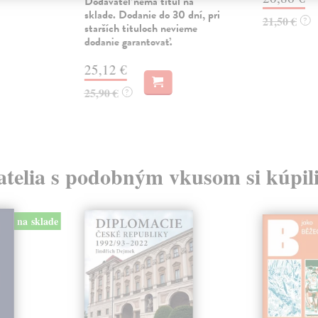
Dodávateľ nemá titul na
sklade. Dodanie do 30 dní, pri
21,50 €
?
starších tituloch nevieme
dodanie garantovať.
25,12 €
25,90 €
?
atelia s podobným vkusom si kúpili
na sklade