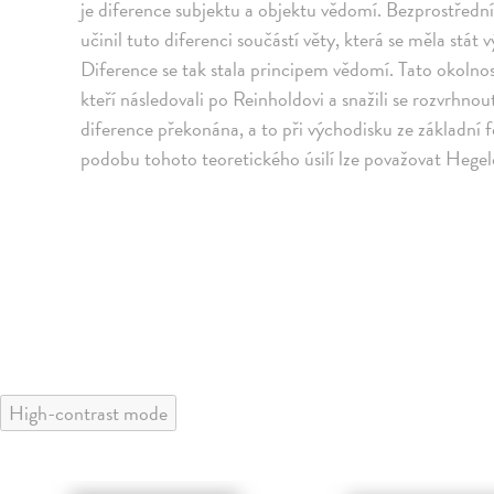
je diference subjektu a objektu vědomí. Bezprostřed
učinil tuto diferenci součástí věty, která se měla stá
Diference se tak stala principem vědomí. Tato okolnos
kteří následovali po Reinholdovi a snažili se rozvrhno
diference překonána, a to při východisku ze základní 
podobu tohoto teoretického úsilí lze považovat Hege
High-contrast mode