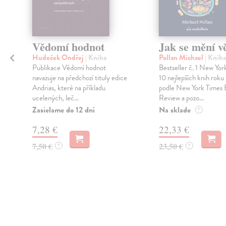
é
Vědomí hodnot
Jak se mění v
Hudeček Ondřej
| Kniha
Pollan Michael
| Kniha
Publikace Vědomí hodnot
Bestseller č. 1 New Yor
navazuje na předchozí tituly edice
10 nejlepších knih rok
Andrias, které na příkladu
podle New York Times
ucelených, leč...
Review a pozo...
Zasielame do 12 dní
Na sklade
?
7,28 €
22,33 €
7,50 €
23,50 €
?
?