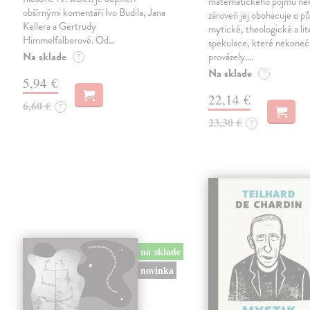
matematického pojmu ne
obšírnými komentáři Ivo Budila, Jana
zároveň jej obohacuje o p
Kellera a Gertrudy
mytické, theologické a lit
Himmelfalberové. Od…
spekulace, které nekoneč
Na sklade
provázely.…
?
Na sklade
?
5,94 €
22,14 €
6,60 €
?
23,30 €
?
na sklade
novinka