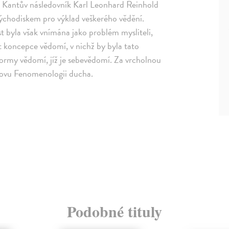
ní Kantův následovník Karl Leonhard Reinhold
t východiskem pro výklad veškerého vědění.
t byla však vnímána jako problém mysliteli,
ut koncepce vědomí, v nichž by byla tato
formy vědomí, jíž je sebevědomí. Za vrcholnou
lovu Fenomenologii ducha.
Podobné tituly