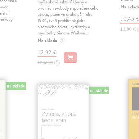
konečna a
myšlenkově subtilní Úvahy o
Na sklad
ůvodní
příčinách svobody a společenského
erární
útisku, psané ve druhé půli roku
10,45 
no vždy
1934, tvoří přehlížené jádro
písemného odkazu aktivistky a
11,00 €
myslitelky Simone Weilové…
Na sklade
?
12,92 €
13,60 €
?
na sklade
na sklade