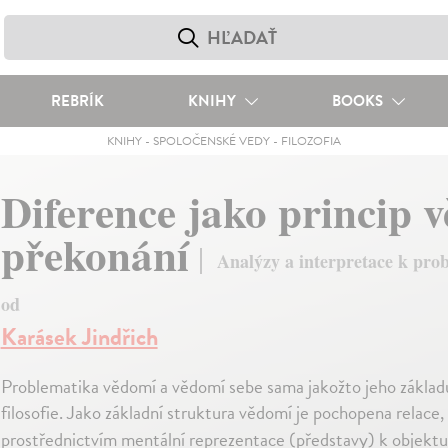
REBRÍK
KNIHY
BOOKS
KNIHY
-
SPOLOČENSKÉ VEDY
-
FILOZOFIA
Diference jako princip v
překonání
Analýzy a interpretace k prob
od
Karásek Jindřich
Problematika vědomí a vědomí sebe sama jakožto jeho základu
filosofie. Jako základní struktura vědomí je pochopena relace,
prostřednictvím mentální reprezentace (představy) k objektu