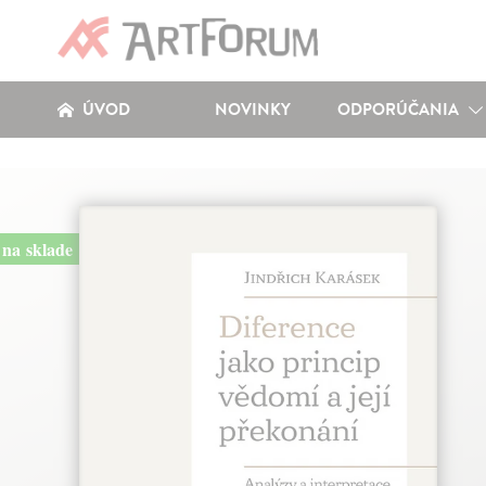
ÚVOD
NOVINKY
ODPORÚČANIA
na sklade