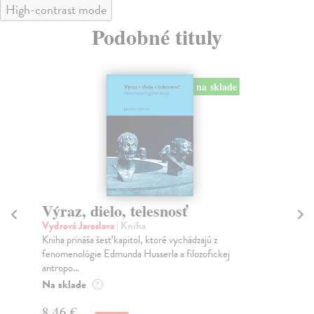
High-contrast mode
Podobné tituly
na sklade
Výraz, dielo, telesnosť
C
Vydrová Jaroslava
| Kniha
Th
Kniha prináša šesť kapitol, ktoré vychádzajú z
Chů
fenomenológie Edmunda Husserla a filozofickej
do 
antropo...
Na
Na sklade
?
10
8,46 €