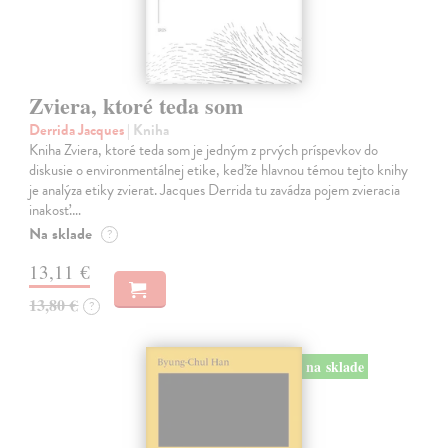
Zviera, ktoré teda som
Derrida Jacques
| Kniha
Kniha Zviera, ktoré teda som je jedným z prvých príspevkov do
diskusie o environmentálnej etike, keďže hlavnou témou tejto knihy
je analýza etiky zvierat. Jacques Derrida tu zavádza pojem zvieracia
inakosť.…
Na sklade
?
13,11 €
13,80 €
?
na sklade