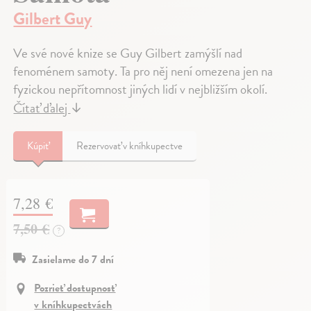
Gilbert Guy
Ve své nové knize se Guy Gilbert zamýšlí nad
fenoménem samoty. Ta pro něj není omezena jen na
fyzickou nepřítomnost jiných lidí v nejbližším okolí.
Čítať ďalej
↓
Kúpiť
Rezervovať v kníhkupectve
7,28 €
7,50 €
?
Zasielame do 7 dní
Pozrieť dostupnosť
v kníhkupectvách