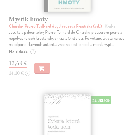
Mystik hmoty
Chardin Pierre Teilhard de, Jirousová Františka (ed.)
| Kniha
Jezuita a paleontolog Pierre Teilhard de Chardin je autorem jedné z
nejodvážnějších křesťanských vizí 20. století. Po většinu života narážel
na odpor církevních autorit a značná část jeho díla mohla vyjít…
Na sklade
?
13,68 €
14,10 €
?
na sklade