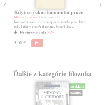
D
Kl
Když se řekne komunitní práce
Pok
Šťastná Jaroslava
| Elektronická kniha
výs
Komunitní práce je úzce spojena se sociální prací, která
Na
má v českém prostředí bohatou historii. Sou...
Na stiahnutie ako
PDF
25
5,00 €
Ďalšie z kategórie filozofia
na sklade
novinka