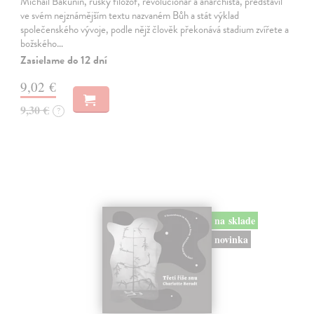
Michail Bakunin, ruský filozof, revolucionář a anarchista, představil
ve svém nejznámějším textu nazvaném Bůh a stát výklad
společenského vývoje, podle nějž člověk překonává stadium zvířete a
božského…
Zasielame do 12 dní
9,02 €
9,30 €
?
na sklade
novinka