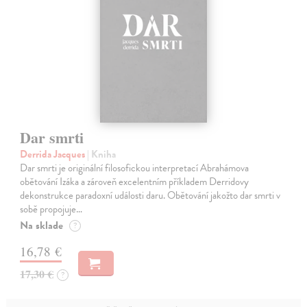
Dar smrti
Derrida Jacques
| Kniha
Dar smrti je originální filosofickou interpretací Abrahámova
obětování Izáka a zároveň excelentním příkladem Derridovy
dekonstrukce paradoxní události daru. Obětování jakožto dar smrti v
sobě propojuje…
Na sklade
?
16,78 €
17,30 €
?