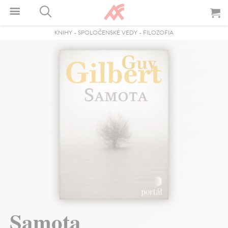
KNIHY
-
SPOLOČENSKÉ VEDY
-
FILOZOFIA
Samota