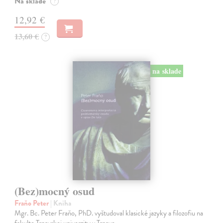
Na sklade
?
12,92 €
13,60 €
?
na sklade
(Bez)mocný osud
Fraňo Peter
| Kniha
Mgr. Bc. Peter Fraňo, PhD. vyštudoval klasické jazyky a filozofiu na
fakulte Trnavskej univerzity v Trnave.