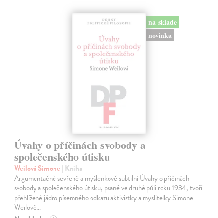
na sklade
novinka
Úvahy o příčinách svobody a
společenského útisku
Weilová Simone
| Kniha
Argumentačně sevřené a myšlenkově subtilní Úvahy o příčinách
svobody a společenského útisku, psané ve druhé půli roku 1934, tvoří
přehlížené jádro písemného odkazu aktivistky a myslitelky Simone
Weilové…