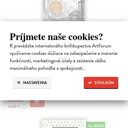
Príjmete naše cookies?
K prevádzke internetového kníhkupectva Artforum
Memoár o chudobě
využívame cookies slúžiace na zabezpečenie a meranie
Tocqueville Alexis de
| Kniha
funkčnosti, marketingové účely a zaistenie vášho
První český překlad méně známého díla jedné z nejvýznamnějších
maximálneho pohodlia a spokojnosti.
osobností evropské politické filosofie 19. století je doplněn obšírnými
komentáři Ivo Budila, Jana Kellera a Gertrudy Himmelfalberové.
Od…
NASTAVENIA
SÚHLASÍM
Na sklade
?
5,94 €
6,60 €
?
na sklade