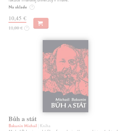
Na sklade
?
10,45 €
11,00 €
?
Bůh a stát
Bakunin Michail
| Kniha