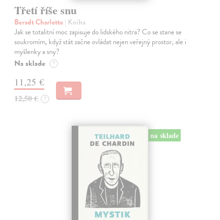
Třetí říše snu
Beradt Charlotte
| Kniha
Jak se totalitní moc zapisuje do lidského nitra? Co se stane se
soukromím, když stát začne ovládat nejen veřejný prostor, ale i
myšlenky a sny?
Na sklade
?
11,25 €
12,50 €
?
na sklade