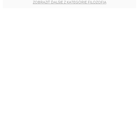
ZOBRAZIŤ ĎALŠIE Z KATEGÓRIE FILOZOFIA