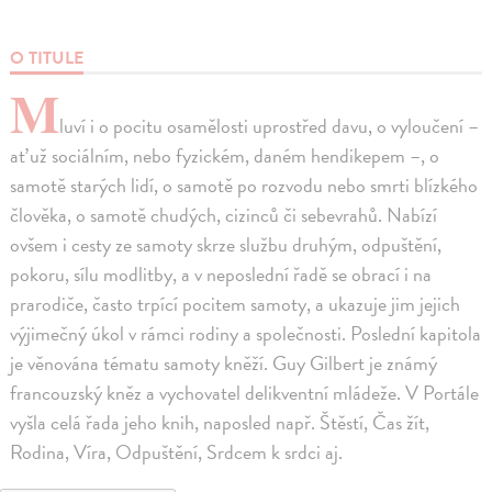
O TITULE
M
luví i o pocitu osamělosti uprostřed davu, o vyloučení –
ať už sociálním, nebo fyzickém, daném hendikepem –, o
samotě starých lidí, o samotě po rozvodu nebo smrti blízkého
člověka, o samotě chudých, cizinců či sebevrahů. Nabízí
ovšem i cesty ze samoty skrze službu druhým, odpuštění,
pokoru, sílu modlitby, a v neposlední řadě se obrací i na
prarodiče, často trpící pocitem samoty, a ukazuje jim jejich
výjimečný úkol v rámci rodiny a společnosti. Poslední kapitola
je věnována tématu samoty kněží. Guy Gilbert je známý
francouzský kněz a vychovatel delikventní mládeže. V Portále
vyšla celá řada jeho knih, naposled např. Štěstí, Čas žít,
Rodina, Víra, Odpuštění, Srdcem k srdci aj.