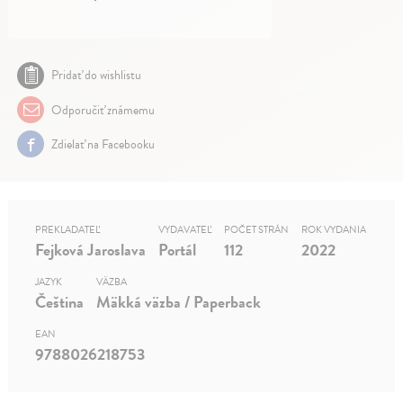
Pridať do wishlistu
Odporučiť známemu
Zdielať na Facebooku
PREKLADATEĽ
VYDAVATEĽ
POČET STRÁN
ROK VYDANIA
Fejková Jaroslava
Portál
112
2022
JAZYK
VÄZBA
Čeština
Mäkká väzba / Paperback
EAN
9788026218753