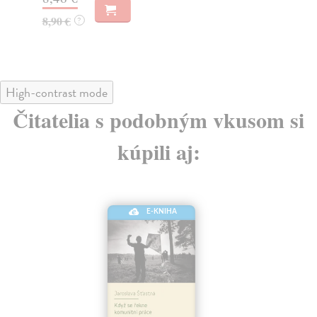
11
8,90 €
?
High-contrast mode
Čitatelia s podobným vkusom si
kúpili aj:
E-KNIHA