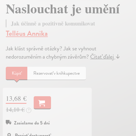
Naslouchat je umění
Jak účinně a pozitivně komunikovat
Telléus Annika
Jak klást správně otázky? Jak se vyhnout
nedorozuměním a chybným závěrům?
Čítať ďalej
↓
Kúpiť
Rezervovať v kníhkupectve
13,68 €
14,10 €
?
Zasielame do 5 dní
Pozrieť dostupnosť