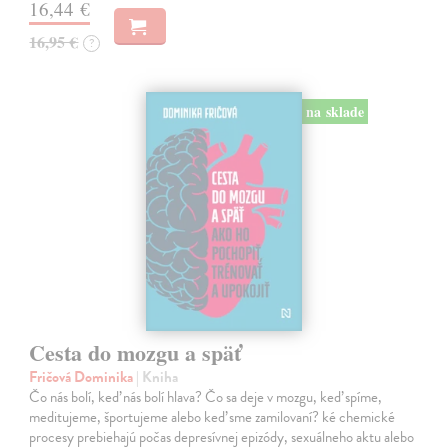
16,44 €
16,95 €
?
na sklade
Cesta do mozgu a späť
Fričová Dominika
| Kniha
Čo nás bolí, keď nás bolí hlava? Čo sa deje v mozgu, keď spíme,
meditujeme, športujeme alebo keď sme zamilovaní? ké chemické
procesy prebiehajú počas depresívnej epizódy, sexuálneho aktu alebo