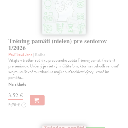
Tréning pamäti (nielen) pre seniorov
1/2026
Pavlíková Jana
| Kniha
Vitajte v treťom ročníku pracovného zošita Tréning pamäti (nielen)
pre seniorov. Určený je všetkým lúštiteľom, ktorí sa rozhodli venovať
svojmu duševnému zdraviu a majú chuť zdolávať výzvy, ktoré im
pomôžu…
Na sklade
3,52 €
3,70 €
?