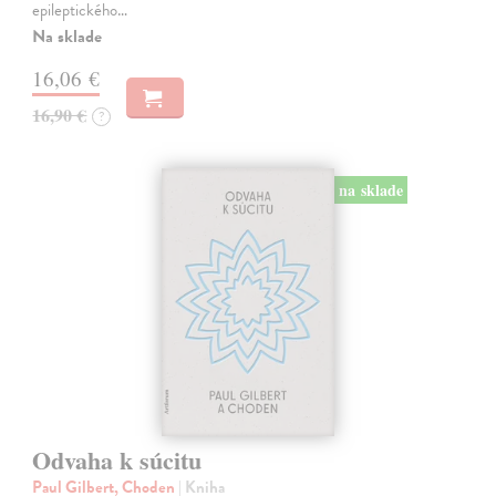
epileptického…
Na sklade
16,06 €
16,90 €
?
na sklade
Odvaha k súcitu
Paul Gilbert, Choden
| Kniha