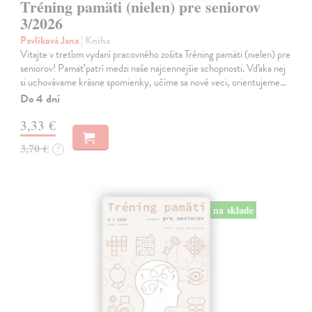
Tréning pamäti (nielen) pre seniorov
3/2026
Pavlíková Jana
| Kniha
Vitajte v treťom vydaní pracovného zošita Tréning pamäti (nielen) pre
seniorov! Pamäť patrí medzi naše najcennejšie schopnosti. Vďaka nej
si uchovávame krásne spomienky, učíme sa nové veci, orientujeme…
Do 4 dní
3,33 €
3,70 €
?
na sklade