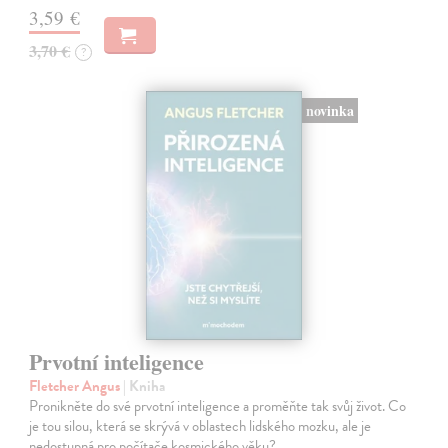
3,59 €
3,70 €
?
novinka
Prvotní inteligence
Fletcher Angus
| Kniha
Pronikněte do své prvotní inteligence a proměňte tak svůj život. Co
je tou silou, která se skrývá v oblastech lidského mozku, ale je
nedostupná pro počítače kosmického věku?