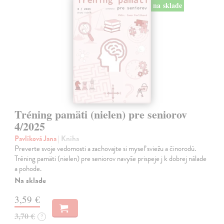
na sklade
Tréning pamäti (nielen) pre seniorov
4/2025
Pavlíková Jana
| Kniha
Preverte svoje vedomosti a zachovajte si myseľ sviežu a činorodú.
Tréning pamäti (nielen) pre seniorov navyše prispeje j k dobrej nálade
a pohode.
Na sklade
3,59 €
3,70 €
?