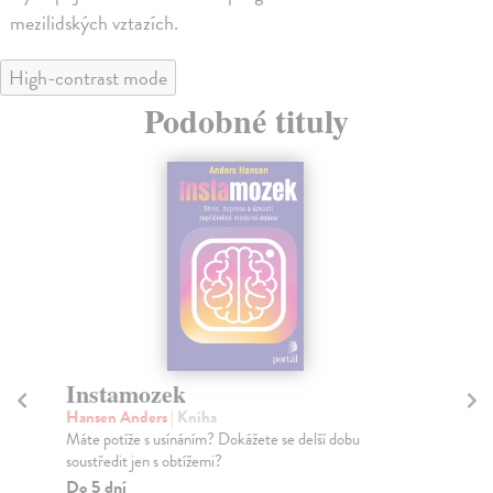
mezilidských vztazích.
High-contrast mode
Podobné tituly
Instamozek
U
Hansen Anders
| Kniha
Str
Máte potíže s usínáním? Dokážete se delší dobu
Po 
soustředit jen s obtížemi?
oso
Do 5 dní
Do