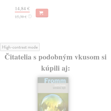
14,84 €
16
15,30 €
17
?
High-contrast mode
Čitatelia s podobným vkusom si
kúpili aj: