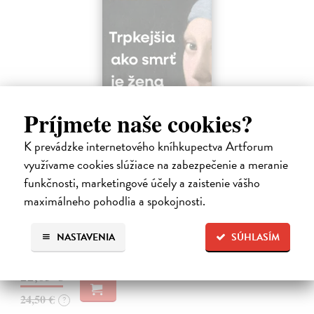
Príjmete naše cookies?
K prevádzke internetového kníhkupectva Artforum
Trpkejšia ako smrť je žena
využívame cookies slúžiace na zabezpečenie a meranie
Marneros Andreas
| Kniha
funkčnosti, marketingové účely a zaistenie vášho
JE TO MOŽNO NAJVÄČŠIA REVOLÚCIA NAŠICH DNÍ:
maximálneho pohodlia a spokojnosti.
rovnocennosť a rovnoprávnosť ženy a muža. Vojna a mier medzi
pohlaviami sa však nezačali feminizmom 20. storočia, ale ich
spolužitím.
NASTAVENIA
SÚHLASÍM
Zasielame do 14 dní
22,05 €
24,50 €
?