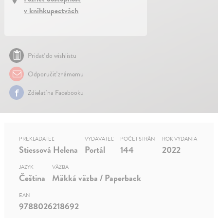
v kníhkupectvách
Pridať do wishlistu
Odporučiť známemu
Zdielať na Facebooku
PREKLADATEĽ
VYDAVATEĽ
POČET STRÁN
ROK VYDANIA
Stiessová Helena
Portál
144
2022
JAZYK
VÄZBA
Čeština
Mäkká väzba / Paperback
EAN
9788026218692