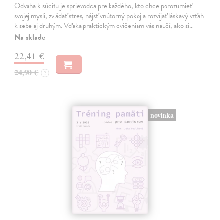
Odvaha k súcitu je sprievodca pre každého, kto chce porozumieť
svojej mysli, zvládať stres, nájsť vnútorný pokoj a rozvíjať láskavý vzťah
k sebe aj druhým. Vďaka praktickým cvičeniam vás naučí, ako si…
Na sklade
22,41 €
24,90 €
?
novinka