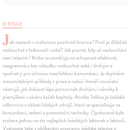
O TITULE
J
ak nastavit v rozhovoru pozitivně hranice? Proč je důležité
naslouchat s laskavostí i sobě? Jak poznat, kdy už naslouchání
není řešením? Kniha se zaměřuje na schopnost efektivně,
neagresivně a bez odsudku naslouchat sobě i druhým a
využívat ji pro účinnou mezilidskou komunikaci. Je doplněná
srozumitelnými příklady z praxe a nabízí čtenáři množství
nástrojů, jak dokázat lépe porozumět druhým, i náměty k
přemýšlení v závěru každé kapitoly. Annika Telléus je švédská
odbornice v oblasti lidských zdrojů, která se specializuje na
komunikaci, vedení a prezentační techniky. Opakovaně byla
zvolena jednou ze sta nejlepších švédských lektorek a lektorů.
Vystupuje také v oblíbeném programu švédské televize o