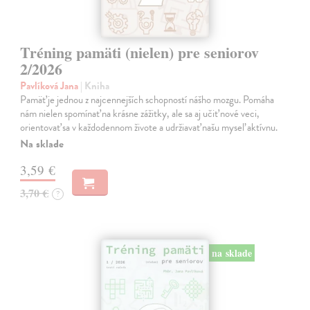
Tréning pamäti (nielen) pre seniorov
2/2026
Pavlíková Jana
| Kniha
Pamäť je jednou z najcennejších schopností nášho mozgu. Pomáha
nám nielen spomínať na krásne zážitky, ale sa aj učiť nové veci,
orientovať sa v každodennom živote a udržiavať našu myseľ aktívnu.
Na sklade
3,59 €
3,70 €
?
na sklade