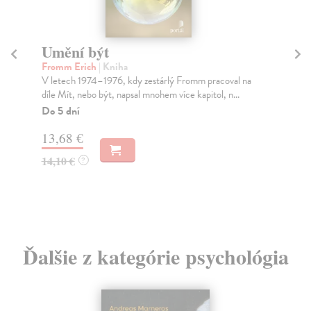
Umění být
Č
Fromm Erich
| Kniha
Šaš
V letech 1974–1976, kdy zestárlý Fromm pracoval na
Kni
díle Mít, nebo být, napsal mnohem více kapitol, n...
umě
čes
Do 5 dní
Za
13,68 €
16
14,10 €
?
16
Ďalšie z kategórie psychológia