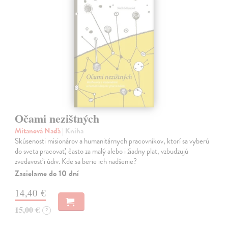
Očami nezištných
Mitanová Naďa
| Kniha
Skúsenosti misionárov a humanitárnych pracovníkov, ktorí sa vyberú
do sveta pracovať, často za malý alebo i žiadny plat, vzbudzujú
zvedavosť i údiv. Kde sa berie ich nadšenie?
Zasielame do 10 dní
14,40 €
15,00 €
?