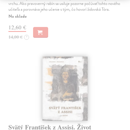
vrchu. Ako pravoverný rabín sa usiluje pozorne počúvať tohto nového
učiteľa a porovnáva jeho učenie s tým, čo hovorí židovská Tóra.
Na sklade
12,60 €
14,00 €
?
Svätý František z Assisi. Život