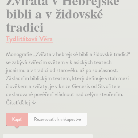
Zvířata v Hebrejské
bibli a v židovské
tradici
Tydlitátová Věra
Monografie „Zvířata v hebrejské bibli a židovské tradici“
se zabývá zvířecím světem v klasických textech
judaismu a v tradici od starověku až po současnost.
Základním biblickým textem, který definuje vztah mezi
člověkem a zvířaty, je v knize Genesis od Stvořitele
deklarované pověření vládnout nad celým stvořením.
Čítať ďalej
↓
Kúpiť
Rezervovať v kníhkupectve