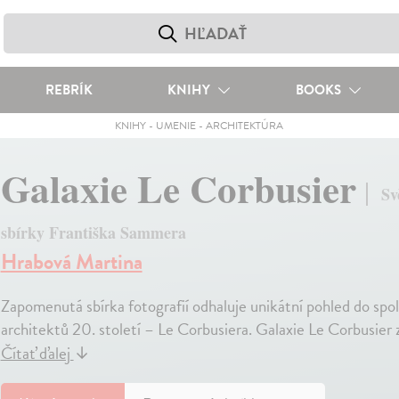
REBRÍK
KNIHY
BOOKS
KNIHY
-
UMENIE
-
ARCHITEKTÚRA
Galaxie Le Corbusier
Sv
sbírky Františka Sammera
Hrabová Martina
Zapomenutá sbírka fotografií odhaluje unikátní pohled do spole
architektů 20. století – Le Corbusiera. Galaxie Le Corbusier z
Čítať ďalej
↓