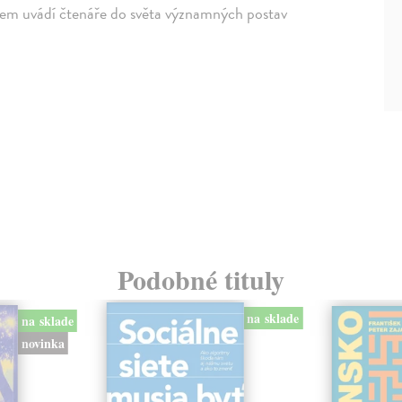
obem uvádí čtenáře do světa významných postav
Podobné tituly
na sklade
na sklade
novinka