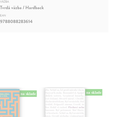
VÄZBA
Tvrdá väzba / Hardback
EAN
9788088283614
na sklade
na sklade