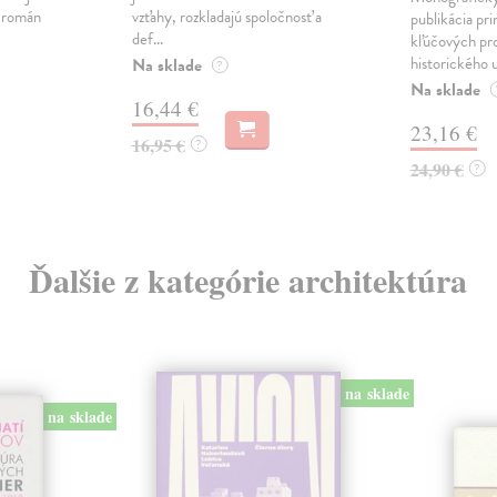
ý román
vzťahy, rozkladajú spoločnosť a
publikácia pri
def...
kľúčových pr
historického u
Na sklade
?
Na sklade
16,44 €
23,16 €
16,95 €
?
24,90 €
?
Ďalšie z kategórie architektúra
na sklade
na sklade