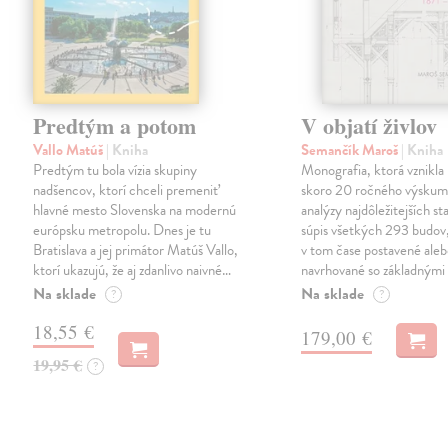
Predtým a potom
V objatí živlov
Vallo Matúš
| Kniha
Semančík Maroš
| Kniha
Predtým tu bola vízia skupiny
Monografia, ktorá vznikla 
nadšencov, ktorí chceli premeniť
skoro 20 ročného výskum
hlavné mesto Slovenska na modernú
analýzy najdôležitejších st
európsku metropolu. Dnes je tu
súpis všetkých 293 budov,
Bratislava a jej primátor Matúš Vallo,
v tom čase postavené ale
ktorí ukazujú, že aj zdanlivo naivné…
navrhované so základnými
Na sklade
Na sklade
?
?
18,55 €
179,00 €
19,95 €
?