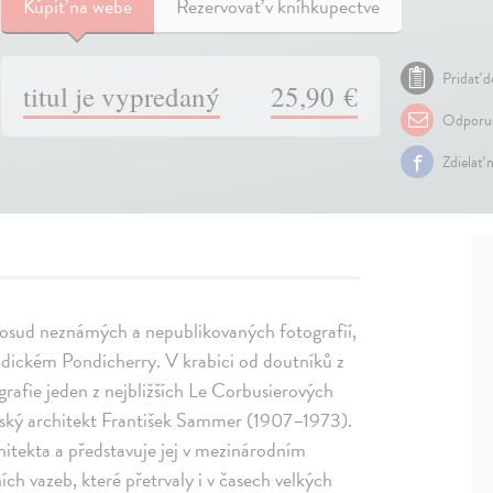
Kúpiť
na webe
Rezervovať v kníhkupectve
Pridať d
titul je vypredaný
25,90 €
Odporuč
Zdielať 
osud neznámých a nepublikovaných fotografií,
indickém Pondicherry. V krabici od doutníků z
rafie jeden z nejbližších Le Corbusierových
 český architekt František Sammer (1907–1973).
hitekta a představuje jej v mezinárodním
ch vazeb, které přetrvaly i v časech velkých