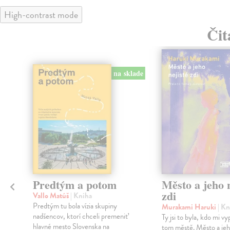
High-contrast mode
Čit
na sklade
Predtým a potom
Město a jeho n
zdi
Vallo Matúš
| Kniha
Predtým tu bola vízia skupiny
Murakami Haruki
| Kn
nadšencov, ktorí chceli premeniť
Ty jsi to byla, kdo mi vy
hlavné mesto Slovenska na
tom městě. Město a jeh