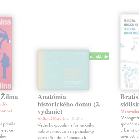
na sklade
Žilina
Anatómia
Bratis
historického domu (2.
sídlis
udík
vydanie)
imonová
Moravčík
Monografia
Vošková Katarína
| Kniha
a prináša
spoločens
Vedecko-populárna forma knihy
melecké
urbanistic
bola prepracovaná na požiadavky
álny
súvislosti 
vysokoškolskej učebnice a k