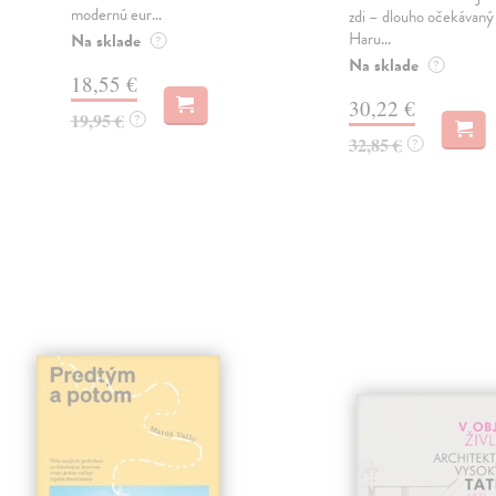
modernú eur...
zdi – dlouho očekávan
Haru...
Na sklade
?
Na sklade
?
18,55 €
30,22 €
19,95 €
?
32,85 €
?