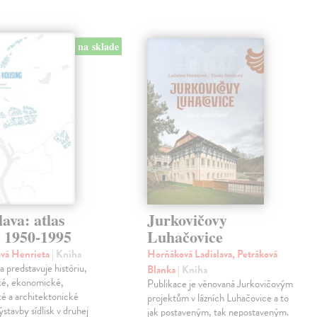
na sklade
lava: atlas
Jurkovičovy
k 1950-1995
Luhačovice
ová Henrieta
| Kniha
Horňáková Ladislava, Petráková
 predstavuje históriu,
Blanka
| Kniha
ké, ekonomické,
Publikace je věnovaná Jurkovičovým
ké a architektonické
projektům v lázních Luhačovice a to
výstavby sídlisk v druhej
jak postaveným, tak nepostaveným.