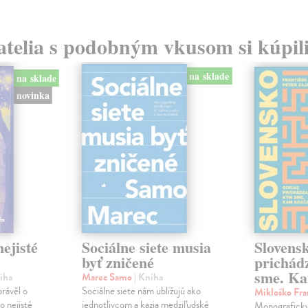
atelia s podobným vkusom si kúpili
na sklade
na sklade
novinka
ejisté
Sociálne siete musia
Slovens
byť zničené
prichád
sme. Ka
iha
Marec Samo
| Kniha
právěl o
Sociálne siete nám ubližujú ako
Mikloško Fra
o nejisté
jednotlivcom a kazia medziľudské
Monograficky