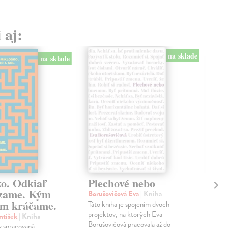
 aj:
na sklade
na sklade
ko. Odkiaľ
Plechové nebo
Po
zame. Kým
Borušovičová Eva
| Kniha
Kun
m kráčame.
Táto kniha je spojením dvoch
Poma
projektov, na ktorých Eva
čty
ntišek
| Kniha
Borušovičová pracovala až do
naps
 spracovaná