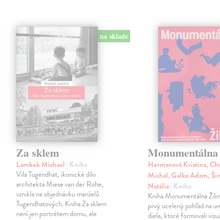
na sklade
Za sklem
Monumentálna 
Lambek Michael
| Kniha
Hermanová Kristína, Ch
Vila Tugendhat, ikonické dílo
Michal, Galko Adam, Š
architekta Miese van der Rohe,
Natália
| Kniha
vznikla na objednávku manželů
Kniha Monumentálna Žilin
Tugendhatových. Kniha Za sklem
prvý ucelený pohľad na u
není jen portrétem domu, ale
diela, ktoré formovali vizu