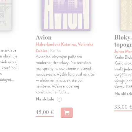
Avion
Bloky.
topogr
Haberlandová Katarína, Voľanská
na základe
Ľubica
| Kniha
Juhás Ma
u obsahuje
Avion bol obytným palácom
Kniha Blok
avieb ako aj
modernej Bratislavy. Na terasách
Košíc si o
 ktoré boli
mal sprchy na osvieženie v letných
kvalít jedn
bo
horúčavách. Výťah fungoval na kľúč
vytýčila za
 údajmi.…
— alebo na mincu, ak ste boli
vývoja jed
návšteva. Vďaka modernej
sústav. Ka
konštrukcii si ľudia…
Na sklad
Na sklade
?
33,00 
45,00 €