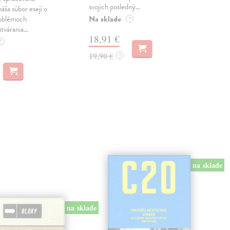
svojich posledný...
česk
náša súbor esejí o
Na sklade
Na 
oblémoch
?
tvárania...
18,91 €
14
?
19,90 €
15,
?
na sklade
na sklade