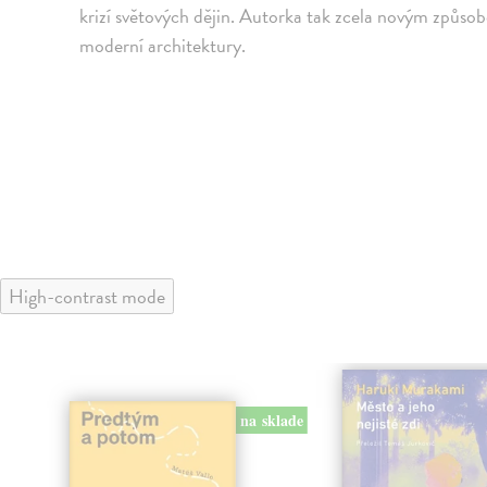
krizí světových dějin. Autorka tak zcela novým způs
moderní architektury.
High-contrast mode
na sklade