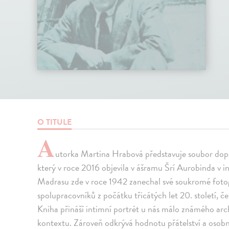
O TITULE
A
utorka Martina Hrabová představuje soubor dop
který v roce 2016 objevila v ášramu Šrí Aurobinda v 
Madrasu zde v roce 1942 zanechal své soukromé fotog
spolupracovníků z počátku třicátých let 20. století,
Kniha přináší intimní portrét u nás málo známého arc
kontextu. Zároveň odkrývá hodnotu přátelství a osobní