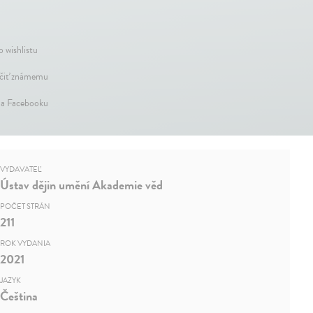
o wishlistu
iť známemu
na Facebooku
VYDAVATEĽ
Ústav dějin umění Akademie věd
POČET STRÁN
211
ROK VYDANIA
2021
JAZYK
Čeština