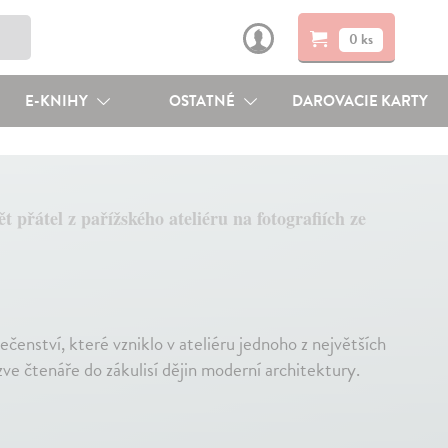
0 ks
E-KNIHY
OSTATNÉ
DAROVACIE KARTY
ět přátel z pařížského ateliéru na fotografiích ze
čenství, které vzniklo v ateliéru jednoho z největších
ve čtenáře do zákulisí dějin moderní architektury.