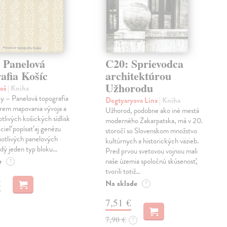
 Panelová
C20: Sprievodca
afia Košíc
architektúrou
Užhorodu
roš
| Kniha
y – Panelová topografia
Degtyaryova Lina
| Kniha
krem mapovania vývoja a
Užhorod, podobne ako iné mestá
otlivých košických sídlisk
moderného Zakarpatska, má v 20.
 cieľ popísať aj genézu
storočí so Slovenskom množstvo
notlivých panelových
kultúrnych a historických väzieb.
ždý jeden typ bloku…
Pred prvou svetovou vojnou mali
e
naše územia spoločnú skúsenosť,
?
tvorili totiž…
€
Na sklade
?
7,51 €
7,90 €
?