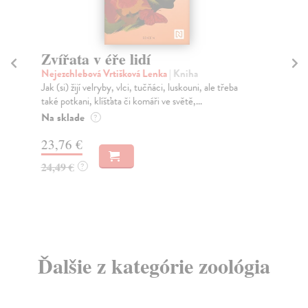
Zvířata v éře lidí
Z
Nejezchlebová Vrtišková Lenka
| Kniha
At
Jak (si) žijí velryby, vlci, tučňáci, luskouni, ale třeba
Pře
také potkani, klíšťata či komáři ve světě,...
fot
Na sklade
Na
?
23,76 €
27
24,49 €
28
?
Ďalšie z kategórie zoológia