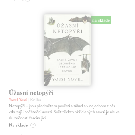
na sklade
Úžasní netopýři
Yovel Yossi
| Kniha
Netopýři – jsou předmětem pověstí a záhad a v nejednom z nás
vzbuzují i počáteční averzi. Svět těchto okřídlených savců je ale ve
skutečnosti fascinující.
Na sklade
?