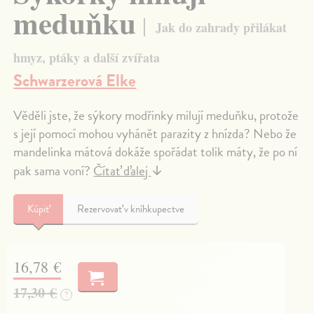
meduňku
Jak do zahrady přilákat
hmyz, ptáky a další zvířata
Schwarzerová Elke
Věděli jste, že sýkory modřinky milují meduňku, protože
s její pomocí mohou vyhánět parazity z hnízda? Nebo že
mandelinka mátová dokáže spořádat tolik máty, že po ní
pak sama voní?
Čítať ďalej
↓
Kúpiť
Rezervovať v kníhkupectve
16,78 €
17,30 €
?