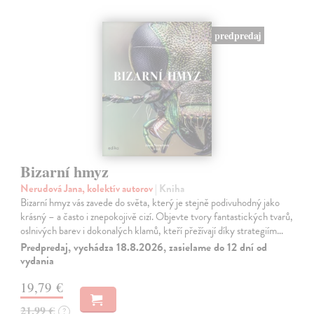
predpredaj
Bizarní hmyz
Nerudová Jana, kolektív autorov
| Kniha
Bizarní hmyz vás zavede do světa, který je stejně podivuhodný jako
krásný – a často i znepokojivě cizí. Objevte tvory fantastických tvarů,
oslnivých barev i dokonalých klamů, kteří přežívají díky strategiím…
Predpredaj, vychádza 18.8.2026, zasielame do 12 dní od
vydania
19,79 €
21,99 €
?