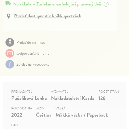
Na sklade – Zasielame nasledujúci pracovný deň
?
Pozrieť dostupnosť v kníhkupectvách
Pridať do wishlistu
Odporučiť známemu
Zdielať na Facebooku
PREKLADATEĽ
VYDAVATEĽ
POČET STRÁN
Pučalíková Lenka
Nakladatelství Kazda
128
ROK VYDANIA
JAZYK
VÄZBA
2022
Čeština
Mäkká väzba / Paperback
EAN