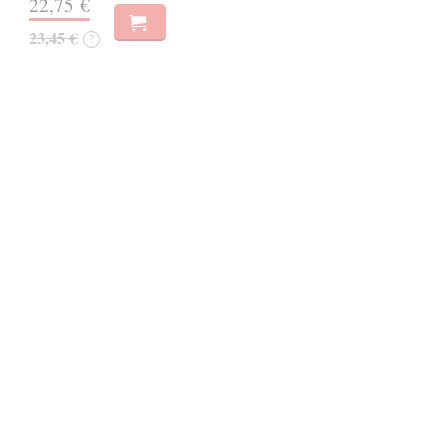
22,75 €
23,45 €
?
Hmyzí tváře / Insect faces
Žurovec Michal
| Kniha
Hmyzí tváře / Insect Faces odhalují skrytou krásu a neuvěřitelnou
různorodost hmyzu – nejpočetnější a nejrozmanitější skupiny
živočichů na naší planetě. Pomocí moderních mikroskopů vytvořili