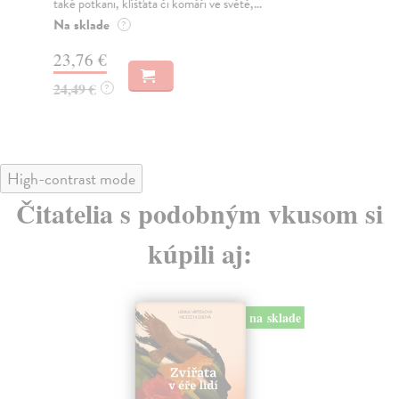
také potkani, klíšťata či komáři ve světě,...
pod
Na sklade
Pr
?
dn
23,76 €
19
24,49 €
?
21
High-contrast mode
Čitatelia s podobným vkusom si
kúpili aj:
na sklade