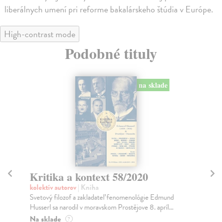
liberálnych umení pri reforme bakalárskeho štúdia v Európe.
High-contrast mode
Podobné tituly
na sklade
Kritika a kontext 58/2020
B
kolektív autorov
| Kniha
kol
Svetový filozof a zakladateľ fenomenológie Edmund
Pre
Husserl sa narodil v moravskom Prostějove 8. apríl...
a č
Na sklade
Na
?