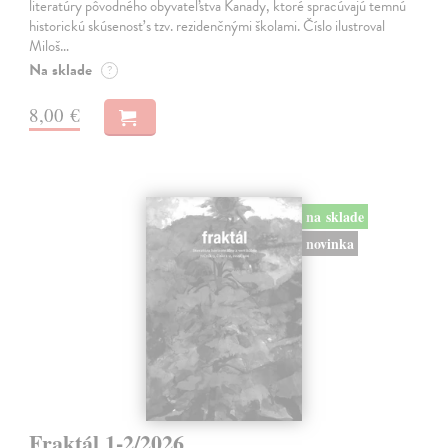
literatúry pôvodného obyvateľstva Kanady, ktoré spracúvajú temnú
historickú skúsenosť s tzv. rezidenčnými školami. Číslo ilustroval
Miloš…
Na sklade
?
8,00 €
na sklade
novinka
Fraktál 1-2/2026