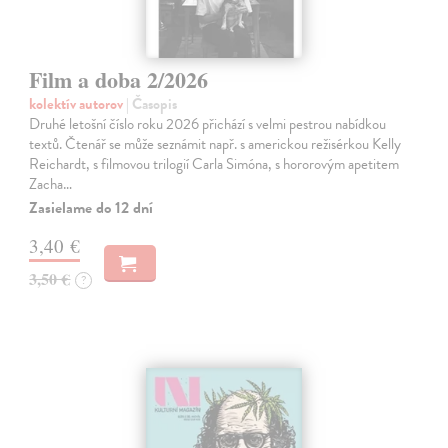
Film a doba 2/2026
kolektív autorov
| Časopis
Druhé letošní číslo roku 2026 přichází s velmi pestrou nabídkou
textů. Čtenář se může seznámit např. s americkou režisérkou Kelly
Reichardt, s filmovou trilogií Carla Simóna, s hororovým apetitem
Zacha…
Zasielame do 12 dní
3,40 €
3,50 €
?