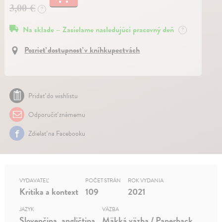
3,00 €
?
Na sklade – Zasielame nasledujúci pracovný deň
?
Pozrieť dostupnosť v kníhkupectvách
Pridať do wishlistu
Odporučiť známemu
Zdielať na Facebooku
VYDAVATEĽ
POČET STRÁN
ROK VYDANIA
Kritika a kontext
109
2021
JAZYK
VÄZBA
Slovenčina, angličtina
Mäkká väzba / Paperback