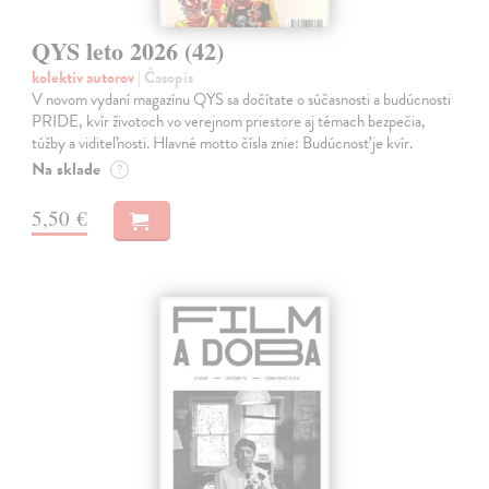
QYS leto 2026 (42)
kolektív autorov
| Časopis
V novom vydaní magazínu QYS sa dočítate o súčasnosti a budúcnosti
PRIDE, kvír životoch vo verejnom priestore aj témach bezpečia,
túžby a viditeľnosti. Hlavné motto čísla znie: Budúcnosť je kvír.
Na sklade
?
5,50 €