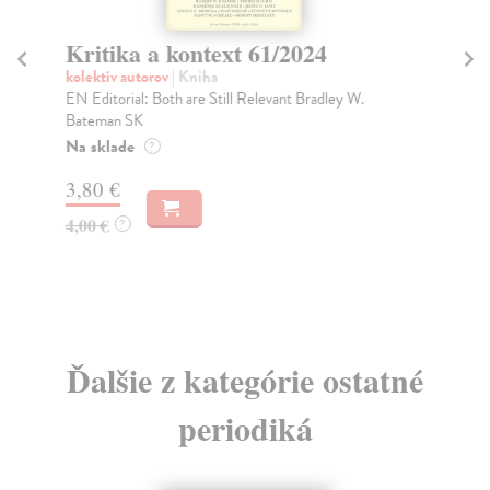
Kritika a kontext 61/2024
Kr
kolektív autorov
| Kniha
kol
EN Editorial: Both are Still Relevant Bradley W.
Sve
Bateman SK
aut
Na sklade
Na
?
3,80 €
2,
4,00 €
3,
?
Ďalšie z kategórie ostatné
periodiká