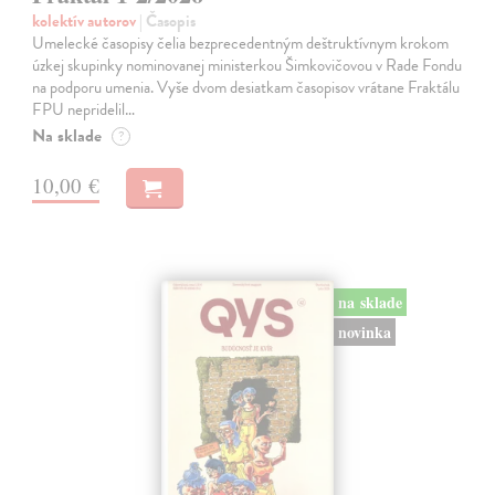
kolektív autorov
| Časopis
Umelecké časopisy čelia bezprecedentným deštruktívnym krokom
úzkej skupinky nominovanej ministerkou Šimkovičovou v Rade Fondu
na podporu umenia. Vyše dvom desiatkam časopisov vrátane Fraktálu
FPU nepridelil…
Na sklade
?
10,00 €
na sklade
novinka