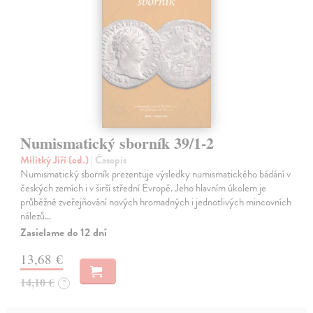
Numismatický sborník 39/1-2
Militký Jiří (ed.)
| Časopis
Numismatický sborník prezentuje výsledky numismatického bádání v
českých zemích i v širší střední Evropě. Jeho hlavním úkolem je
průběžné zveřejňování nových hromadných i jednotlivých mincovních
nálezů…
Zasielame do 12 dní
13,68 €
14,10 €
?