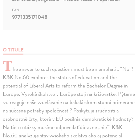
EAN
9771335171048
O TITULE
T
he answer to such questions must be an emphatic “No”!
K&K No.60 explores the status of education and the
potential of Liberal Arts to reform the Bachelor Degree in
Europe. Vysoké školstvo v Európe stojí na križovatke. Pýtame
sa: reaguje naše vzdelávanie na bakalárskom stupni primerane
na súčasné potreby spoločnosti? Poskytuje zručnosti a
osobnostné črty, ktoré v EÚ posilnia demokratické hodnoty?
Na tieto otázky musíme odpovedať dôrazne „nie“! K&K
No.60 analyzuje stav vysokého školstva ako aj potenciál