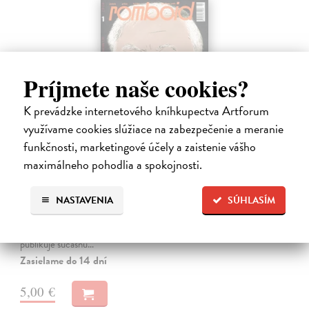
Príjmete naše cookies?
K prevádzke internetového kníhkupectva Artforum
využívame cookies slúžiace na zabezpečenie a meranie
funkčnosti, marketingové účely a zaistenie vášho
maximálneho pohodlia a spokojnosti.
Romboid 1/2026
kolektív autorov
| Časopis
NASTAVENIA
SÚHLASÍM
Periodikum je určené predovšetkým literátom, prekladateľom,
kritikom a záujemcom o súčasnú slovenskú literatúru a umenie.
Vychádza v modernej edícii šesťkrát ročne, pričom v každom čísle
publikuje súčasnú…
Zasielame do 14 dní
5,00 €