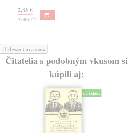
2,85 €
4,
3,00 €
4,
?
High-contrast mode
Čitatelia s podobným vkusom si
kúpili aj:
na sklade