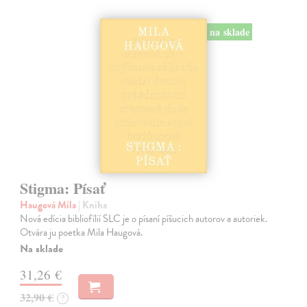
na sklade
Stigma: Písať
Haugová Mila
| Kniha
Nová edícia bibliofílií SLC je o písaní píšucich autorov a autoriek.
Otvára ju poetka Mila Haugová.
Na sklade
31,26 €
32,90 €
?