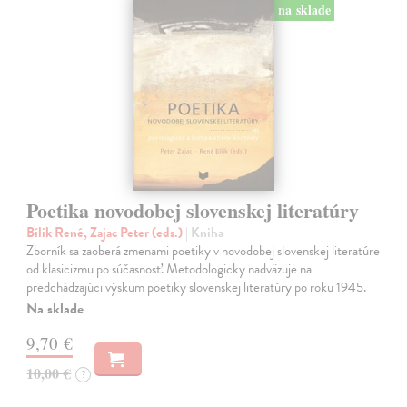
na sklade
Poetika novodobej slovenskej literatúry
Bílik René, Zajac Peter (eds.)
| Kniha
Zborník sa zaoberá zmenami poetiky v novodobej slovenskej literatúre
od klasicizmu po súčasnosť. Metodologicky nadväzuje na
predchádzajúci výskum poetiky slovenskej literatúry po roku 1945.
Na sklade
9,70 €
10,00 €
?