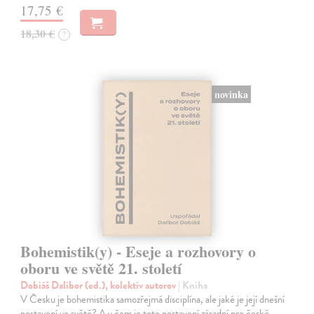
17,75 €
18,30 €
?
novinka
Bohemistik(y) - Eseje a rozhovory o
oboru ve světě 21. století
Dobiáš Dalibor (ed.), kolektív autorov
| Kniha
V Česku je bohemistika samozřejmá disciplína, ale jaké je její dnešní
postavení ve světě? A v čem je toto postavení zásadní pro české