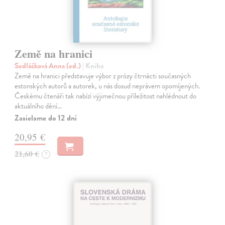
Země na hranici
Sedláčková Anna (ed.)
| Kniha
Země na hranici představuje výbor z prózy čtrnácti současných
estonských autorů a autorek, u nás dosud neprávem opomíjených.
Českému čtenáři tak nabízí výjimečnou příležitost nahlédnout do
aktuálního dění…
Zasielame do 12 dní
20,95 €
21,60 €
?