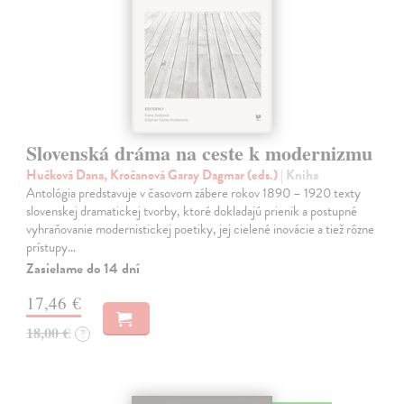
Slovenská dráma na ceste k modernizmu
Hučková Dana, Kročanová Garay Dagmar (eds.)
| Kniha
Antológia predstavuje v časovom zábere rokov 1890 – 1920 texty
slovenskej dramatickej tvorby, ktoré dokladajú prienik a postupné
vyhraňovanie modernistickej poetiky, jej cielené inovácie a tiež rôzne
prístupy…
Zasielame do 14 dní
17,46 €
18,00 €
?