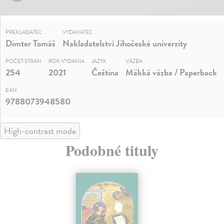
PREKLADATEĽ
VYDAVATEĽ
Dimter Tomáš
Nakladatelství Jihočeské univerzity
POČET STRÁN
ROK VYDANIA
JAZYK
VÄZBA
254
2021
Čeština
Mäkká väzba / Paperback
EAN
9788073948580
High-contrast mode
Podobné tituly
na sklade