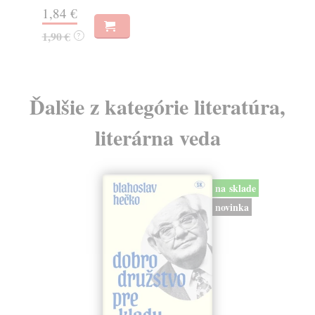
12,40 €
?
Ďalšie z kategórie literatúra,
literárna veda
na sklade
novinka