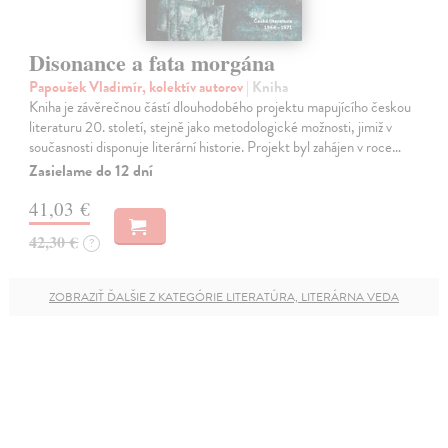
Disonance a fata morgána
Papoušek Vladimír, kolektív autorov
| Kniha
Kniha je závěrečnou částí dlouhodobého projektu mapujícího českou
literaturu 20. století, stejně jako metodologické možnosti, jimiž v
současnosti disponuje literární historie. Projekt byl zahájen v roce…
Zasielame do 12 dní
41,03 €
42,30 €
?
ZOBRAZIŤ ĎALŠIE Z KATEGÓRIE LITERATÚRA, LITERÁRNA VEDA