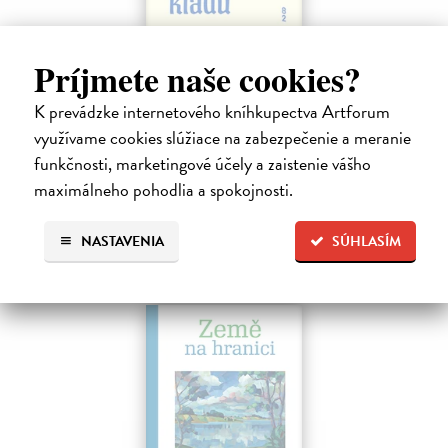
Dobrodružstvo prekladu
Príjmete naše cookies?
Hečko Blahoslav
| Kniha
„Nádherná kniha o úskaliach prekladateľského remesla a bohatstve
K prevádzke internetového kníhkupectva Artforum
nášho jazyka.“ Adam Berka, vydavateľ Blahoslav Hečko (*1915 Suchá
využívame cookies slúžiace na zabezpečenie a meranie
nad Parnou – †2002 Bratislava) je jedny´m z najvy´znamnejších
slovensky´ch,…
funkčnosti, marketingové účely a zaistenie vášho
Na sklade
maximálneho pohodlia a spokojnosti.
25,00 €
NASTAVENIA
SÚHLASÍM