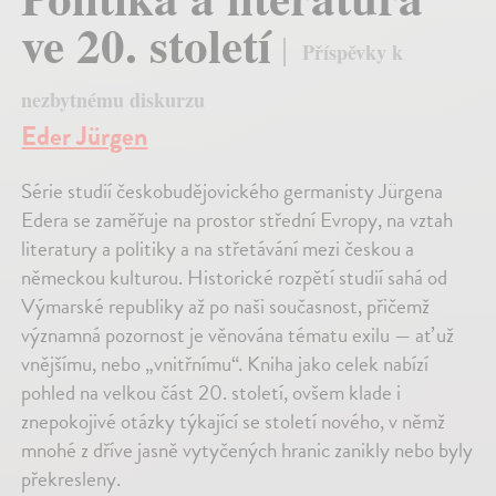
ve 20. století
Příspěvky k
nezbytnému diskurzu
Eder Jürgen
Série studií českobudějovického germanisty Jürgena
Edera se zaměřuje na prostor střední Evropy, na vztah
literatury a politiky a na střetávání mezi českou a
německou kulturou. Historické rozpětí studií sahá od
Výmarské republiky až po naši současnost, přičemž
významná pozornost je věnována tématu exilu — ať už
vnějšímu, nebo „vnitřnímu“. Kniha jako celek nabízí
pohled na velkou část 20. století, ovšem klade i
znepokojivé otázky týkající se století nového, v němž
mnohé z dříve jasně vytyčených hranic zanikly nebo byly
překresleny.