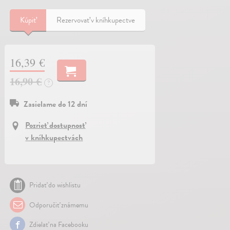
Kúpiť
Rezervovať v kníhkupectve
16,39 €
16,90 €
?
Zasielame do 12 dní
Pozrieť dostupnosť
v kníhkupectvách
Pridať do wishlistu
Odporučiť známemu
Zdielať na Facebooku