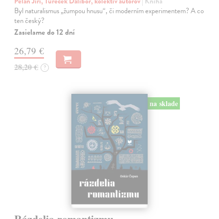
Pelán Jiří, Tureček Dalibor, kolektív autorov
| Kniha
Byl naturalismus „žumpou hnusu“, či moderním experimentem? A co
ten český?
Zasielame do 12 dní
26,79 €
28,20 €
?
na sklade
Rázdelia romantizmu