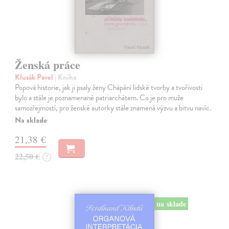
Ženská práce
Klusák Pavel
| Kniha
Popová historie, jak ji psaly ženy Chápání lidské tvorby a tvořivosti
bylo a stále je poznamenané patriarchátem. Co je pro muže
samozřejmostí, pro ženské autorky stále znamená výzvu a bitvu navíc.
Na sklade
21,38 €
22,50 €
?
na sklade