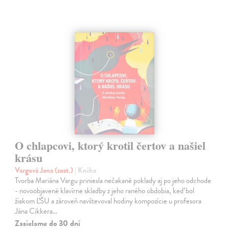
O chlapcovi, ktorý krotil čertov a našiel
krásu
Vargová Jana (zost.)
| Kniha
Tvorba Mariána Vargu priniesla nečakané poklady aj po jeho odchode
- novoobjavené klavírne skladby z jeho raného obdobia, keď bol
žiakom ĽŠU a zároveň navštevoval hodiny kompozície u profesora
Jána Cikkera…
Zasielame do 30 dní