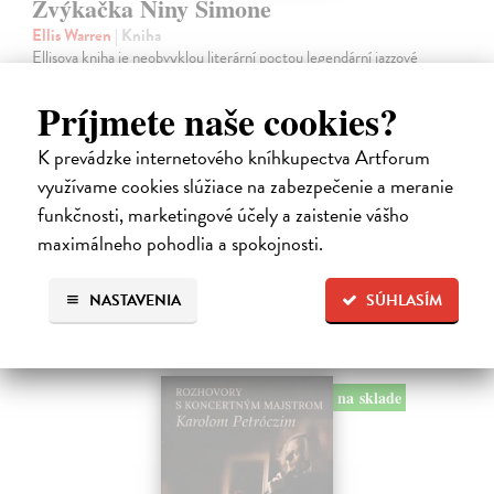
Žvýkačka Niny Simone
Ellis Warren
| Kniha
Ellisova kniha je neobvyklou literární poctou legendární jazzové
zpěvačce a pianistce Nině Simone. Světoznámý hudebník v ní vypráví
příběh zdánlivě bezvýznamného předmětu – žvýkačky, kterou
Príjmete naše cookies?
Simone během…
Na sklade
K prevádzke internetového kníhkupectva Artforum
využívame cookies slúžiace na zabezpečenie a meranie
12,92 €
funkčnosti, marketingové účely a zaistenie vášho
13,60 €
?
maximálneho pohodlia a spokojnosti.
NASTAVENIA
SÚHLASÍM
na sklade