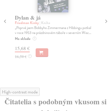
Dylan & já
Kd
Š
Friedman Kinky
| Kniha
„Poprvé jsem Bobbyho Zimmermana z Hibbingu potkal
Mor
v roce 1953 na prázdninovém táboře v severním Wisc...
Jak
mno
Na sklade
?
Za
15,68 €
13
16,50 €
?
14
High-contrast mode
Čitatelia s podobným vkusom si