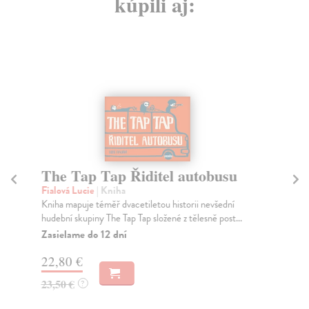
kúpili aj:
The Tap Tap Řiditel autobusu
C
Fialová Lucie
| Kniha
Šťa
Kniha mapuje téměř dvacetiletou historii nevšední
Poj
hudební skupiny The Tap Tap složené z tělesně post...
spí
Zasielame do 12 dní
Za
22,80 €
18
23,50 €
19
?