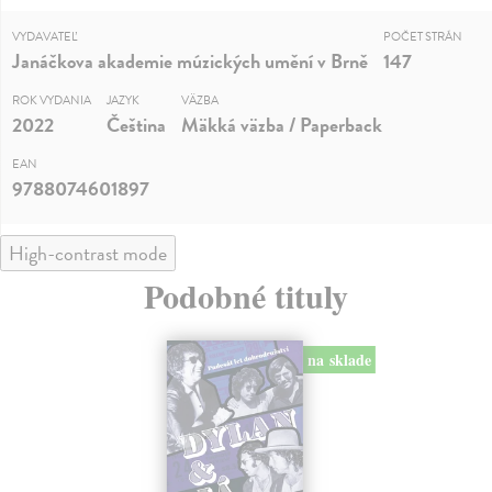
VYDAVATEĽ
POČET STRÁN
Janáčkova akademie múzických umění v Brně
147
ROK VYDANIA
JAZYK
VÄZBA
2022
Čeština
Mäkká väzba / Paperback
EAN
9788074601897
High-contrast mode
Podobné tituly
na sklade