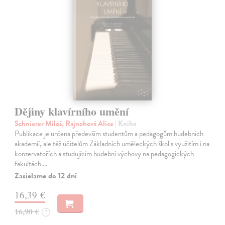
Dějiny klavírního umění
Schnierer Miloš, Rajnohová Alice
| Kniha
Publikace je určena především studentům a pedagogům hudebních
akademií, ale též učitelům Základních uměleckých škol s využitím i na
konzervatořích a studujícím hudební výchovy na pedagogických
fakultách.…
Zasielame do 12 dní
16,39 €
16,90 €
?