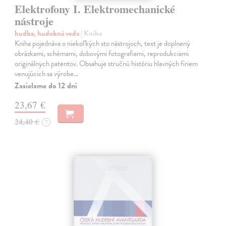
Elektrofony I. Elektromechanické
nástroje
hudba, hudobná veda
| Kniha
Kniha pojednáva o niekoľkých sto nástrojoch, text je doplnený
obrázkami, schémami, dobovými fotografiami, reprodukciami
originálnych patentov. Obsahuje stručnú históriu hlavných firiem
venujúcich sa výrobe…
Zasielame do 12 dní
23,67 €
24,40 €
?