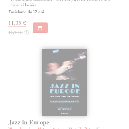
umělecká kariéra…
Zasielame do 12 dní
11,35 €
11,70 €
?
Jazz in Europe
Wasserberg Igor, Matzner Antonín, Motyčka Peter
| Kniha