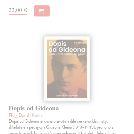
22,00 €
Dopis od Gideona
Fligg David
| Kniha
Dopis od Gideona je kniha o životě a díle českého klavíristy,
skladatele a pedagoga Gideona Kleina (1919–1945), jednoho z
nejnadanějších hudebníků první poloviny 20. století. Jeho slibná