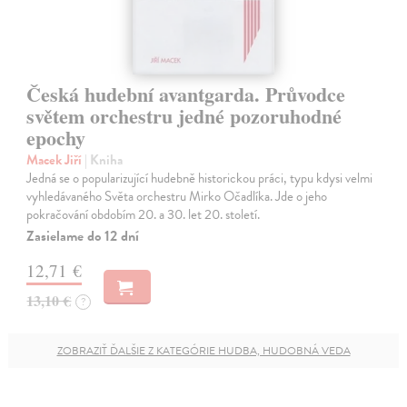
Česká hudební avantgarda. Průvodce
světem orchestru jedné pozoruhodné
epochy
Macek Jiří
| Kniha
Jedná se o popularizující hudebně historickou práci, typu kdysi velmi
vyhledávaného Světa orchestru Mirko Očadlíka. Jde o jeho
pokračování obdobím 20. a 30. let 20. století.
Zasielame do 12 dní
12,71 €
13,10 €
?
ZOBRAZIŤ ĎALŠIE Z KATEGÓRIE HUDBA, HUDOBNÁ VEDA