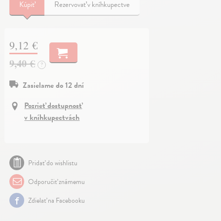
Kúpiť
Rezervovať v kníhkupectve
9,12 €
9,40 €
?
Zasielame do 12 dní
Pozrieť dostupnosť
v kníhkupectvách
Pridať do wishlistu
Odporučiť známemu
Zdielať na Facebooku