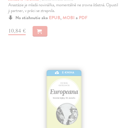
Anastázie je mladá novinářka, momentálně ne zrovna šťastná. Opustil
ji partner, v práci se ztrapnila.
Na stiahnutie ako
EPUB
,
MOBI
a
PDF
10,84 €
E-KNIHA