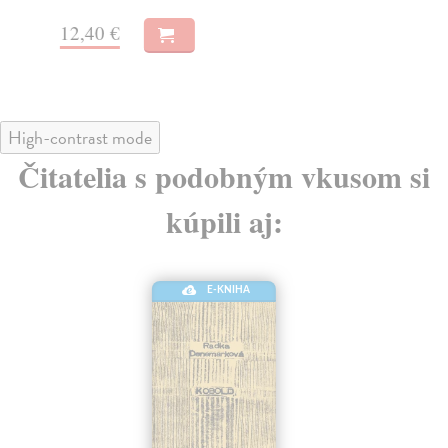
12,40 €
15
High-contrast mode
Čitatelia s podobným vkusom si
kúpili aj:
E-KNIHA