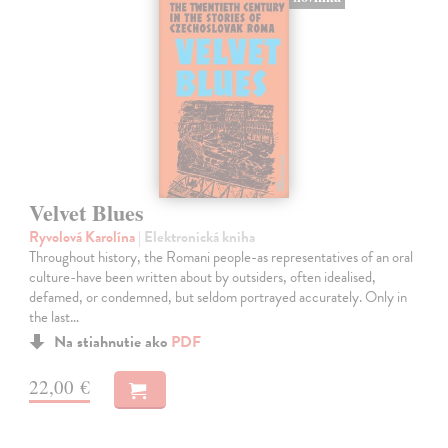
Velvet Blues
Ryvolová Karolína
| Elektronická kniha
Throughout history, the Romani people-as representatives of an oral
culture-have been written about by outsiders, often idealised,
defamed, or condemned, but seldom portrayed accurately. Only in
the last…
Na stiahnutie ako
PDF
22,00 €