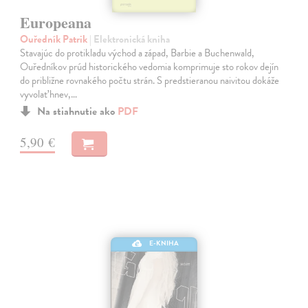
Europeana
Ouředník Patrik
| Elektronická kniha
Stavajúc do protikladu východ a západ, Barbie a Buchenwald,
Ouředníkov prúd historického vedomia komprimuje sto rokov dejín
do približne rovnakého počtu strán. S predstieranou naivitou dokáže
vyvolať hnev,…
Na stiahnutie ako
PDF
5,90 €
E-KNIHA