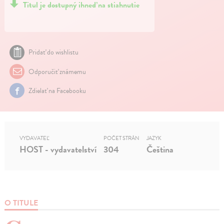
Titul je dostupný ihneď na stiahnutie
Pridať do wishlistu
Odporučiť známemu
Zdielať na Facebooku
VYDAVATEĽ
POČET STRÁN
JAZYK
HOST - vydavatelství
304
Čeština
O TITULE