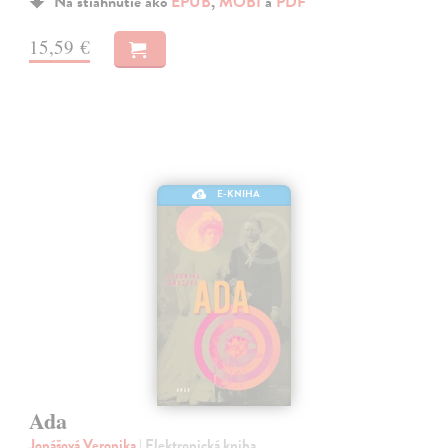
Na stiahnutie ako
EPUB
,
MOBI
a
PDF
15,59 €
E-KNIHA
Ada
Jonášová Veronika
| Elektronická kniha