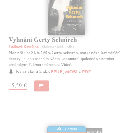
Vyhnání Gerty Schnirch
Tučková Kateřina
| Elektronická kniha
Noc z 30. na 31. 5. 1945. Gerta Schnirch, matka několika¬měsíční
dcerky, je jen s osobními věcmi „odsunuta" společně s ostatními
brněnskými Němci směrem na Vídeň.
Na stiahnutie ako
EPUB
,
MOBI
a
PDF
15,59 €
E-KNIHA
novinka