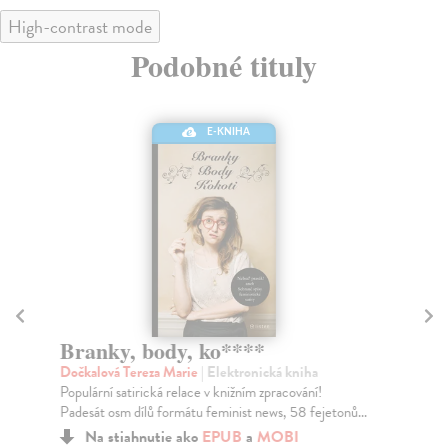
High-contrast mode
Podobné tituly
E-KNIHA
Branky, body, ko****
V
Dočkalová Tereza Marie
| Elektronická kniha
Tu
Populární satirická relace v knižním zpracování!
Noc
Padesát osm dílů formátu feminist news, 58 fejetonů...
něk
Na stiahnutie ako
EPUB
a
MOBI