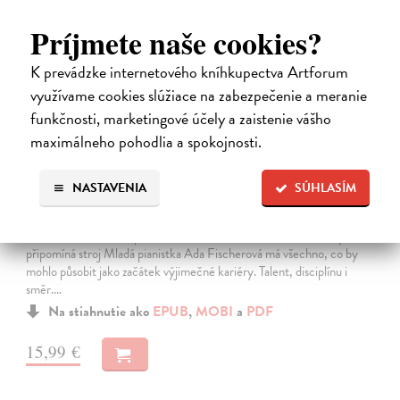
Príjmete naše cookies?
K prevádzke internetového kníhkupectva Artforum
využívame cookies slúžiace na zabezpečenie a meranie
funkčnosti, marketingové účely a zaistenie vášho
maximálneho pohodlia a spokojnosti.
NASTAVENIA
SÚHLASÍM
Systémy něhy
Šindelka Marek
| Elektronická kniha
Román o křehkosti, opakování a hledání lidskosti ve světě, který
připomíná stroj Mladá pianistka Ada Fischerová má všechno, co by
mohlo působit jako začátek výjimečné kariéry. Talent, disciplínu i
směr.…
Na stiahnutie ako
EPUB
,
MOBI
a
PDF
15,99 €