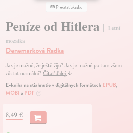
Prečítať ukážku
Peníze od Hitlera
Letní
mozaika
Denemarková Radka
Jak je možné, že ještě žiju? Jak je možné po tom všem
zůstat normální?
Čítať ďalej
↓
E-kniha na stiahnutie v digitálnych formátoch
EPUB
,
MOBI
a
PDF
?
8,49 €