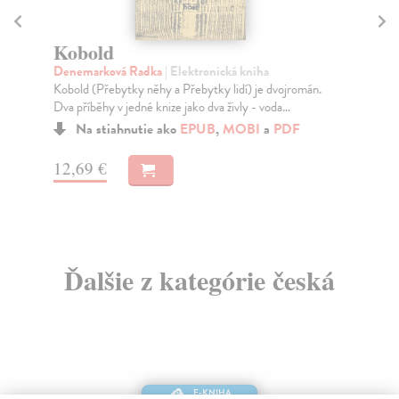
Kobold
Č
Denemarková Radka
| Elektronická kniha
De
Kobold (Přebytky něhy a Přebytky lidí) je dvojromán.
Nov
Dva příběhy v jedné knize jako dva živly - voda...
Lit
Na stiahnutie ako
EPUB
,
MOBI
a
PDF
12,69 €
18
Ďalšie z kategórie česká
E-KNIHA