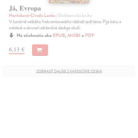
Já, Evropa
Horňáková-Civade Lenka
| Elektronická kniha
V kavárně velkého frekventovaného nádraží sedí žena. Pije kávu a
zvědavě a zároveň zdrženlivě sleduje okolí.
Na stiahnutie ako
EPUB
,
MOBI
a
PDF
6,13 €
ZOBRAZIŤ ĎALŠIE Z KATEGÓRIE ČESKÁ