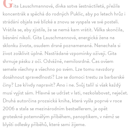
G
ita Lauschmannová, dívka sotva šestnáctiletá, přežila
koncentrák a spěchá do rodných Puklic, aby po letech hrůz i
strádání objala své blízké a znovu se vyspala ve své posteli.
Vrátila se, aby zjistila, že se nemá kam vrátit. Válka skončila,
běsnění nikoli. Gita Lauschmannová, energická žena na
sklonku života, osudem drsně poznamenaná. Nenechala si
život zošklivit úplně. Nastřádané vzpomínky ožívají. Gita
shrnuje pásku z očí. Odvážně, nemilosrdně. Čas ovšem
semele všechny a všechno po svém. Lze tomu navzdory
dosáhnout spravedlnosti? Lze se domoci trestu za barbarské
činy? Lze křivdy napravit? Ano i ne. Svůj talíř si však každý
musí vyjíst sám. Hlavně se udržet v lati, nezkolabovat, neječet.
Druhá autorčina prozaická kniha, která vyšla poprvé v roce
2006 a stala se mezinárodním bestsellerem, je opět
groteskně potemnělým příběhem, panoptikem, v němž se
blyští odlesky příběhů, které sami žijeme.