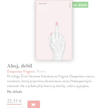
na sklade
Ahoj, debil
Despentes Virginie
| Kniha
Po trilógii Život Vernona Subutexa sa Virginie Despentes vracia s
románom, ktorý pripomína ultrasúčasnú verziu Nebezpečných
známostí. Ide o príbeh plný hnevu aj útechy, vzdoru aj prijatia.
Na sklade
22,33 €