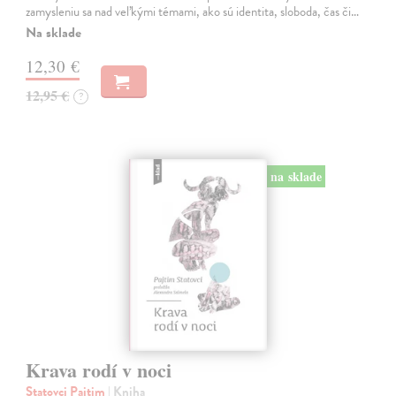
zamysleniu sa nad veľkými témami, ako sú identita, sloboda, čas či…
Na sklade
12,30 €
12,95 €
?
na sklade
Krava rodí v noci
Statovci Pajtim
| Kniha