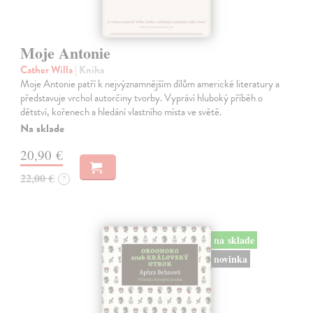
Moje Antonie
Cather Willa
| Kniha
Moje Antonie patří k nejvýznamnějším dílům americké literatury a
představuje vrchol autorčiny tvorby. Vypráví hluboký příběh o
dětství, kořenech a hledání vlastního místa ve světě.
Na sklade
20,90 €
22,00 €
?
na sklade
novinka