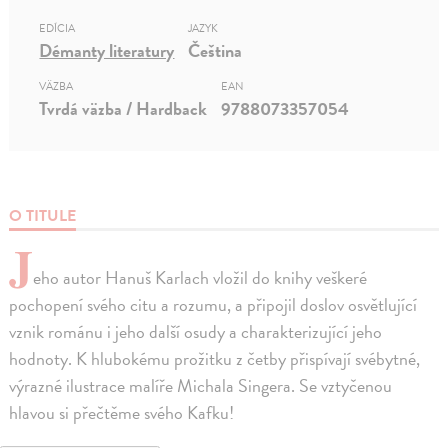
EDÍCIA
JAZYK
Démanty literatury
Čeština
VÄZBA
EAN
Tvrdá väzba / Hardback
9788073357054
O TITULE
J
eho autor Hanuš Karlach vložil do knihy veškeré
pochopení svého citu a rozumu, a připojil doslov osvětlující
vznik románu i jeho další osudy a charakterizující jeho
hodnoty. K hlubokému prožitku z četby přispívají svébytné,
výrazné ilustrace malíře Michala Singera. Se vztyčenou
hlavou si přečtěme svého Kafku!