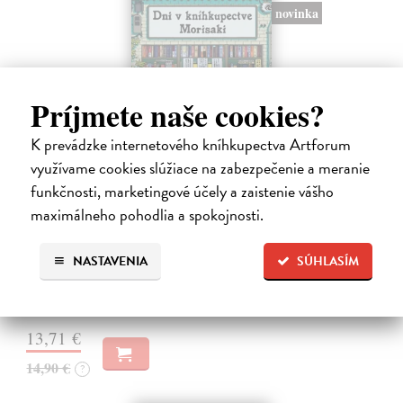
novinka
Príjmete naše cookies?
K prevádzke internetového kníhkupectva Artforum
využívame cookies slúžiace na zabezpečenie a meranie
funkčnosti, marketingové účely a zaistenie vášho
Dni v kníhkupectve Morisaki
maximálneho pohodlia a spokojnosti.
Jagisawa Satoshi
| Kniha
Dvadsaťpäťročná Takako si žila pomerne bezstarostne až do dňa, keď
NASTAVENIA
SÚHLASÍM
jej priateľ Hideaki, za ktorého sa chcela vydať, len tak mimochodom
oznámi, že ju podvádza a žení sa s inou. Jej život sa zrazu rúca.
Na sklade
13,71 €
14,90 €
?