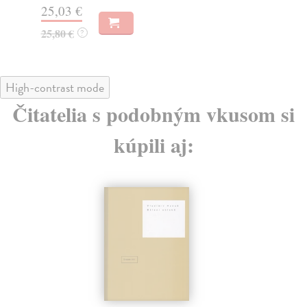
18
25,03 €
25,80 €
?
High-contrast mode
Čitatelia s podobným vkusom si
kúpili aj: