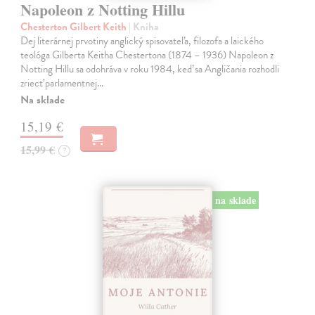
Napoleon z Notting Hillu
Chesterton Gilbert Keith
| Kniha
Dej literárnej prvotiny anglický spisovateľa, filozofa a laického
teológa Gilberta Keitha Chestertona (1874 – 1936) Napoleon z
Notting Hillu sa odohráva v roku 1984, keď sa Angličania rozhodli
zriecť parlamentnej…
Na sklade
15,19 €
15,99 €
?
na sklade