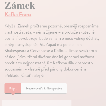
Zámek
Kafka Franz
Když si Zámek pročteme pozorně, přesněji rozpoznáme
vlastnosti světa, v němž žijeme – a protože skutečné
poznání osvobozuje, bude se nám o něco volněji dýchat,
plněji a smysluplněji žít. Západ má po bibli jen
Shakespeara a Cervantese a Kafku… Tímto svazkem a
následujícími třemi dáváme dnešní generaci možnost
procítit to nejpodstatnější z Kafkova díla v naprosto
současném – vlastně před pár dny dokončeném
překladu.
Čítať ďalej
↓
Kúpiť
Rezervovať v kníhkupectve