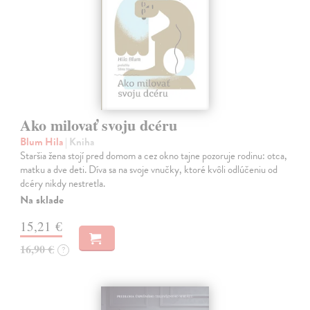
Ako milovať svoju dcéru
Blum Hila
| Kniha
Staršia žena stojí pred domom a cez okno tajne pozoruje rodinu: otca,
matku a dve deti. Díva sa na svoje vnučky, ktoré kvôli odlúčeniu od
dcéry nikdy nestretla.
Na sklade
15,21 €
16,90 €
?