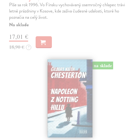
Píše sa rok 1996. Vo Fínsku vychovávaný osemročný chlapec trávi
letné prázdniny v Kosove, kde zažíva čudesné udalosti, ktoré ho
poznačia na celý život.
Na sklade
17,01 €
18,90 €
?
na sklade