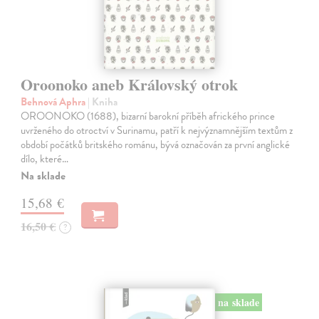
Oroonoko aneb Královský otrok
Behnová Aphra
| Kniha
OROONOKO (1688), bizarní barokní příběh afrického prince
uvrženého do otroctví v Surinamu, patří k nejvýznamnějším textům z
období počátků britského románu, bývá označován za první anglické
dílo, které…
Na sklade
15,68 €
16,50 €
?
na sklade