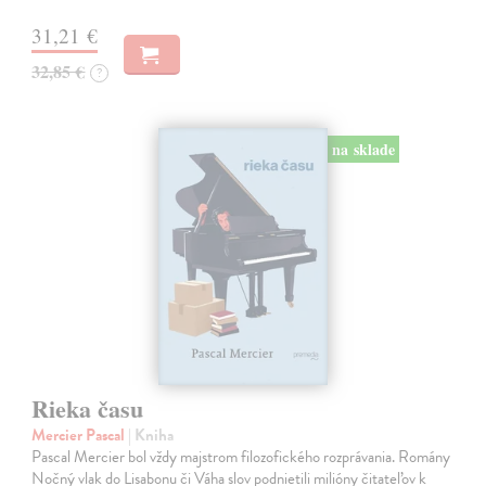
31,21 €
32,85 €
?
na sklade
Rieka času
Mercier Pascal
| Kniha
Pascal Mercier bol vždy majstrom filozofického rozprávania. Romány
Nočný vlak do Lisabonu či Váha slov podnietili milióny čitateľov k