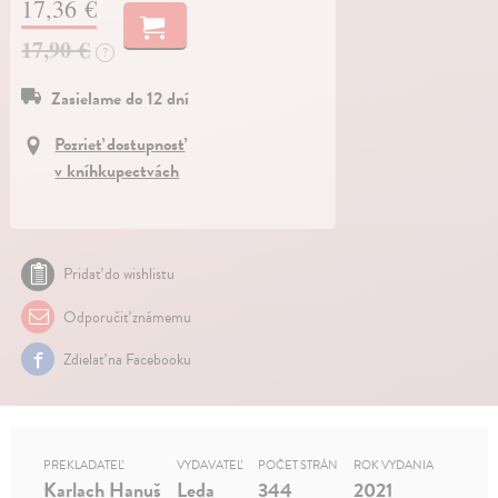
17,36 €
17,90 €
?
Zasielame do 12 dní
Pozrieť dostupnosť
v kníhkupectvách
Pridať do wishlistu
Odporučiť známemu
Zdielať na Facebooku
PREKLADATEĽ
VYDAVATEĽ
POČET STRÁN
ROK VYDANIA
Karlach Hanuš
Leda
344
2021