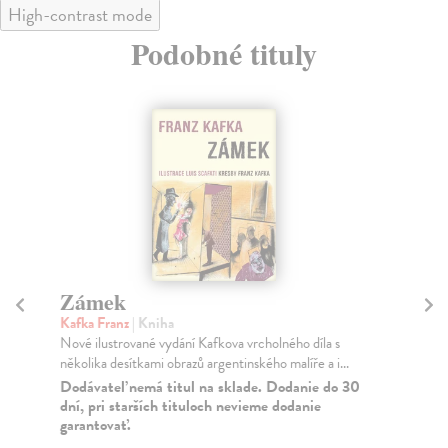
High-contrast mode
Podobné tituly
Zámek
Z
Kafka Franz
| Kniha
Ka
Nové ilustrované vydání Kafkova vrcholného díla s
Zám
několika desítkami obrazů argentinského malíře a i...
192
Dodávateľ nemá titul na sklade. Dodanie do 30
Na
dní, pri starších tituloch nevieme dodanie
garantovať.
17