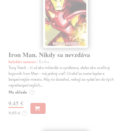
Iron Man. Nikdy sa nevzdáva
kolektív autorov
| Kniha
Tony Stark - či už ako miliardár a vynálezca, alebo ako oceľový
bojovník Iron Man - má jediný cieľ: Urobiť zo sveta lepšie a
bezpečnejšie miesto. Aby to dosiahol, nebojí sa vydať ani do tých
najnebezpečnejších…
Na sklade
?
9,45 €
9,95 €
?