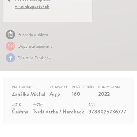
v kníhkupectvách
Pridať do wishlistu
Odporučiť známemu
Zdielať na Facebooku
PREKLADATEĽ
VYDAVATEĽ
POČET STRÁN
ROK VYDANIA
Zahálka Michal
Argo
160
2022
JAZYK
VÄZBA
EAN
Čeština
Tvrdá väzba / Hardback
9788025736777