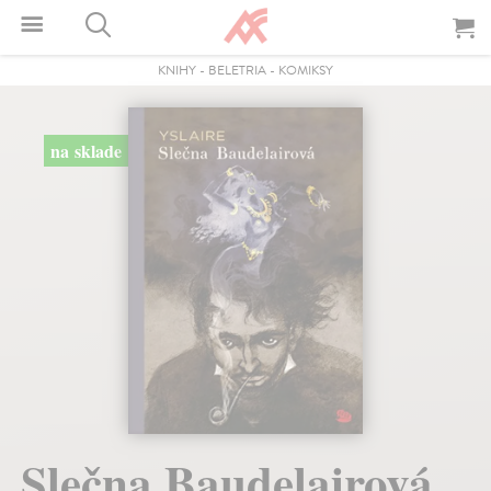
KNIHY
-
BELETRIA
-
KOMIKSY
na sklade
Slečna Baudelairová