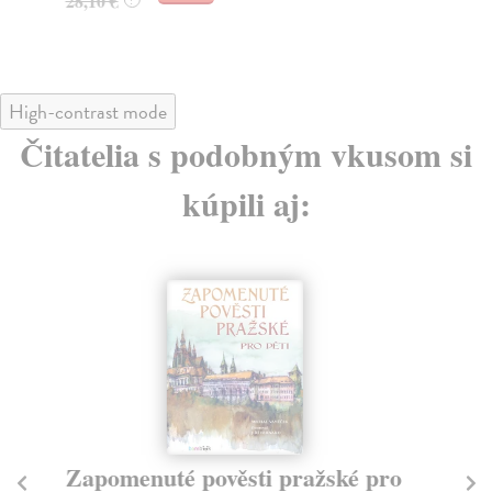
28,10 €
?
25
High-contrast mode
Čitatelia s podobným vkusom si
kúpili aj:
Zapomenuté pověsti pražské pro
K