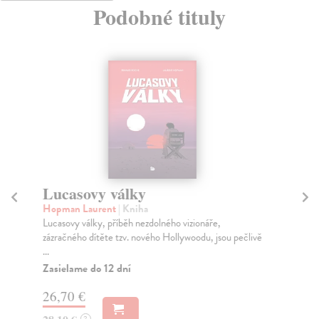
Podobné tituly
Lucasovy války
A
H
Hopman Laurent
| Kniha
Lucasovy války, příběh nezdolného vizionáře,
Ko
zázračného dítěte tzv. nového Hollywoodu, jsou pečlivě
Tvů
...
kom
...
Zasielame do 12 dní
Za
26,70 €
24