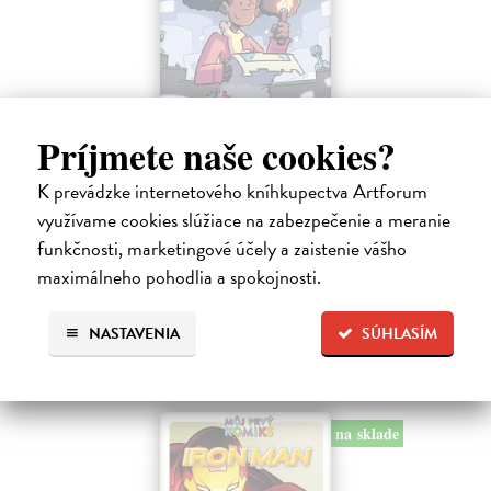
Príjmete naše cookies?
Minecraft: Srdce z kameňa 2
Clemson Andrew, Lawson Jeremy, Esposito Taylor
| Kniha
K prevádzke internetového kníhkupectva Artforum
Druhé pokračovanie napínavého dobrodružstva zo sveta Minecraftu.
využívame cookies slúžiace na zabezpečenie a meranie
Samotársky farmár Cobb sa chce len starať o svoju úrodu, zbierať
funkčnosti, marketingové účely a zaistenie vášho
suroviny a mať pokoj.
maximálneho pohodlia a spokojnosti.
Na sklade
?
9,45 €
NASTAVENIA
SÚHLASÍM
9,95 €
?
na sklade