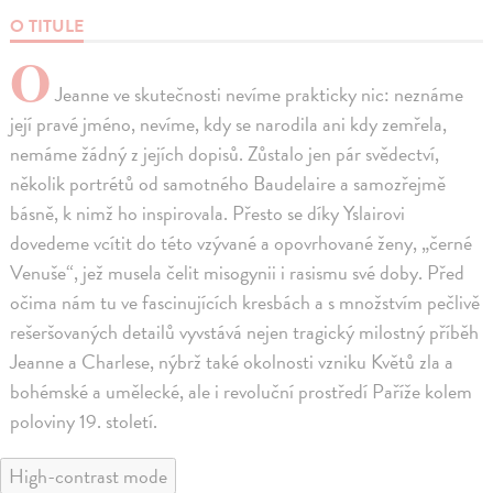
O TITULE
O
Jeanne ve skutečnosti nevíme prakticky nic: neznáme
její pravé jméno, nevíme, kdy se narodila ani kdy zemřela,
nemáme žádný z jejích dopisů. Zůstalo jen pár svědectví,
několik portrétů od samotného Baudelaire a samozřejmě
básně, k nimž ho inspirovala. Přesto se díky Yslairovi
dovedeme vcítit do této vzývané a opovrhované ženy, „černé
Venuše“, jež musela čelit misogynii i rasismu své doby. Před
očima nám tu ve fascinujících kresbách a s množstvím pečlivě
rešeršovaných detailů vyvstává nejen tragický milostný příběh
Jeanne a Charlese, nýbrž také okolnosti vzniku Květů zla a
bohémské a umělecké, ale i revoluční prostředí Paříže kolem
poloviny 19. století.
High-contrast mode