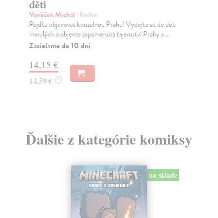
děti
Če
Jed
Vaněček Michal
| Kniha
obr
Pojďte objevovat kouzelnou Prahu! Vydejte se do dob
...
minulých a objevte zapomenutá tajemství Prahy a ...
Za
Zasielame do 10 dní
6,
14,15 €
7,
14,59 €
?
Ďalšie z kategórie komiksy
na sklade