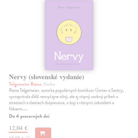
Nervy (slovenské vydanie)
Telgemeier Raina
| Kniha
Raina Telgemeier, autorka populárnych komiksov Úsmev a Sestry,
vyrozprávala ďalší nezvyčajne silný, ale aj vtipný osobný príbeh o
strastiach a slastiach dospievania, o boji s rôznymi úzkosťami a
fóbiami...…
Do 4 pracovných dní
12,04 €
12,95 €