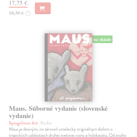
17,75 €
18,30 €
?
na sklade
Maus. Súborné vydanie (slovenské
vydanie)
Spiegelman Art
| Kniha
Maus je desivým, no zároveň umelecky originálnym dielom o
tragických udalostiach druhej svetovej vojny a holokaustu. Od svojho