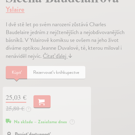
Yslaire
I dvě stě let po svém narození zůstává Charles
Baudelaire jedním z nejčtenějších a nejobdivovanějších
básníků. V Yslairově komiksu se ovšem na jeho život
díváme optikou Jeanne Duvalové, té, kterou miloval i
nenáviděl nejvíc.
Čítať ďalej
↓
Kúpiť
Rezervovať v kníhkupectve
25,03 €
25,80 €
?
Na sklade – Zasielame dnes
?
Pozrieť dostupnosť