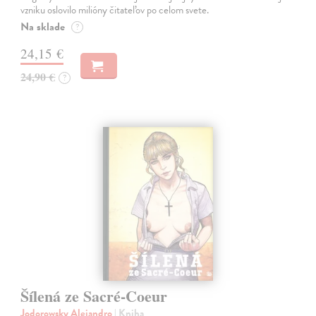
vzniku oslovilo milióny čitateľov po celom svete.
Na sklade
?
24,15 €
24,90 €
?
Šílená ze Sacré-Coeur
Jodorowsky Alejandro
| Kniha