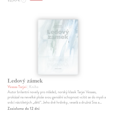
?
Ledový zámek
Vesaas Tarjei
| Kniha
Autor brilantní novely pro mládež, norský klasik Tarjei Vesaas,
prokázal na nevelké ploše svou geniální schopnost vcítit se do mysli a
srdcí náctiletých „dětí“. Jeho dvě hrdinky, veselá a družná Siss a…
Zasielame do 12 dní