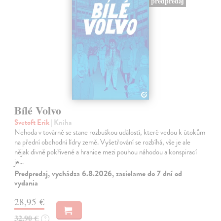
predpredaj
Bílé Volvo
Svetoft Erik
| Kniha
Nehoda v továrně se stane rozbuškou událostí, které vedou k útokům
na přední obchodní lídry země. Vyšetřování se rozbíhá, vše je ale
nějak divně pokřivené a hranice mezi pouhou náhodou a konspirací
je…
Predpredaj, vychádza 6.8.2026, zasielame do 7 dní od
vydania
28,95 €
32,90 €
?