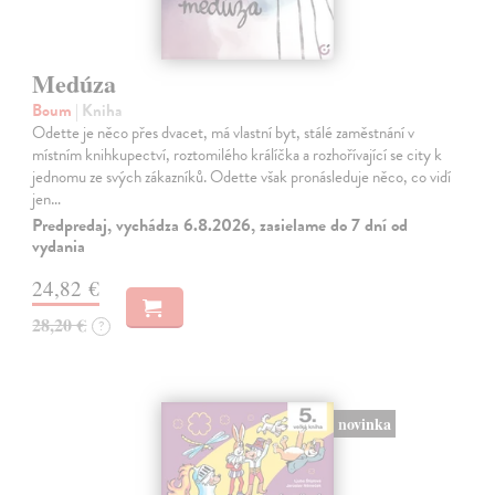
Medúza
Boum
| Kniha
Odette je něco přes dvacet, má vlastní byt, stálé zaměstnání v
místním knihkupectví, roztomilého králíčka a rozhořívající se city k
jednomu ze svých zákazníků. Odette však pronásleduje něco, co vidí
jen…
Predpredaj, vychádza 6.8.2026, zasielame do 7 dní od
vydania
24,82 €
28,20 €
?
novinka