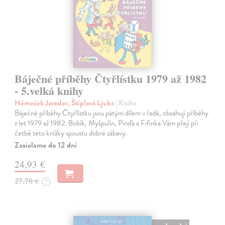
Báječné příběhy Čtyřlístku 1979 až 1982
- 5.velká knihy
Němeček Jaroslav, Štíplová Ljuba
| Kniha
Báječné příběhy Čtyřlístku jsou pátým dílem v řadě, obsahují příběhy
z let 1979 až 1982. Bobík, Myšpulín, Pinďa a Fifinka Vám přejí při
četbě této knížky spoustu dobré zábavy.
Zasielame do 12 dní
24,93 €
27,70 €
?