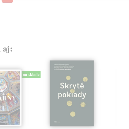
40,
 aj:
na sklade