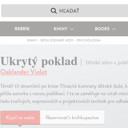
REBRÍK
KNIHY
BOOKS
KNIHY
-
SPOLOČENSKÉ VEDY
-
PSYCHOLÓGIA
Ukrytý poklad
Dětské nitro z pohl
Oaklander Violet
Téměř tři desetiletí po knize Třinácté komnaty dětské duše, kt
přišla autorka s novou publikací. I ta se zaměřuje na vztah me
řadu tvořivých, expresivních a projektivních technik pro odhale
Kúpiť
na webe
Rezervovať v kníhkupectve