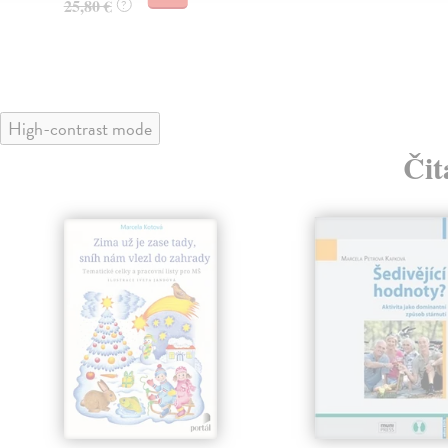
25,80 €
?
High-contrast mode
Čit