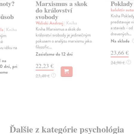
dnoty?
Marxismus a skok
Poklady
do království
kolektív aut
působ
svobody
Kniha Poklady
predstavuje v
Walicki Andrzej
| Kniha
a stavieb - od
Kniha Marxismus a skok do
ela
| Kniha
drevených...
království svobody je jedinečným
sným
Na sklade
pokusem o analýzu marxismu jako
ké
filozofic...
ivu věku na
23,66 €
Zasielame do 12 dní
l na
24,90 €
?
22,23 €
0 dní, pri
vieme
23,40 €
?
Ďalšie z kategórie psychológia