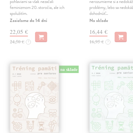
pohlaviami sa však nezačali
nerozumieme si a nedokáž
feminizmom 20. storočia, ale ich
problémy, lebo sa nedok
spolužitím.
dohodnúť…
Zasielame do 14 dní
Na sklade
22,05 €
16,44 €
24,50 €
16,95 €
?
?
na sklade