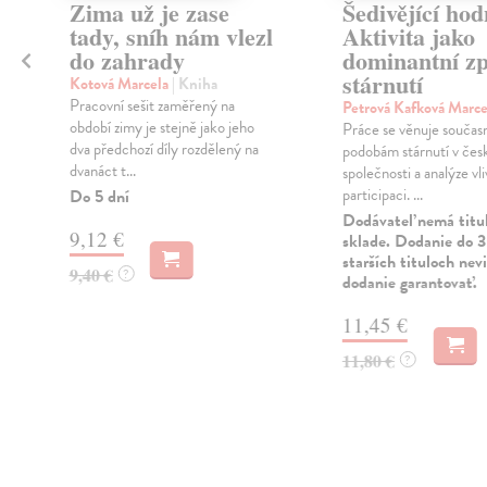
Zima už je zase
Šedivějící ho
tady, sníh nám vlezl
Aktivita jako
do zahrady
dominantní z
stárnutí
Kotová Marcela
| Kniha
Pracovní sešit zaměřený na
Petrová Kafková Marc
období zimy je stejně jako jeho
Práce se věnuje souča
dva předchozí díly rozdělený na
podobám stárnutí v čes
dvanáct t...
společnosti a analýze vl
participaci. ...
Do 5 dní
Dodávateľ nemá titu
9,12 €
sklade. Dodanie do 3
starších tituloch ne
9,40 €
?
dodanie garantovať.
11,45 €
11,80 €
?