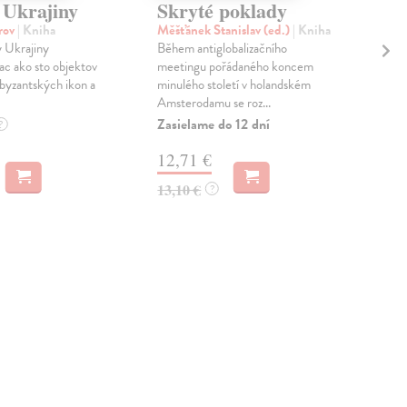
 Ukrajiny
Skryté poklady
Pr
orov
| Kniha
Měšťánek Stanislav (ed.)
| Kniha
Koh
 Ukrajiny
Během antiglobalizačního
Retr
iac ako sto objektov
meetingu pořádaného koncem
úsp
 byzantských ikon a
minulého století v holandském
dob
Amsterodamu se roz...
mocn
Zasielame do 12 dní
Zas
?
12,71 €
12
13,10 €
12,
?