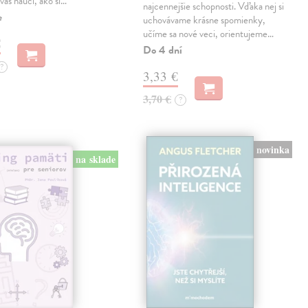
vás naučí, ako si…
najcennejšie schopnosti. Vďaka nej si
e
uchovávame krásne spomienky,
učíme sa nové veci, orientujeme…
€
Do 4 dní
?
3,33 €
3,70 €
?
novinka
na sklade