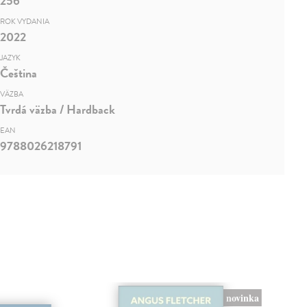
256
ROK VYDANIA
2022
JAZYK
Čeština
VÄZBA
Tvrdá väzba / Hardback
EAN
9788026218791
novinka