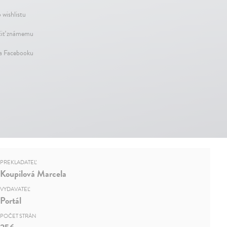
 wishlistu
iť známemu
na Facebooku
PREKLADATEĽ
Koupilová Marcela
VYDAVATEĽ
Portál
POČET STRÁN