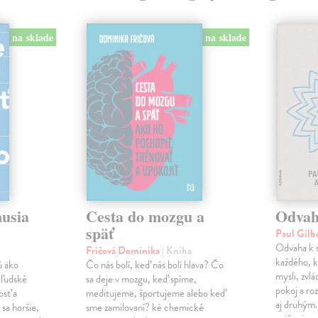
na sklade
na sklade
musia
Cesta do mozgu a
Odvah
späť
Paul Gilb
Odvaha k s
Fričová Dominika
| Kniha
každého, k
ú ako
Čo nás bolí, keď nás bolí hlava? Čo
mysli, zvlá
iľudské
sa deje v mozgu, keď spíme,
pokoj a roz
osť a
meditujeme, športujeme alebo keď
aj druhým
sa horšie,
sme zamilovaní? ké chemické