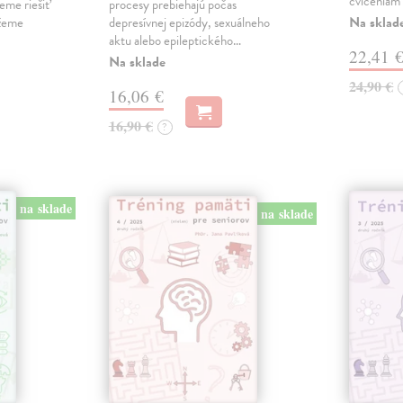
cvičeniam 
eme riešiť
procesy prebiehajú počas
Na sklad
ážeme
depresívnej epizódy, sexuálneho
aktu alebo epileptického…
22,41 
Na sklade
24,90 €
16,06 €
16,90 €
?
na sklade
na sklade