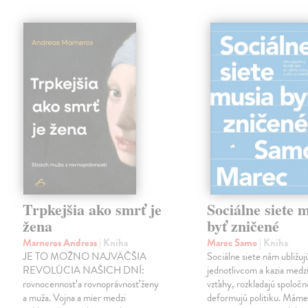
Trpkejšia ako smrť je
Sociálne siete 
žena
byť zničené
Marneros Andreas
| Kniha
Marec Samo
| Kniha
JE TO MOŽNO NAJVÄČŠIA
Sociálne siete nám ubližuj
REVOLÚCIA NAŠICH DNÍ:
jednotlivcom a kazia medz
rovnocennosť a rovnoprávnosť ženy
vzťahy, rozkladajú spoločn
a muža. Vojna a mier medzi
deformujú politiku. Máme 