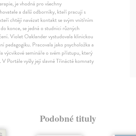
terapie, je vhodná pro všechny
ovatele a další odborníky, kteří pracují s
kteří chtějí navázat kontakt se svým vnitřním
u do konce, se jedná o studnici různých
ení. Violet Oaklander vystudovala klinickou
lní pedagogiku. Pracovala jako psycholožka a
la výcvikové semináře o svém přístupu, který
. V Portále vyšly její slavné Třinácté komnaty
Podobné tituly