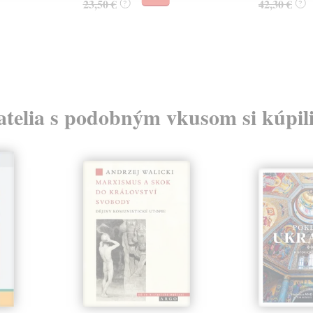
23,50 €
42,30 €
?
?
atelia s podobným vkusom si kúpili