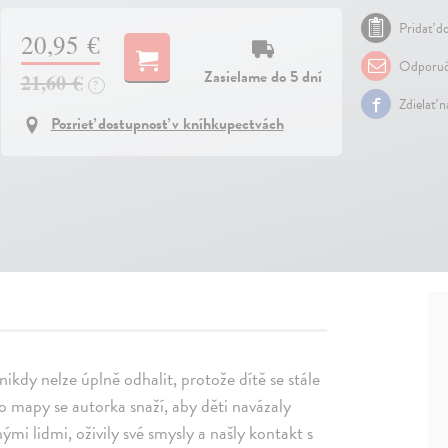
Pridať do
20,95 €
Odporuč
Zasielame do 5 dní
21,60 €
?
Zdielať 
Pozrieť dostupnosť v kníhkupectvách
ikdy nelze úplně odhalit, protože dítě se stále
o mapy se autorka snaží, aby děti navázaly
ými lidmi, oživily své smysly a našly kontakt s