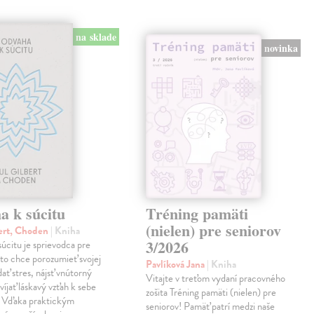
na sklade
novinka
a k súcitu
Tréning pamäti
(nielen) pre seniorov
ert, Choden
| Kniha
3/2026
úcitu je sprievodca pre
to chce porozumieť svojej
Pavlíková Jana
| Kniha
dať stres, nájsť vnútorný
Vitajte v treťom vydaní pracovného
víjať láskavý vzťah k sebe
zošita Tréning pamäti (nielen) pre
. Vďaka praktickým
seniorov! Pamäť patrí medzi naše