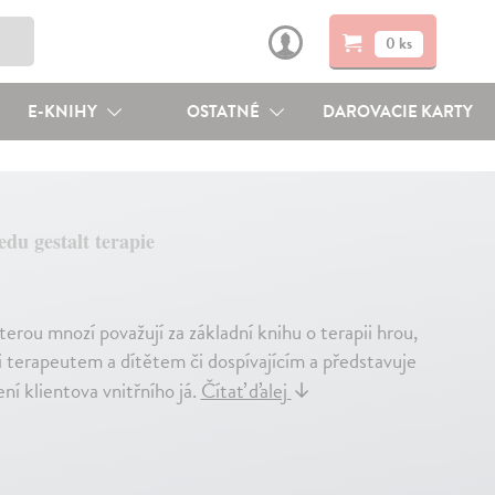
0 ks
E-KNIHY
OSTATNÉ
DAROVACIE KARTY
edu gestalt terapie
erou mnozí považují za základní knihu o terapii hrou,
zi terapeutem a dítětem či dospívajícím a představuje
ní klientova vnitřního já.
Čítať ďalej
↓