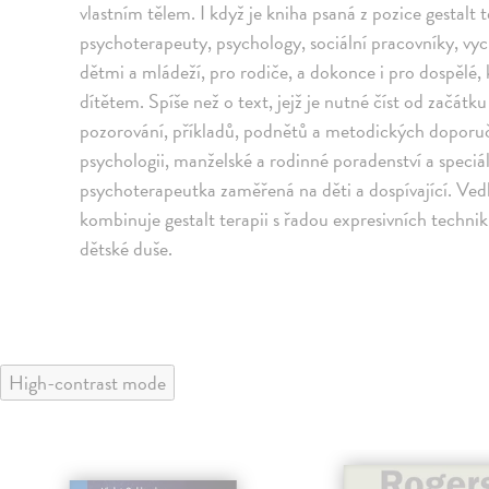
vlastním tělem. I když je kniha psaná z pozice gestalt 
psychoterapeuty, psychology, sociální pracovníky, vych
dětmi a mládeží, pro rodiče, a dokonce i pro dospělé, 
dítětem. Spíše než o text, jejž je nutné číst od začátk
pozorování, příkladů, podnětů a metodických doporuč
psychologii, manželské a rodinné poradenství a speciá
psychoterapeutka zaměřená na děti a dospívající. Ved
kombinuje gestalt terapii s řadou expresivních technik
dětské duše.
High-contrast mode
klade