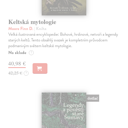
Keltská mytologie
Moore Finn D.
| Kniha
Velká ilustrovaná encyklopedie: Bohové, hrdinové, netvoři a legendy
starých keltů. Tento obsáhlý svazek je kompletním průvodcem
podmanivým světem keltské mytologie.
Na sklade
?
40,98 €
42,25 €
?
dotlač