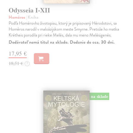
Odysseia I-XII
Homéros
| Kniha
Podľa Homérovho životopisu, ktorý je pripisovaný Hérodotovi, sa
Homéros narodil v maloázijskom meste Smyrne. Pretože ho matka
Krétheis porodila pri rieke Melés, dala mu meno Melésigenés.
Dodávateľ nemá titul na sklade. Dodanie do cca. 30 dní.
17,95 €
18,51 €
?
na sklade