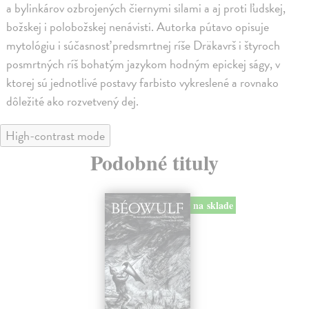
a bylinkárov ozbrojených čiernymi silami a aj proti ľudskej,
božskej i polobožskej nenávisti. Autorka pútavo opisuje
mytológiu i súčasnosť predsmrtnej ríše Dräkavrš i štyroch
posmrtných ríš bohatým jazykom hodným epickej ságy, v
ktorej sú jednotlivé postavy farbisto vykreslené a rovnako
dôležité ako rozvetvený dej.
High-contrast mode
Podobné tituly
na sklade