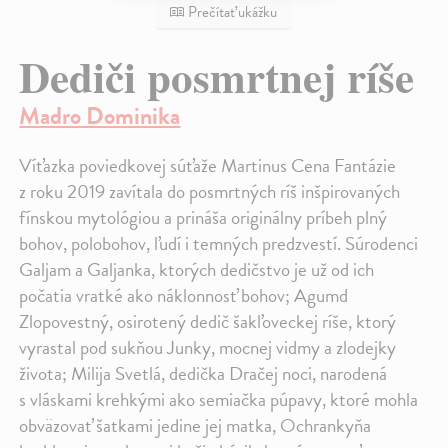
Prečítať ukážku
Dediči posmrtnej ríše
Madro Dominika
Víťazka poviedkovej súťaže Martinus Cena Fantázie
z roku 2019 zavítala do posmrtných ríš inšpirovaných
fínskou mytológiou a prináša originálny príbeh plný
bohov, polobohov, ľudí i temných predzvestí. Súrodenci
Galjam a Galjanka, ktorých dedičstvo je už od ich
počatia vratké ako náklonnosť bohov; Agumd
Zlopovestný, osirotený dedič šakľoveckej ríše, ktorý
vyrastal pod sukňou Junky, mocnej vidmy a zlodejky
života; Milija Svetlá, dedička Dračej noci, narodená
s vláskami krehkými ako semiačka púpavy, ktoré mohla
obväzovať šatkami jedine jej matka, Ochrankyňa