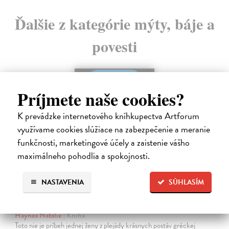
Ďalšie z kategórie mýty, báje a
povesti
Príjmete naše cookies?
K prevádzke internetového kníhkupectva Artforum
využívame cookies slúžiace na zabezpečenie a meranie
funkčnosti, marketingové účely a zaistenie vášho
maximálneho pohodlia a spokojnosti.
NASTAVENIA
SÚHLASÍM
Tisíc lodí
Haynes Natalie
| Kniha
Toto nie je príbeh jednej ženy z plejády krásnych postáv gréckej