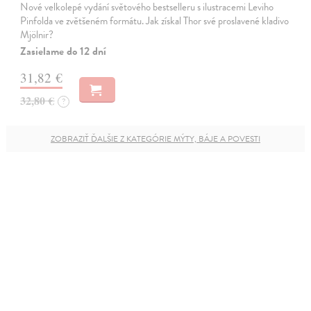
Nové velkolepé vydání světového bestselleru s ilustracemi Leviho
Pinfolda ve zvětšeném formátu. Jak získal Thor své proslavené kladivo
Mjölnir?
Zasielame do 12 dní
31,82 €
32,80 €
?
ZOBRAZIŤ ĎALŠIE Z KATEGÓRIE MÝTY, BÁJE A POVESTI