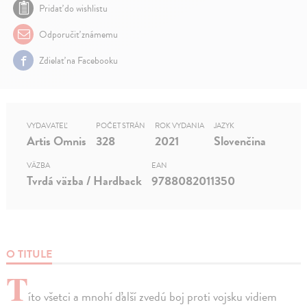
Pridať do wishlistu
Odporučiť známemu
Zdielať na Facebooku
VYDAVATEĽ
POČET STRÁN
ROK VYDANIA
JAZYK
Artis Omnis
328
2021
Slovenčina
VÄZBA
EAN
Tvrdá väzba / Hardback
9788082011350
O TITULE
T
íto všetci a mnohí ďalší zvedú boj proti vojsku vidiem