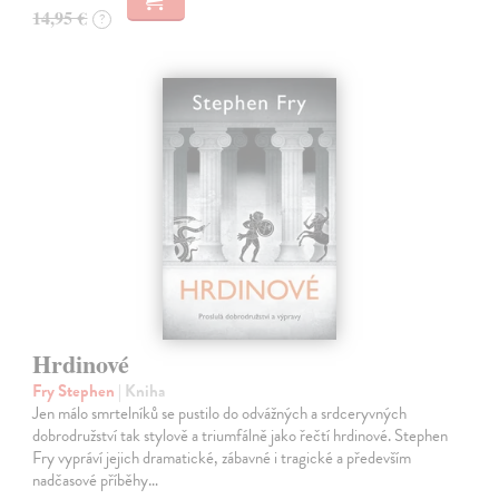
14,95 €
?
Hrdinové
Fry Stephen
| Kniha
Jen málo smrtelníků se pustilo do odvážných a srdceryvných
dobrodružství tak stylově a triumfálně jako řečtí hrdinové. Stephen
Fry vypráví jejich dramatické, zábavné i tragické a především
nadčasové příběhy…