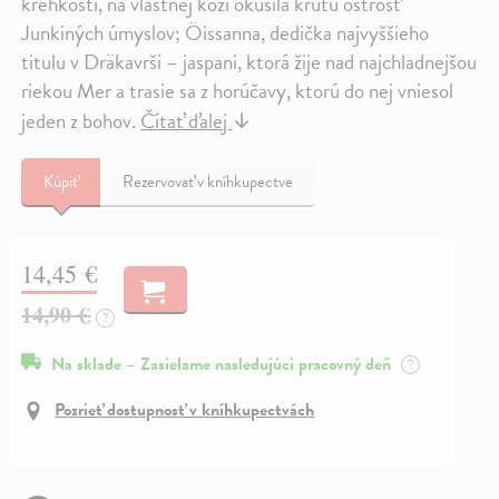
krehkosti, na vlastnej koži okúsila krutú ostrosť
Junkiných úmyslov; Öissanna, dedička najvyššieho
titulu v Dräkavrši – jaspani, ktorá žije nad najchladnejšou
riekou Mer a trasie sa z horúčavy, ktorú do nej vniesol
jeden z bohov.
Čítať ďalej
↓
Kúpiť
Rezervovať v kníhkupectve
14,45 €
14,90 €
?
Na sklade – Zasielame nasledujúci pracovný deň
?
Pozrieť dostupnosť v kníhkupectvách