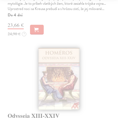
mytológie. Je to príbeh všetkých žien, ktoré zasiahla trójska vojna...
Uprostred noci sa Kreusa prebudí a s hrôzou zistí, že jej milované…
Do 4 dní
23,66 €
24,90 €
?
Odysseia XIII-XXIV