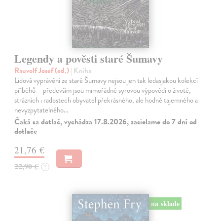
Legendy a pověsti staré Šumavy
Rauvolf Josef (ed.)
| Kniha
Lidová vyprávění ze staré Šumavy nejsou jen tak ledasjakou kolekcí
příběhů – především jsou mimořádně syrovou výpovědí o životě,
strázních i radostech obyvatel překrásného, ale hodně tajemného a
nevyzpytatelného…
Čaká sa dotlač, vychádza 17.8.2026, zasielame do 7 dní od
dotlače
21,76 €
22,90 €
?
na sklade