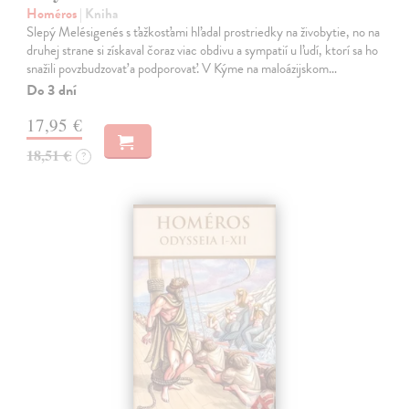
Homéros
| Kniha
Slepý Melésigenés s ťažkosťami hľadal prostriedky na živobytie, no na
druhej strane si získaval čoraz viac obdivu a sympatií u ľudí, ktorí sa ho
snažili povzbudzovať a podporovať. V Kýme na maloázijskom…
Do 3 dní
17,95 €
18,51 €
?