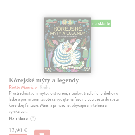
na sklade
Kórejské mýty a legendy
Riotto Maurizio
| Kniha
Prostredníctvom mýtov o stvorení, rituálov, tradícií či príbehov o
láske a posmrtnom živote sa vydajte na fascinujúcu cestu do sveta
kórejskej fantázie. Mnísi a princezné, obyčajní smrteľníci a
vynikajúci…
Na sklade
?
13,90 €