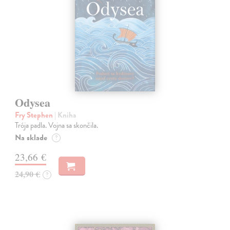
Odysea
Fry Stephen
| Kniha
Trója padla. Vojna sa skončila.
Na sklade
?
23,66 €
24,90 €
?