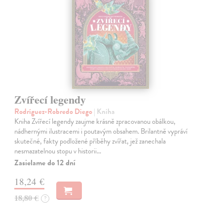
Zvířecí legendy
Rodríguez-Robredo Diego
| Kniha
Kniha Zvířecí legendy zaujme krásně zpracovanou obálkou,
nádhernými ilustracemi i poutavým obsahem. Brilantně vypráví
skutečné, fakty podložené příběhy zvířat, jež zanechala
nesmazatelnou stopu v historii…
Zasielame do 12 dní
18,24 €
18,80 €
?