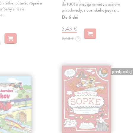
 krátke, pútavé, vtipné a
do 100) a prepája námety s učivom
príbehy a na ne
prírodovedy, slovenského jazyka,…
ce…
Do 6 dní
5,43 €
5,60 €
?
predpredaj