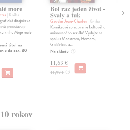
lé more
Bol raz jeden život -
Bo
Svaly a tuk
M
etra
| Kniha
 grafická dizajnérka
Gaudin Jean-Charles
| Kniha
Gau
ová predstavuje
Komiksové spracovanie kultového
Kom
skú knihu Moje malé
animovaného seriálu! Vydajte sa
anim
spolu s Maestrom, Hemom,
spo
Globínkou a...
Glob
emá titul na
anie do cca. 30
Na sklade
Na 
?
11,63 €
11
11,99 €
11,
?
 10 rokov