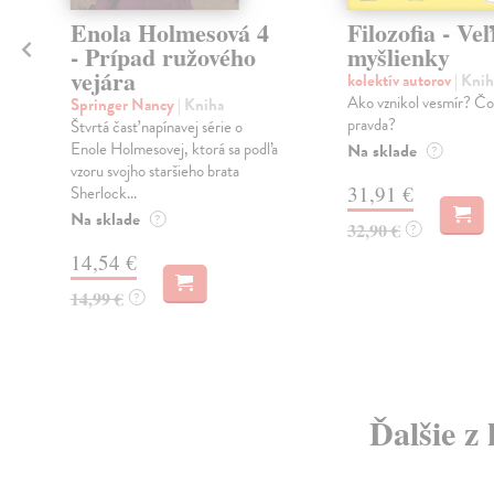
a
Enola Holmesová 4
Filozofia - Ve
- Prípad ružového
myšlienky
vejára
kolektív autorov
| Knih
Ako vznikol vesmír? Čo
Springer Nancy
| Kniha
pravda?
Štvrtá časť napínavej série o
Enole Holmesovej, ktorá sa podľa
Na sklade
?
vzoru svojho staršieho brata
31,91 €
Sherlock...
Na sklade
?
32,90 €
?
14,54 €
14,99 €
?
Ďalšie z