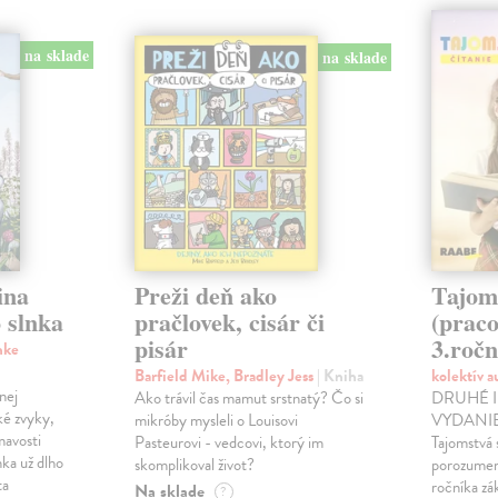
na sklade
na sklade
ina
Preži deň ako
Tajom
 slnka
pračlovek, cisár či
(praco
pisár
3.ročn
nke
Barfield Mike, Bradley Jess
| Kniha
kolektív 
nej
Ako trávil čas mamut srstnatý? Čo si
DRUHÉ 
ké zvyky,
mikróby mysleli o Louisovi
VYDANIE!
mavosti
Pasteurovi - vedcovi, ktorý im
Tajomstvá 
nka už dlho
skomplikoval život?
porozumení
ta
ročníka zá
Na sklade
?