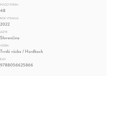
POČET STRÁN
48
ROK VYDANIA
2022
JAZYK
Slovenčina
VÄZBA
Tvrdá väzba / Hardback
EAN
9788056625866