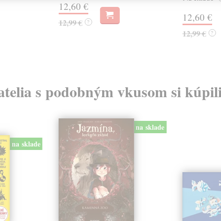
12,60 €
12,60 €
12,99 €
?
12,99 €
?
atelia s podobným vkusom si kúpili
na sklade
na sklade