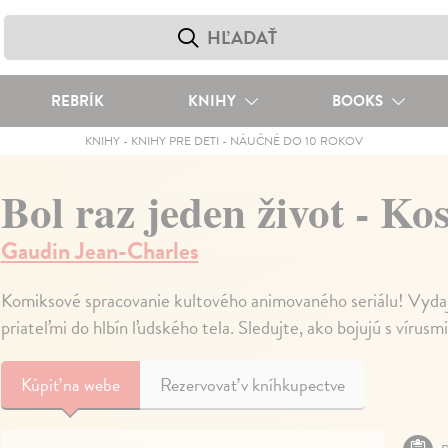
REBRÍK
KNIHY
BOOKS
KNIHY
-
KNIHY PRE DETI
-
NÁUČNÉ DO 10 ROKOV
Bol raz jeden život - Kos
Gaudin Jean-Charles
Komiksové spracovanie kultového animovaného seriálu! Vyda
priateľmi do hlbín ľudského tela. Sledujte, ako bojujú s vírusmi
Kúpiť
na webe
Rezervovať v kníhkupectve