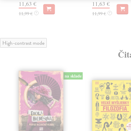
11,63 €
11,63 €
11,99 €
11,99 €
?
?
High-contrast mode
Čit
klade
na sklade