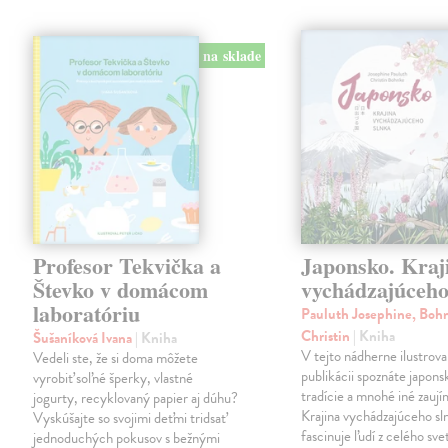
na sklade
Profesor Tekvička a
Japonsko. Kraj
Števko v domácom
vychádzajúceho
laboratóriu
Pauluth Josephine, Boh
Christin
| Kniha
Šušaníková Ivana
| Kniha
V tejto nádherne ilustrova
Vedeli ste, že si doma môžete
publikácii spoznáte japons
vyrobiť soľné šperky, vlastné
tradície a mnohé iné zaují
jogurty, recyklovaný papier aj dúhu?
Krajina vychádzajúceho sl
Vyskúšajte so svojimi deťmi tridsať
fascinuje ľudí z celého sve
jednoduchých pokusov s bežnými