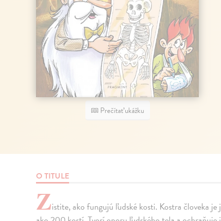
Prečítať ukážku
O TITULE
Z
istite, ako fungujú ľudské kosti. Kostra človeka je
ako 200 kostí. Tvorí oporu ľudského tela a ochraňuje j