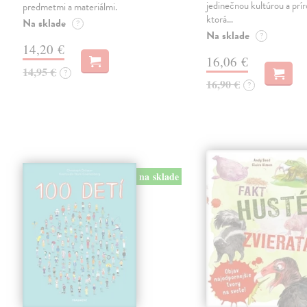
jedinečnou kultúrou a prí
predmetmi a materiálmi.
ktorá…
Na sklade
?
Na sklade
?
14,20 €
16,06 €
14,95 €
?
16,90 €
?
na sklade