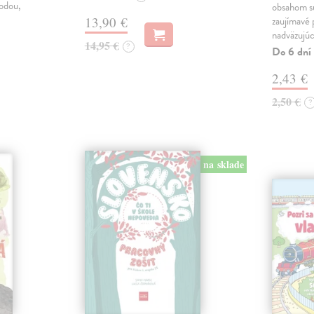
rodou,
obsahom sú
13,90 €
zaujímavé 
nadväzujú
14,95 €
?
Do 6 dní
2,43 €
2,50 €
?
na sklade