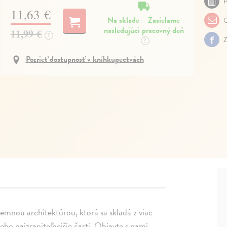
P
11,63 €
Na sklade – Zasielame
O
nasledujúci pracovný deň
11,99 €
?
Z
?
Pozrieť dostupnosť v kníhkupectvách
 jemnou architektúrou, ktorá sa skladá z viac
eho najzraniteľnejšie časti. Objavte s nami