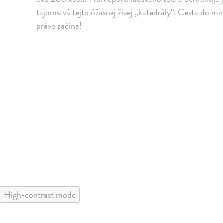
tajomstvá tejto úžasnej živej „katedrály“. Cesta do m
práve začína!
High-contrast mode