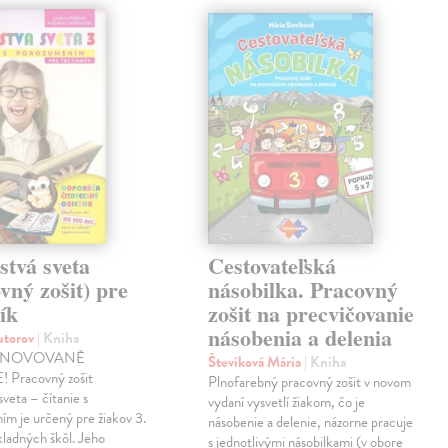
stvá sveta
Cestovateľská
vný zošit) pre
násobilka. Pracovný
ík
zošit na precvičovanie
násobenia a delenia
autorov
| Kniha
INOVOVANÉ
Števíková Mária
| Kniha
 Pracovný zošit
Plnofarebný pracovný zošit v novom
sveta – čítanie s
vydaní vysvetlí žiakom, čo je
m je určený pre žiakov 3.
násobenie a delenie, názorne pracuje
kladných škôl. Jeho
s jednotlivými násobilkami (v obore