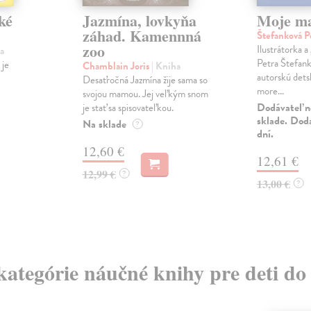
ľké
Jazmína, lovkyňa
Moje ma
záhad. Kamennná
Štefanková P
zoo
Ilustrátorka a
a
Petra Štefank
 je
Chamblain Joris
| Kniha
autorskú det
Desaťročná Jazmína žije sama so
more...
svojou mamou. Jej veľkým snom
Dodávateľ n
je stať sa spisovateľkou.
sklade. Dod
Na sklade
?
dní.
12,60 €
12,61 €
12,99 €
?
13,00 €
?
 kategórie náučné knihy pre deti do