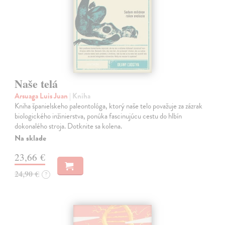
Naše telá
Arsuaga Luis Juan
| Kniha
Kniha španielskeho paleontológa, ktorý naše telo považuje za zázrak
biologického inžinierstva, ponúka fascinujúcu cestu do hlbín
dokonalého stroja. Dotknite sa kolena.
Na sklade
23,66 €
24,90 €
?