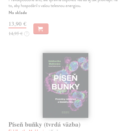
to, aby hospodáril s vašou telesnou energiou.
Na sklade
13,90 €
14,95 €
?
Píseň buňky (tvrdá väzba)