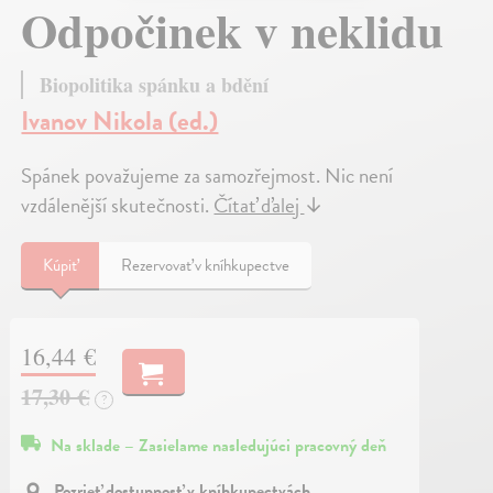
Odpočinek v neklidu
Biopolitika spánku a bdění
Ivanov Nikola (ed.)
Spánek považujeme za samozřejmost. Nic není
vzdálenější skutečnosti.
Čítať ďalej
↓
Kúpiť
Rezervovať v kníhkupectve
16,44 €
17,30 €
?
Na sklade – Zasielame nasledujúci pracovný deň
Pozrieť dostupnosť v kníhkupectvách