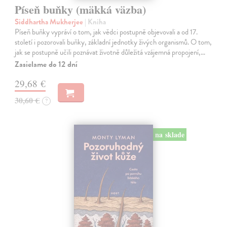
Píseň buňky (mäkká väzba)
Siddhartha Mukherjee
| Kniha
Píseň buňky vypráví o tom, jak vědci postupně objevovali a od 17.
století i pozorovali buňky, základní jednotky živých organismů. O tom,
jak se postupně učili poznávat životně důležitá vzájemná propojení,…
Zasielame do 12 dní
29,68 €
30,60 €
?
na sklade