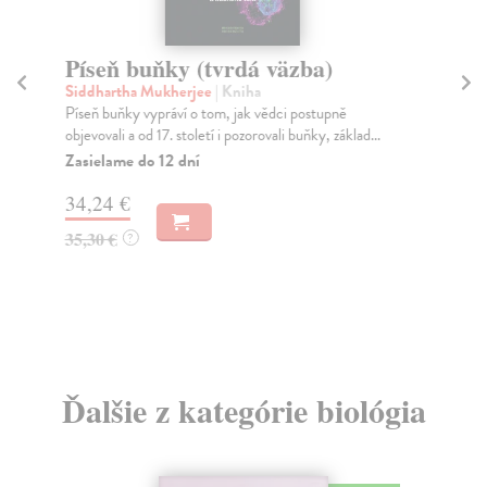
Píseň buňky (tvrdá väzba)
M
Siddhartha Mukherjee
| Kniha
Sa
Píseň buňky vypráví o tom, jak vědci postupně
Mys
objevovali a od 17. století i pozorovali buňky, základ...
zas
Zasielame do 12 dní
Za
34,24 €
31
35,30 €
32
?
Ďalšie z kategórie biológia