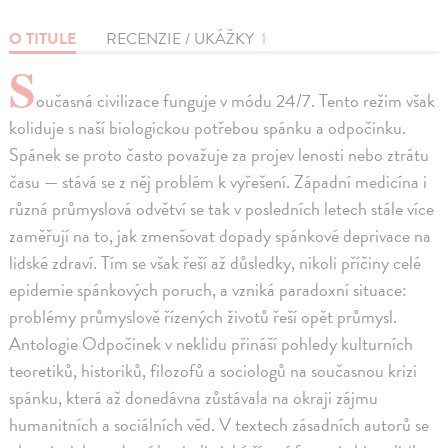
O TITULE
RECENZIE / UKÁŽKY
1
S
oučasná civilizace funguje v módu 24/7. Tento režim však
koliduje s naší biologickou potřebou spánku a odpočinku.
Spánek se proto často považuje za projev lenosti nebo ztrátu
času — stává se z něj problém k vyřešení. Západní medicína i
různá průmyslová odvětví se tak v posledních letech stále více
zaměřují na to, jak zmenšovat dopady spánkové deprivace na
lidské zdraví. Tím se však řeší až důsledky, nikoli příčiny celé
epidemie spánkových poruch, a vzniká paradoxní situace:
problémy průmyslově řízených životů řeší opět průmysl.
Antologie Odpočinek v neklidu přináší pohledy kulturních
teoretiků, historiků, filozofů a sociologů na současnou krizi
spánku, která až donedávna zůstávala na okraji zájmu
humanitních a sociálních věd. V textech zásadních autorů se