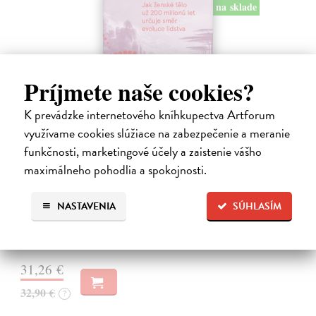
na sklade
Príjmete naše cookies?
K prevádzke internetového kníhkupectva Artforum
využívame cookies slúžiace na zabezpečenie a meranie
funkčnosti, marketingové účely a zaistenie vášho
Eva
maximálneho pohodlia a spokojnosti.
Bohannon Cat
| Kniha
Kniha, která splácí staletý dluh ženám i evoluční biologii. Kniha Eva
NASTAVENIA
SÚHLASÍM
sleduje strhující příběh vývoje ženského těla od prvních savců po
současnost.
Na sklade
31,26 €
32,90 €
?