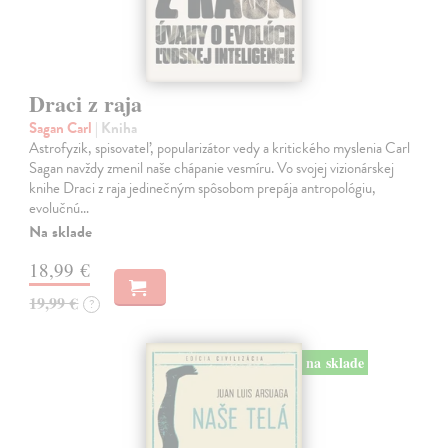
Draci z raja
Sagan Carl
| Kniha
Astrofyzik, spisovateľ, popularizátor vedy a kritického myslenia Carl
Sagan navždy zmenil naše chápanie vesmíru. Vo svojej vizionárskej
knihe Draci z raja jedinečným spôsobom prepája antropológiu,
evolučnú…
Na sklade
18,99 €
19,99 €
?
na sklade