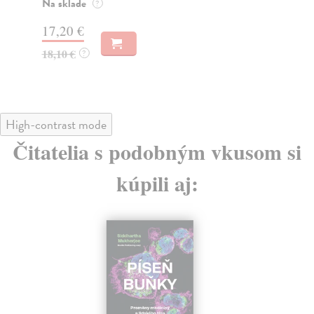
Na sklade
Na
?
17,20 €
31
18,10 €
32
?
High-contrast mode
Čitatelia s podobným vkusom si
kúpili aj: