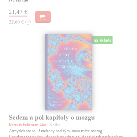
Na sklade
21,47 €
22,60 €
?
na sklade
Sedem a pol kapitoly o mozgu
Barrett Feldman Lisa
| Kniha
Zamysleli ste sa už niekedy nad tým, načo máte mozog?
Pravdepodobne áno, ale správna odpoveď vás asi aj tak prekvapí: na