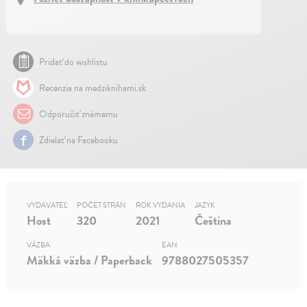
Pridať do wishlistu
Recenzia na medziknihami.sk
Odporučiť známemu
Zdielať na Facebooku
VYDAVATEĽ
POČET STRÁN
ROK VYDANIA
JAZYK
Host
320
2021
Čeština
VÄZBA
EAN
Mäkká väzba / Paperback
9788027505357