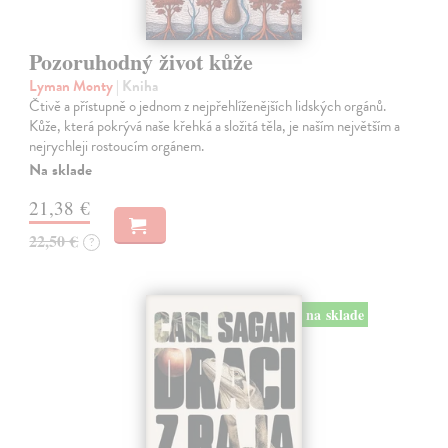
Pozoruhodný život kůže
Lyman Monty
| Kniha
Čtivě a přístupně o jednom z nejpřehlíženějších lidských orgánů.
Kůže, která pokrývá naše křehká a složitá těla, je naším největším a
nejrychleji rostoucím orgánem.
Na sklade
21,38 €
22,50 €
?
na sklade