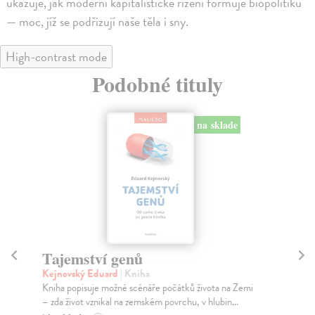
ukazuje, jak moderní kapitalistické řízení formuje biopolitiku
— moc, jíž se podřizují naše těla i sny.
High-contrast mode
Podobné tituly
na sklade
Tajemství genů
E
Kejnovský Eduard
| Kniha
Bo
Kniha popisuje možné scénáře počátků života na Zemi
Kni
– zda život vznikal na zemském povrchu, v hlubin...
bio