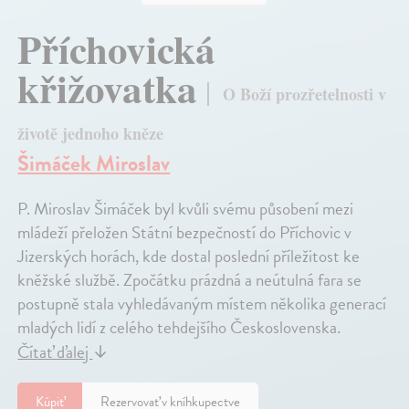
Příchovická
křižovatka
O Boží prozřetelnosti v
životě jednoho kněze
Šimáček Miroslav
P. Miroslav Šimáček byl kvůli svému působení mezi
mládeží přeložen Státní bezpečností do Příchovic v
Jizerských horách, kde dostal poslední příležitost ke
kněžské službě. Zpočátku prázdná a neútulná fara se
postupně stala vyhledávaným místem několika generací
mladých lidí z celého tehdejšího Československa.
Čítať ďalej
↓
Kúpiť
Rezervovať v kníhkupectve