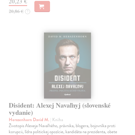
20,23 €
20,86 €
?
Disident: Alexej Navaľnyj (slovenské
vydanie)
Herszenhorn David M.
| Kniha
Životopis Alexeja Navaľného, právnika, blogera, bojovníka proti
korupcii, lídra politickej opozície, kandidáta na prezidenta, obete