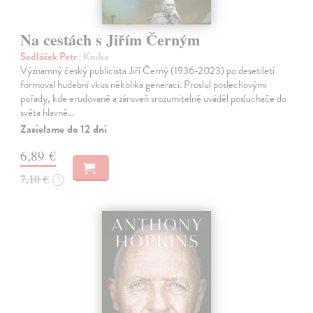
Na cestách s Jiřím Černým
Sedláček Petr
| Kniha
Významný český publicista Jiří Černý (1936-2023) po desetiletí
formoval hudební vkus několika generací. Proslul poslechovými
pořady, kde erudovaně a zároveň srozumitelně uváděl posluchače do
světa hlavně…
Zasielame do 12 dní
6,89 €
7,10 €
?