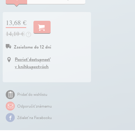
13,68 €
14,10 €
?
Zasielame do 12 dní
Pozrieť dostupnosť
v kníhkupectvách
Pridať do wishlistu
Odporučiť známemu
Zdielať na Facebooku