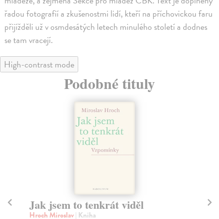
mládeže, a zejména Sekce pro mládež ČBK. Text je doplněný
řadou fotografií a zkušenostmi lidí, kteří na příchovickou faru
přijížděli už v osmdesátých letech minulého století a dodnes
se tam vracejí.
High-contrast mode
Podobné tituly
Jak jsem to tenkrát viděl
Sn
zá
Hroch Miroslav
| Kniha