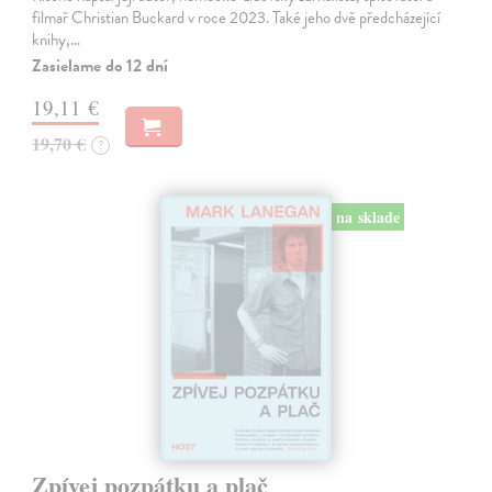
filmař Christian Buckard v roce 2023. Také jeho dvě předcházející
knihy,…
Zasielame do 12 dní
19,11 €
19,70 €
?
na sklade
Zpívej pozpátku a plač