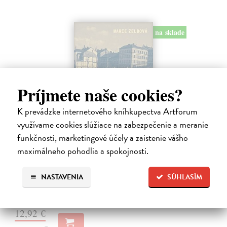
na sklade
Príjmete naše cookies?
K prevádzke internetového kníhkupectva Artforum
využívame cookies slúžiace na zabezpečenie a meranie
funkčnosti, marketingové účely a zaistenie vášho
Táňa / Praha 3 / Žižkov
maximálneho pohodlia a spokojnosti.
Zelbová Marie
| Kniha
Nikdy jsme nebyli úplně standardní žižkovská rodina. Vítejte v
NASTAVENIA
SÚHLASÍM
mámině bytě 4. kategorie, který byl všem otevřen dokořán.
Na sklade
?
12,92 €