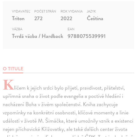
VYDAVATEĽ
POČET STRÁN
ROK VYDANIA
JAZYK
Triton
272
2022
Čeština
VÄZBA
EAN
Tvrdá väzba / Hardback
9788075539991
O TITULE
K
líčem k jejich srdci bylo přijetí, pravdivost, přátelství,
upřímná snaha o život podle evangelia a poctivé hledání i
nacházení Boha v živém společenství. Kniha zachycuje
vzpomínky na konkrétní osobnosti, klíčové momenty a linie
událostí v životě M. Šimáčka, které umožnily vznik a existenci
nejen příchovické Křižovatky, ale také dalších center života