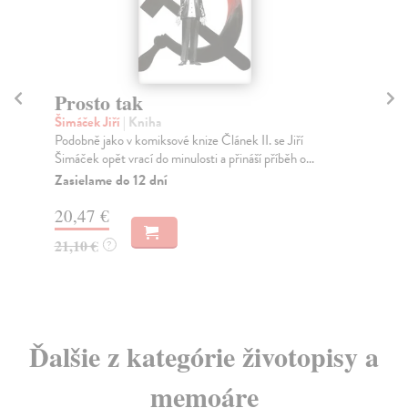
Prosto tak
V
e
Šimáček Jiří
| Kniha
Podobně jako v komiksové knize Článek II. se Jiří
Am
Šimáček opět vrací do minulosti a přináší příběh o...
Vel
tří
Zasielame do 12 dní
Za
20,47 €
25
21,10 €
?
25
Ďalšie z kategórie životopisy a
memoáre