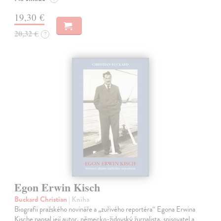
19,30 €
20,32 €
?
Egon Erwin Kisch
Buckard Christian
| Kniha
Biografii pražského novináře a „zuřivého reportéra“ Egona Erwina
Kische napsal její autor, německo-židovský žurnalista, spisovatel a