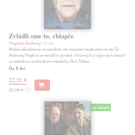
Zvládli sme to, chlapče
Hopkins Anthony
| Kniha
Možno zabudneme na minulosť, ale minulosť nezabudne na nás Sir
Anthony Hopkins sa narodil a vyrastal v krízových a vojnových časoch
vo waleskom oceliarskom mestečku Port Talbot.
Do 5 dní
22,21 €
22,90 €
?
na sklade