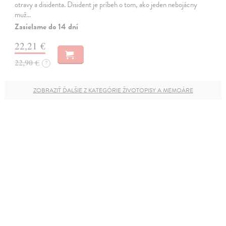
otravy a disidenta. Disident je príbeh o tom, ako jeden nebojácny
muž…
Zasielame do 14 dní
22,21 €
22,90 €
?
ZOBRAZIŤ ĎALŠIE Z KATEGÓRIE ŽIVOTOPISY A MEMOÁRE