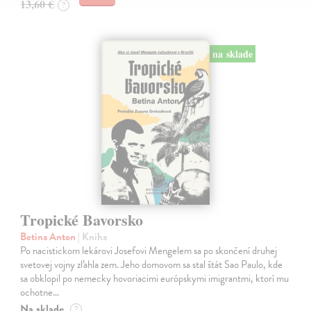
13,60 €
?
na sklade
Tropické Bavorsko
Betina Anton
| Kniha
Po nacistickom lekárovi Josefovi Mengelem sa po skončení druhej
svetovej vojny zľahla zem. Jeho domovom sa stal štát Sao Paulo, kde
sa obklopil po nemecky hovoriacimi európskymi imigrantmi, ktorí mu
ochotne…
Na sklade
?