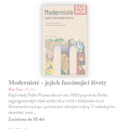
Modernisté - jejich fascinující životy
Roe Sue
| Kniha
Když mladý Pablo Picasso dorazil roku 1900 poprvé do Paříže,
nejprogresivnější mladí umělci žili a tvořili v bohémské čtvrti
Montmartre na kopci pod starými větrnými mlýny. V následujícím
desetiletí, mezi…
Zasielame do 10 dní