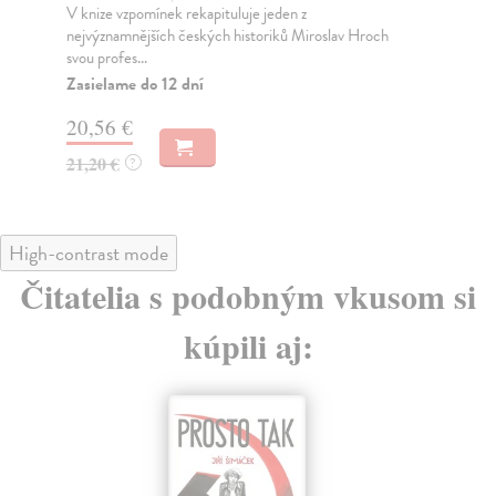
V knize vzpomínek rekapituluje jeden z
Bo
nejvýznamnějších českých historiků Miroslav Hroch
Dal
svou profes...
obs
Zasielame do 12 dní
Za
20,56 €
15
21,20 €
?
16
High-contrast mode
Čitatelia s podobným vkusom si
kúpili aj: