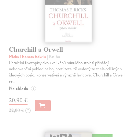
Churchill a Orwell
Ricks Thomas Edwin
| Kniha
Paralelní životopisy dvou velikánů minulého století přinášejí
nekonvenční pohled na boj proti totalitě vedený ze zcela odlišných
ideových pozic, konzervativní a výrazně levicové. Churchill a Orwell
se…
Na sklade
?
20,90 €
22,00 €
?