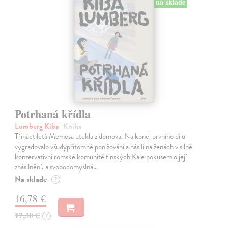
na sklade
Potrhaná křídla
Lumberg Kiba
| Kniha
Třináctiletá Memesa utekla z domova. Na konci prvního dílu
vygradovalo všudypřítomné ponižování a násilí na ženách v silně
konzervativní romské komunitě finských Kale pokusem o její
znásilnění, a svobodomyslná…
Na sklade
?
16,78 €
17,30 €
?