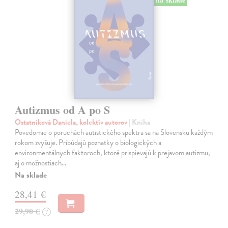
Autizmus od A po S
Ostatníková Daniela, kolektív autorov
| Kniha
Povedomie o poruchách autistického spektra sa na Slovensku každým
rokom zvyšuje. Pribúdajú poznatky o biologických a
environmentálnych faktoroch, ktoré prispievajú k prejavom autizmu,
aj o možnostiach…
Na sklade
28,41 €
29,90 €
?