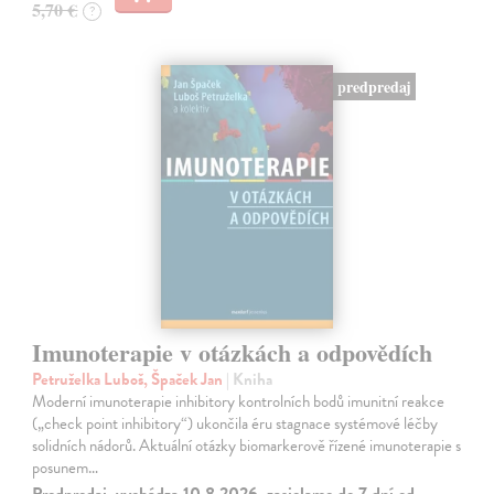
5,70 €
?
predpredaj
Imunoterapie v otázkách a odpovědích
Petruželka Luboš, Špaček Jan
| Kniha
Moderní imunoterapie inhibitory kontrolních bodů imunitní reakce
(„check point inhibitory“) ukončila éru stagnace systémové léčby
solidních nádorů. Aktuální otázky biomarkerově řízené imunoterapie s
posunem…