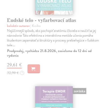
Ľudské telo - vyfarbovací atlas
kolektív autorov
| Kniha
Najúčinnejší spôsob, ako pochopiť anatómiu človeka a naučiť sa jej
názvoslovie Táto efektívna a interaktívna metóda učenia pomáha
študentom zapamätať si štruktúry a procesy prebiehajúce v ľudskom
tele.…
Predpredaj, vychádza 21.8.2026, zasielame do 12 dní od
vydania
29,61 €
32,90 €
?
novinka