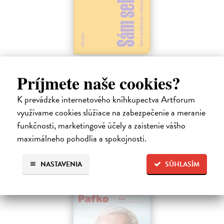
Sám sebou
Príjmete naše cookies?
Seth Anil
| Kniha
Být sám sebou není tak jednoduché, jak se zdá. V mozku každého z
nás pracují společně miliardy neuronů a vytvářejí naše vědomé
K prevádzke internetového kníhkupectva Artforum
zkušenosti.
využívame cookies slúžiace na zabezpečenie a meranie
Na sklade
funkčnosti, marketingové účely a zaistenie vášho
maximálneho pohodlia a spokojnosti.
21,47 €
22,60 €
?
NASTAVENIA
SÚHLASÍM