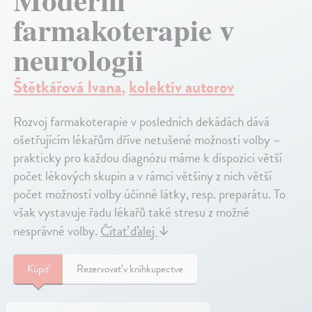
farmakoterapie v
neurologii
Štětkářová Ivana
,
kolektív autorov
Rozvoj farmakoterapie v posledních dekádách dává
ošetřujícím lékařům dříve netušené možnosti volby –
prakticky pro každou diagnózu máme k dispozici větší
počet lékových skupin a v rámci většiny z nich větší
počet možností volby účinné látky, resp. preparátu. To
však vystavuje řadu lékařů také stresu z možné
nesprávné volby.
Čítať ďalej
↓
Kúpiť
Rezervovať v kníhkupectve