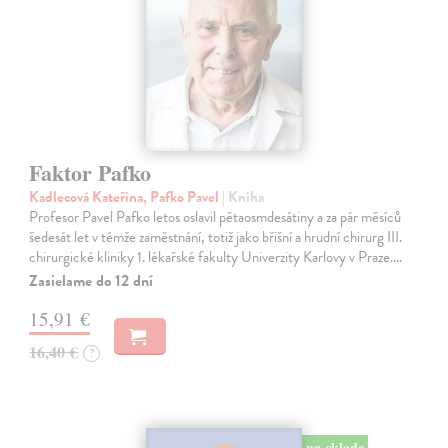
Faktor Pafko
Kadlecová Kateřina, Pafko Pavel
| Kniha
Profesor Pavel Pafko letos oslavil pětaosmdesátiny a za pár měsíců
šedesát let v témže zaměstnání, totiž jako břišní a hrudní chirurg III.
chirurgické kliniky 1. lékařské fakulty Univerzity Karlovy v Praze.…
Zasielame do 12 dní
15,91 €
16,40 €
?
na sklade