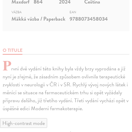
Maxdorf
864
2024
Čeština
VÄZBA
EAN
Mäkká väzba / Paperback
9788073458034
O TITULE
P
rvní dvě vydání této knihy byla vždy brzy vyprodána a již
nyní je zřejmé, že zásadním způsobem ovlivnila terapeutické
zvyklosti v neurologii v ČR i v SR. Rychlý vývoj nových látek i
měnící se situace na farmaceutickém trhu si opět vyžádaly
přípravu dalšího, již třetího vydání. Třetí vydání vychází opět v
úspěšné edici Moderní farmakoterapie.
High-contrast mode