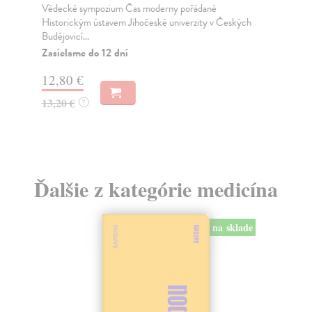
Vědecké sympozium Čas moderny pořádané
Dru
Historickým ústavem Jihočeské univerzity v Českých
kla
Budějovicí...
Za
Zasielame do 12 dní
68
12,80 €
70
13,20 €
?
Ďalšie z kategórie medicína
na sklade