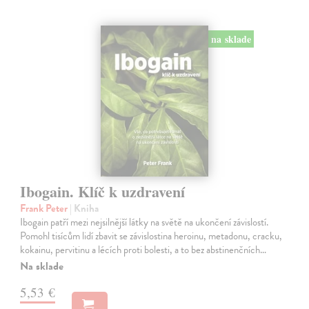
na sklade
Ibogain. Klíč k uzdravení
Frank Peter
| Kniha
Ibogain patří mezi nejsilnější látky na světě na ukončení závislostí.
Pomohl tisícům lidí zbavit se závislostina heroinu, metadonu, cracku,
kokainu, pervitinu a lécích proti bolesti, a to bez abstinenčních…
Na sklade
5,53 €