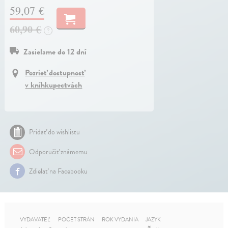
59,07 €
60,90 €
?
Zasielame do 12 dní
Pozrieť dostupnosť
v kníhkupectvách
Pridať do wishlistu
Odporučiť známemu
Zdielať na Facebooku
VYDAVATEĽ
POČET STRÁN
ROK VYDANIA
JAZYK