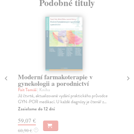
Podobné tituly
Moderní farmakoterapie v
M
gynekologii a porodnictví
v
Fait Tomáš
| Kniha
Ma
Již čtvrté, aktualizované vydání praktického průvodce
Pát
GYN-POR medikací. U každé diagnózy je čtenář z...
jmé
Zasielame do 12 dní
Za
59,07 €
54
60,90 €
55
?