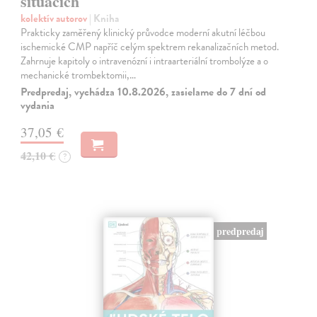
situacích
kolektív autorov
| Kniha
Prakticky zaměřený klinický průvodce moderní akutní léčbou
ischemické CMP napříč celým spektrem rekanalizačních metod.
Zahrnuje kapitoly o intravenózní i intraarteriální trombolýze a o
mechanické trombektomii,…
Predpredaj, vychádza 10.8.2026, zasielame do 7 dní od
vydania
37,05 €
42,10 €
?
predpredaj