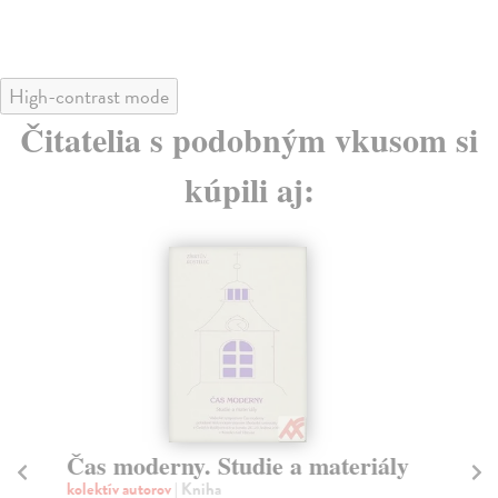
High-contrast mode
Čitatelia s podobným vkusom si
kúpili aj:
Čas moderny. Studie a materiály
Sp
kolektív autorov
| Kniha
Ště