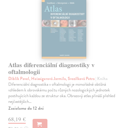
Atlas diferenciální diagnostiky v
oftalmologii
Diblík Pavel, Heissigerová Jarmila, Svozílková Petra
| Kniha
Diferenciální diagnostika v oftalmologii je mimořádně obtížná
vzhledem k obrovskému počtu různých nozologických jednotek
postihujících každou ze struktur oka. Obrazový atlas přináší přehled
nejčastějších…
Zasielame do 12 dní
68,19 €