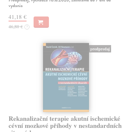
Predpredaj, vychádza 10.8.2026, zasielame do 7 dní od
vydania
41,18 €
46,80 €
?
predpredaj
Rekanalizační terapie akutní ischemické
cévní mozkové příhody v nestandardních