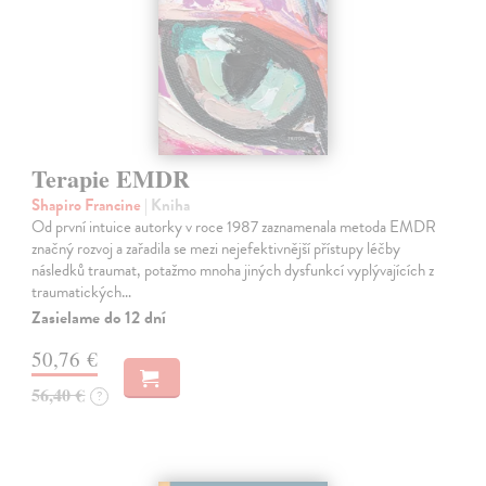
Terapie EMDR
Shapiro Francine
| Kniha
Od první intuice autorky v roce 1987 zaznamenala metoda EMDR
značný rozvoj a zařadila se mezi nejefektivnější přístupy léčby
následků traumat, potažmo mnoha jiných dysfunkcí vyplývajících z
traumatických…
Zasielame do 12 dní
50,76 €
56,40 €
?