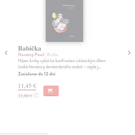
Babička
Ad
př
Novotný Pavel
| Kniha
Název knihy vybízí ke konfrontaci s klasickým dílem
Kša
české literatury devatenáctého století – nejde j...
Nat
nej
Zasielame do 12 dní
Za
11,45 €
8,
11,80 €
?
8,