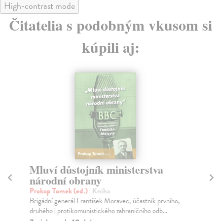
High-contrast mode
Čitatelia s podobným vkusom si
kúpili aj:
Mluví důstojník ministerstva
Sl
národní obrany
Kos
Kni
Prokop Tomek (ed.)
| Kniha
svo
Brigádní generál František Moravec, účastník prvního,
druhého i protikomunistického zahraničního odb...
Na