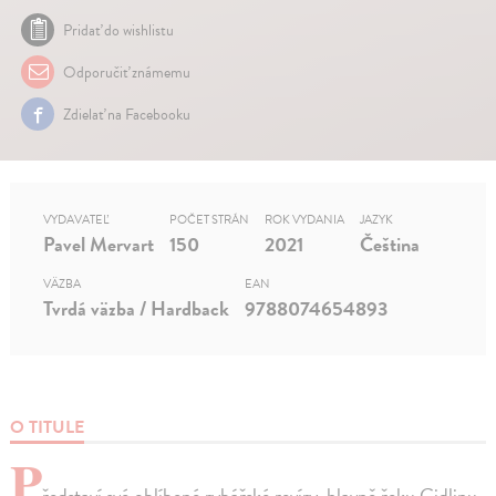
Pridať do wishlistu
Odporučiť známemu
Zdielať na Facebooku
VYDAVATEĽ
POČET STRÁN
ROK VYDANIA
JAZYK
Pavel Mervart
150
2021
Čeština
VÄZBA
EAN
Tvrdá väzba / Hardback
9788074654893
O TITULE
P
ředstaví své oblíbené rybářské revíry, hlavně řeku Cidlinu