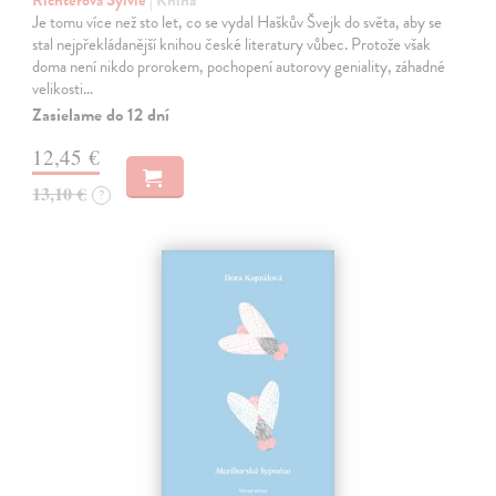
Richterová Sylvie
| Kniha
Je tomu více než sto let, co se vydal Haškův Švejk do světa, aby se
stal nejpřekládanější knihou české literatury vůbec. Protože však
doma není nikdo prorokem, pochopení autorovy geniality, záhadné
velikosti…
Zasielame do 12 dní
12,45 €
13,10 €
?