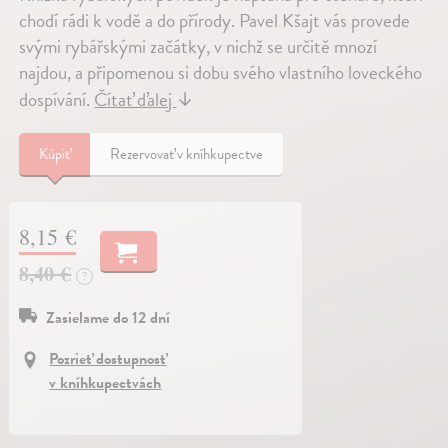
chodí rádi k vodě a do přírody. Pavel Kšajt vás provede
svými rybářskými začátky, v nichž se určitě mnozí
najdou, a připomenou si dobu svého vlastního loveckého
dospívání.
Čítať ďalej
↓
Kúpiť
Rezervovať v kníhkupectve
8,15 €
8,40 €
?
Zasielame do 12 dní
Pozrieť dostupnosť
v kníhkupectvách