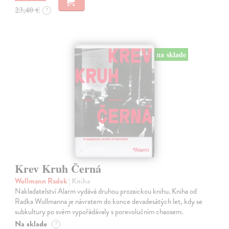
23,40 €
?
na sklade
Krev Kruh Černá
Wollmann Radek
| Kniha
Nakladatelství Alarm vydává druhou prozaickou knihu. Kniha od
Radka Wollmanna je návratem do konce devadesátých let, kdy se
subkultury po svém vypořádávaly s porevolučním chaosem.
Na sklade
?