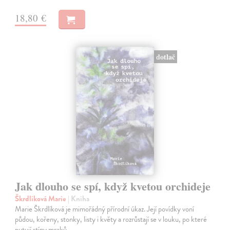
18,80 €
dotlač
Jak dlouho se spí, když kvetou orchideje
Škrdlíková Marie
| Kniha
Marie Škrdlíková je mimořádný přírodní úkaz. Její povídky voní
půdou, kořeny, stonky, listy i květy a rozrůstají se v louku, po které
putují stíny mraků.