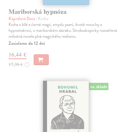
Mariborská hypnóza
Kaprálová Dora
| Kniha
Kniha o bílé a černé magii, smyslu psaní, životě mouchy a
hypnotizérovi, o mariborském zázraku. Stroboskopicky rozostřená
milostná novela plná magického realismu.
Zasielame do 12 dní
16,44 €
17,30 €
?
na sklade