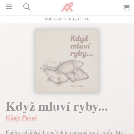
KNIHY
-
BELETRIA
-
ČESKÁ
Když mluví ryby...
Kšajt Pavel
Knížka rybářských povídek je napsaná pro čtenáře, kteří