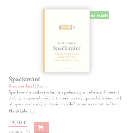
na sklade
Špačkování
Kroutvor Josef
| Kniha
Špačkování je souborem bezmála padesáti glos, reflexí, mikroesejí i
drobných vzpomínkových črt, které vznikaly v posledních letech – k
různým společenským i literárním příležitostem a z radosti ze čtení…
Na sklade
?
13,30 €
14,00 €
?