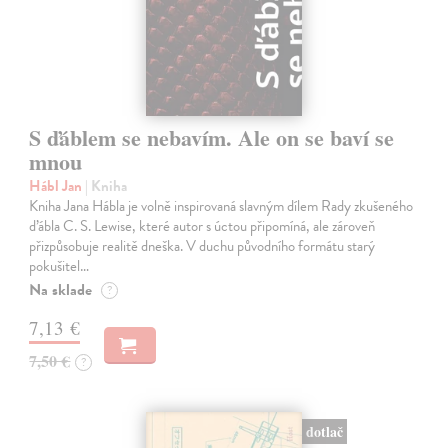
S ďáblem se nebavím. Ale on se baví se
mnou
Hábl Jan
| Kniha
Kniha Jana Hábla je volně inspirovaná slavným dílem Rady zkušeného
ďábla C. S. Lewise, které autor s úctou připomíná, ale zároveň
přizpůsobuje realitě dneška. V duchu původního formátu starý
pokušitel…
Na sklade
?
7,13 €
7,50 €
?
dotlač