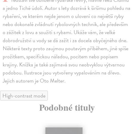
a jedno Tiché údolí. Autor s lety dozrává k širšímu pohledu na
rybaření, ve kterém nejde jenom o ulovení co největší ryby
nebo dokonalé zvládnutí rybolovných technik, ale především
o zážitek z lovu a soužití s rybami. Ukáže vám, že velké
dobrodružství u vody se dá zažít i za docela obyčejného dne.
Některé texty proto zaujmou poutavým příběhem, jiné spíše
prožitkem, specifickou náladou, pocitem nebo popisem
krajiny. Knížka je také zajímavá svou neobvyklou výtvarnou
podobou. Ilustrace jsou vytvořeny vypalováním na dřevo.
Jejich autorem je Oto Melter.
High-contrast mode
Podobné tituly