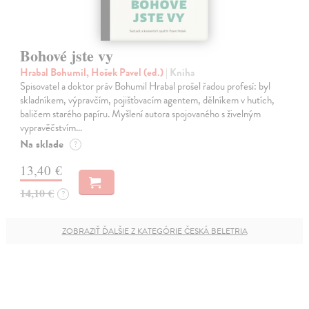
Bohové jste vy
Hrabal Bohumil, Hošek Pavel (ed.)
| Kniha
Spisovatel a doktor práv Bohumil Hrabal prošel řadou profesí: byl
skladníkem, výpravčím, pojišťovacím agentem, dělníkem v hutích,
baličem starého papíru. Myšlení autora spojovaného s živelným
vypravěčstvím…
Na sklade
?
13,40 €
14,10 €
?
ZOBRAZIŤ ĎALŠIE Z KATEGÓRIE ČESKÁ BELETRIA