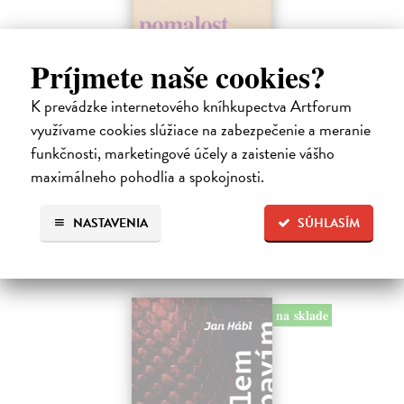
Pomalost
Príjmete naše cookies?
Kundera Milan
| Kniha
K prevádzke internetového kníhkupectva Artforum
Pomalost, chronologicky první ze čtyř románů Milana Kundery
napsaných francouzsky, vychází v českém překladu Anny
využívame cookies slúžiace na zabezpečenie a meranie
Kareninové. Vydávání Kunderových románů v českém jazyce se
funkčnosti, marketingové účely a zaistenie vášho
uzavírá.
maximálneho pohodlia a spokojnosti.
Na sklade
?
14,73 €
NASTAVENIA
SÚHLASÍM
15,50 €
?
na sklade