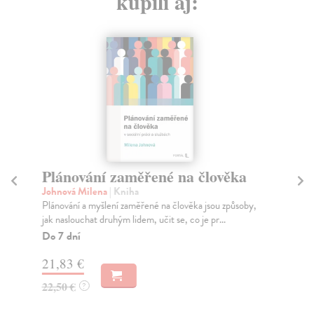
kúpili aj:
Plánování zaměřené na člověka
T
Dv
Johnová Milena
| Kniha
ab
Plánování a myšlení zaměřené na člověka jsou způsoby,
jak naslouchat druhým lidem, učit se, co je pr...
No
Do 7 dní
Tře
zku
21,83 €
Za
22,50 €
?
6,