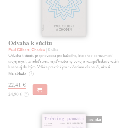
Odvaha k súcitu
Paul Gilbert, Choden
| Kniha
Odvaha k súcitu je sprievodca pre každého, kto chce porozumieť
svojej mysli, zvládať stres, nájsť vnútorný pokoj a rozvíjať láskavý vzťah
k sebe aj druhým. Vďaka praktickým cvičeniam vás naučí, ako si…
Na sklade
?
22,41 €
24,90 €
?
novinka