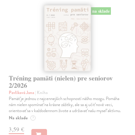
na sklade
Tréning pamäti (nielen) pre seniorov
2/2026
Pavlíková Jana
| Kniha
Pamäť je jednou z najcennejších schopností nášho mozgu. Pomáha
nám nielen spomínať na krásne zážitky, ale sa aj učiť nové veci,
orientovať sa v každodennom živote a udržiavať našu myseľ aktívnu.
Na sklade
?
3,59 €