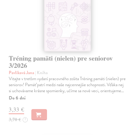
Tréning pamäti (nielen) pre seniorov
3/2026
Pavlíková Jana
| Kniha
Vitajte v treťom vydaní pracovného zošita Tréning pamäti (nielen) pre
seniorov! Pamäť patrí medzi naše najcennejšie schopnosti. Vďaka nej
si uchovávame krásne spomienky, učíme sa nové veci, orientujeme…
Do 6 dní
3,33 €
3,70 €
?