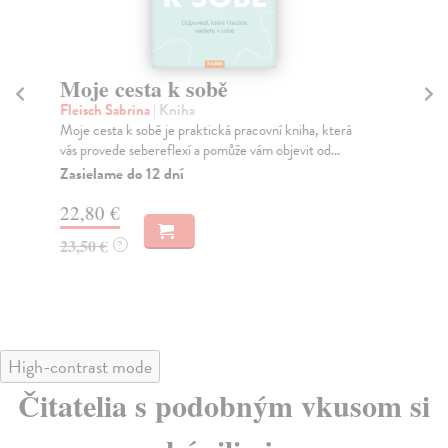
Moje cesta k sobě
S
Fleisch Sabrina
| Kniha
Ju
Moje cesta k sobě je praktická pracovní kniha, která
Kni
vás provede sebereflexí a pomůže vám objevit od...
spi
Zasielame do 12 dní
Na
22,80 €
30
23,50 €
32
?
High-contrast mode
Čitatelia s podobným vkusom si