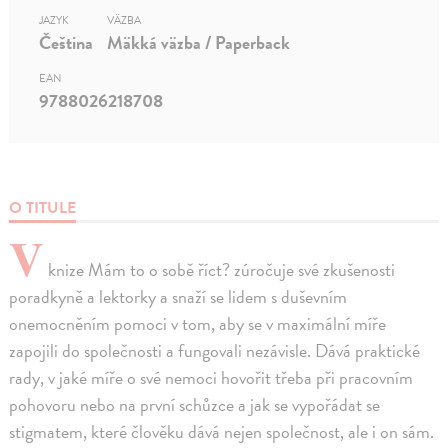
JAZYK
VÄZBA
Čeština
Mäkká väzba / Paperback
EAN
9788026218708
O TITULE
V
knize Mám to o sobě říct? zúročuje své zkušenosti
poradkyně a lektorky a snaží se lidem s duševním
onemocněním pomoci v tom, aby se v maximální míře
zapojili do společnosti a fungovali nezávisle. Dává praktické
rady, v jaké míře o své nemoci hovořit třeba při pracovním
pohovoru nebo na první schůzce a jak se vypořádat se
stigmatem, které člověku dává nejen společnost, ale i on sám.