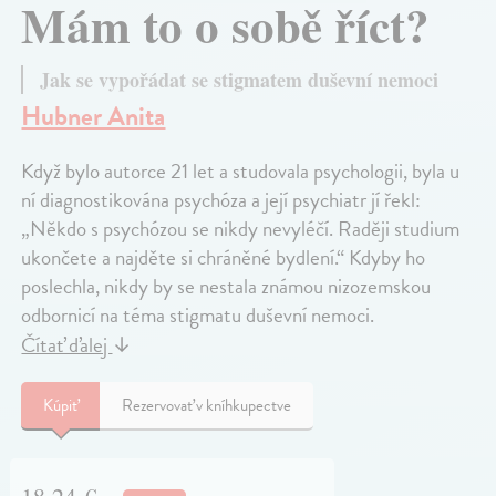
Mám to o sobě říct?
Jak se vypořádat se stigmatem duševní nemoci
Hubner Anita
Když bylo autorce 21 let a studovala psychologii, byla u
ní diagnostikována psychóza a její psychiatr jí řekl:
„Někdo s psychózou se nikdy nevyléčí. Raději studium
ukončete a najděte si chráněné bydlení.“ Kdyby ho
poslechla, nikdy by se nestala známou nizozemskou
odbornicí na téma stigmatu duševní nemoci.
Čítať ďalej
↓
Kúpiť
Rezervovať v kníhkupectve