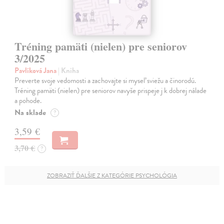
Tréning pamäti (nielen) pre seniorov
3/2025
Pavlíková Jana
| Kniha
Preverte svoje vedomosti a zachovajte si myseľ sviežu a činorodú.
Tréning pamäti (nielen) pre seniorov navyše prispeje j k dobrej nálade
a pohode.
Na sklade
?
3,59 €
3,70 €
?
ZOBRAZIŤ ĎALŠIE Z KATEGÓRIE PSYCHOLÓGIA