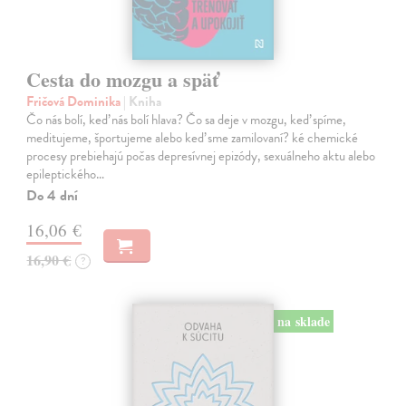
Cesta do mozgu a späť
Fričová Dominika
| Kniha
Čo nás bolí, keď nás bolí hlava? Čo sa deje v mozgu, keď spíme,
meditujeme, športujeme alebo keď sme zamilovaní? ké chemické
procesy prebiehajú počas depresívnej epizódy, sexuálneho aktu alebo
epileptického…
Do 4 dní
16,06 €
16,90 €
?
na sklade