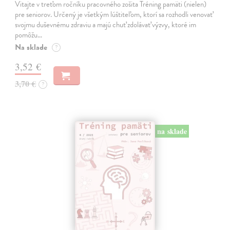
Vitajte v treťom ročníku pracovného zošita Tréning pamäti (nielen)
pre seniorov. Určený je všetkým lúštiteľom, ktorí sa rozhodli venovať
svojmu duševnému zdraviu a majú chuť zdolávať výzvy, ktoré im
pomôžu…
Na sklade
?
3,52 €
3,70 €
?
na sklade