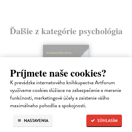
7,
Ďalšie z kategórie psychológia
Príjmete naše cookies?
K prevádzke internetového kníhkupectva Artforum
využívame cookies slúžiace na zabezpečenie a meranie
funkčnosti, marketingové účely a zaistenie vášho
maximálneho pohodlia a spokojnosti.
Trpkejšia ako smrť je žena
NASTAVENIA
SÚHLASÍM
Marneros Andreas
| Kniha