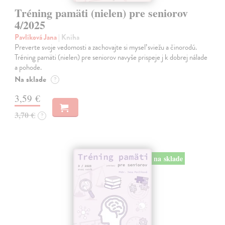
Tréning pamäti (nielen) pre seniorov
4/2025
Pavlíková Jana
| Kniha
Preverte svoje vedomosti a zachovajte si myseľ sviežu a činorodú.
Tréning pamäti (nielen) pre seniorov navyše prispeje j k dobrej nálade
a pohode.
Na sklade
?
3,59 €
3,70 €
?
na sklade