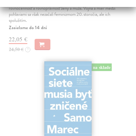
JE TO MOŽNO NAJVÄČŠIA REVOLÚCIA NAŠICH DNÍ:
rovnocennosť a rovnoprávnosť ženy a muža. Vojna a mier medzi
pohlaviami sa však nezačali feminizmom 20. storočia, ale ich
spolužitím.
Zasielame do 14 dní
22,05 €
24,50 €
?
na sklade