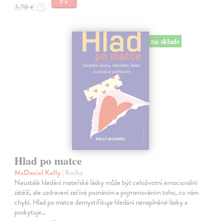
3,70 €
?
na sklade
Hlad po matce
McDaniel Kelly
| Kniha
Neustálé hledání mateřské lásky může být celoživotní emocionální
zátěží, ale uzdravení začíná poznáním a pojmenováním toho, co nám
chybí. Hlad po matce demystifikuje hledání nenaplněné lásky a
poskytuje…