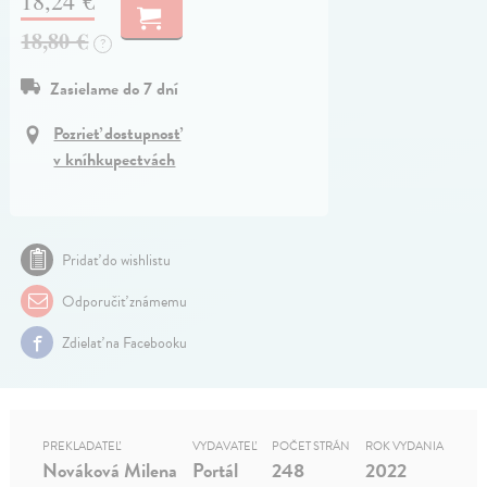
18,24 €
18,80 €
?
Zasielame do 7 dní
Pozrieť dostupnosť
v kníhkupectvách
Pridať do wishlistu
Odporučiť známemu
Zdielať na Facebooku
PREKLADATEĽ
VYDAVATEĽ
POČET STRÁN
ROK VYDANIA
Nováková Milena
Portál
248
2022