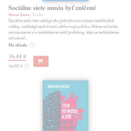
Sociálne siete musia byť zničené
Marec Samo
| Kniha
Sociálne siete nám ubližujú ako jednotlivcom a kazia medziľudské
vzťahy, rozkladajú spoločnosť a deformujú politiku. Máme sa horšie,
nerozumieme si a nedokážeme riešiť problémy, lebo sa nedokážeme
dohodnúť…
Na sklade
?
16,44 €
16,95 €
?