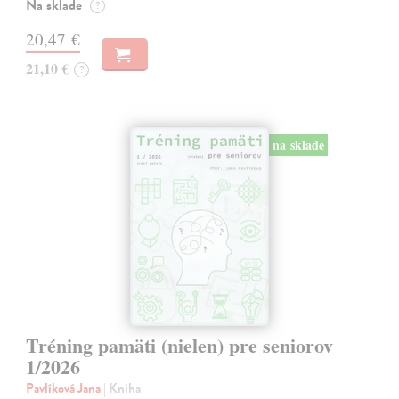
Na sklade
?
20,47 €
21,10 €
?
na sklade
Tréning pamäti (nielen) pre seniorov
1/2026
Pavlíková Jana
| Kniha