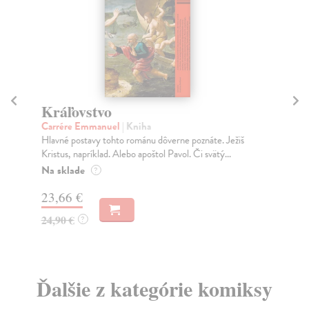
Kráľovstvo
P
Carrére Emmanuel
| Kniha
Le
Hlavné postavy tohto románu dôverne poznáte. Ježiš
Div
Kristus, napríklad. Alebo apoštol Pavol. Či svätý...
Fra
Na sklade
Za
?
23,66 €
13
24,90 €
13
?
Ďalšie z kategórie komiksy