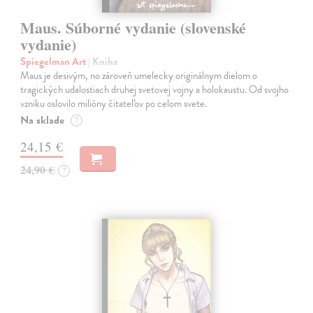
Maus. Súborné vydanie (slovenské
vydanie)
Spiegelman Art
| Kniha
Maus je desivým, no zároveň umelecky originálnym dielom o
tragických udalostiach druhej svetovej vojny a holokaustu. Od svojho
vzniku oslovilo milióny čitateľov po celom svete.
Na sklade
?
24,15 €
24,90 €
?