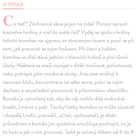
O TITULE
C
o teď? Záchranná akce je jen na tobě! Pomoz opravit
kouzelné hodiny a vrať do světa řád! Vydej se spolu s hrdiny
tohoto komiksu na výpravu za ztraceným časem a pouč se při
tom, jak pracovat se svým hněvem. Při čtení a luštění
komiksu se dítě stává jedním z hlavních hrdinů a plní různé
úkoly. Některé se snaží rozvíjet v dítěti tvořivost, pohotovost,
nebo potrápit jeho mozkové závity. Jiné zase směřují k
navození klidu, koncentrace na sebe sama, práci se svým
dechem a soustředění pozornosti k přítomnému okamžiku.
Komiks je vytvořený tak, aby do něj mohlo dítě svobodně
kreslit, čmárat a psát. Tvorby/četby komiksu se může účastnit
i dospělý (rodič, prarodič, učitel, vychovatel), je dítěti
průvodcem a komiks jim společně umožňuje pochopit, co je
to hněv a jak s ním pracovat. Sešit je určený dětem od 6 do 9