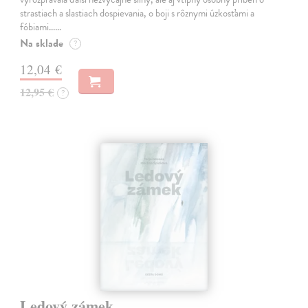
strastiach a slastiach dospievania, o boji s rôznymi úzkosťami a
fóbiami...…
Na sklade
?
12,04 €
12,95 €
?
Ledový zámek