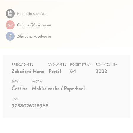
Pridať do wishlistu
Odporučiť známemu
Zdielať na Facebooku
PREKLADATEĽ
VYDAVATEĽ
POČET STRÁN
ROK VYDANIA
Zobačová Hana
Portál
64
2022
JAZYK
VÄZBA
Čeština
Mäkká väzba / Paperback
EAN
9788026218968