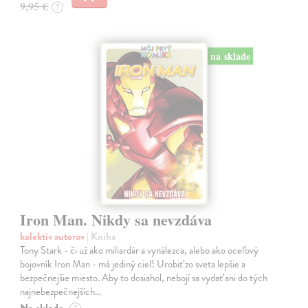
9,95 €
?
na sklade
Iron Man. Nikdy sa nevzdáva
kolektív autorov
| Kniha
Tony Stark - či už ako miliardár a vynálezca, alebo ako oceľový
bojovník Iron Man - má jediný cieľ: Urobiť zo sveta lepšie a
bezpečnejšie miesto. Aby to dosiahol, nebojí sa vydať ani do tých
najnebezpečnejších…