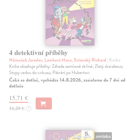
4 detektivní příběhy
Němeček Jaroslav, Lamková Hana, Svitavský Richard
| Kniha
Kniha obsahuje příběhy: Záhada zamčené skříně; Zlatý skarabeus;
Stopy vedou do cirkusu; Pátrání po Hubertovi
Čaká sa dotlač, vychádza 14.8.2026, zasielame do 7 dní od
dotlače
15,71 €
16,20 €
?
novinka