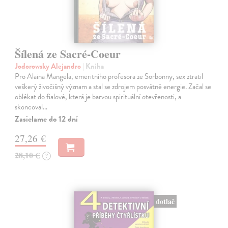
Šílená ze Sacré-Coeur
Jodorowsky Alejandro
| Kniha
Pro Alaina Mangela, emeritního profesora ze Sorbonny, sex ztratil
veškerý živočišný význam a stal se zdrojem posvátné energie. Začal se
oblékat do fialové, která je barvou spirituální otevřenosti, a
skoncoval…
Zasielame do 12 dní
27,26 €
28,10 €
?
dotlač