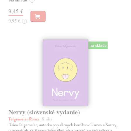
Na sklade
?
9,45 €
9,95 €
?
na sklade
Nervy (slovenské vydanie)
Telgemeier Raina
| Kniha
Raina Telgemeier, autorka populárnych komiksov Úsmev a Sestry,
vyrozprávala ďalší nezvyčajne silný, ale aj vtipný osobný príbeh o