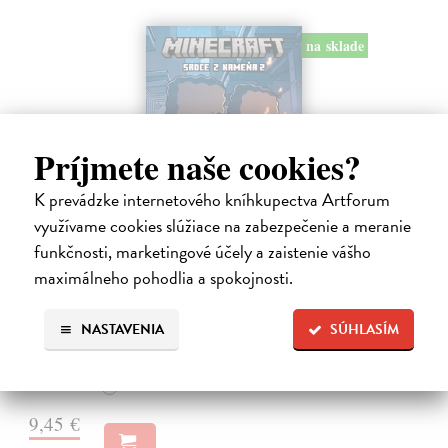
na sklade
Príjmete naše cookies?
K prevádzke internetového kníhkupectva Artforum
využívame cookies slúžiace na zabezpečenie a meranie
funkčnosti, marketingové účely a zaistenie vášho
Minecraft: Srdce z kameňa 2
maximálneho pohodlia a spokojnosti.
Clemson Andrew, Lawson Jeremy, Esposito Taylor
| Kniha
Druhé pokračovanie napínavého dobrodružstva zo sveta Minecraftu.
NASTAVENIA
SÚHLASÍM
Samotársky farmár Cobb sa chce len starať o svoju úrodu, zbierať
suroviny a mať pokoj.
Na sklade
?
9,45 €