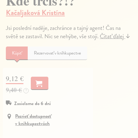
Kde trčíš?!?
Kačaljaková Kristína
Jsi poslední naděje, zachránce a tajný agent! Čas na
světě se zastavil. Nic se nehýbe, vše stojí.
Čítať ďalej
↓
Kúpiť
Rezervovať v kníhkupectve
9,12 €
9,40 €
?
Zasielame do 6 dní
Pozrieť dostupnosť
v kníhkupectvách