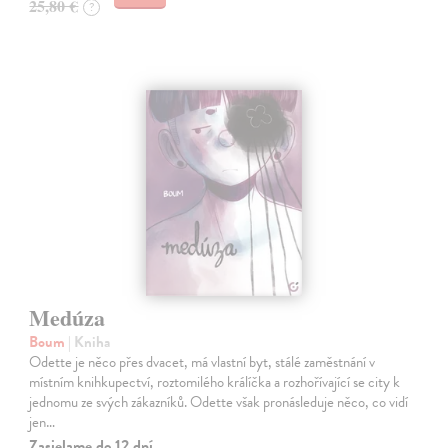
25,80 €
?
Medúza
Boum
| Kniha
Odette je něco přes dvacet, má vlastní byt, stálé zaměstnání v
místním knihkupectví, roztomilého králíčka a rozhořívající se city k
jednomu ze svých zákazníků. Odette však pronásleduje něco, co vidí
jen…
Zasielame do 12 dní