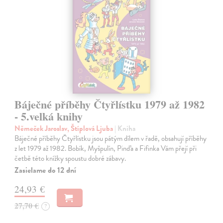
Báječné příběhy Čtyřlístku 1979 až 1982
- 5.velká knihy
Němeček Jaroslav, Štíplová Ljuba
| Kniha
Báječné příběhy Čtyřlístku jsou pátým dílem v řadě, obsahují příběhy
z let 1979 až 1982. Bobík, Myšpulín, Pinďa a Fifinka Vám přejí při
četbě této knížky spoustu dobré zábavy.
Zasielame do 12 dní
24,93 €
27,70 €
?