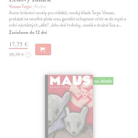
Vesaas Tarjei
| Kniha
Autor brilantní novely pro mládež, norský klasik Tarjei Vesaas,
prokázal na nevelké ploše svou geniální schopnost vcítit se do mysli a
srdcí náctiletých „dětí“. Jeho dvě hrdinky, veselá a družná Siss a…
Zasielame do 12 dní
17,75 €
18,30 €
?
na sklade