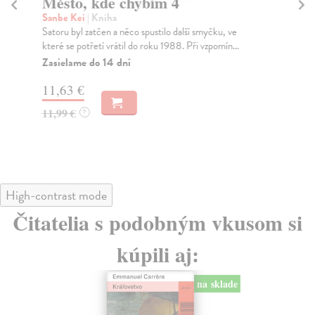
Město, kde chybím 4
M
Sanbe Kei
| Kniha
Sa
Satoru byl zatčen a něco spustilo další smyčku, ve
Dík
které se potřetí vrátil do roku 1988. Při vzpomín...
umí
Zasielame do 14 dní
Za
11,63 €
11
11,99 €
11
?
High-contrast mode
Čitatelia s podobným vkusom si
kúpili aj:
na sklade