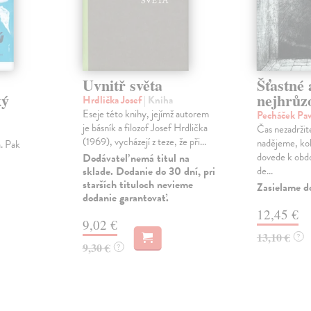
Uvnitř světa
Šťastné 
ký
nejhrůzo
Hrdlička Josef
| Kniha
Eseje této knihy, jejímž autorem
Pecháček Pav
je básník a filozof Josef Hrdlička
Čas nezadržite
(1969), vycházejí z teze, že při...
nadějeme, kol
. Pak
dovede k obdo
Dodávateľ nemá titul na
sklade. Dodanie do 30 dní, pri
de...
starších tituloch nevieme
Zasielame d
dodanie garantovať.
12,45 €
9,02 €
13,10 €
?
9,30 €
?