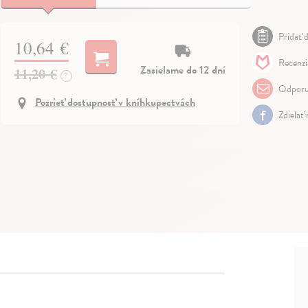
Pridať d
10,64 €
Recenzi
Zasielame do 12 dní
11,20 €
?
Odporu
Pozrieť dostupnosť v kníhkupectvách
Zdielať