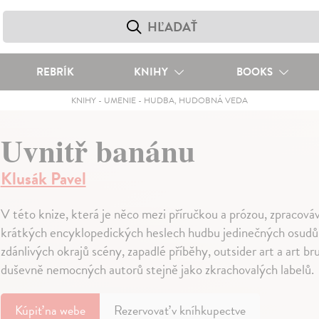
REBRÍK
KNIHY
BOOKS
KNIHY
-
UMENIE
-
HUDBA, HUDOBNÁ VEDA
Uvnitř banánu
Klusák Pavel
V této knize, která je něco mezi příručkou a prózou, zpracová
krátkých encyklopedických heslech hudbu jedinečných osudů 
zdánlivých okrajů scény, zapadlé příběhy, outsider art a art br
duševně nemocných autorů stejně jako zkrachovalých labelů.
Kúpiť
na webe
Rezervovať v kníhkupectve