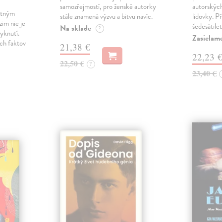
samozřejmostí, pro ženské autorky
autorských
rtným
stále znamená výzvu a bitvu navíc.
lidovky. P
im nie je
šedesátile
Na sklade
?
yknutí.
Zasielame
ch faktov
21,38 €
22,23 
22,50 €
?
23,40 €