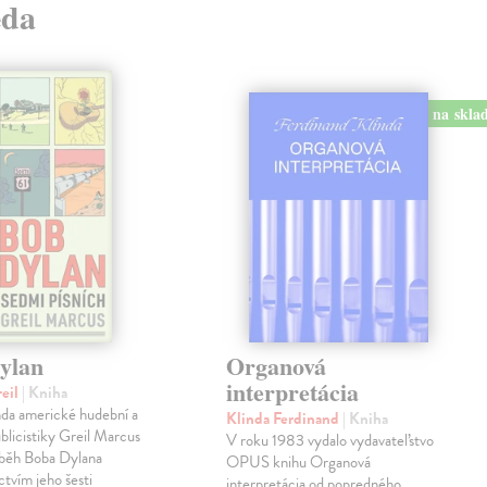
eda
na skla
ylan
Organová
interpretácia
reil
| Kniha
enda americké hudební a
Klinda Ferdinand
| Kniha
ublicistiky Greil Marcus
V roku 1983 vydalo vydavateľstvo
íběh Boba Dylana
OPUS knihu Organová
ctvím jeho šesti
interpretácia od popredného