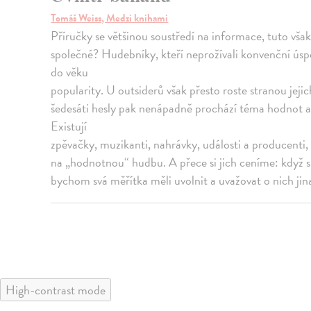
Tomáš Weiss, Medzi knihami
Příručky se většinou soustředí na informace, tuto vša
společné? Hudebníky, kteří neprožívali konvenční úspěc
do věku
popularity. U outsiderů však přesto roste stranou jej
šedesáti hesly pak nenápadně prochází téma hodnot a jej
Existují
zpěvačky, muzikanti, nahrávky, události a producenti, 
na „hodnotnou“ hudbu. A přece si jich ceníme: když 
bychom svá měřítka měli uvolnit a uvažovat o nich jin
High-contrast mode