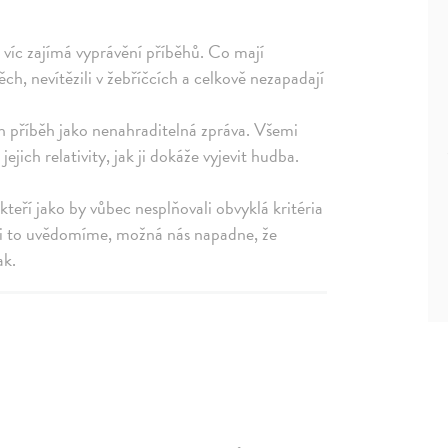
k víc zajímá vyprávění příběhů. Co mají
h, nevítězili v žebříčcích a celkově nezapadají
ich příběh jako nenahraditelná zpráva. Všemi
ich relativity, jak ji dokáže vyjevit hudba.
kteří jako by vůbec nesplňovali obvyklá kritéria
si to uvědomíme, možná nás napadne, že
ak.