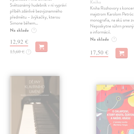
Kniha
Světoznámý hudebník v ní vypráví
Kniha Rozhovory s konce
příběh zdánlivě bezvýznamného
majstrom Karolom Petrócz
předmětu – žvýkačky, kterou
monografia, na akú sme zv
Simone během…
Neposkytne súhrn presný
Na sklade
?
a informácií.
Na sklade
?
12,92 €
13,60 €
17,50 €
?