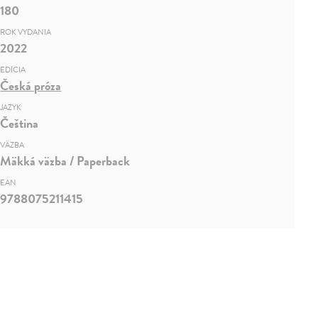
180
ROK VYDANIA
2022
EDÍCIA
Česká próza
JAZYK
Čeština
VÄZBA
Mäkká väzba / Paperback
EAN
9788075211415