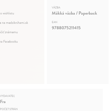
VÄZBA
Mäkká väzba / Paperback
o wishlistu
a na medziknihami.sk
EAN
9788075211415
čiť známemu
 na Facebooku
VYDAVATEĽ
Fra
POČET STRÁN