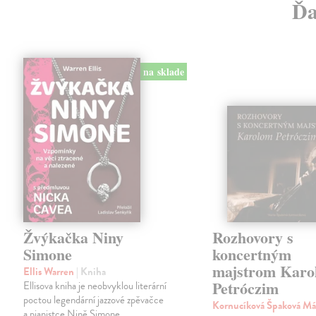
Ďa
na sklade
Žvýkačka Niny
Rozhovory s
Simone
koncertným
majstrom Karo
Ellis Warren
| Kniha
Petróczim
Ellisova kniha je neobvyklou literární
poctou legendární jazzové zpěvačce
Kornucíková Špaková Má
a pianistce Nině Simone.