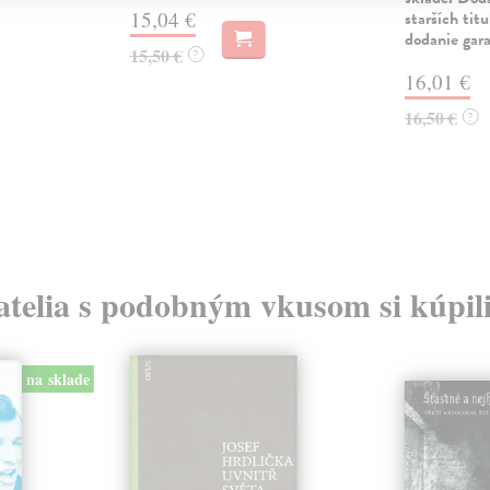
15,04 €
starších tit
dodanie gar
15,50 €
?
16,01 €
16,50 €
?
atelia s podobným vkusom si kúpili
na sklade