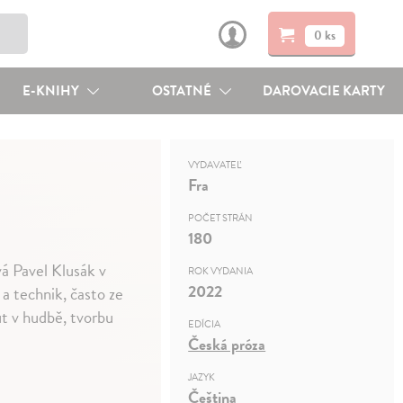
0 ks
E-KNIHY
OSTATNÉ
DAROVACIE KARTY
VYDAVATEĽ
Fra
POČET STRÁN
180
vá Pavel Klusák v
ROK VYDANIA
2022
a technik, často ze
ut v hudbě, tvorbu
EDÍCIA
Česká próza
JAZYK
Čeština