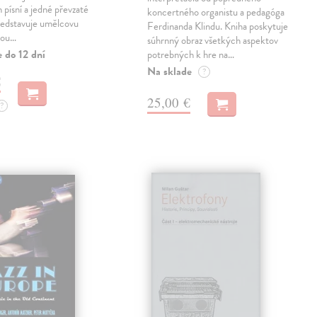
 písní a jedné převzaté
koncertného organistu a pedagóga
ředstavuje umělcovu
Ferdinanda Klindu. Kniha poskytuje
tou…
súhrnný obraz všetkých aspektov
 do 12 dní
potrebných k hre na…
Na sklade
?
€
25,00 €
?