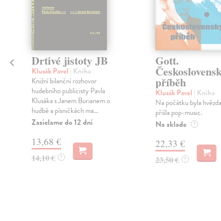
Drtivé jistoty JB
Gott.
Českoslovens
Klusák Pavel
| Kniha
příběh
Knižní bilanční rozhovor
hudebního publicisty Pavla
Klusák Pavel
| Kniha
Klusáka s Janem Burianem o
Na počátku byla hvězda
hudbě a písničkách ma...
přišla pop-music.
Zasielame do 12 dní
Na sklade
?
13,68 €
22,33 €
14,10 €
?
23,50 €
?