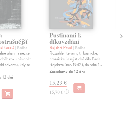
a
Pustinami k
Že
strašnější
díkuvzdání
Klu
Popo
el (usp.)
| Kniha
Rejchrt Pavel
| Kniha
Cháp
lně uhání, a než se
Rozsáhlé literární, tj. básnické,
bylo
oběh roku nás opět
prozaické i esejistické dílo Pavla
bí adventu, kdy se
Rejchrta (nar. 1942), do roku 1...
Na 
Zasielame do 12 dní
21
o 12 dní
15,23 €
22,
15,70 €
?