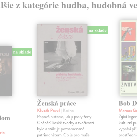
lšie z kategórie hudba, hudobná v
na sklade
na sklade
Ženská práce
Bob D
Klusák Pavel
| Kniha
Marcus G
lom
Popová historie, jak ji psaly ženy
Žijící leg
Chápání lidské tvorby a tvořivosti
kulturní p
bylo a stále je poznamenané
vypráví př
ria
|
patriarchátem. Co je pro muže
prostředni