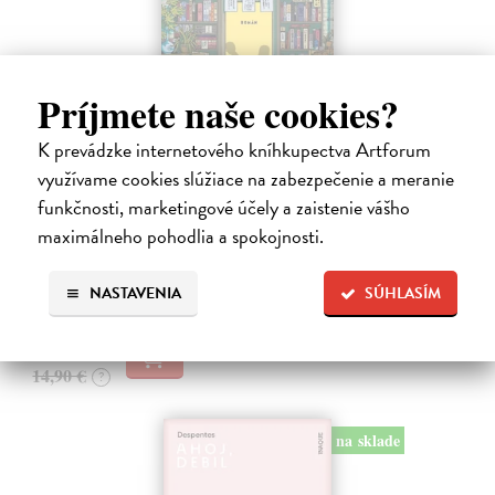
Príjmete naše cookies?
K prevádzke internetového kníhkupectva Artforum
Dni v kníhkupectve Morisaki
využívame cookies slúžiace na zabezpečenie a meranie
Jagisawa Satoshi
| Kniha
funkčnosti, marketingové účely a zaistenie vášho
Dvadsaťpäťročná Takako si žila pomerne bezstarostne až do dňa, keď
maximálneho pohodlia a spokojnosti.
jej priateľ Hideaki, za ktorého sa chcela vydať, len tak mimochodom
oznámi, že ju podvádza a žení sa s inou. Jej život sa zrazu rúca.
NASTAVENIA
SÚHLASÍM
Na sklade
13,71 €
14,90 €
?
na sklade