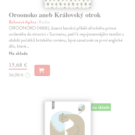
Oroonoko aneb Královský otrok
Behnová Aphra
| Kniha
OROONOKO (1688), bizarní barokní příběh afrického prince
uvrženého do otroctví v Surinamu, patří k nejvýznamnějším textům z
období počátků britského románu, bývá označován za první anglické
dílo, které…
Na sklade
15,68 €
16,50 €
?
na sklade