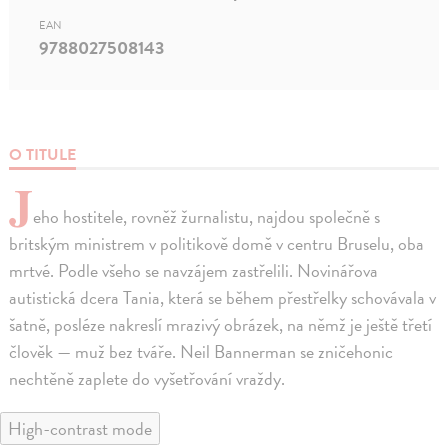
EAN
9788027508143
O TITULE
J
eho hostitele, rovněž žurnalistu, najdou společně s
britským ministrem v politikově domě v centru Bruselu, oba
mrtvé. Podle všeho se navzájem zastřelili. Novinářova
autistická dcera Tania, která se během přestřelky schovávala v
šatně, posléze nakreslí mrazivý obrázek, na němž je ještě třetí
člověk — muž bez tváře. Neil Bannerman se zničehonic
nechtěně zaplete do vyšetřování vraždy.
High-contrast mode