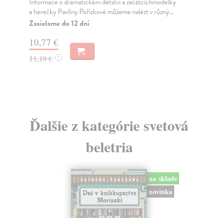
Informace o dramatickém dětství a začátcíchmodelky
Ke
a herečky Pavlíny Pořízkové můžeme nalézt v různý...
Kni
dok
Zasielame do 12 dní
Za
10,77 €
31
11,10 €
?
32
Ďalšie z kategórie svetová
beletria
na sklade
novinka