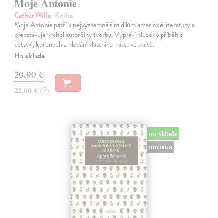
Moje Antonie
Cather Willa
| Kniha
Moje Antonie patří k nejvýznamnějším dílům americké literatury a
představuje vrchol autorčiny tvorby. Vypráví hluboký příběh o
dětství, kořenech a hledání vlastního místa ve světě.
Na sklade
20,90 €
22,00 €
?
na sklade
novinka