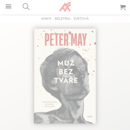
KNIHY
-
BELETRIA
-
SVETOVÁ