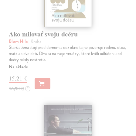
Ako milovať svoju dcéru
Blum Hila
| Kniha
Staršia žena stojí pred domom a cez okno tajne pozoruje rodinu: otca,
matku a dve deti. Díva sa na svoje vnučky, ktoré kvôli odlúčeniu od
dcéry nikdy nestretla.
Na sklade
15,21 €
16,90 €
?