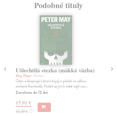
Podobné tituly
Ušlechtilá stezka (mäkká väzba)
K
May Peter
| Kniha
Ma
Otec a dospívající dcera bojují o přežití ve válkou
Thr
zmítané Kambodži. Podaří se jim k sobě najít ces...
Lon
Zasielame do 12 dní
Za
15,91 €
14
16,40 €
15
?