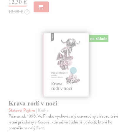
12,30 €
12,95 €
?
na sklade
Krava rodí v noci
Statovci Pajtim
| Kniha
Píše sa rok 1996. Vo Fínsku vychovávaný osemročný chlapec trávi
letné prázdniny v Kosove, kde zažíva čudesné udalosti, ktoré ho
poznačia na celý život.