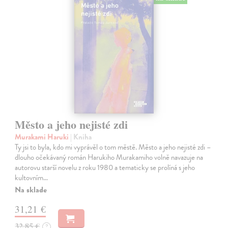
Město a jeho nejisté zdi
Murakami Haruki
| Kniha
Ty jsi to byla, kdo mi vyprávěl o tom městě. Město a jeho nejisté zdi –
dlouho očekávaný román Harukiho Murakamiho volně navazuje na
autorovu starší novelu z roku 1980 a tematicky se prolíná s jeho
kultovním…
Na sklade
31,21 €
32,85 €
?