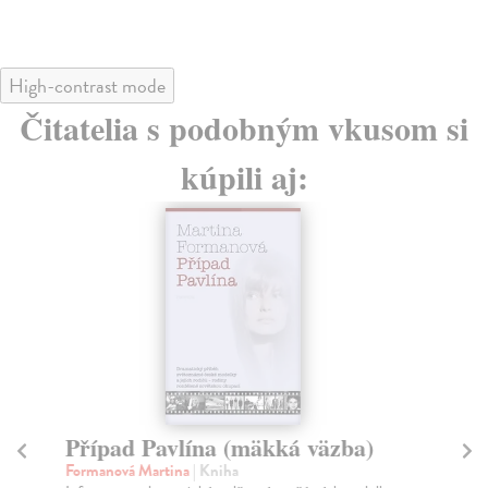
High-contrast mode
Čitatelia s podobným vkusom si
kúpili aj:
Případ Pavlína (mäkká väzba)
N
v
Formanová Martina
| Kniha