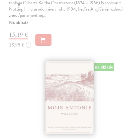
teológa Gilberta Keitha Chestertona (1874 – 1936) Napoleon z
Notting Hillu sa odohráva v roku 1984, keď sa Angličania rozhodli
zriecť parlamentnej…
Na sklade
15,19 €
15,99 €
?
na sklade