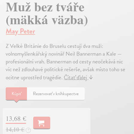
Muž bez tváře
(mäkká väzba)
May Peter
Z Velké Británie do Bruselu cestují dva muži:
volnomyšlenkářský novinář Neil Bannerman a Kale —
profesionální vrah. Bannerman od cesty neočekává nic
víc než zdlouhavé politické rešerše, avšak místo toho se
ocitne uprostřed tragédie.
Čítať ďalej
↓
Kúpiť
Rezervovať v kníhkupectve
13,68 €
14,10 €
?