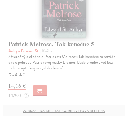
Patrick Melrose. Tak konečne 5
Aubyn Edward St.
| Kniha
Záverečný diel série o Patrickovi Melrosovi Tak konečne sa roztáča
okolo pohrebu Patrickovej matky Eleanor. Bude preňho život bez
rodičov vytúženým vyslobodením?
Do 4 dní
14,16 €
14,90 €
?
ZOBRAZIŤ ĎALŠIE Z KATEGÓRIE SVETOVÁ BELETRIA