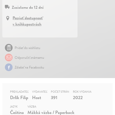
Zasielame do 12 dní
Pozrieť dostupnosť
v kníhkupectvách
Pridať do wishlistu
Odporučiť známemu
Zdielať na Facebooku
PREKLADATEĽ
VYDAVATEĽ
POČET STRÁN
ROK VYDANIA
Drlík Filip
Host
391
2022
JAZYK
VÄZBA
Čeština
Mäkká väzba / Paperback