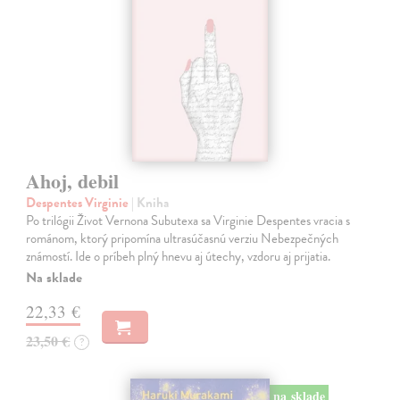
Ahoj, debil
Despentes Virginie
| Kniha
Po trilógii Život Vernona Subutexa sa Virginie Despentes vracia s
románom, ktorý pripomína ultrasúčasnú verziu Nebezpečných
známostí. Ide o príbeh plný hnevu aj útechy, vzdoru aj prijatia.
Na sklade
22,33 €
23,50 €
?
na sklade