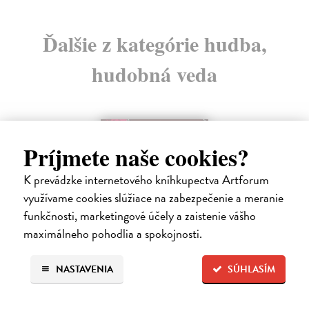
Ďalšie z kategórie hudba,
hudobná veda
na sklade
Príjmete naše cookies?
K prevádzke internetového kníhkupectva Artforum
využívame cookies slúžiace na zabezpečenie a meranie
funkčnosti, marketingové účely a zaistenie vášho
maximálneho pohodlia a spokojnosti.
NASTAVENIA
SÚHLASÍM
Žvýkačka Niny Simone
Ellis Warren
| Kniha