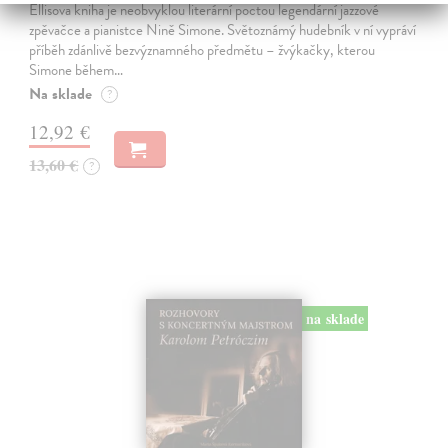
Ellisova kniha je neobvyklou literární poctou legendární jazzové
zpěvačce a pianistce Nině Simone. Světoznámý hudebník v ní vypráví
příběh zdánlivě bezvýznamného předmětu – žvýkačky, kterou
Simone během…
Na sklade
?
12,92 €
13,60 €
?
na sklade