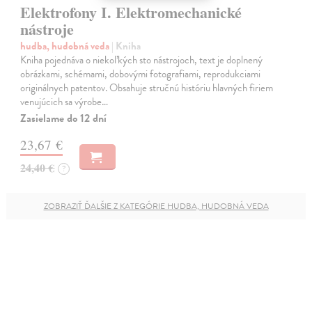
Elektrofony I. Elektromechanické
nástroje
hudba, hudobná veda
| Kniha
Kniha pojednáva o niekoľkých sto nástrojoch, text je doplnený
obrázkami, schémami, dobovými fotografiami, reprodukciami
originálnych patentov. Obsahuje stručnú históriu hlavných firiem
venujúcich sa výrobe…
Zasielame do 12 dní
23,67 €
24,40 €
?
ZOBRAZIŤ ĎALŠIE Z KATEGÓRIE HUDBA, HUDOBNÁ VEDA