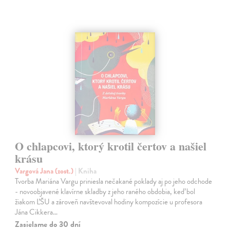
O chlapcovi, ktorý krotil čertov a našiel
krásu
Vargová Jana (zost.)
| Kniha
Tvorba Mariána Vargu priniesla nečakané poklady aj po jeho odchode
- novoobjavené klavírne skladby z jeho raného obdobia, keď bol
žiakom ĽŠU a zároveň navštevoval hodiny kompozície u profesora
Jána Cikkera…
Zasielame do 30 dní