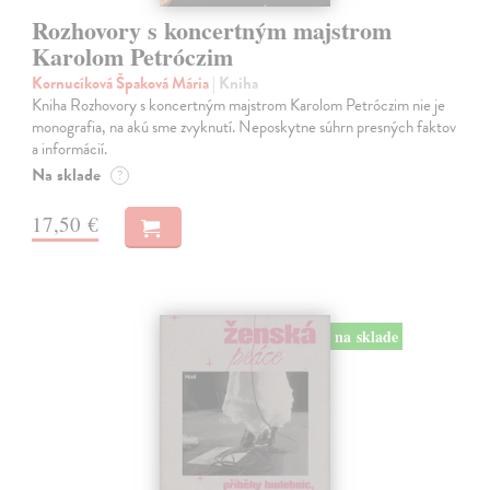
Rozhovory s koncertným majstrom
Karolom Petróczim
Kornucíková Špaková Mária
| Kniha
Kniha Rozhovory s koncertným majstrom Karolom Petróczim nie je
monografia, na akú sme zvyknutí. Neposkytne súhrn presných faktov
a informácií.
Na sklade
?
17,50 €
na sklade