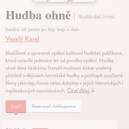
Hudba ohně
Radikální černá
hudba od jazzu po hip hop a dále
Veselý Karel
Rozšířené a upravené vydání kultovní hudební publikace,
která oslavila jedenáct let od prvního vydání. Hudba
ohně dává českému čtenáři možnost získat ucelený
přehled o dějinách černošské hudby a pochopit současné
žánry jako rap, house nebo dubstep v jejich historických i
myšlenkových souvislostech.
Čítať ďalej
↓
Kúpiť
Rezervovať v kníhkupectve