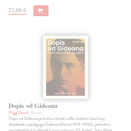
22,00 €
Dopis od Gideona
Fligg David
| Kniha
Dopis od Gideona je kniha o životě a díle českého klavíristy,
skladatele a pedagoga Gideona Kleina (1919–1945), jednoho z
nejnadanějších hudebníků první poloviny 20. století. Jeho slibná