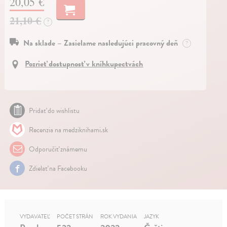
20,05 €
21,10 €
?
Na sklade – Zasielame nasledujúci pracovný deň
?
Pozrieť dostupnosť v kníhkupectvách
Pridať do wishlistu
Recenzia na medziknihami.sk
Odporučiť známemu
Zdielať na Facebooku
VYDAVATEĽ
POČET STRÁN
ROK VYDANIA
JAZYK