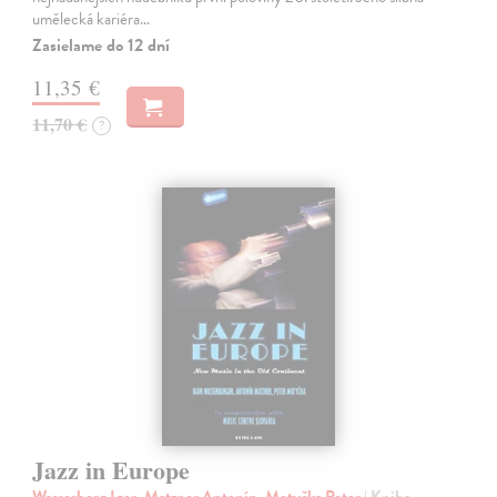
umělecká kariéra…
Zasielame do 12 dní
11,35 €
11,70 €
?
Jazz in Europe
Wasserberg Igor, Matzner Antonín, Motyčka Peter
| Kniha