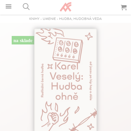
KNIHY
-
UMENIE
-
HUDBA, HUDOBNÁ VEDA
na sklade