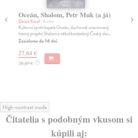
Oceán, Shalom, Petr Muk (a já)
Bi
z
Deniš Karel
| Kniha
Kultovní synth kapela Oceán, duchovně orientovaný
Šů
hitový projekt Shalom a několikanásobný Český slav...
Své
kap
Zasielame do 14 dní
Za
27,64 €
18
28,49 €
?
19
High-contrast mode
Čitatelia s podobným vkusom si
kúpili aj: