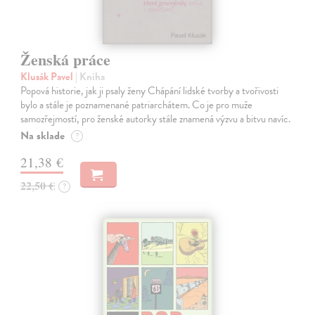
Ženská práce
Klusák Pavel
| Kniha
Popová historie, jak ji psaly ženy Chápání lidské tvorby a tvořivosti
bylo a stále je poznamenané patriarchátem. Co je pro muže
samozřejmostí, pro ženské autorky stále znamená výzvu a bitvu navíc.
Na sklade
?
21,38 €
22,50 €
?