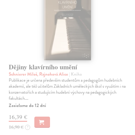
Dějiny klavírního umění
Schnierer Miloš, Rajnohová Alice
| Kniha
Publikace je určena především studentům a pedagogům hudebních
akademií, ale též učitelům Základních uměleckých škol s využitím i na
konzervatořích a studujícím hudební výchovy na pedagogických
fakultách.…
Zasielame do 12 dní
16,39 €
16,90 €
?