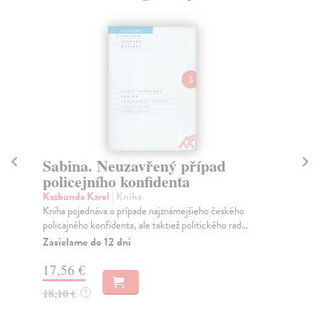
Sabina. Neuzavřený případ
Mi
policejního konfidenta
Šik
Kni
Kazbunda Karel
| Kniha
202
Kniha pojednáva o prípade najznámejšieho českého
této
policajného konfidenta, ale taktiež politického rad...
Za
Zasielame do 12 dní
19
17,56 €
19
18,10 €
?