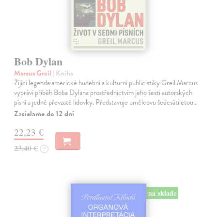
Bob Dylan
Marcus Greil
| Kniha
Žijící legenda americké hudební a kulturní publicistiky Greil Marcus
vypráví příběh Boba Dylana prostřednictvím jeho šesti autorských
písní a jedné převzaté lidovky. Představuje umělcovu šedesátiletou…
Zasielame do 12 dní
22,23 €
23,40 €
?
na sklade