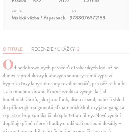
Paseka
532
2022
Čeština
VÄZBA
EAN
Mäkká väzba / Paperback
9788076372153
O TITULE
RECENZIE / UKÁŽKY
2
O
d nedobrovolných pasažérů otrokářských lodí až po
dunící reproduktory klubových soundsystémů vypráví
hypertextový labyrint osudy revolucionářů, pro něž se hudba
stala mocnou zbraní. Kromě vzniku a vývoje dalších
hudebních žánrů, jako jsou funk, disco či soul, nabízí i vhled
do příbuzných segmentů afroamerické kultury jako gangsta
rap, stand-up komika či blaxploitation filmy. Nové vydání
doplňuje příběh černé hudby o události poslední dekády –
nástup trapu a drillu, úspěchy žen v rapu či vlnu nové