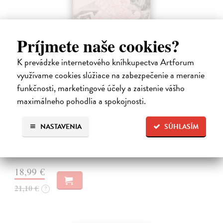
Príjmete naše cookies?
K prevádzke internetového kníhkupectva Artforum
využívame cookies slúžiace na zabezpečenie a meranie
Obušky a chačapuri
funkčnosti, marketingové účely a zaistenie vášho
maximálneho pohodlia a spokojnosti.
Karlíková Eva
| Kniha
Kniha přináší svědectví o společenské, politické a kulturní situaci
Gruzie v přelomovém období 2024–2025, kdy se mladá demokracie
NASTAVENIA
SÚHLASÍM
s proevropským směřováním proměnila ve stát ovládaný jednou
stranou. Autorka,…
Na sklade
18,99 €
21,10 €
?