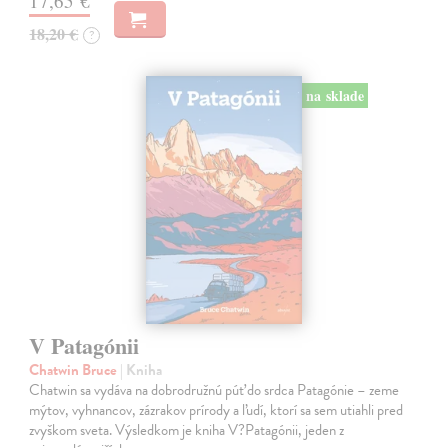
17,65 €
18,20 €
?
na sklade
V Patagónii
Chatwin Bruce
| Kniha
Chatwin sa vydáva na dobrodružnú púť do srdca Patagónie – zeme
mýtov, vyhnancov, zázrakov prírody a ľudí, ktorí sa sem utiahli pred
zvyškom sveta. Výsledkom je kniha V?Patagónii, jeden z