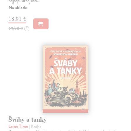
najpopulárnejších…
Na sklade
18,91 €
19,90 €
?
Šváby a tanky
Laine Timo
| Kniha