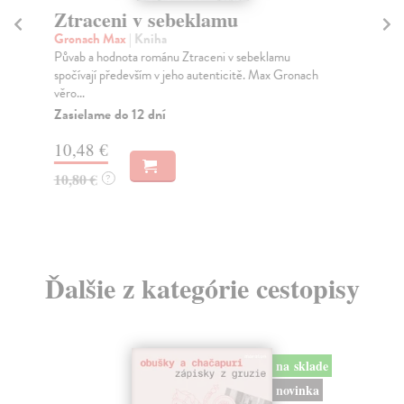
Ztraceni v sebeklamu
J
Gronach Max
| Kniha
Vo
Půvab a hodnota románu Ztraceni v sebeklamu
„Ča
spočívají především v jeho autenticitě. Max Gronach
poe
věro...
Za
Zasielame do 12 dní
8,
10,48 €
9,
10,80 €
?
Ďalšie z kategórie cestopisy
na sklade
novinka