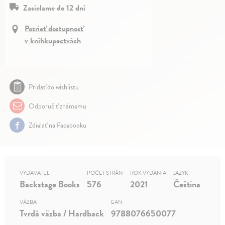
Zasielame do 12 dní
Pozrieť dostupnosť
v kníhkupectvách
Pridať do wishlistu
Odporučiť známemu
Zdielať na Facebooku
VYDAVATEĽ
POČET STRÁN
ROK VYDANIA
JAZYK
Backstage Books
576
2021
Čeština
VÄZBA
EAN
Tvrdá väzba / Hardback
9788076650077