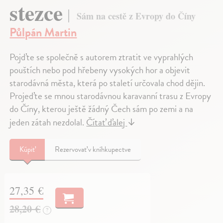
stezce
Sám na cestě z Evropy do Číny
Půlpán Martin
Pojďte se společně s autorem ztratit ve vyprahlých
pouštích nebo pod hřebeny vysokých hor a objevit
starodávná města, která po staletí určovala chod dějin.
Projeďte se mnou starodávnou karavanní trasu z Evropy
do Číny, kterou ještě žádný Čech sám po zemi a na
jeden zátah nezdolal.
Čítať ďalej
↓
Kúpiť
Rezervovať v kníhkupectve
27,35 €
28,20 €
?