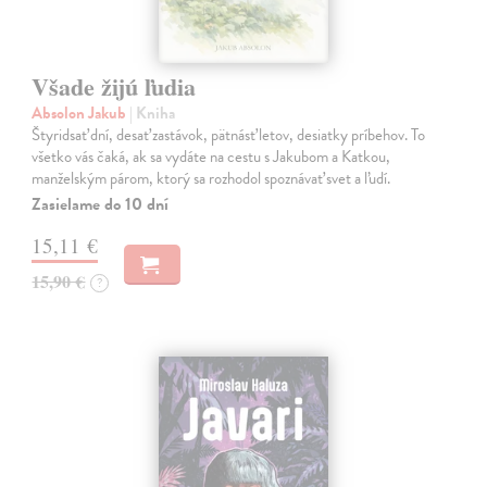
Všade žijú ľudia
Absolon Jakub
| Kniha
Štyridsať dní, desať zastávok, pätnásť letov, desiatky príbehov. To
všetko vás čaká, ak sa vydáte na cestu s Jakubom a Katkou,
manželským párom, ktorý sa rozhodol spoznávať svet a ľudí.
Zasielame do 10 dní
15,11 €
15,90 €
?