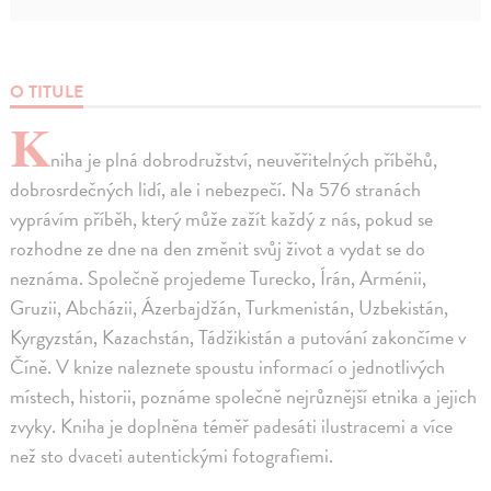
O TITULE
K
niha je plná dobrodružství, neuvěřitelných příběhů,
dobrosrdečných lidí, ale i nebezpečí. Na 576 stranách
vyprávím příběh, který může zažít každý z nás, pokud se
rozhodne ze dne na den změnit svůj život a vydat se do
neznáma. Společně projedeme Turecko, Írán, Arménii,
Gruzii, Abcházii, Ázerbajdžán, Turkmenistán, Uzbekistán,
Kyrgyzstán, Kazachstán, Tádžikistán a putování zakončíme v
Číně. V knize naleznete spoustu informací o jednotlivých
místech, historii, poznáme společně nejrůznější etnika a jejich
zvyky. Kniha je doplněna téměř padesáti ilustracemi a více
než sto dvaceti autentickými fotografiemi.