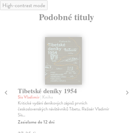
High-contrast mode
Podobné tituly
Tibetské deníky 1954
T
Sís Vladimír
| Kniha
Van
Kritické vydání deníkových zápisů prvních
Kri
československých návštěvníků Tibetu. Režisér Vladimír
čes
Sís...
Jos
Zasielame do 12 dní
Za