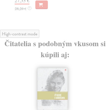
27,35 €
25
28,20 €
25
?
High-contrast mode
Čitatelia s podobným vkusom si
kúpili aj: