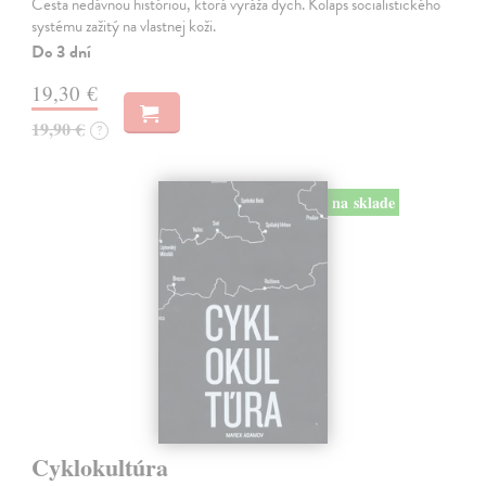
Cesta nedávnou históriou, ktorá vyráža dych. Kolaps socialistického
systému zažitý na vlastnej koži.
Do 3 dní
19,30 €
19,90 €
?
na sklade
Cyklokultúra