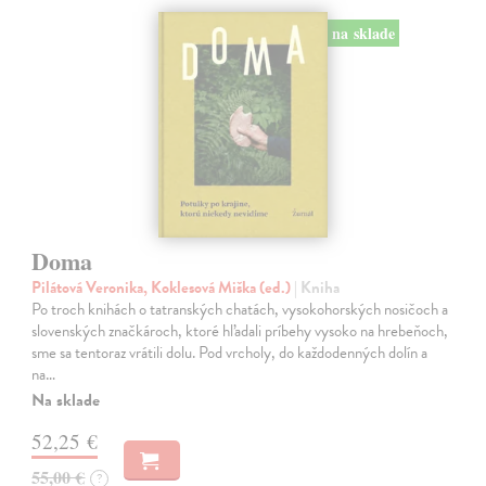
na sklade
Doma
Pilátová Veronika, Koklesová Miška (ed.)
| Kniha
Po troch knihách o tatranských chatách, vysokohorských nosičoch a
slovenských značkároch, ktoré hľadali príbehy vysoko na hrebeňoch,
sme sa tentoraz vrátili dolu. Pod vrcholy, do každodenných dolín a
na…
Na sklade
52,25 €
55,00 €
?