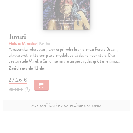
Javari
Haluza Miroslav
| Kniha
Amazonská řeka Javari, tvořící přírodní hranici mezi Peru a Brazílií,
ukrývá svět, o kterém jste si mysleli, že už dávno neexistuje. Dva
cestovatelé Mirek a Simon se na vlastní pěst vydávají k tamějšímu…
Zasielame do 12 dní
27,26 €
28,10 €
?
ZOBRAZIŤ ĎALŠIE Z KATEGÓRIE CESTOPISY