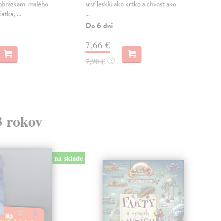
 obrázkami malého
srsť lesklú ako krtko a chvost ako
na s
tka, ...
...
pred
v...
Do 6 dní
Do 
7,66 €
6,
7,90 €
?
6,9
3 rokov
na sklade