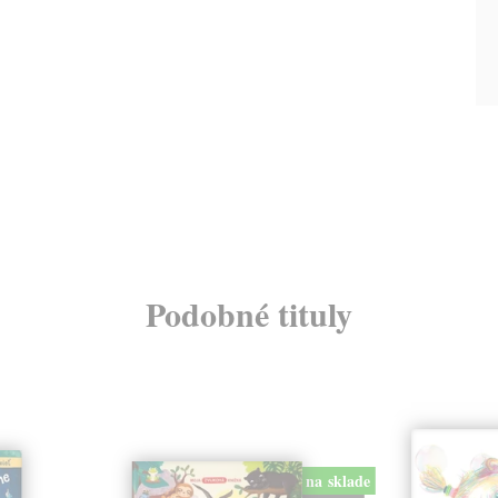
Podobné tituly
na sklade