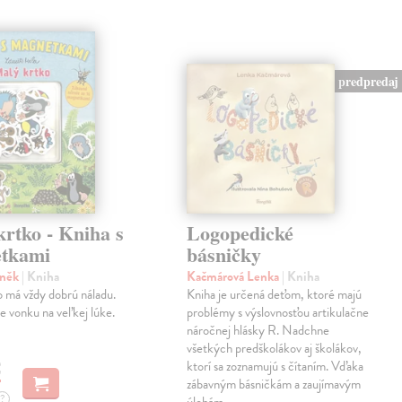
predpredaj
rtko - Kniha s
Logopedické
tkami
básničky
eněk
| Kniha
Kačmárová Lenka
| Kniha
 má vždy dobrú náladu.
Kniha je určená deťom, ktoré majú
je vonku na veľkej lúke.
problémy s výslovnosťou artikulačne
náročnej hlásky R. Nadchne
všetkých predškolákov aj školákov,
€
ktorí sa zoznamujú s čítaním. Vďaka
zábavným básničkám a zaujímavým
?
úlohám…