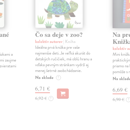
ané
Čo sa deje v zoo?
Na pr
Knižk
kolektív autorov
| Kniha
Ideálna prvá knižka pre vaše
kolektív 
najmenšie deti. Je veľká akurát do
ázkami a
Mini knižk
detských ručičiek, má oblú hranu a
ami zaujme
praktický
vďaka pevným stránkam vydrží aj
 zvieratami
priamo na 
menej šetrné zaobchádzanie.
pomôže s r
Na sklade
?
Na sklad
6,71 €
6,69 €
6,92 €
?
6,90 €
?