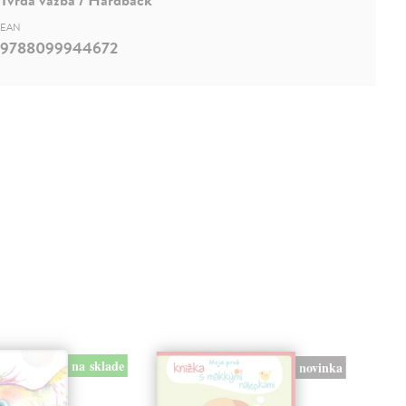
EAN
9788099944672
na sklade
novinka