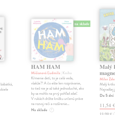
na sklade
HAM HAM
Malý k
magne
Mičianová Ľudmila
| Kniha
Kŕmenie detí, to je celá veda,
Miler Zd
všakže?! A čo ešte len rozprávanie,
 bábätká,
Malý krtko
to tiež nie je až také jednoduché, ako
obiele
Najradšej 
by sa mohlo na prvý pohľad zdať.
Do 5 dní
V rukách držíte knižku určenú práve
na rozvoj reči a rozšírenie…
11,54 
Na sklade
?
11,90 €