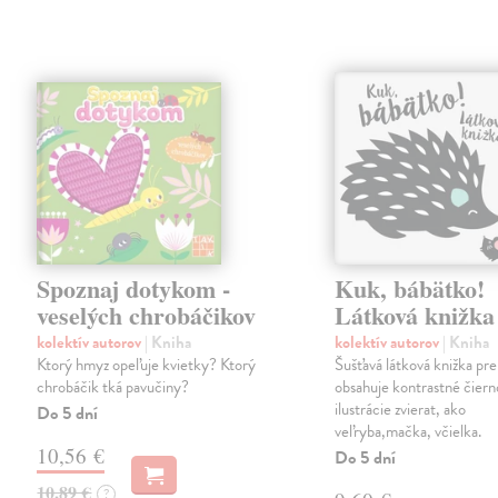
Spoznaj dotykom -
Kuk, bábätko!
veselých chrobáčikov
Látková knižka
kolektív autorov
| Kniha
kolektív autorov
| Kniha
Ktorý hmyz opeľuje kvietky? Ktorý
Šušťavá látková knižka pre
chrobáčik tká pavučiny?
obsahuje kontrastné čiern
ilustrácie zvierat, ako
Do 5 dní
veľryba,mačka, včielka.
10,56 €
Do 5 dní
10,89 €
?