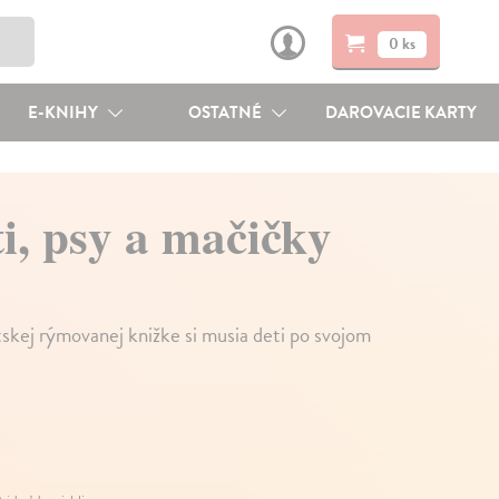
0 ks
E-KNIHY
OSTATNÉ
DAROVACIE KARTY
i, psy a mačičky
tskej rýmovanej knižke si musia deti po svojom