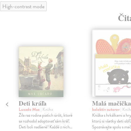
High-contrast mode
Čit
klade
a
Deti kráľa
Malá mačička
Lucado Max
| Kniha
kolektív autorov
| Knih
Žila raz rodina piatich sirôt, ktoré
Knižka s hrkálkami a hr
sa rozhodol adoptovať sám kráľ.
ktorú si všetky deti obľ
e
Deti boli nadšené! Každé z nich...
Spoznávajte spolu s ma