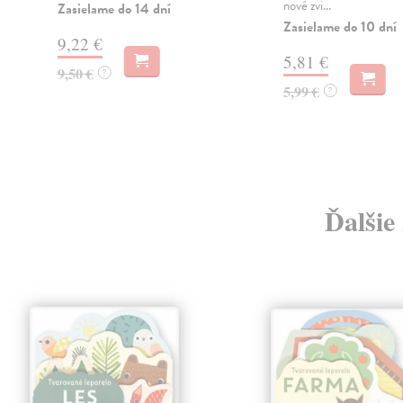
nové zvi...
Zasielame do 14 dní
Zasielame do 10 dní
9,22 €
5,81 €
9,50 €
?
5,99 €
?
Ďalšie