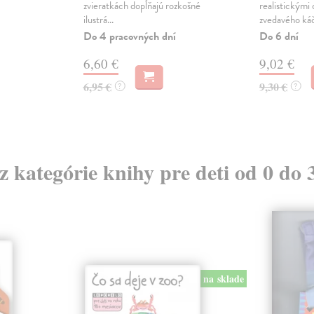
zvieratkách dopĺňajú rozkošné
realistickými
ilustrá...
zvedavého káča
Do 4 pracovných dní
Do 6 dní
6,60 €
9,02 €
6,95 €
9,30 €
?
?
 z kategórie knihy pre deti od 0 do 
na sklade