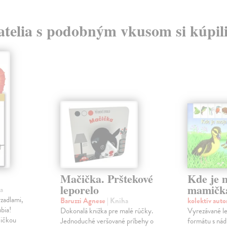
atelia s podobným vkusom si kúpili
Mačička. Prštekové
Kde je 
leporelo
mamičk
a
yzadlami,
Baruzzi Agnese
| Kniha
kolektív aut
úbia!
Dokonalá knižka pre malé rúčky.
Vyrezávané le
čičkou
Jednoduché veršované príbehy o
formátu s ná