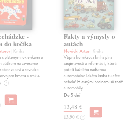
echádzke -
Fakty a výmysly o
a do kočíka
autách
autorov
| Kniha
Nowicki Artur
| Kniha
a s plstenými okienkami a
Vtipná komiksová kniha plná
m pútkom na zavesenie
zaujímavostí a informácií, ktorá
kočiar zabaví a rovnako
poteší každého nadšenca
ozvojom hmatu a zraku.
automobilov Takáto kniha tu ešte
nebola! Hlavnými hrdinami sú totiž
e
?
automobily.
Do 5 dní
13,48 €
13,90 €
?