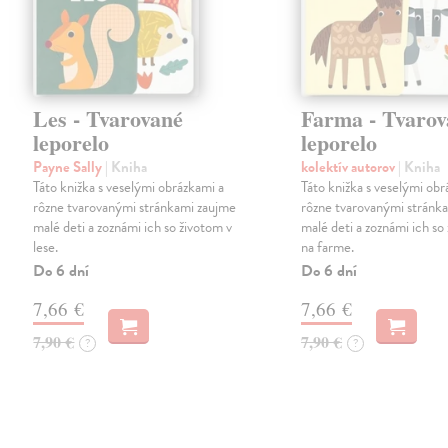
Les - Tvarované
Farma - Tvarov
leporelo
leporelo
Payne Sally
| Kniha
kolektív autorov
| Kniha
Táto knižka s veselými obrázkami a
Táto knižka s veselými obr
rôzne tvarovanými stránkami zaujme
rôzne tvarovanými stránk
malé deti a zoznámi ich so životom v
malé deti a zoznámi ich so
lese.
na farme.
Do 6 dní
Do 6 dní
7,66 €
7,66 €
7,90 €
7,90 €
?
?