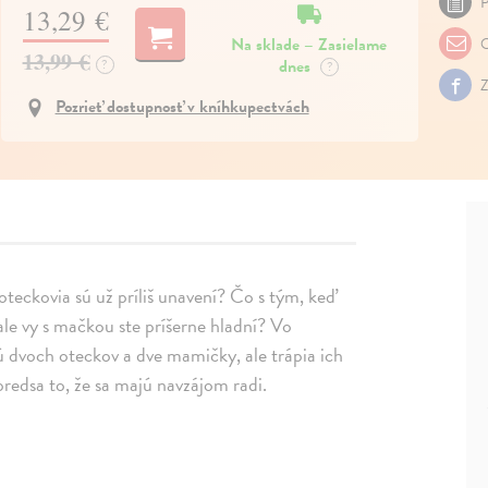
P
13,29 €
Na sklade – Zasielame
O
13,99 €
dnes
?
?
Z
Pozrieť dostupnosť v kníhkupectvách
 oteckovia sú už príliš unavení? Čo s tým, keď
ale vy s mačkou ste príšerne hladní? Vo
ú dvoch oteckov a dve mamičky, ale trápia ich
redsa to, že sa majú navzájom radi.