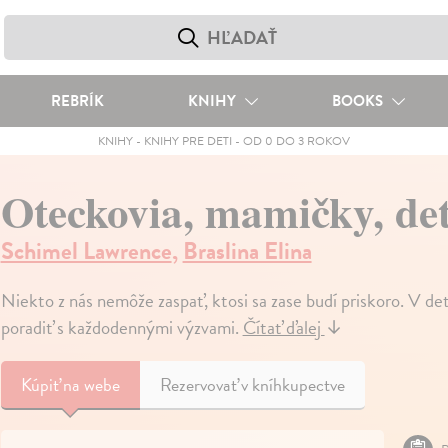
REBRÍK
KNIHY
BOOKS
KNIHY
-
KNIHY PRE DETI
-
OD 0 DO 3 ROKOV
Oteckovia, mamičky, det
Schimel Lawrence
,
Braslina Elina
Niekto z nás nemôže zaspať, ktosi sa zase budí priskoro. V de
poradiť s každodennými výzvami.
Čítať ďalej
↓
Kúpiť
na webe
Rezervovať v kníhkupectve