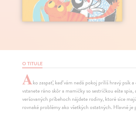
O TITULE
A
ko zaspať, keď vám nedá pokoj príliš hravý psík a
vstanete ráno skôr a mamičky so sestričkou ešte spia, 
veršovaných príbehoch nájdete rodiny, ktoré síce maj
rovnaké problémy ako všetkých ostatných. Hlavné je p