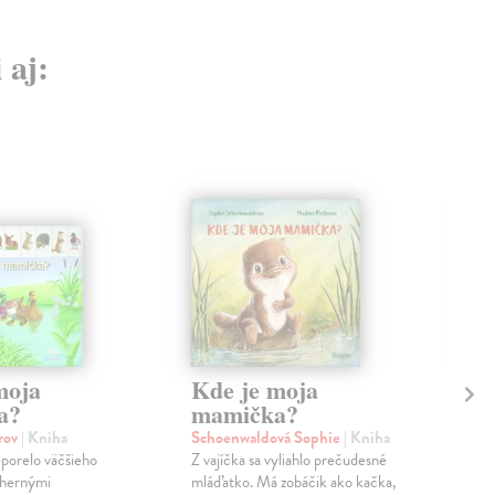
 aj:
moja
Kde je moja
Le
a?
mamička?
ve
me
orov
| Kniha
Schoenwaldová Sophie
| Kniha
porelo väčšieho
Z vajíčka sa vyliahlo prečudesné
kol
dhernými
mláďatko. Má zobáčik ako kačka,
V kn