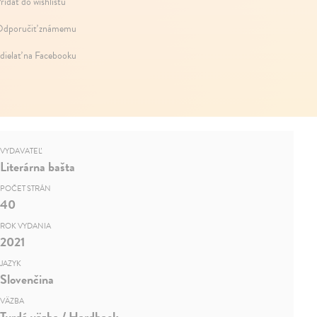
ridať do wishlistu
dporučiť známemu
dielať na Facebooku
VYDAVATEĽ
Literárna bašta
POČET STRÁN
40
ROK VYDANIA
2021
JAZYK
Slovenčina
VÄZBA
Tvrdá väzba / Hardback