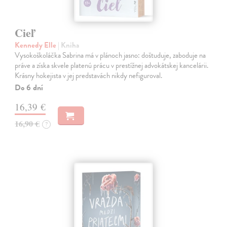
Cieľ
Kennedy Elle
| Kniha
Vysokoškoláčka Sabrina má v plánoch jasno: doštuduje, zaboduje na
práve a získa skvele platenú prácu v prestížnej advokátskej kancelárii.
Krásny hokejista v jej predstavách nikdy nefiguroval.
Do 6 dní
16,39 €
16,90 €
?