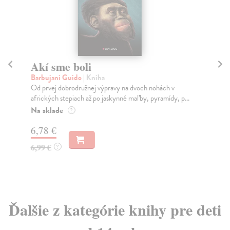
Akí sme boli
Bo
Barbujani Guido
| Kniha
Dr
Od prvej dobrodružnej výpravy na dvoch nohách v
Tri
afrických stepiach až po jaskynné maľby, pyramídy, p...
spo
Na sklade
Do
?
6,78 €
15
6,99 €
15
?
Ďalšie z kategórie knihy pre deti