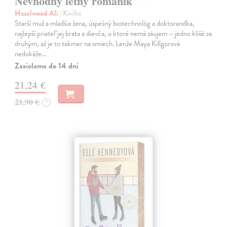
Nevhodný letný románik
Hazelwood Ali
| Kniha
Starší muž a mladšia žena, úspešný biotechnológ a doktorandka,
najlepší priateľ jej brata a dievča, o ktoré nemá záujem – jedno klišé za
druhým, až je to takmer na smiech. Lenže Maya Killgorová
nedokáže…
Zasielame do 14 dní
21,24 €
21,90 €
?