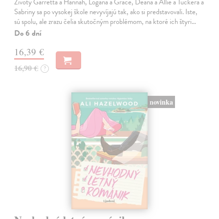
Životy Garretta a Hannah, Logana a Grace, Deana a Allie a Tuckera a
Sabriny sa po vysokej škole nevyvíjajú tak, ako si predstavovali. Iste,
sú spolu, ale zrazu čelia skutočným problémom, na ktoré ich štyri…
Do 6 dní
16,39 €
16,90 €
?
novinka