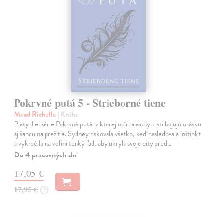
Pokrvné putá 5 - Strieborné tiene
Mead Richelle
| Kniha
Piaty diel série Pokrvné putá, v ktorej upíri a alchymisti bojujú o lásku
aj šancu na prežitie. Sydney riskovala všetko, keď nasledovala inštinkt
a vykročila na veľmi tenký ľad, aby ukryla svoje city pred…
Do 4 pracovných dní
17,05 €
17,95 €
?