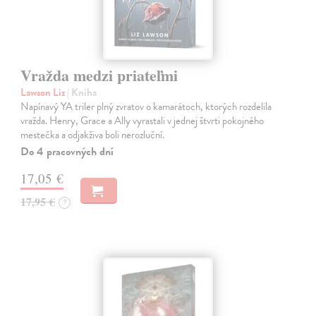
Vražda medzi priateľmi
Lawson Liz
| Kniha
Napínavý YA triler plný zvratov o kamarátoch, ktorých rozdelila
vražda. Henry, Grace a Ally vyrastali v jednej štvrti pokojného
mestečka a odjakživa boli nerozluční.
Do 4 pracovných dní
17,05 €
17,95 €
?