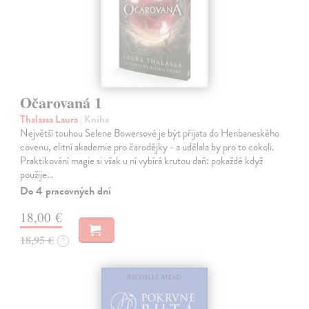
Očarovaná 1
Thalassa Laura
| Kniha
Největší touhou Selene Bowersové je být přijata do Henbaneského
covenu, elitní akademie pro čarodějky - a udělala by pro to cokoli.
Praktikování magie si však u ní vybírá krutou daň: pokaždé když
použije…
Do 4 pracovných dní
18,00 €
18,95 €
?