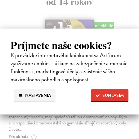
od 14 rokov
na sklade
Príjmete naše cookies?
K prevádzke internetového kníhkupectva Artforum
využívame cookies slúžiace na zabezpečenie a meranie
funkčnosti, marketingové účely a zaistenie vášho
maximálneho pohodlia a spokojnosti.
Ja, Tran a všetko ostatné
NASTAVENIA
SÚHLASÍM
Kanaloš Martin
| Kniha
Polovičný Róm Dezi a polovičný Vietnamec Tran, dvaja outsideri z
rozpadnutých rodín, majú spoločnú záľubu v pozorovaní oblohy. Kým
si ich spolužiaci z malomestského gymnázia užívajú mladosť a výhody
života…
Na sklade
?