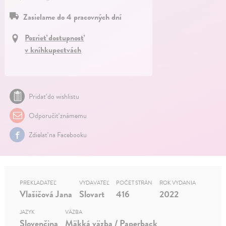
Zasielame do 4 pracovných dní
Pozrieť dostupnosť
v kníhkupectvách
Pridať do wishlistu
Odporučiť známemu
Zdielať na Facebooku
PREKLADATEĽ
VYDAVATEĽ
POČET STRÁN
ROK VYDANIA
Vlašičová Jana
Slovart
416
2022
JAZYK
VÄZBA
Slovenčina
Mäkká väzba / Paperback