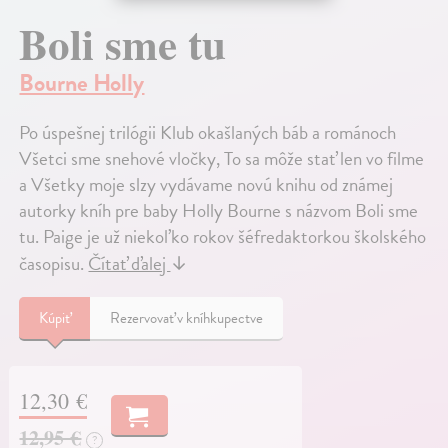
Boli sme tu
Bourne Holly
Po úspešnej trilógii Klub okašlaných báb a románoch
Všetci sme snehové vločky, To sa môže stať len vo filme
a Všetky moje slzy vydávame novú knihu od známej
autorky kníh pre baby Holly Bourne s názvom Boli sme
tu. Paige je už niekoľko rokov šéfredaktorkou školského
časopisu.
Čítať ďalej
↓
Kúpiť
Rezervovať v kníhkupectve
12,30 €
12,95 €
?