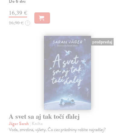
Do 6 dní
16,39 €
16,90 €
?
predpredaj
A svet sa aj tak točí ďalej
Jäger Sarah
| Kniha
Voda, zmrzlina, výlety. Čo cez prázdniny robíte najradšej?