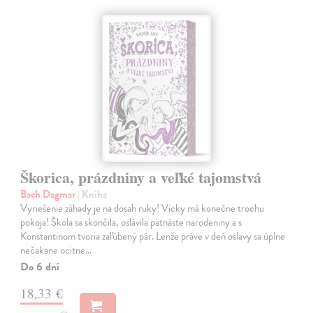
Škorica, prázdniny a veľké tajomstvá
Bach Dagmar
| Kniha
Vyriešenie záhady je na dosah ruky! Vicky má konečne trochu
pokoja! Škola sa skončila, oslávila pätnáste narodeniny a s
Konstantinom tvoria zaľúbený pár. Lenže práve v deň oslavy sa úplne
nečakane ocitne…
Do 6 dní
18,33 €