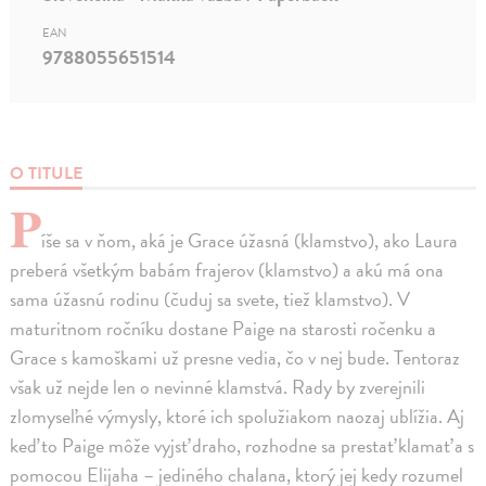
EAN
9788055651514
O TITULE
P
íše sa v ňom, aká je Grace úžasná (klamstvo), ako Laura
preberá všetkým babám frajerov (klamstvo) a akú má ona
sama úžasnú rodinu (čuduj sa svete, tiež klamstvo). V
maturitnom ročníku dostane Paige na starosti ročenku a
Grace s kamoškami už presne vedia, čo v nej bude. Tentoraz
však už nejde len o nevinné klamstvá. Rady by zverejnili
zlomyseľné výmysly, ktoré ich spolužiakom naozaj ublížia. Aj
keď to Paige môže vyjsť draho, rozhodne sa prestať klamať a s
pomocou Elijaha – jediného chalana, ktorý jej kedy rozumel