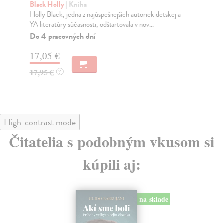
Black Holly
| Kniha
Bl
Holly Black, jedna z najúspešnejších autoriek detskej a
Pok
YA literatúry súčasnosti, odštartovala v nov...
tie
Do 4 pracovných dní
Do
17,05 €
17
17,95 €
17
?
High-contrast mode
Čitatelia s podobným vkusom si
kúpili aj:
na sklade