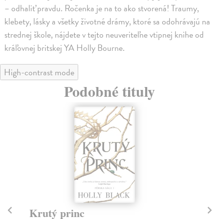
– odhaliť pravdu. Ročenka je na to ako stvorená! Traumy,
klebety, lásky a všetky životné drámy, ktoré sa odohrávajú na
strednej škole, nájdete v tejto neuveriteľne vtipnej knihe od
kráľovnej britskej YA Holly Bourne.
High-contrast mode
Podobné tituly
Krutý princ
Z