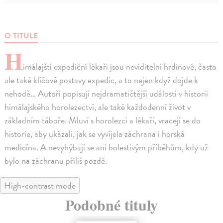
O TITULE
H
imálajští expediční lékaři jsou neviditelní hrdinové, často
ale také klíčové postavy expedic, a to nejen když dojde k
nehodě… Autoři popisují nejdramatičtější události v historii
himálajského horolezectví, ale také každodenní život v
základním táboře. Mluví s horolezci a lékaři, vracejí se do
historie, aby ukázali, jak se vyvíjela záchrana i horská
medicína. A nevyhýbají se ani bolestivým příběhům, kdy už
bylo na záchranu příliš pozdě.
High-contrast mode
Podobné tituly