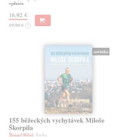
vydania
16,92 €
19,90 €
?
novinka
155 běžeckých vychytávek Miloše
Škorpila
Škorpil Miloš
| Kniha