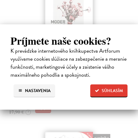
Príjmete naše cookies?
K prevádzke internetového kníhkupectva Artforum
využívame cookies slúžiace na zabezpečenie a meranie
Moderná sebaobrana
funkčnosti, marketingové účely a zaistenie vášho
Houdek Jasmína, Houdek Pavel
| Kniha
maximálneho pohodlia a spokojnosti.
Stretli ste sa niekedy so sexuálnym obťažovaním? Čelili ste
sexistickým vtipom alebo nevhodným narážkam svojho šéfa?
Na sklade
NASTAVENIA
SÚHLASÍM
17,01 €
17,90 €
?
novinka