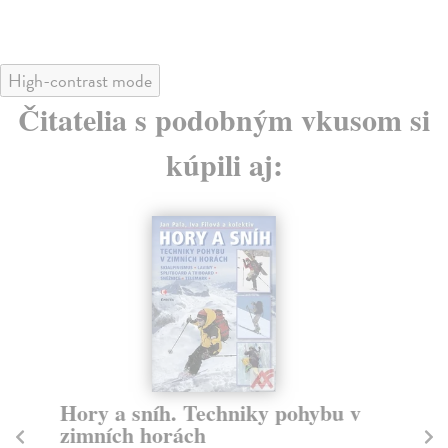
High-contrast mode
Čitatelia s podobným vkusom si
kúpili aj:
Hory a sníh. Techniky pohybu v
K
zimních horách
Bos