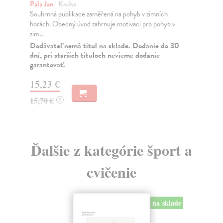
Pod
Pala Jan
| Kniha
vše
Souhrnná publikace zaměřená na pohyb v zimních
horách. Obecný úvod zahrnuje motivaci pro pohyb v
Za
zim...
20
Dodávateľ nemá titul na sklade. Dodanie do 30
dní, pri starších tituloch nevieme dodanie
20
garantovať.
15,23 €
15,70 €
?
Ďalšie z kategórie šport a
cvičenie
na sklade