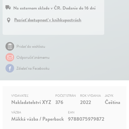
Na externom sklade v ČR. Dodanie do 16 dní
Pozrieť dostupnosť v kníhkupectvách
Pridať do wishlistu
Odporučiť známemu
Zdielať na Facebooku
VYDAVATEĽ
POČET STRÁN
ROK VYDANIA
JAZYK
Nakladatelství XYZ
376
2022
Čeština
VÄZBA
EAN
Mäkká väzba / Paperback
9788075979872