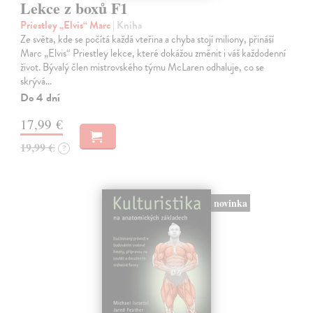
Lekce z boxů F1
Priestley „Elvis“ Marc
| Kniha
Ze světa, kde se počítá každá vteřina a chyba stojí miliony, přináší
Marc „Elvis“ Priestley lekce, které dokážou změnit i váš každodenní
život. Bývalý člen mistrovského týmu McLaren odhaluje, co se
skrývá…
Do 4 dní
17,99 €
19,99 €
?
novinka