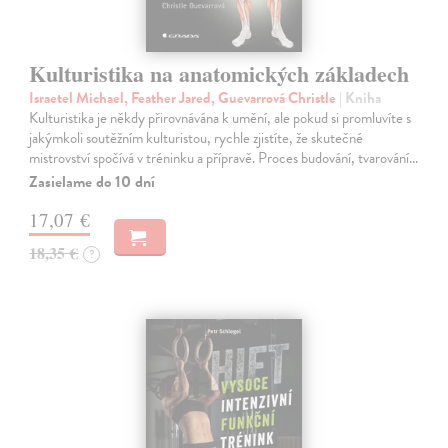
Kulturistika na anatomických základech
Israetel Michael, Feather Jared, Guevarrová Christle
| Kniha
Kulturistika je někdy přirovnávána k umění, ale pokud si promluvíte s
jakýmkoli soutěžním kulturistou, rychle zjistíte, že skutečné
mistrovství spočívá v tréninku a přípravě. Proces budování, tvarování…
Zasielame do 10 dní
17,07 €
18,35 €
?