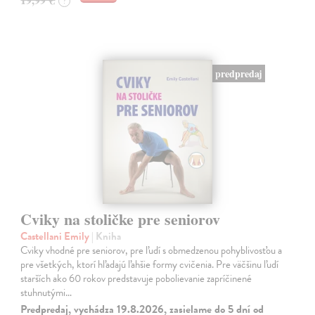
?
predpredaj
Cviky na stoličke pre seniorov
Castellani Emily
| Kniha
Cviky vhodné pre seniorov, pre ľudí s obmedzenou pohyblivosťou a
pre všetkých, ktorí hľadajú ľahšie formy cvičenia. Pre väčšinu ľudí
starších ako 60 rokov predstavuje pobolievanie zapríčinené
stuhnutými…
Predpredaj, vychádza 19.8.2026, zasielame do 5 dní od