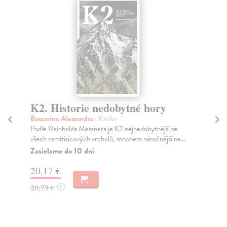
K2. Historie nedobytné hory
K
z
Boscarino Alessandro
| Kniha
Podle Reinholda Messnera je K2 nejnedobytnější ze
Isr
všech osmitisícových vrcholů, mnohem náročnější ne...
Kul
si 
Zasielame do 10 dní
Za
20,17 €
17
20,79 €
?
18