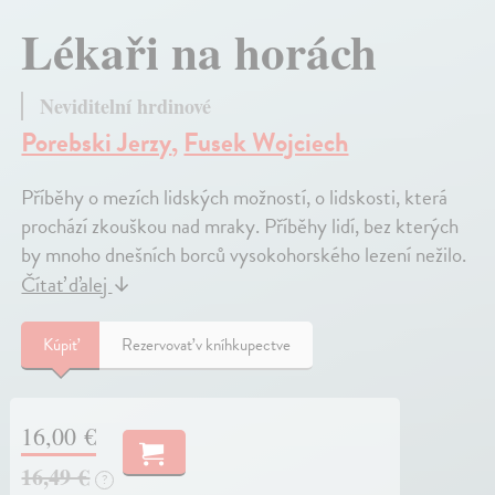
Lékaři na horách
Neviditelní hrdinové
Porebski Jerzy
,
Fusek Wojciech
Příběhy o mezích lidských možností, o lidskosti, která
prochází zkouškou nad mraky. Příběhy lidí, bez kterých
by mnoho dnešních borců vysokohorského lezení nežilo.
Čítať ďalej
↓
Kúpiť
Rezervovať v kníhkupectve
16,00 €
16,49 €
?