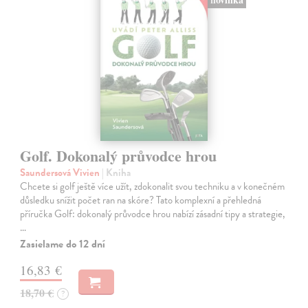
Golf. Dokonalý průvodce hrou
Saundersová Vivien
| Kniha
Chcete si golf ještě více užít, zdokonalit svou techniku a v konečném
důsledku snížit počet ran na skóre? Tato komplexní a přehledná
příručka Golf: dokonalý průvodce hrou nabízí zásadní tipy a strategie,
…
Zasielame do 12 dní
16,83 €
18,70 €
?