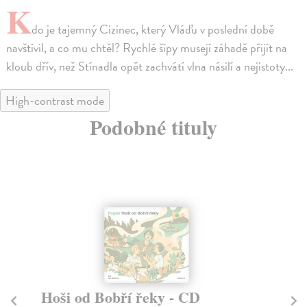
K
do je tajemný Cizinec, který Vláďu v poslední době
navštívil, a co mu chtěl? Rychlé šípy musejí záhadě přijít na
kloub dřív, než Stínadla opět zachvátí vlna násilí a nejistoty...
High-contrast mode
Podobné tituly
Hoši od Bobří řeky - CD
Ž