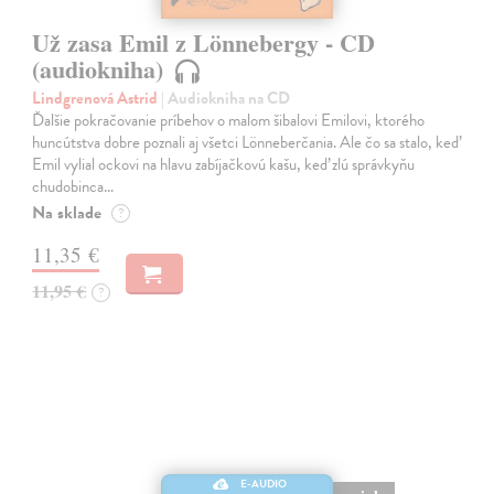
Už zasa Emil z Lönnebergy - CD
(audiokniha)
Lindgrenová Astrid
| Audiokniha na CD
Ďalšie pokračovanie príbehov o malom šibalovi Emilovi, ktorého
huncútstva dobre poznali aj všetci Lönneberčania. Ale čo sa stalo, keď
Emil vylial ockovi na hlavu zabíjačkovú kašu, keď zlú správkyňu
chudobinca…
Na sklade
?
11,35 €
11,95 €
?
E-AUDIO