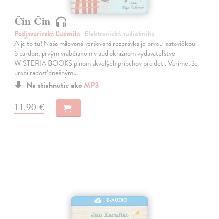
Čin Čin
Podjavorinská Ľudmila
| Elektronická audiokniha
A je to tu! Naša milovaná veršovaná rozprávka je prvou lastovičkou –
ó pardon, prvým vrabčiakom v audioknižnom vydavateľstve
WISTERIA BOOKS plnom skvelých príbehov pre deti. Veríme, že
urobí radosť dnešným…
Na stiahnutie ako
MP3
11,90 €
E-AUDIO