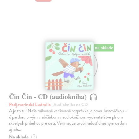
na sklade
Čin Čin - CD (audiokniha)
Podjavorinská Ľudmila
| Audiokniha na CD
A je to tu! Naša milovaná veršovaná rozprávka je prvou lastovičkou –
ó pardon, prvým vrabčiakom v audioknižnom vydavateľstve plnom
skvelých príbehov pre deti. Veríme, že urobí radosť dnešným deťom
aj ich…
Na sklade
?