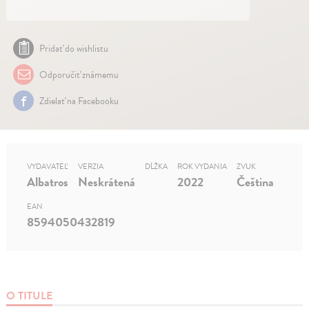
Pridať do wishlistu
Odporučiť známemu
Zdielať na Facebooku
VYDAVATEĽ
VERZIA
DĹŽKA
ROK VYDANIA
ZVUK
Albatros
Neskrátená
2022
Čeština
EAN
8594050432819
O TITULE