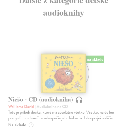
audioknihy
na sklade
Niešo - CD (audiokniha)
Walliams David
| Audiokniha na CD
Toto je príbeh decka, ktoré má absolútne všetko. Všetko, na čo len
pomyslí, mu okamžite zabezpečia jeho láskaví a dobroprajní rodičia.
Na sklade
?