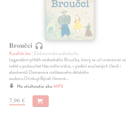
Broučci
Karafiát Jan
| Elektronická audiokniha
Legendární příběh nezbedného Broučka, který se učí orientovat ve
světě a poslouchat hlas svého srdce, v podání současných členů i
absolventů Dismanova rozhlasového dětského
souboru.Účinkují:Bývalí členové…
Na stiahnutie ako
MP3
7,96 €