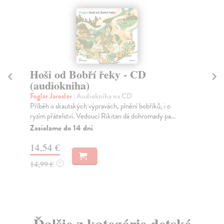
Hoši od Bobří řeky - CD
Ž
(audiokniha)
-
Foglar Jaroslav
| Audiokniha na CD
Fog
Příběh o skautských výpravách, plnění bobříků, i o
Tři
ryzím přátelství. Vedoucí Rikitan dá dohromady pa...
Seb
ma.
Zasielame do 14 dní
Na
14,54 €
17
14,99 €
?
18
Ďalšie z kategórie detské