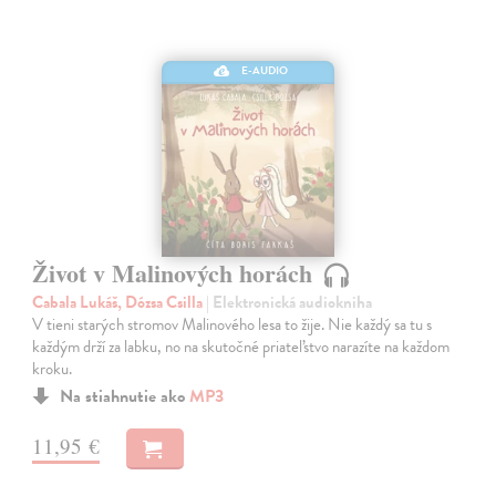
E-AUDIO
Život v Malinových horách
Cabala Lukáš, Dózsa Csilla
| Elektronická audiokniha
V tieni starých stromov Malinového lesa to žije. Nie každý sa tu s
každým drží za labku, no na skutočné priateľstvo narazíte na každom
kroku.
Na stiahnutie ako
MP3
11,95 €