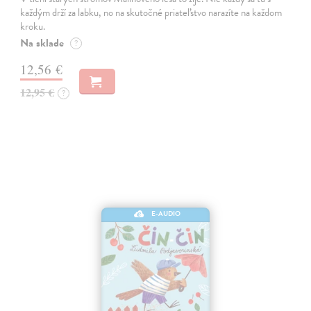
každým drží za labku, no na skutočné priateľstvo narazíte na každom
kroku.
Na sklade
?
12,56 €
12,95 €
?
E-AUDIO