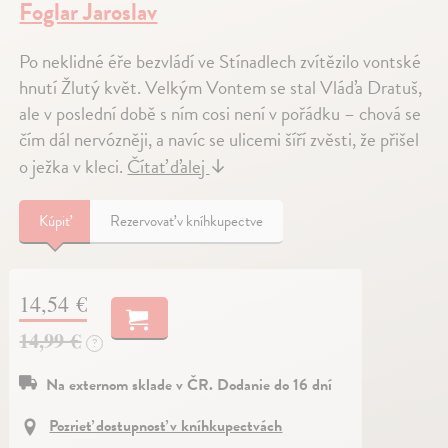
Foglar Jaroslav
Po neklidné éře bezvládí ve Stínadlech zvítězilo vontské
hnutí Žlutý květ. Velkým Vontem se stal Vláďa Dratuš,
ale v poslední době s ním cosi není v pořádku – chová se
čím dál nervózněji, a navíc se ulicemi šíří zvěsti, že přišel
o ježka v kleci.
Čítať ďalej
↓
Kúpiť
Rezervovať v kníhkupectve
14,54 €
14,99 €
?
Na externom sklade v ČR. Dodanie do 16 dní
Pozrieť dostupnosť v kníhkupectvách