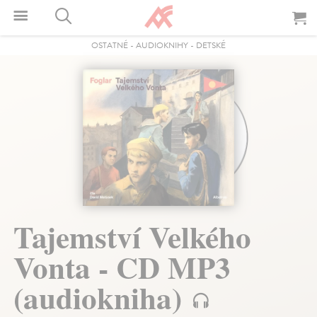
OSTATNÉ
-
AUDIOKNIHY
-
DETSKÉ
Tajemství Velkého
Vonta - CD MP3
(audiokniha)