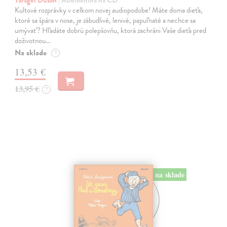
Taragel Dušan
| Audiokniha na CD
Kultové rozprávky v celkom novej audiopodobe! Máte doma dieťa,
ktoré sa špára v nose, je zábudlivé, lenivé, papuľnaté a nechce sa
umývať? Hľadáte dobrú polepšovňu, ktorá zachráni Vaše dieťa pred
doživotnou…
Na sklade
?
13,53 €
13,95 €
?
na sklade