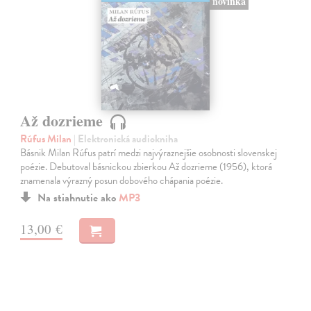
novinka
Až dozrieme
Rúfus Milan
| Elektronická audiokniha
Básnik Milan Rúfus patrí medzi najvýraznejšie osobnosti slovenskej
poézie. Debutoval básnickou zbierkou Až dozrieme (1956), ktorá
znamenala výrazný posun dobového chápania poézie.
Na stiahnutie ako
MP3
13,00 €