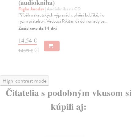
(audiokniha)
-
Foglar Jaroslav
| Audiokniha na CD
Fog
Příběh o skautských výpravách, plnění bobříků, i o
Tři
ryzím přátelství. Vedoucí Rikitan dá dohromady pa...
Seb
ma.
Zasielame do 14 dní
Na
14,54 €
17
14,99 €
?
18
High-contrast mode
Čitatelia s podobným vkusom si
kúpili aj: