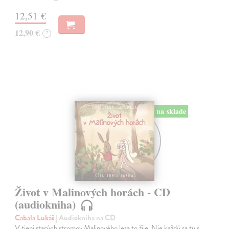
12,51 €
12,90 €
?
na sklade
Život v Malinových horách - CD
(audiokniha)
Cabala Lukáš
| Audiokniha na CD
V tieni starých stromov Malinového lesa to žije. Nie každý sa tu s