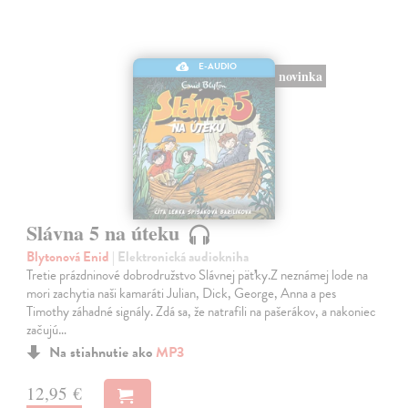
E-AUDIO
novinka
Slávna 5 na úteku
Blytonová Enid
| Elektronická audiokniha
Tretie prázdninové dobrodružstvo Slávnej päťky.Z neznámej lode na
mori zachytia naši kamaráti Julian, Dick, George, Anna a pes
Timothy záhadné signály. Zdá sa, že natrafili na pašerákov, a nakoniec
začujú…
Na stiahnutie ako
MP3
12,95 €