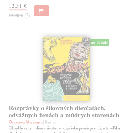
12,51 €
12,90 €
?
na sklade
Rozprávky o šikovných dievčatách,
odvážnych ženách a múdrych starenách
Oravcová Marianna
| Kniha
Obvykle sa za hrdinu v živote i v rozprávke považuje muž, a to vďaka