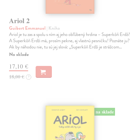
Ariol 2
Guibert Emmanuel
| Kniha
Ariol je tu zas a spolu s ním aj jeho obľúbený hrdina – Superkôň Erdži!
A Superkôň Erdži má, prosím pekne, aj vlastnú pesničku! Poznáte ju?
Ak by náhodou nie, tu sú jej slová: „Superkôň Erdži je strážcom…
Na sklade
17,10 €
18,00 €
?
na sklade