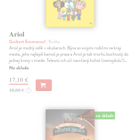
Ariol
Guibert Emmanuel
| Kniha
Ariol je modrý oslík v okuliaroch. Býva so svojimi rodičmi na kraji
mesta, jeho najlepší kamoš je prasa a Ariol je tak trochu buchnutý do
jednej kravy v triede. Telesnú ich učí navrčaný kohút (namojdušu!)…
Na sklade
17,10 €
18,00 €
?
na sklade