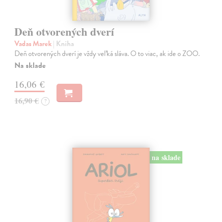
Deň otvorených dverí
Vadas Marek
| Kniha
Deň otvorených dverí je vždy veľká sláva. O to viac, ak ide o ZOO.
Na sklade
16,06 €
16,90 €
?
na sklade