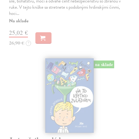
sile, bohatstvu, moci a odvahe čeliť nebezpečenstvu so zbraňou v
ruke. V tejto knižke sa stretnete s podobnými hrdinskými činmi,
hoci…
Na sklade
25,02 €
26,90 €
?
na sklade