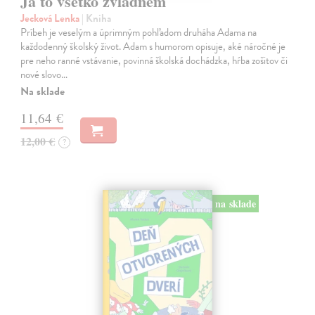
Ja to všetko zvládnem
Jecková Lenka
| Kniha
Príbeh je veselým a úprimným pohľadom druháha Adama na
každodenný školský život. Adam s humorom opisuje, aké náročné je
pre neho ranné vstávanie, povinná školská dochádzka, hŕba zošitov či
nové slovo…
Na sklade
11,64 €
12,00 €
?
na sklade