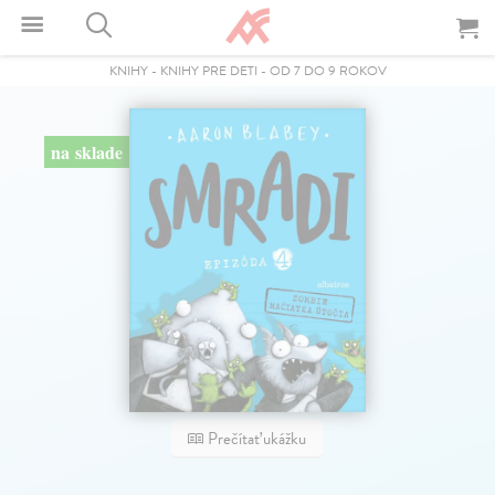
KNIHY
-
KNIHY PRE DETI
-
OD 7 DO 9 ROKOV
na sklade
Prečítať ukážku