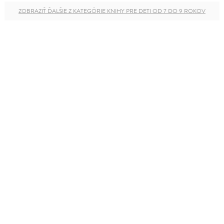
ZOBRAZIŤ ĎALŠIE Z KATEGÓRIE KNIHY PRE DETI OD 7 DO 9 ROKOV