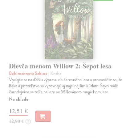
Dievča menom Willow 2: Šepot lesa
Bohlmannová Sabine
| Kniha
Vydajte sa na ďalšiu výpravu do čarovného lesa a presvedčte sa, že
láska a priateľstvo sa vyrovnajú aj najsilnejším kúzlam. Štyri malé
čarodejnice sa tešia na leto vo Willowinom magickom lese.
Na sklade
12,51 €
12,90 €
?