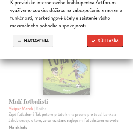
K prevádzke internetového kníhkupectva Artforum
18,00 €
využívame cookies slúžiace na zabezpečenie a meranie
?
funkčnosti, marketingové účely a zaistenie vášho
maximálneho pohodlia a spokojnosti.
na sklade
NASTAVENIA
SÚHLASÍM
Malí futbalisti
Vešper Marek
| Kniha
Žiješ futbalom? Tak potom je táto kniha presne pre teba! Lenka a
Jakub snívajú o tom, že sa raz stanú najlepšími futbalistami na svete.
Na sklade