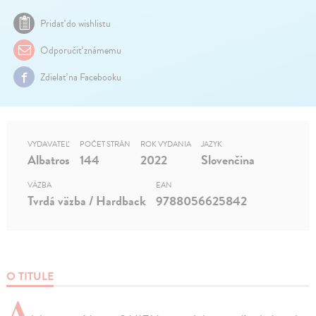
Pridať do wishlistu
Odporučiť známemu
Zdielať na Facebooku
VYDAVATEĽ
POČET STRÁN
ROK VYDANIA
JAZYK
Albatros
144
2022
Slovenčina
VÄZBA
EAN
Tvrdá väzba / Hardback
9788056625842
O TITULE
A