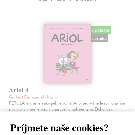
na sklade
novinka
Ariol 4
Guibert Emmanuel
| Kniha
PEŤULA je krásna a ako pekne vonia! Ariol sedí v triede rovno za ňou
a vo svojich myšlienkach ju zasýpa komplimentami. Dokonca si
predstavuje, ako jej hovorí, že ju miluje.
Na sklade
Príjmete naše cookies?
17,10 €