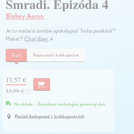
Smradi. Epizóda 4
Blabey Aaron
Je tu mačacia zombie apokalypsa! Treba panikáriť?
Plakať?
Čítať ďalej
↓
Kúpiť
Rezervovať v kníhkupectve
13,57 €
13,99 €
?
Na sklade – Zasielame nasledujúci pracovný deň
Pozrieť dostupnosť v kníhkupectvách