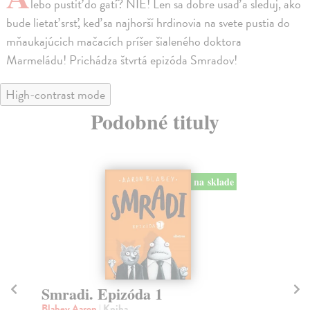
lebo pustiť do gatí? NIE! Len sa dobre usaď a sleduj, ako
bude lietať srsť, keď sa najhorší hrdinovia na svete pustia do
mňaukajúcich mačacích príšer šialeného doktora
Marmeládu! Prichádza štvrtá epizóda Smradov!
High-contrast mode
Podobné tituly
dotlač
Smradi. Epizóda 3
S
Blabey Aaron
| Kniha
Bl