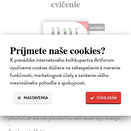
cvičenie
novinka
Príjmete naše cookies?
K prevádzke internetového kníhkupectva Artforum
využívame cookies slúžiace na zabezpečenie a meranie
funkčnosti, marketingové účely a zaistenie vášho
maximálneho pohodlia a spokojnosti.
Golf. Dokonalý průvodce hrou
NASTAVENIA
SÚHLASÍM
Saundersová Vivien
| Kniha
Chcete si golf ještě více užít, zdokonalit svou techniku a v konečném
důsledku snížit počet ran na skóre? Tato komplexní a přehledná
příručka Golf: dokonalý průvodce hrou nabízí zásadní tipy a strategie,
…