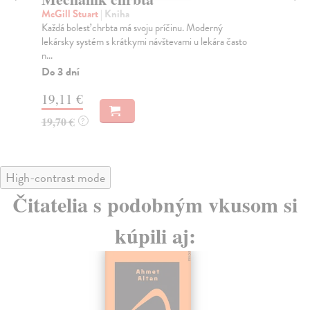
McGill Stuart
| Kniha
Hr
Každá bolesť chrbta má svoju príčinu. Moderný
Šac
lekársky systém s krátkymi návštevami u lekára často
rad
n...
Na
Do 3 dní
12
19,11 €
12
19,70 €
?
High-contrast mode
Čitatelia s podobným vkusom si
kúpili aj: