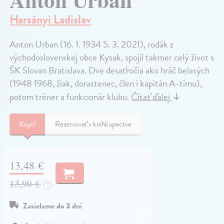
Harsányi Ladislav
Anton Urban (16. 1. 1934 5. 3. 2021), rodák z
východoslovenskej obce Kysak, spojil takmer celý život s
ŠK Slovan Bratislava. Dve desaťročia ako hráč belasých
(1948 1968, žiak, dorastenec, člen i kapitán A-tímu),
potom tréner a funkcionár klubu.
Čítať ďalej
↓
Kúpiť
Rezervovať v kníhkupectve
13,48 €
13,90 €
?
Zasielame do 3 dní