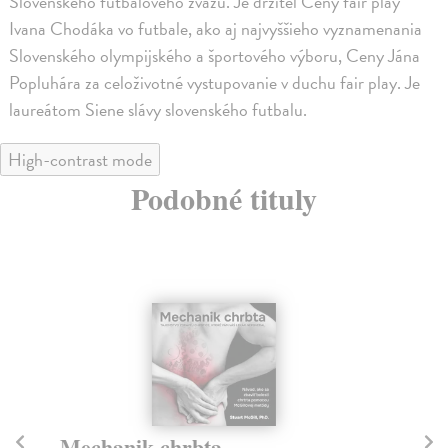
Slovenského futbalového zväzu. Je držiteľ Ceny fair play
Ivana Chodáka vo futbale, ako aj najvyššieho vyznamenania
Slovenského olympijského a športového výboru, Ceny Jána
Popluhára za celoživotné vystupovanie v duchu fair play. Je
laureátom Siene slávy slovenského futbalu.
High-contrast mode
Podobné tituly
Mechanik chrbta
Š