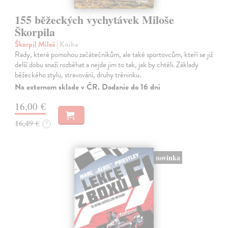
155 běžeckých vychytávek Miloše
Škorpila
Škorpil Miloš
| Kniha
Rady, které pomohou začátečníkům, ale také sportovcům, kteří se již
delší dobu snaží rozběhat a nejde jim to tak, jak by chtěli. Základy
běžeckého stylu, stravování, druhy tréninku.
Na externom sklade v ČR. Dodanie do 16 dní
16,00 €
16,49 €
?
novinka