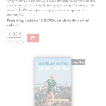
Cviky vhodné pre seniorov, pre ľudí s obmedzenou pohyblivosťou a
pre všetkých, ktorí hľadajú ľahšie formy cvičenia. Pre väčšinu ľudí
starších ako 60 rokov predstavuje pobolievanie zapríčinené
stuhnutými…
Predpredaj, vychádza 19.8.2026, zasielame do 5 dní od
vydania
16,92 €
19,90 €
?
novinka