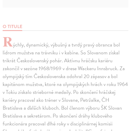
O TITULE
R
ýchly, dynamický, výbušný a tvrdý pravý obranca bol
lídrom mužstva na trávniku i v kabíne. So Slovanom získal
trikrát Československý pohár. Aktívnu hráčsku kariéru
zakončil v sezóne 1968/1969 v drese Wackeru Innsbruck. Za
olympijský tím Československa odohral 20 zápasov a bol
kapitánom mužstva, ktoré na olympijských hrách v roku 1964
v Tokiu získalo strieborné medaily. Po skončení hráčskej
kariéry pracoval ako tréner v Slovane, Petržalke, ČH
Bratislava a ďalších kluboch. Bol členom výboru ŠK Slovan
Bratislava a sekretárom. Po skončení dráhy klubového
funkcionára pracoval dlhé roky v disciplinárnej komisii