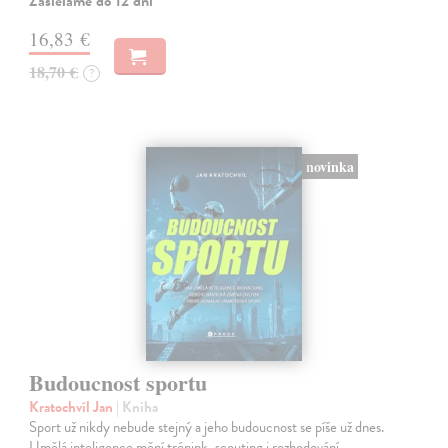
Zasielame do 12 dní
16,83 €
18,70 €
?
novinka
Budoucnost sportu
Kratochvíl Jan
| Kniha
Sport už nikdy nebude stejný a jeho budoucnost se píše už dnes.
Umělá inteligence mění trénink, scouting i rozhodování.