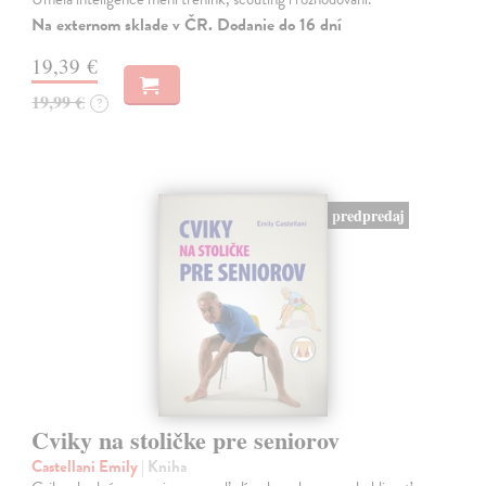
Na externom sklade v ČR. Dodanie do 16 dní
19,39 €
19,99 €
?
predpredaj
Cviky na stoličke pre seniorov
Castellani Emily
| Kniha