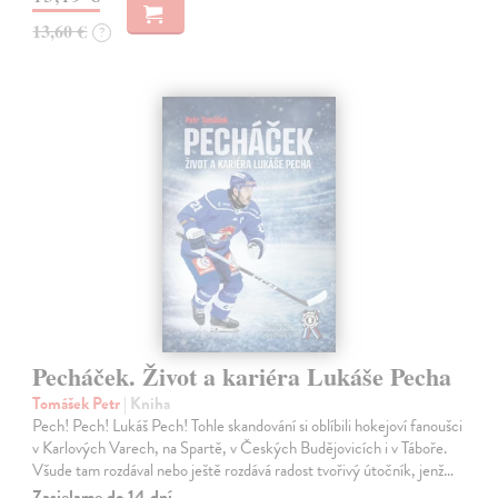
13,60 €
?
Pecháček. Život a kariéra Lukáše Pecha
Tomášek Petr
| Kniha
Pech! Pech! Lukáš Pech! Tohle skandování si oblíbili hokejoví fanoušci
v Karlových Varech, na Spartě, v Českých Budějovicích i v Táboře.
Všude tam rozdával nebo ještě rozdává radost tvořivý útočník, jenž…
Zasielame do 14 dní