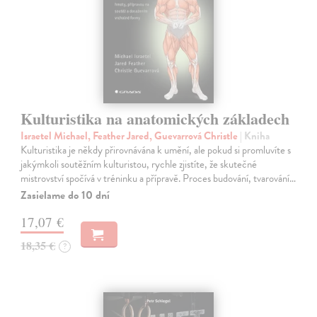
Kulturistika na anatomických základech
Israetel Michael, Feather Jared, Guevarrová Christle
| Kniha
Kulturistika je někdy přirovnávána k umění, ale pokud si promluvíte s
jakýmkoli soutěžním kulturistou, rychle zjistíte, že skutečné
mistrovství spočívá v tréninku a přípravě. Proces budování, tvarování…
Zasielame do 10 dní
17,07 €
18,35 €
?