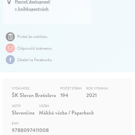
Pozrieť dostupnosť
v kníhkupectvách
Pridať do wishlistu
Odporučiť známemu
Zdielať na Facebooku
VYDAVATEĽ
POČET STRÁN
ROK VYDANIA
ŠK Slovan Bratislava
194
2021
JAZYK
VÄZBA
Slovenčina
Mäkká väzba / Paperback
EAN
9788097411008