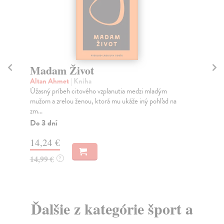
Madam Život
M
Altan Ahmet
| Kniha
Mc
Úžasný príbeh citového vzplanutia medzi mladým
Kaž
mužom a zrelou ženou, ktorá mu ukáže iný pohľad na
lek
zm...
n...
Do 3 dní
Do
14,24 €
19
14,99 €
19
?
Ďalšie z kategórie šport a