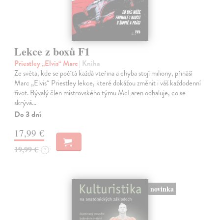
Lekce z boxů F1
Priestley „Elvis“ Marc
| Kniha
Ze světa, kde se počítá každá vteřina a chyba stojí miliony, přináší
Marc „Elvis“ Priestley lekce, které dokážou změnit i váš každodenní
život. Bývalý člen mistrovského týmu McLaren odhaluje, co se
skrývá…
Do 3 dní
17,99 €
19,99 €
?
novinka