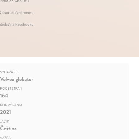
ridať do wishlistu
dporučiť známemu
dielať na Facebooku
VYDAVATEĽ
Volvox globator
POČET STRÁN
164
ROK VYDANIA
2021
JAZYK
Čeština
VÄZBA