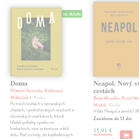
na sklade
Doma
Neapol. Nový s
cestách
Pilátová Veronika, Koklesová
Miška (ed.)
| Kniha
Bárta Miroslav, Kovář Ma
Po troch knihách o tatranských
Michal
| Kniha
chatách, vysokohorských nosičoch a
Vidět Neapol a zemřít? M
slovenských značkároch, ktoré
Zasielame do 12 dní
hľadali príbehy vysoko na
hrebeňoch, sme sa tentoraz vrátili
15,91 €
dolu. Pod vrcholy, do každodenných