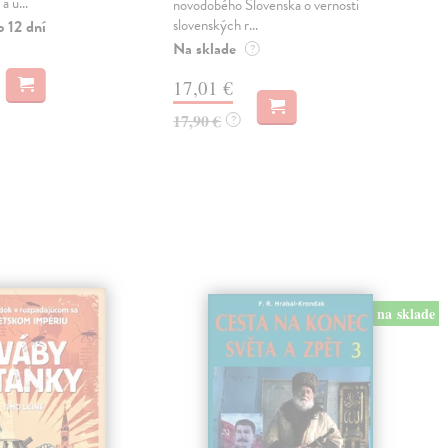
a u...
Dod
novodobého Slovenska o vernosti
skl
slovenských r...
o 12 dní
sta
Na sklade
?
dod
17,01 €
8,
17,90 €
?
8,4
na sklade