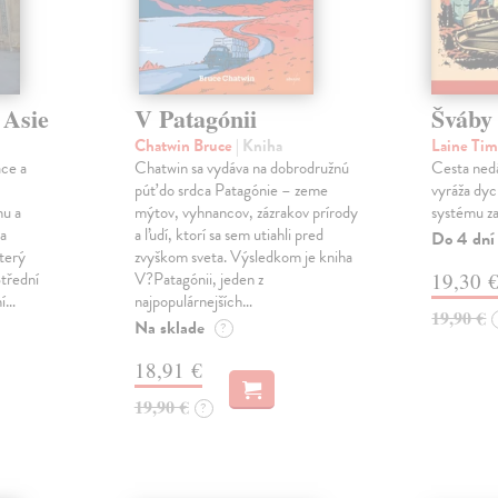
 Asie
V Patagónii
Šváby
Chatwin Bruce
| Kniha
Laine Ti
áce a
Chatwin sa vydáva na dobrodružnú
Cesta nedá
púť do srdca Patagónie – zeme
vyráža dyc
nu a
mýtov, vyhnancov, zázrakov prírody
systému zaž
la
a ľudí, ktorí sa sem utiahli pred
Do 4 dní
terý
zvyškom sveta. Výsledkom je kniha
Střední
V?Patagónii, jeden z
19,30 
ní…
najpopulárnejších…
19,90 €
Na sklade
?
18,91 €
19,90 €
?