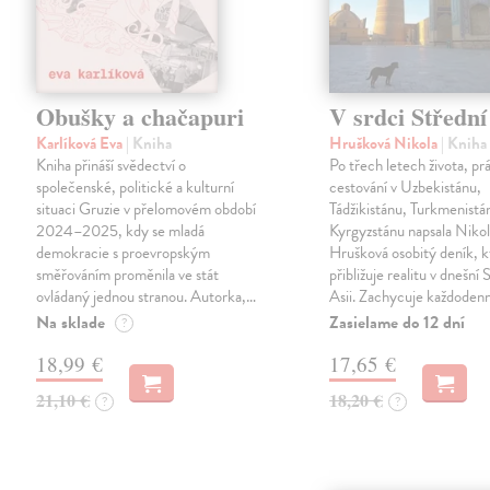
Obušky a chačapuri
V srdci Střední
Karlíková Eva
| Kniha
Hrušková Nikola
| Kniha
Kniha přináší svědectví o
Po třech letech života, pr
společenské, politické a kulturní
cestování v Uzbekistánu,
situaci Gruzie v přelomovém období
Tádžikistánu, Turkmenistá
2024–2025, kdy se mladá
Kyrgyzstánu napsala Niko
demokracie s proevropským
Hrušková osobitý deník, k
směřováním proměnila ve stát
přibližuje realitu v dnešní 
ovládaný jednou stranou. Autorka,…
Asii. Zachycuje každoden
Na sklade
Zasielame do 12 dní
?
18,99 €
17,65 €
21,10 €
18,20 €
?
?