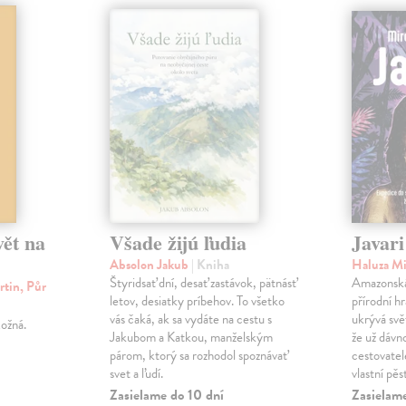
vět na
Všade žijú ľudia
Javari
Absolon Jakub
| Kniha
Haluza Mi
Štyridsať dní, desať zastávok, pätnásť
Amazonská 
rtin, Půr
letov, desiatky príbehov. To všetko
přírodní hr
vás čaká, ak sa vydáte na cestu s
ukrývá svět
ožná.
Jakubom a Katkou, manželským
že už dávn
párom, ktorý sa rozhodol spoznávať
cestovatel
svet a ľudí.
vlastní pě
Zasielame do 10 dní
Zasielame