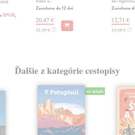
znalec a...
ale i tajemnou 
ediná
Zasielame do 12 dní
Zasielame d
ko
EPUB
,
20,47 €
12,71 €
21,10 €
13,10 €
?
?
Ďalšie z kategórie cestopisy
na sklade