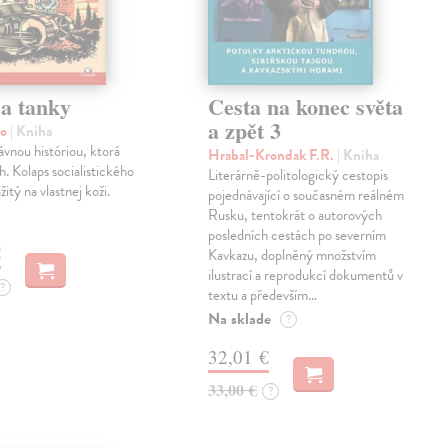
 a tanky
Cesta na konec světa
a zpět 3
mo
| Kniha
vnou históriou, ktorá
Hrabal-Krondak F.R.
| Kniha
h. Kolaps socialistického
Literárně-politologický cestopis
itý na vlastnej koži.
pojednávající o současném reálném
Rusku, tentokrát o autorových
posledních cestách po severním
€
Kavkazu, doplněný množstvím
ilustrací a reprodukcí dokumentů v
?
textu a především…
Na sklade
?
32,01 €
33,00 €
?