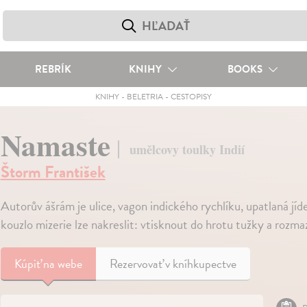
REBRÍK
KNIHY
BOOKS
KNIHY
-
BELETRIA
-
CESTOPISY
Namaste
umělcovy toulky Indií
Štorm František
Autorův ášrám je ulice, vagon indického rychlíku, upatlaná jí
kouzlo mizerie lze nakreslit: vtisknout do hrotu tužky a rozm
Kúpiť
na webe
Rezervovať v kníhkupectve