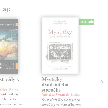
 aj:
na sklade
t vědy v
Mystičky
Ří
dvadsiateho
Hru
storočia
Obl
tišek
| Kniha
Fran
ehlédnutelnou
Mikloško František
| Kniha
gen
rního života.
Kniha Mystičky dvadsiateho
ilust
namnou a mocnou,
storočia je veľkým príbehom