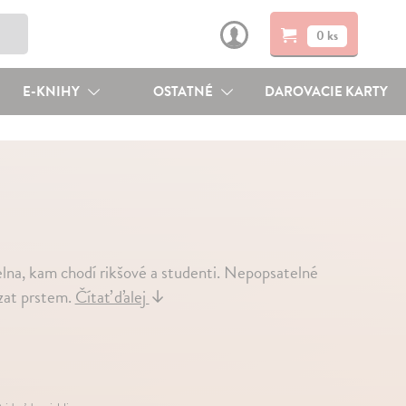
0 ks
E-KNIHY
OSTATNÉ
DAROVACIE KARTY
delna, kam chodí rikšové a studenti. Nepopsatelné
azat prstem.
Čítať ďalej
↓