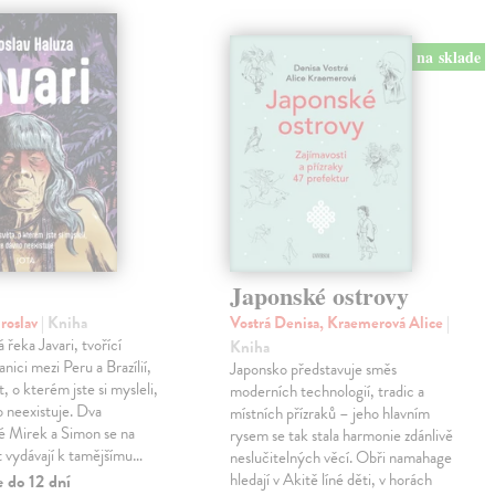
na sklade
Japonské ostrovy
roslav
| Kniha
Vostrá Denisa, Kraemerová Alice
|
řeka Javari, tvořící
Kniha
anici mezi Peru a Brazílií,
Japonsko představuje směs
, o kterém jste si mysleli,
moderních technologií, tradic a
o neexistuje. Dva
místních přízraků – jeho hlavním
é Mirek a Simon se na
rysem se tak stala harmonie zdánlivě
st vydávají k tamějšímu…
neslučitelných věcí. Obři namahage
hledají v Akitě líné děti, v horách
 do 12 dní