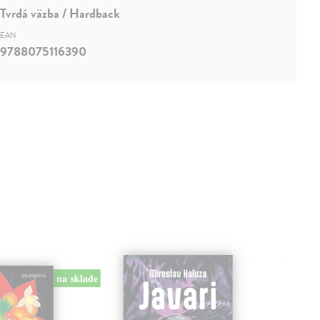
Tvrdá väzba / Hardback
EAN
9788075116390
na sklade