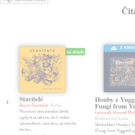
Čit
E-KNI
na sklade
Stavitelé
Houby z Yugg
Fungi from Y
Štorm František
| Kniha
Povinnost vést stavební deník
Lovecraft Howard Phil
vyplývá ze zákona. Je-li veden
Elektronická kniha
e
výtvarníkem, není divu, že smíchá
Sbírka básní Houby z Y
techn...
(Fungi from Yuggoth) j