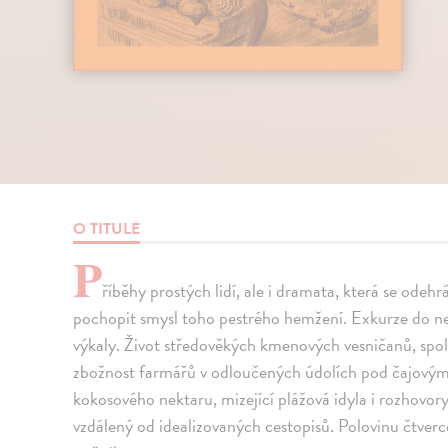
O TITULE
P
říběhy prostých lidí, ale i dramata, která se odehr
pochopit smysl toho pestrého hemžení. Exkurze do ne
výkaly. Život středověkých kmenových vesničanů, spole
zbožnost farmářů v odloučených údolích pod čajový
kokosového nektaru, mizející plážová idyla i rozhovo
vzdálený od idealizovaných cestopisů. Polovinu čtvercov