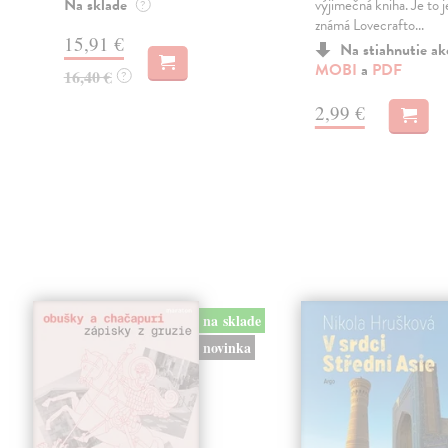
Na sklade
výjimečná kniha. Je to j
?
známá Lovecrafto...
15,91 €
Na stiahnutie a
MOBI
a
PDF
16,40 €
?
2,99 €
na sklade
novinka