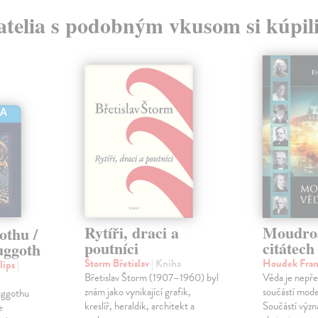
atelia s podobným vkusom si kúpili
HA
Rytíři, draci a
Moudros
othu /
poutníci
citátech
uggoth
Štorm Břetislav
| Kniha
Houdek Fran
lips
|
Břetislav Štorm (1907–1960) byl
Věda je nepř
znám jako vynikající grafik,
součástí mode
uggothu
kreslíř, heraldik, architekt a
Součástí výz
e