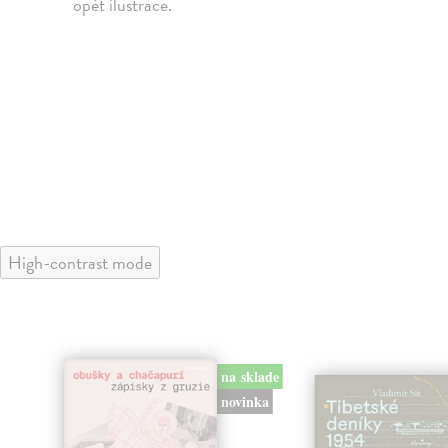
opět ilustrace.
High-contrast mode
na sklade
novinka