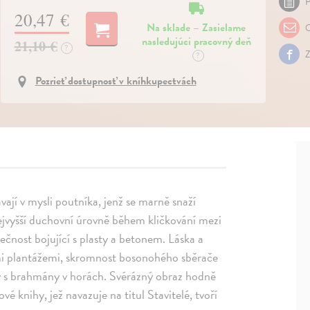
P
20,47 €
Na sklade – Zasielame
O
nasledujúci pracovný deň
21,10 €
?
Z
?
Pozrieť dostupnosť v kníhkupectvách
ávají v mysli poutníka, jenž se marně snaží
jvyšší duchovní úrovně během kličkování mezi
čnost bojující s plasty a betonem. Láska a
mi plantážemi, skromnost bosonohého sběrače
ry s brahmány v horách. Svérázný obraz hodně
é knihy, jež navazuje na titul Stavitelé, tvoří