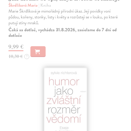
Škrdlíková Marie
| Kniha
Marie Škrdlíková je mimořádný přírodní úkaz. Její povídky voní
půdou, kořeny, stonky, listy i květy a rozrůstají se v louku, po které
putují stíny mraků.
Čaká sa dotlač, vychádza 31.8.2026, zasielame do 7 dní od
dotlače
9,99 €
10,30 €
?