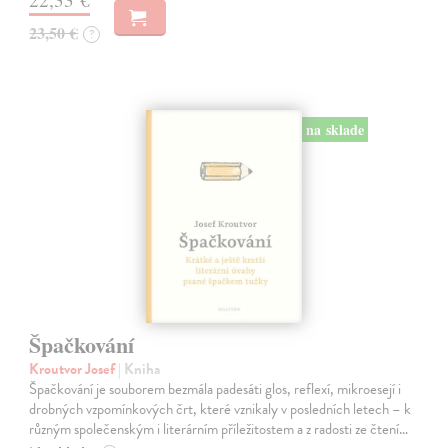
23,50 €
?
na sklade
Špačkování
Kroutvor Josef
| Kniha
Špačkování je souborem bezmála padesáti glos, reflexí, mikroesejí i
drobných vzpomínkových črt, které vznikaly v posledních letech – k
různým společenským i literárním příležitostem a z radosti ze čtení…