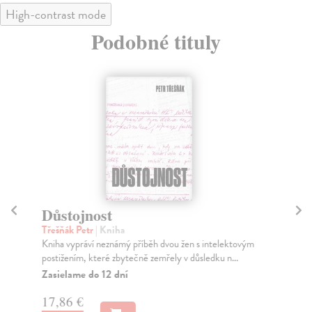
High-contrast mode
Podobné tituly
Důstojnost
M
Třešňák Petr
| Kniha
Ka
Kniha vypráví neznámý příběh dvou žen s intelektovým
Kni
postižením, které zbytečně zemřely v důsledku n...
a h
Zasielame do 12 dní
Za
17,86 €
16