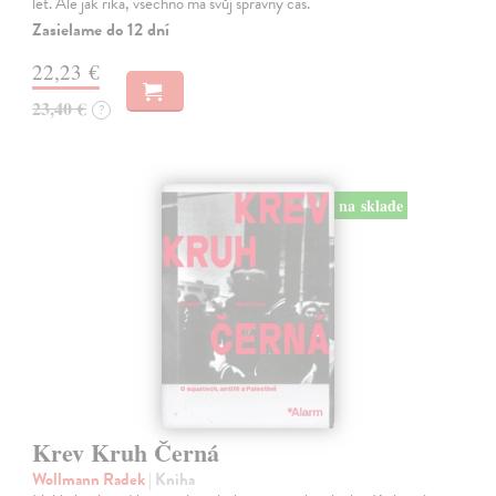
let. Ale jak říká, všechno má svůj správný čas.
Zasielame do 12 dní
22,23 €
23,40 €
?
na sklade
Krev Kruh Černá
Wollmann Radek
| Kniha