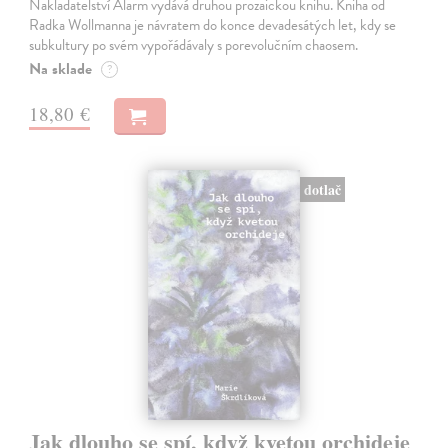
Nakladatelství Alarm vydává druhou prozaickou knihu. Kniha od
Radka Wollmanna je návratem do konce devadesátých let, kdy se
subkultury po svém vypořádávaly s porevolučním chaosem.
Na sklade
?
18,80 €
dotlač
Jak dlouho se spí, když kvetou orchideje