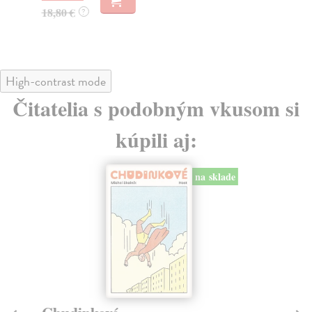
18,80 €
17
?
High-contrast mode
Čitatelia s podobným vkusom si
kúpili aj:
na sklade