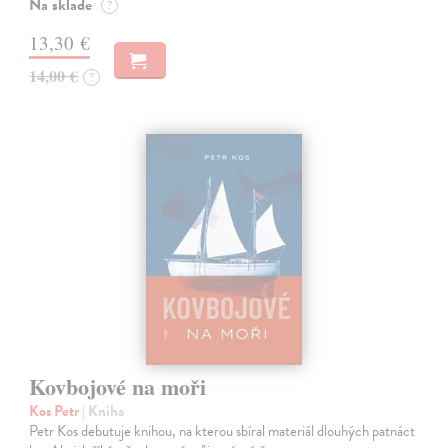
Na sklade
?
13,30 €
14,00 €
?
Kovbojové na moři
Kos Petr
| Kniha
Petr Kos debutuje knihou, na kterou sbíral materiál dlouhých patnáct