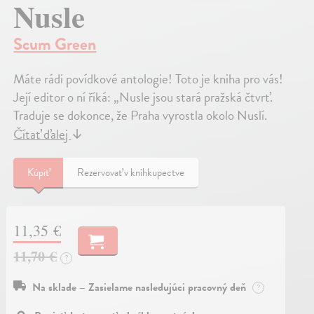
Nusle
Scum Green
Máte rádi povídkové antologie! Toto je kniha pro vás!
Její editor o ní říká: „Nusle jsou stará pražská čtvrť.
Traduje se dokonce, že Praha vyrostla okolo Nuslí.
Čítať ďalej
↓
Kúpiť
Rezervovať v kníhkupectve
11,35 €
11,70 €
?
Na sklade – Zasielame nasledujúci pracovný deň
?