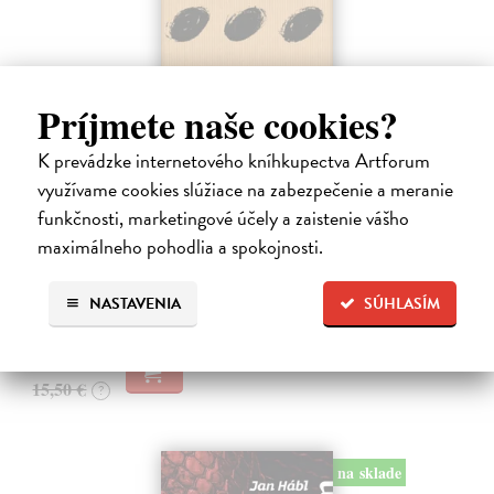
Príjmete naše cookies?
K prevádzke internetového kníhkupectva Artforum
Pomalost
využívame cookies slúžiace na zabezpečenie a meranie
Kundera Milan
| Kniha
funkčnosti, marketingové účely a zaistenie vášho
Pomalost, chronologicky první ze čtyř románů Milana Kundery
napsaných francouzsky, vychází v českém překladu Anny
maximálneho pohodlia a spokojnosti.
Kareninové. Vydávání Kunderových románů v českém jazyce se
uzavírá.
NASTAVENIA
SÚHLASÍM
Na sklade
?
14,73 €
15,50 €
?
na sklade