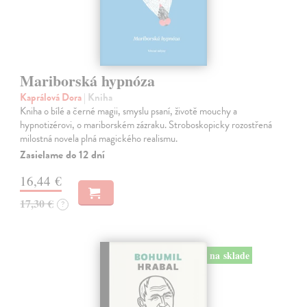
Mariborská hypnóza
Kaprálová Dora
| Kniha
Kniha o bílé a černé magii, smyslu psaní, životě mouchy a
hypnotizérovi, o mariborském zázraku. Stroboskopicky rozostřená
milostná novela plná magického realismu.
Zasielame do 12 dní
16,44 €
17,30 €
?
na sklade