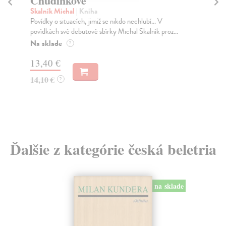
Chudinkové
V 
Skalník Michal
| Kniha
Hr
Povídky o situacích, jimiž se nikdo nechlubí... V
Po 
povídkách své debutové sbírky Michal Skalník proz...
Uzb
Kyr
Na sklade
?
Za
13,40 €
17
14,10 €
?
18
Ďalšie z kategórie česká beletria
na sklade