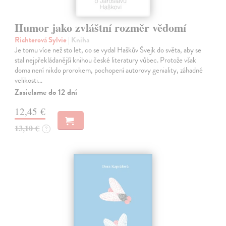
Humor jako zvláštní rozměr vědomí
Richterová Sylvie
| Kniha
Je tomu více než sto let, co se vydal Haškův Švejk do světa, aby se
stal nejpřekládanější knihou české literatury vůbec. Protože však
doma není nikdo prorokem, pochopení autorovy geniality, záhadné
velikosti…
Zasielame do 12 dní
12,45 €
13,10 €
?