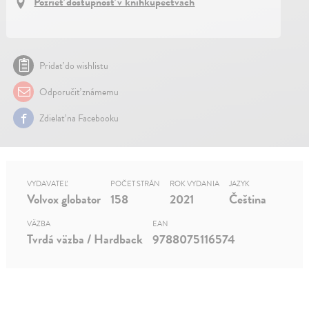
Pozrieť dostupnosť v kníhkupectvách
Pridať do wishlistu
Odporučiť známemu
Zdielať na Facebooku
VYDAVATEĽ
POČET STRÁN
ROK VYDANIA
JAZYK
Volvox globator
158
2021
Čeština
VÄZBA
EAN
Tvrdá väzba / Hardback
9788075116574