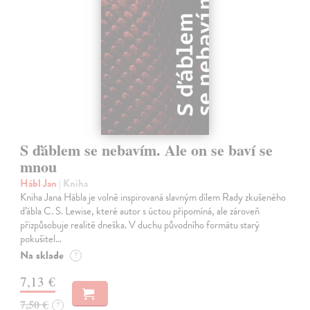
S ďáblem se nebavím. Ale on se baví se
mnou
Hábl Jan
| Kniha
Kniha Jana Hábla je volně inspirovaná slavným dílem Rady zkušeného
ďábla C. S. Lewise, které autor s úctou připomíná, ale zároveň
přizpůsobuje realitě dneška. V duchu původního formátu starý
pokušitel…
Na sklade
?
7,13 €
7,50 €
?