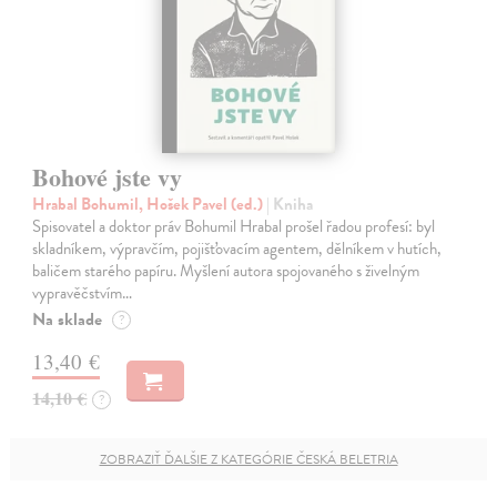
Bohové jste vy
Hrabal Bohumil, Hošek Pavel (ed.)
| Kniha
Spisovatel a doktor práv Bohumil Hrabal prošel řadou profesí: byl
skladníkem, výpravčím, pojišťovacím agentem, dělníkem v hutích,
baličem starého papíru. Myšlení autora spojovaného s živelným
vypravěčstvím…
Na sklade
?
13,40 €
14,10 €
?
ZOBRAZIŤ ĎALŠIE Z KATEGÓRIE ČESKÁ BELETRIA