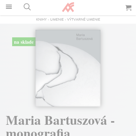
KNIHY
-
UMENIE
-
VÝTVARNÉ UMENIE
na sklade
Maria Bartuszová -
monografia