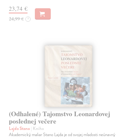
23,74 €
24,99 €
?
(Odhalené) Tajomstvo Leonardovej
poslednej večere
Lajda Stano
| Kniha
Akademický maliar Stano Lajda je od svojej mladosti neúnavný