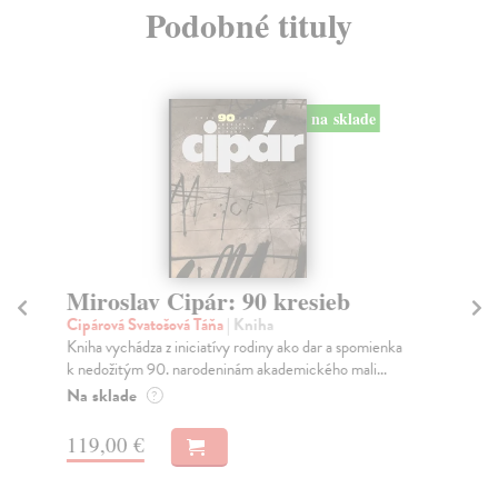
Podobné tituly
na sklade
Miroslav Cipár: 90 kresieb
J
Cipárová Svatošová Táňa
| Kniha
Gar
Kniha vychádza z iniciatívy rodiny ako dar a spomienka
Pub
k nedožitým 90. narodeninám akademického mali...
naj
Na sklade
Na
?
119,00 €
39