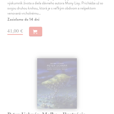
výskumník života a diela slávneho autora Mony Lisy. Prichádza už so
svojou druhou knihou, ktorá je s veľkým obdivom a rešpektom
venovaná vrcholnému…
Zasielame do 14 dní
41,00 €