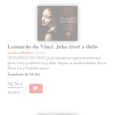
Leonardo da Vinci. Jeho život a dielo
Landrus Matthew
| Kniha
LEONARDO DA VINCI je považovaný za majstra renesancie a
génia, ktorý predstihol svoju dobu. Najviac sa preslávil dielami, ako sú
Mona Lisa a Posledná večera.
Zasielame do 14 dní
38,70 €
39,90 €
?