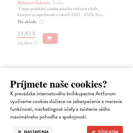
Rakúsová Gabriela
| Kniha
Du
V tejto publikácii uvádza autorka niektoré z kníh,
Kni
ktorými sa zapodievala v rokoch 2021 - 2025. Sú z...
19.
Na sklade
Za
?
11,93 €
23
12,30 €
24
?
Príjmete naše cookies?
Ďalšie z kategórie výtvarné
K prevádzke internetového kníhkupectva Artforum
umenie
využívame cookies slúžiace na zabezpečenie a meranie
funkčnosti, marketingové účely a zaistenie vášho
maximálneho pohodlia a spokojnosti.
na sklade
NASTAVENIA
SÚHLASÍM