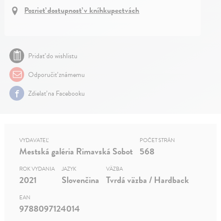
Pozrieť dostupnosť v kníhkupectvách
Pridať do wishlistu
Odporučiť známemu
Zdielať na Facebooku
VYDAVATEĽ
POČET STRÁN
Mestská galéria Rimavská Sobot
568
ROK VYDANIA
JAZYK
VÄZBA
2021
Slovenčina
Tvrdá väzba / Hardback
EAN
9788097124014