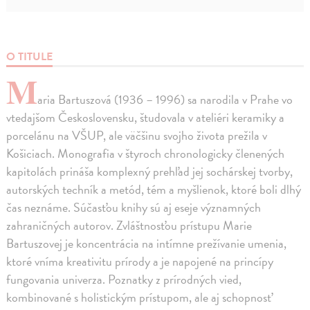
O TITULE
M
aria Bartuszová (1936 – 1996) sa narodila v Prahe vo
vtedajšom Československu, študovala v ateliéri keramiky a
porcelánu na VŠUP, ale väčšinu svojho života prežila v
Košiciach. Monografia v štyroch chronologicky členených
kapitolách prináša komplexný prehľad jej sochárskej tvorby,
autorských techník a metód, tém a myšlienok, ktoré boli dlhý
čas neznáme. Súčasťou knihy sú aj eseje významných
zahraničných autorov. Zvláštnosťou prístupu Marie
Bartuszovej je koncentrácia na intímne prežívanie umenia,
ktoré vníma kreativitu prírody a je napojené na princípy
fungovania univerza. Poznatky z prírodných vied,
kombinované s holistickým prístupom, ale aj schopnosť