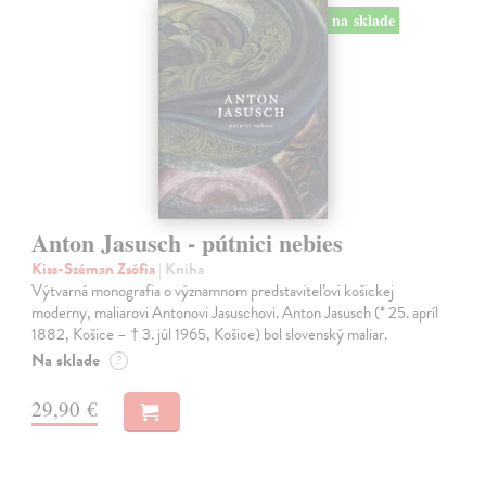
na sklade
Anton Jasusch - pútnici nebies
Kiss-Széman Zsófia
| Kniha
Výtvarná monografia o významnom predstaviteľovi košickej
moderny, maliarovi Antonovi Jasuschovi. Anton Jasusch (* 25. apríl
1882, Košice – † 3. júl 1965, Košice) bol slovenský maliar.
Na sklade
?
29,90 €