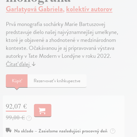
Garlatyová Gabriela
,
kolektív autorov
Prvá monografia sochárky Marie Bartuszovej
predstavuje dielo našej najvýznamnejšej umelkyne,
ktoré je objavené a zhodnotené v medzinárodnom
kontexte. Očakávanou je aj pripravovaná výstava
autorky v Tate Modern v Londýne v roku 2022.
Čítať ďalej
↓
Kúpiť
Rezervovať v kníhkupectve
92,07 €
99,00 €
?
Na sklade – Zasielame nasledujúci pracovný deň
?