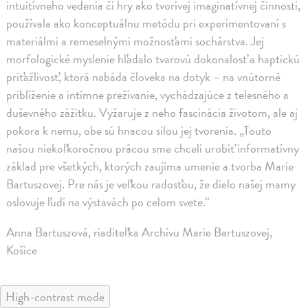
intuitívneho vedenia či hry ako tvorivej imaginatívnej činnosti,
používala ako konceptuálnu metódu pri experimentovaní s
materiálmi a remeselnými možnosťami sochárstva. Jej
morfologické myslenie hľadalo tvarovú dokonalosť a haptickú
príťažlivosť, ktorá nabáda človeka na dotyk – na vnútorné
priblíženie a intímne prežívanie, vychádzajúce z telesného a
duševného zážitku. Vyžaruje z neho fascinácia životom, ale aj
pokora k nemu, obe sú hnacou silou jej tvorenia. „Touto
našou niekoľkoročnou prácou sme chceli urobiť informatívny
základ pre všetkých, ktorých zaujíma umenie a tvorba Marie
Bartuszovej. Pre nás je veľkou radosťou, že dielo našej mamy
oslovuje ľudí na výstavách po celom svete.“
Anna Bartuszová, riaditeľka Archívu Marie Bartuszovej,
Košice
High-contrast mode