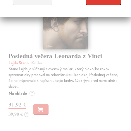
Posledná večera Leonarda z Vinci
Lajda Stano
| Kniha
Stano Lajda je súčasný slovenský maliar, ktorý niekoľko rokov
systematicky pracoval na rekonštrukcii ikonickej Poslednej večere,
čo ho inšpirovalo k napísaniu tejto knihy. Odkrýva pred nami silné i
slabé…
Na sklade
?
31,92 €
39,90 €
?