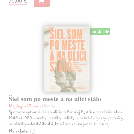
30,00 €
na sklade
Šiel som po meste a na ulici stálo
Majlingová Zuzana
| Kniha
Spoznajte výtvarné diela v uliciach Banskej Bystrice z obdobia rokov
1948 až 1989 – sochy, plastiky, reliéfy, kinetické objekty, pomníky,
pamätníky a detské ihriská, ktoré vznikali na pozadí kultúrnej…
Na sklade
?