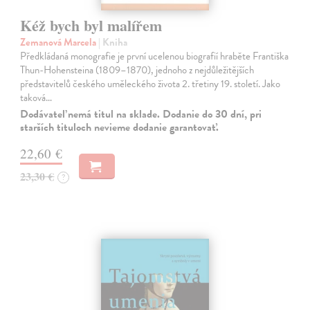
Kéž bych byl malířem
Zemanová Marcela
| Kniha
Předkládaná monografie je první ucelenou biografií hraběte Františka
Thun-Hohensteina (1809–1870), jednoho z nejdůležitějších
představitelů českého uměleckého života 2. třetiny 19. století. Jako
taková…
Dodávateľ nemá titul na sklade. Dodanie do 30 dní, pri
starších tituloch nevieme dodanie garantovať.
22,60 €
23,30 €
?