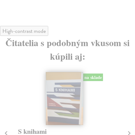
High-contrast mode
Čitatelia s podobným vkusom si
kúpili aj:
na sklade
S knihami
V