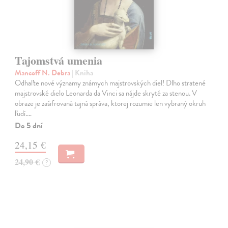
Tajomstvá umenia
Mancoff N. Debra
| Kniha
Odhaľte nové významy známych majstrovských diel! Dlho stratené
majstrovské dielo Leonarda da Vinci sa nájde skryté za stenou. V
obraze je zašifrovaná tajná správa, ktorej rozumie len vybraný okruh
ľudí.…
Do 5 dní
24,15 €
24,90 €
?