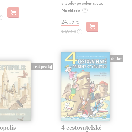
čitateľov po celom svete.
€
Na sklade
?
?
24,15 €
24,90 €
?
dotlač
predpredaj
opolis
4 cestovatelské