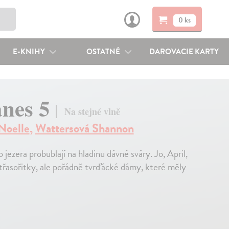
0 ks
E-KNIHY
OSTATNÉ
DAROVACIE KARTY
anes 5
Na stejné vlně
Noelle
,
Wattersová Shannon
jezera probublají na hladinu dávné sváry. Jo, April,
 třasořitky, ale pořádně tvrďácké dámy, které měly