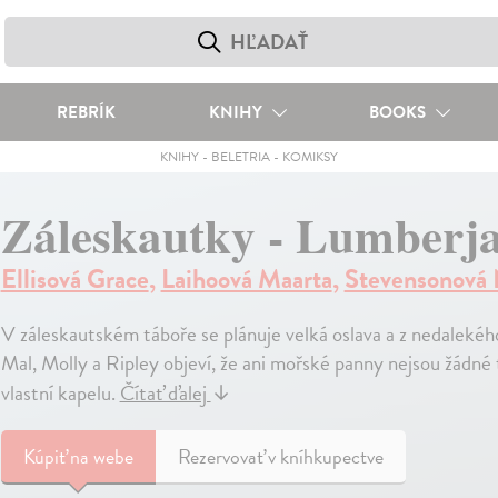
REBRÍK
KNIHY
BOOKS
KNIHY
-
BELETRIA
-
KOMIKSY
Záleskautky - Lumberj
Ellisová Grace
,
Laihoová Maarta
,
Stevensonová 
V záleskautském táboře se plánuje velká oslava a z nedalekého 
Mal, Molly a Ripley objeví, že ani mořské panny nejsou žádné
vlastní kapelu.
Čítať ďalej
↓
Kúpiť
na webe
Rezervovať v kníhkupectve