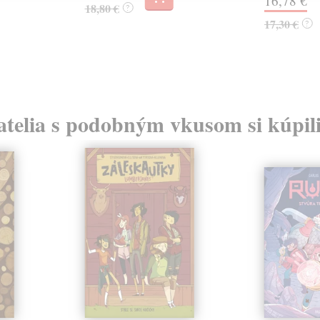
16,78 €
18,80 €
?
17,30 €
?
atelia s podobným vkusom si kúpili