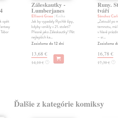
Záleskautky -
Runy. St
4
Lumberjanes
tváří
Ellisová Grace
| Kniha
Sánchez Carl
k opět
Jak by vypadaly Rychlé šípy,
„Zatoužil po m
fantasy
kdyby vznikly v 21. století?
temnotu, má k
 Tábor
Přesně jako Záleskautky! Pět
v hlavě prázdn
nejlepších ka...
– sr...
Zasielame do 12 dní
Zasielame d
13,68 €
16,78 €
14,10 €
17,30 €
?
?
Ďalšie z kategórie komiksy