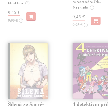
najnebezpečnejších…
Na sklade
?
Na sklade
?
9,45 €
9,45 €
9,95 €
?
9,95 €
?
Šílená ze Sacré-
4 detektivní př