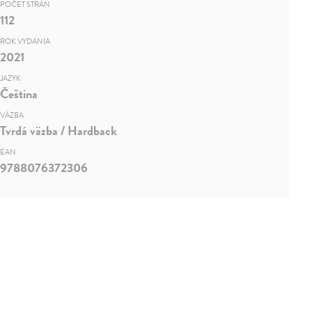
POČET STRÁN
112
ROK VYDANIA
2021
JAZYK
Čeština
VÄZBA
Tvrdá väzba / Hardback
EAN
9788076372306