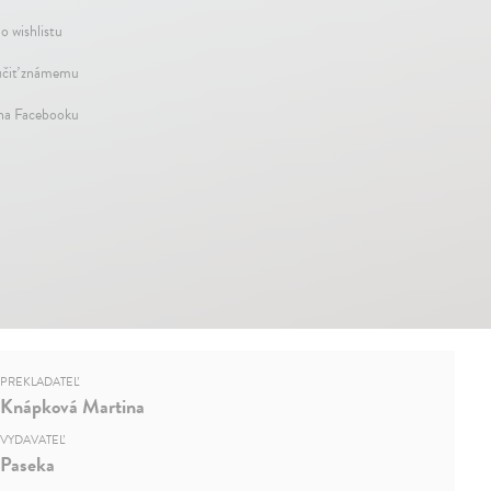
o wishlistu
čiť známemu
 na Facebooku
PREKLADATEĽ
Knápková Martina
VYDAVATEĽ
Paseka