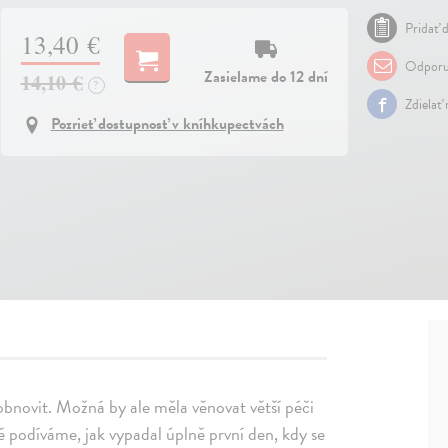
Pridať d
13,40 €
Odporu
Zasielame do 12 dní
14,10 €
?
Zdielať
Pozrieť dostupnosť v kníhkupectvách
obnovit. Možná by ale měla věnovat větší péči
podíváme, jak vypadal úplně první den, kdy se