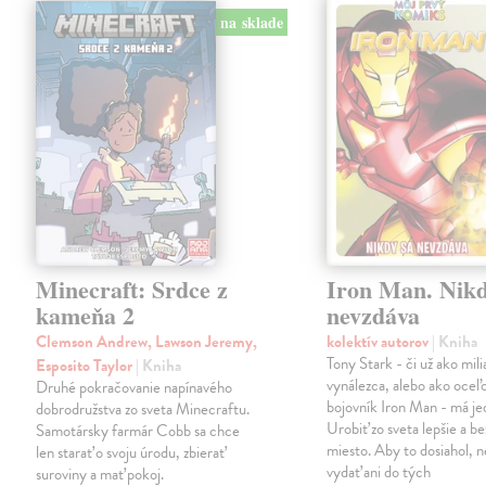
na sklade
Minecraft: Srdce z
Iron Man. Nikd
kameňa 2
nevzdáva
Clemson Andrew, Lawson Jeremy,
kolektív autorov
| Kniha
Tony Stark - či už ako mili
Esposito Taylor
| Kniha
vynálezca, alebo ako oceľ
Druhé pokračovanie napínavého
bojovník Iron Man - má jed
dobrodružstva zo sveta Minecraftu.
Urobiť zo sveta lepšie a b
Samotársky farmár Cobb sa chce
miesto. Aby to dosiahol, n
len starať o svoju úrodu, zbierať
vydať ani do tých
suroviny a mať pokoj.