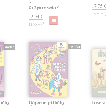
…
17,75 
Do 3 pracovných dní
18,30 €
12,04 €
12,95 €
?
novinka
dotlač
íběhy
Báječné příběhy
Insekt