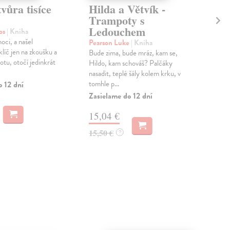
vůra tisíce
Hilda a Větvík -
Po
Trampoty s
Lem
Ledouchem
Potá
os
| Kniha
pod
oci, a našel
Pearson Luke
| Kniha
kons
líč jen na zkoušku a
Bude zima, bude mráz, kam se,
samo
otu, otočí jedinkrát
Hildo, kam schováš? Palčáky
Zas
nasadit, teplé šály kolem krku, v
tomhle p...
o 12 dní
17
Zasielame do 12 dní
18,
15,04 €
15,50 €
?