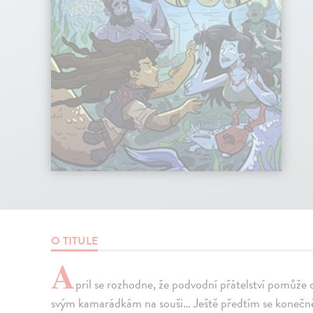
O TITULE
A
pril se rozhodne, že podvodní přátelství pomůže 
svým kamarádkám na souši… Ještě předtím se konečně 