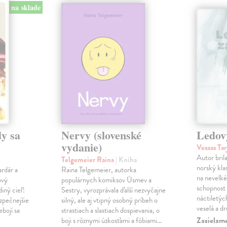
na sklade
y sa
Nervy (slovenské
Ledov
vydanie)
Vesaas Tar
Autor bril
Telgemeier Raina
| Kniha
norský klas
ardár a
Raina Telgemeier, autorka
na nevelké
ový
populárnych komiksov Úsmev a
schopnost v
iný cieľ:
Sestry, vyrozprávala ďalší nezvyčajne
náctiletýc
ezpečnejšie
silný, ale aj vtipný osobný príbeh o
veselá a d
ebojí sa
strastiach a slastiach dospievania, o
Zasielame
boji s rôznymi úzkosťami a fóbiami...