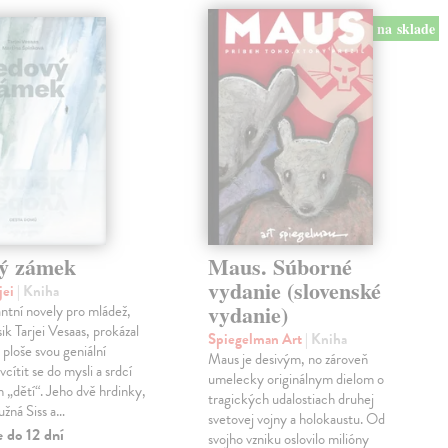
na sklade
ý zámek
Maus. Súborné
vydanie (slovenské
jei
| Kniha
vydanie)
antní novely pro mládež,
ik Tarjei Vesaas, prokázal
Spiegelman Art
| Kniha
 ploše svou geniální
Maus je desivým, no zároveň
cítit se do mysli a srdcí
umelecky originálnym dielom o
h „dětí“. Jeho dvě hrdinky,
tragických udalostiach druhej
ružná Siss a…
svetovej vojny a holokaustu. Od
 do 12 dní
svojho vzniku oslovilo milióny