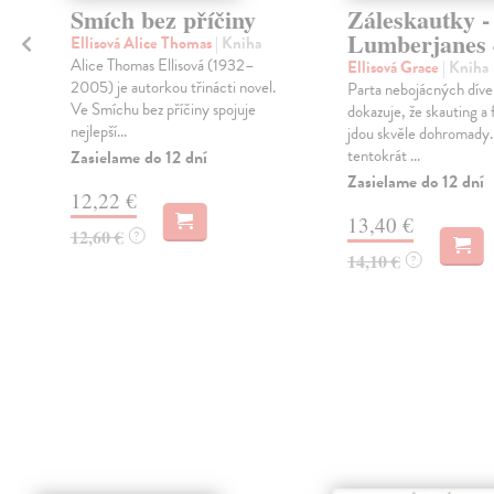
Smích bez příčiny
Záleskautky -
Lumberjanes 
Ellisová Alice Thomas
| Kniha
Alice Thomas Ellisová (1932–
Ellisová Grace
| Kniha
2005) je autorkou třinácti novel.
Parta nebojácných díve
Ve Smíchu bez příčiny spojuje
dokazuje, že skauting a 
nejlepší...
jdou skvěle dohromady.
tentokrát ...
Zasielame do 12 dní
Zasielame do 12 dní
12,22 €
13,40 €
12,60 €
?
14,10 €
?