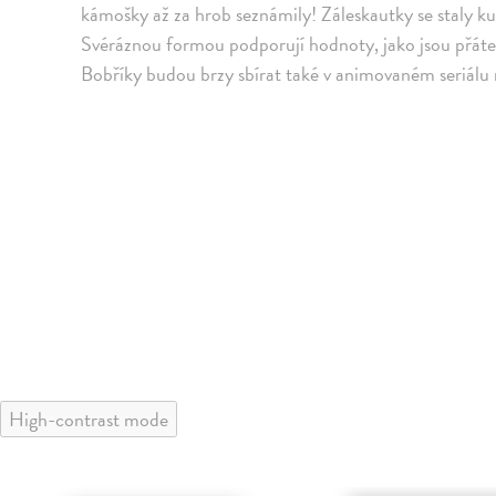
kámošky až za hrob seznámily! Záleskautky se staly k
Svéráznou formou podporují hodnoty, jako jsou přátel
Bobříky budou brzy sbírat také v animovaném seriál
High-contrast mode