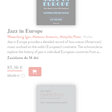
Jazz in Europe
Wasserberg Igor, Matzner Antonín, Motyčka Peter
| Kniha
Jazz in Europe provides a detailed record of how «new» (American)
music evolved on the «old» (European) continent. The «chroniclers»
explore the history of jazz in individual European countries from a…
Zasielame do 16 dní
85,36 €
88,00 €
?