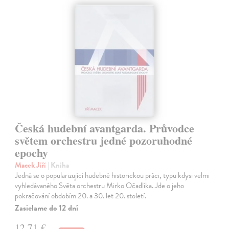
Česká hudební avantgarda. Průvodce
světem orchestru jedné pozoruhodné
epochy
Macek Jiří
| Kniha
Jedná se o popularizující hudebně historickou práci, typu kdysi velmi
vyhledávaného Světa orchestru Mirko Očadlíka. Jde o jeho
pokračování obdobím 20. a 30. let 20. století.
Zasielame do 12 dní
12,71 €