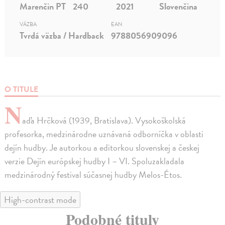
Marenčin PT
240
2021
Slovenčina
VÄZBA
EAN
Tvrdá väzba / Hardback
9788056909096
O TITULE
N
aďa Hrčková (1939, Bratislava). Vysokoškolská
profesorka, medzinárodne uznávaná odborníčka v oblasti
dejín hudby. Je autorkou a editorkou slovenskej a českej
verzie Dejín európskej hudby I – VI. Spoluzakladala
medzinárodný festival súčasnej hudby Melos-Étos.
High-contrast mode
Podobné tituly