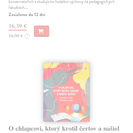
konzervatořích a studujícím hudební výchovy na pedagogických
fakultách.…
Zasielame do 12 dní
16,39 €
16,90 €
?
O chlapcovi, ktorý krotil čertov a našiel