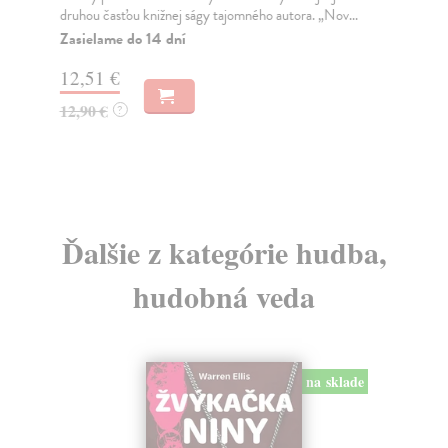
druhou časťou knižnej ságy tajomného autora. „Nov...
Súb
Bar
Zasielame do 14 dní
tak
12,51 €
Na
12,90 €
?
89
Ďalšie z kategórie hudba,
hudobná veda
na sklade