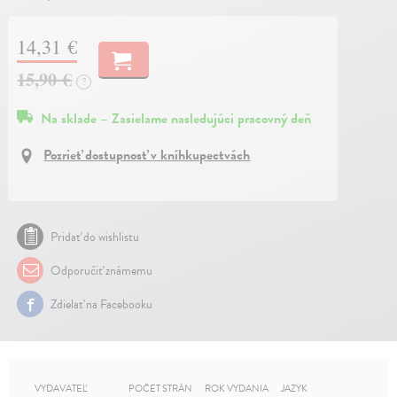
14,31 €
15,90 €
?
Na sklade – Zasielame nasledujúci pracovný deň
Pozrieť dostupnosť v kníhkupectvách
Pridať do wishlistu
Odporučiť známemu
Zdielať na Facebooku
VYDAVATEĽ
POČET STRÁN
ROK VYDANIA
JAZYK