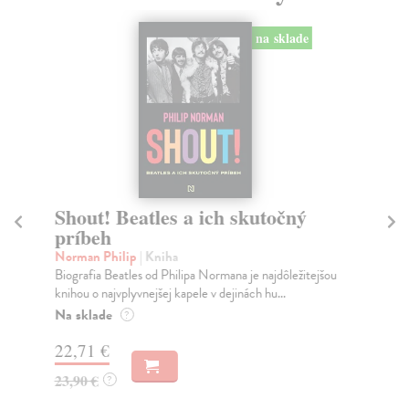
na sklade
Shout! Beatles a ich skutočný
Ch
príbeh
Sm
Chl
Norman Philip
| Kniha
leg
Biografia Beatles od Philipa Normana je najdôležitejšou
knihou o najvplyvnejšej kapele v dejinách hu...
Na
Na sklade
?
18
22,71 €
19
23,90 €
?