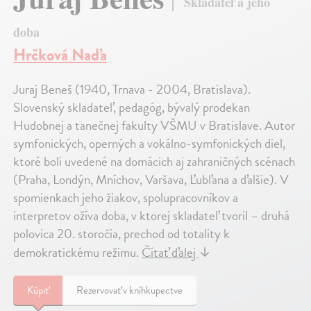
Skladateľ a jeho
doba
Hrčková Naďa
Juraj Beneš (1940, Trnava - 2004, Bratislava).
Slovenský skladateľ, pedagóg, bývalý prodekan
Hudobnej a tanečnej fakulty VŠMU v Bratislave. Autor
symfonických, operných a vokálno-symfonických diel,
ktoré boli uvedené na domácich aj zahraničných scénach
(Praha, Londýn, Mníchov, Varšava, Ľubľana a ďalšie). V
spomienkach jeho žiakov, spolupracovníkov a
interpretov ožíva doba, v ktorej skladateľ tvoril – druhá
polovica 20. storočia, prechod od totality k
demokratickému režimu.
Čítať ďalej
↓
Kúpiť
Rezervovať v kníhkupectve