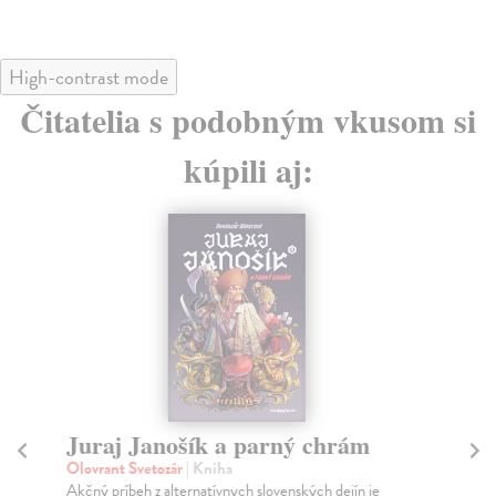
High-contrast mode
Čitatelia s podobným vkusom si
kúpili aj:
Juraj Janošík a parný chrám
Sl
(
Olovrant Svetozár
| Kniha
Akčný príbeh z alternatívnych slovenských dejín je
Bar