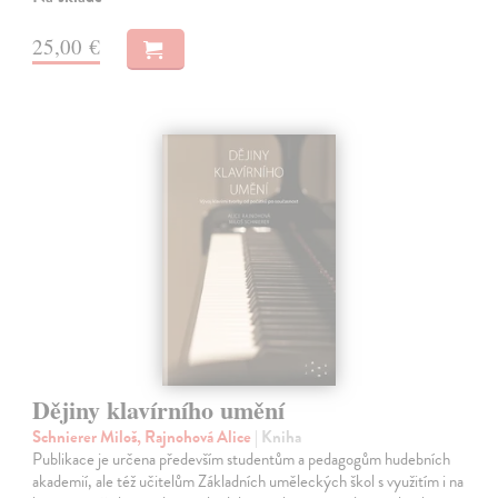
25,00 €
Dějiny klavírního umění
Schnierer Miloš, Rajnohová Alice
| Kniha
Publikace je určena především studentům a pedagogům hudebních
akademií, ale též učitelům Základních uměleckých škol s využitím i na