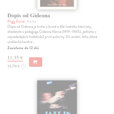
Dopis od Gideona
Fligg David
| Kniha
Dopis od Gideona je kniha o životě a díle českého klavíristy,
skladatele a pedagoga Gideona Kleina (1919–1945), jednoho z
nejnadanějších hudebníků první poloviny 20. století. Jeho slibná
umělecká kariéra…
Zasielame do 12 dní
11,35 €
11,70 €
?