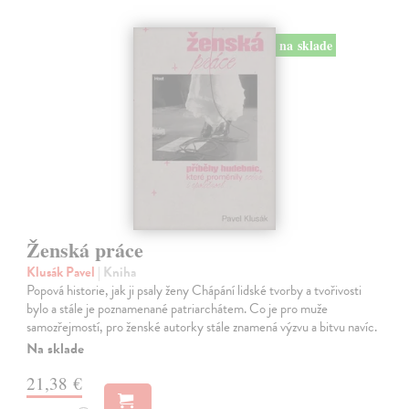
na sklade
Ženská práce
Klusák Pavel
| Kniha
Popová historie, jak ji psaly ženy Chápání lidské tvorby a tvořivosti
bylo a stále je poznamenané patriarchátem. Co je pro muže
samozřejmostí, pro ženské autorky stále znamená výzvu a bitvu navíc.
Na sklade
21,38 €