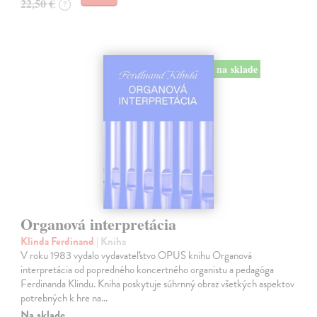
22,50 €
?
na sklade
Organová interpretácia
Klinda Ferdinand
| Kniha
V roku 1983 vydalo vydavateľstvo OPUS knihu Organová
interpretácia od popredného koncertného organistu a pedagóga
Ferdinanda Klindu. Kniha poskytuje súhrnný obraz všetkých aspektov
potrebných k hre na…
Na sklade