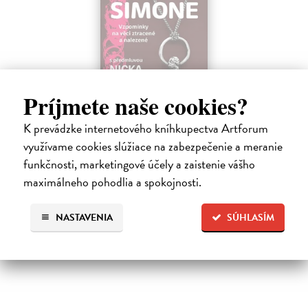
Príjmete naše cookies?
Žvýkačka Niny Simone
Ellis Warren
| Kniha
K prevádzke internetového kníhkupectva Artforum
Ellisova kniha je neobvyklou literární poctou legendární jazzové
využívame cookies slúžiace na zabezpečenie a meranie
zpěvačce a pianistce Nině Simone. Světoznámý hudebník v ní vypráví
funkčnosti, marketingové účely a zaistenie vášho
příběh zdánlivě bezvýznamného předmětu – žvýkačky, kterou
Simone během…
maximálneho pohodlia a spokojnosti.
Na sklade
NASTAVENIA
SÚHLASÍM
12,92 €
13,60 €
?