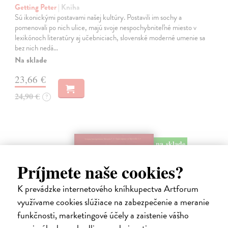
Getting Peter
| Kniha
Sú ikonickými postavami našej kultúry. Postavili im sochy a
pomenovali po nich ulice, majú svoje nespochybniteľné miesto v
lexikónoch literatúry aj učebniciach, slovenské moderné umenie sa
bez nich nedá…
Na sklade
23,66 €
24,90 €
?
na sklade
Príjmete naše cookies?
K prevádzke internetového kníhkupectva Artforum
využívame cookies slúžiace na zabezpečenie a meranie
funkčnosti, marketingové účely a zaistenie vášho