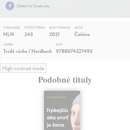
Zdielať na Facebooku
VYDAVATEĽ
POČET STRÁN
ROK VYDANIA
JAZYK
NLN
243
2021
Čeština
VÄZBA
EAN
Tvrdá väzba / Hardback
9788074227493
High-contrast mode
Podobné tituly