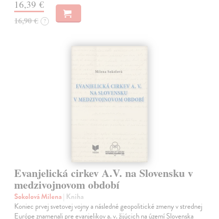
16,39 €
16,90 €
?
Evanjelická cirkev A.V. na Slovensku v
medzivojnovom období
Sokolová Milena
| Kniha
Koniec prvej svetovej vojny a následné geopolitické zmeny v strednej
Európe znamenali pre evanjelikov a. v. žijúcich na území Slovenska