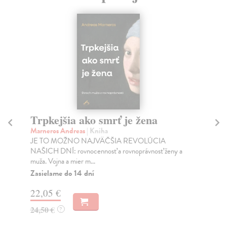
Trpkejšia ako smrť je žena
P
Marneros Andreas
| Kniha
Bor
JE TO MOŽNO NAJVÄČŠIA REVOLÚCIA
Tát
NAŠICH DNÍ: rovnocennosť a rovnoprávnosť ženy a
Bor
muža. Vojna a mier m...
Na
Zasielame do 14 dní
18
22,05 €
19
24,50 €
?