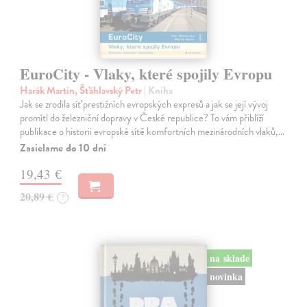
EuroCity - Vlaky, které spojily Evropu
Harák Martin, Šťáhlavský Petr
| Kniha
Jak se zrodila síť prestižních evropských expresů a jak se její vývoj
promítl do železniční dopravy v České republice? To vám přiblíží
publikace o historii evropské sítě komfortních mezinárodních vlaků,…
Zasielame do 10 dní
19,43 €
20,89 €
?
na sklade
novinka