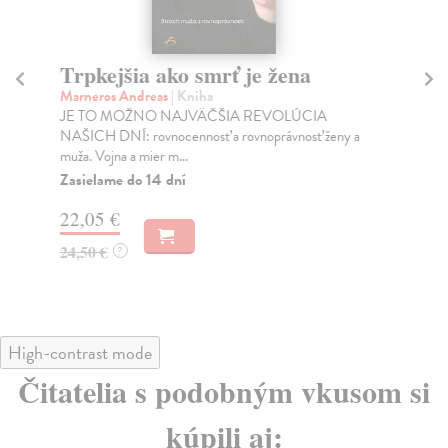
Trpkejšia ako smrť je žena
P
Marneros Andreas
| Kniha
Bor
JE TO MOŽNO NAJVÄČŠIA REVOLÚCIA
Tát
NAŠICH DNÍ: rovnocennosť a rovnoprávnosť ženy a
Bor
muža. Vojna a mier m...
Na
Zasielame do 14 dní
18
22,05 €
19
24,50 €
?
High-contrast mode
Čitatelia s podobným vkusom si
kúpili aj: