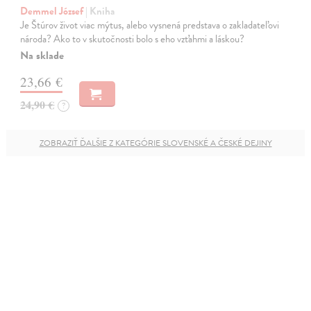
Demmel József
| Kniha
Je Štúrov život viac mýtus, alebo vysnená predstava o zakladateľovi
národa? Ako to v skutočnosti bolo s eho vzťahmi a láskou?
Na sklade
23,66 €
24,90 €
?
ZOBRAZIŤ ĎALŠIE Z KATEGÓRIE SLOVENSKÉ A ČESKÉ DEJINY