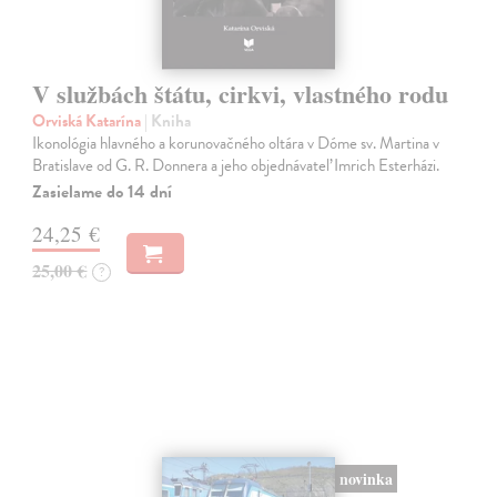
V službách štátu, cirkvi, vlastného rodu
Orviská Katarína
| Kniha
Ikonológia hlavného a korunovačného oltára v Dóme sv. Martina v
Bratislave od G. R. Donnera a jeho objednávateľ Imrich Esterházi.
Zasielame do 14 dní
24,25 €
25,00 €
?
novinka