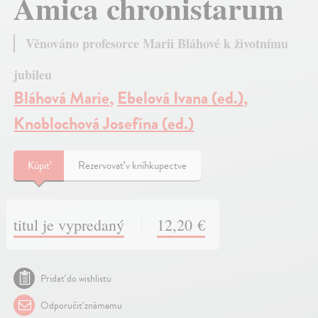
Amica chronistarum
Věnováno profesorce Marii Bláhové k životnímu
jubileu
Bláhová Marie
,
Ebelová Ivana (ed.)
,
Knoblochová Josefína (ed.)
Kúpiť
Rezervovať v kníhkupectve
titul je vypredaný
12,20 €
Pridať do wishlistu
Odporučiť známemu