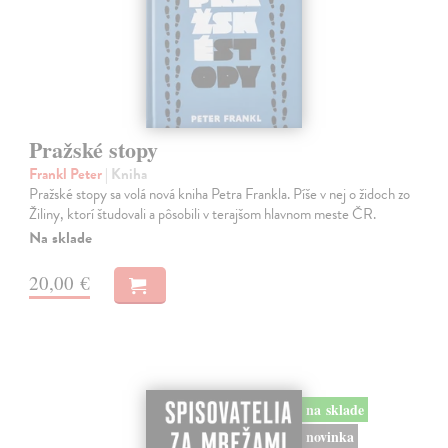
Pražské stopy
Frankl Peter
| Kniha
Pražské stopy sa volá nová kniha Petra Frankla. Píše v nej o židoch zo
Žiliny, ktorí študovali a pôsobili v terajšom hlavnom meste ČR.
Na sklade
20,00 €
na sklade
novinka