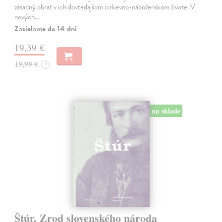
zásadný obrat v ich dovtedajšom cirkevno-náboženskom živote. V
nových…
Zasielame do 14 dní
19,39 €
19,99 €
?
na sklade
Štúr. Zrod slovenského národa