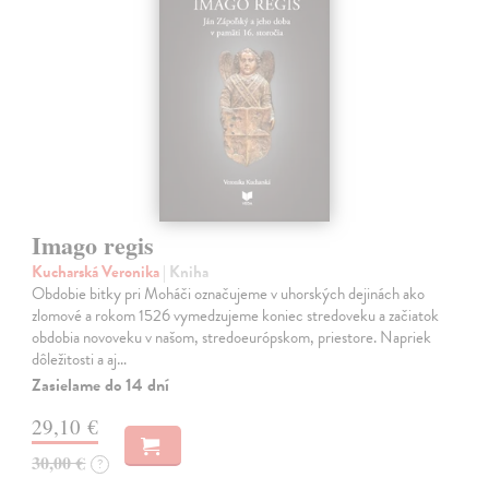
Imago regis
Kucharská Veronika
| Kniha
Obdobie bitky pri Moháči označujeme v uhorských dejinách ako
zlomové a rokom 1526 vymedzujeme koniec stredoveku a začiatok
obdobia novoveku v našom, stredoeurópskom, priestore. Napriek
dôležitosti a aj…
Zasielame do 14 dní
29,10 €
30,00 €
?