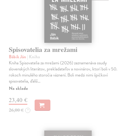
Spisovatelia za mrežami
Bábik Ján
| Kniha
Kniha Spisovatelia za mrežami (2026) zaznamenáva osudy
slovenských literátov, prekladateľov a novinárov, ktorí boli v 50.
rokoch minulého storočia väznení. Boli medzi nimi špičkoví
spisovatelia, ďalší…
Na sklade
23,40 €
26,00 €
?