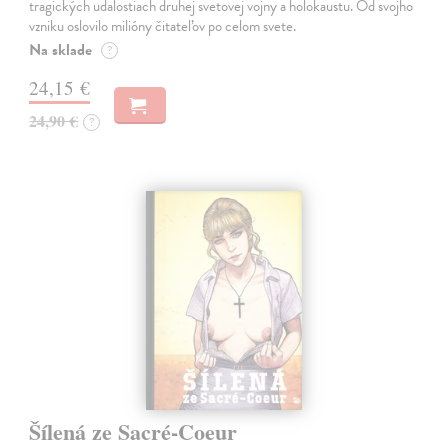
tragických udalostiach druhej svetovej vojny a holokaustu. Od svojho
vzniku oslovilo milióny čitateľov po celom svete.
Na sklade
?
24,15 €
24,90 €
?
Šílená ze Sacré-Coeur