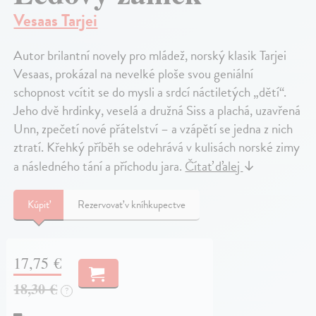
Vesaas Tarjei
Autor brilantní novely pro mládež, norský klasik Tarjei
Vesaas, prokázal na nevelké ploše svou geniální
schopnost vcítit se do mysli a srdcí náctiletých „dětí“.
Jeho dvě hrdinky, veselá a družná Siss a plachá, uzavřená
Unn, zpečetí nové přátelství – a vzápětí se jedna z nich
ztratí. Křehký příběh se odehrává v kulisách norské zimy
a následného tání a příchodu jara.
Čítať ďalej
↓
Kúpiť
Rezervovať v kníhkupectve
17,75 €
18,30 €
?