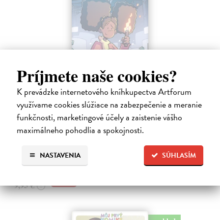
Príjmete naše cookies?
K prevádzke internetového kníhkupectva Artforum
Minecraft: Srdce z kameňa 2
využívame cookies slúžiace na zabezpečenie a meranie
Clemson Andrew, Lawson Jeremy, Esposito Taylor
| Kniha
funkčnosti, marketingové účely a zaistenie vášho
Druhé pokračovanie napínavého dobrodružstva zo sveta Minecraftu.
maximálneho pohodlia a spokojnosti.
Samotársky farmár Cobb sa chce len starať o svoju úrodu, zbierať
suroviny a mať pokoj.
Na sklade
?
NASTAVENIA
SÚHLASÍM
9,45 €
9,95 €
?