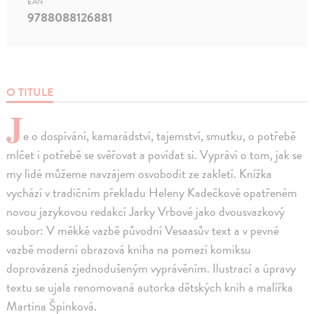
EAN
9788088126881
O TITULE
J
e o dospívání, kamarádství, tajemství, smutku, o potřebě
mlčet i potřebě se svěřovat a povídat si. Vypráví o tom, jak se
my lidé můžeme navzájem osvobodit ze zakletí. Knížka
vychází v tradičním překladu Heleny Kadečkové opatřeném
novou jazykovou redakcí Jarky Vrbové jako dvousvazkový
soubor: V měkké vazbě původní Vesaasův text a v pevné
vazbě moderní obrazová kniha na pomezí komiksu
doprovázená zjednodušeným vyprávěním. Ilustrací a úpravy
textu se ujala renomovaná autorka dětských knih a malířka
Martina Špinková.