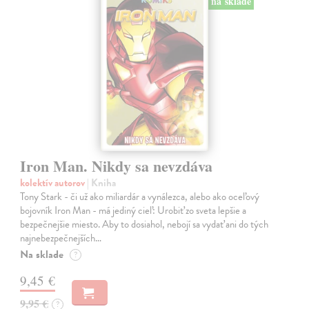
na sklade
Iron Man. Nikdy sa nevzdáva
kolektív autorov
| Kniha
Tony Stark - či už ako miliardár a vynálezca, alebo ako oceľový
bojovník Iron Man - má jediný cieľ: Urobiť zo sveta lepšie a
bezpečnejšie miesto. Aby to dosiahol, nebojí sa vydať ani do tých
najnebezpečnejších…
Na sklade
?
9,45 €
9,95 €
?