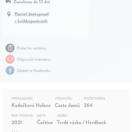
Zasielame do 12 dní
Pozrieť dostupnosť
v kníhkupectvách
Pridať do wishlistu
Odporučiť známemu
Zdielať na Facebooku
PREKLADATEĽ
VYDAVATEĽ
POČET STRÁN
Kadečková Helena
Cesta domů
264
ROK VYDANIA
JAZYK
VÄZBA
2021
Čeština
Tvrdá väzba / Hardback