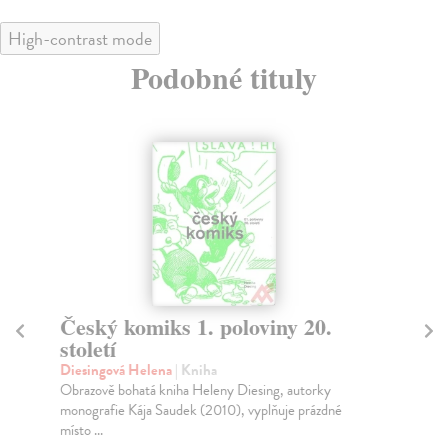
High-contrast mode
Podobné tituly
Český komiks 1. poloviny 20.
A
století
Jan
Pop
Diesingová Helena
| Kniha
kom
Obrazově bohatá kniha Heleny Diesing, autorky
Pův
monografie Kája Saudek (2010), vyplňuje prázdné
místo ...
Na