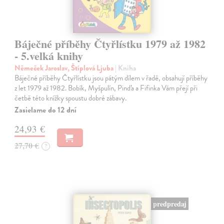
Báječné příběhy Čtyřlístku 1979 až 1982
- 5.velká knihy
Němeček Jaroslav, Štíplová Ljuba
| Kniha
Báječné příběhy Čtyřlístku jsou pátým dílem v řadě, obsahují příběhy
z let 1979 až 1982. Bobík, Myšpulín, Pinďa a Fifinka Vám přejí při
četbě této knížky spoustu dobré zábavy.
Zasielame do 12 dní
24,93 €
27,70 €
?
predpredaj