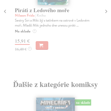
Piráti z Ledového moře
P
Nilsson Frida
| Kniha
Le
Sestry Siri a Miki žijí s tatínkem na ostrově v Ledovém
Div
moři. Mladší Miki jednoho dne unesou piráti ...
Fra
Na sklade
Za
?
15,91 €
13
16,40 €
13
?
Ďalšie z kategórie komiksy
na sklade