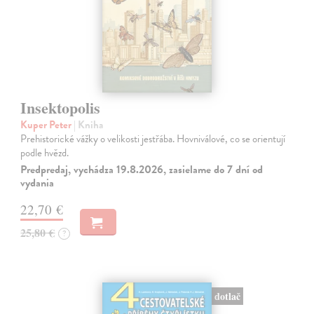
Insektopolis
Kuper Peter
| Kniha
Prehistorické vážky o velikosti jestřába. Hovniválové, co se orientují
podle hvězd.
Predpredaj, vychádza 19.8.2026, zasielame do 7 dní od
vydania
22,70 €
25,80 €
?
dotlač