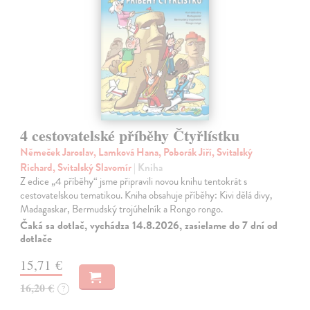
4 cestovatelské příběhy Čtyřlístku
Němeček Jaroslav, Lamková Hana, Poborák Jiří, Svitalský
Richard, Svitalský Slavomír
| Kniha
Z edice „4 příběhy“ jsme připravili novou knihu tentokrát s
cestovatelskou tematikou. Kniha obsahuje příběhy: Kivi dělá divy,
Madagaskar, Bermudský trojúhelník a Rongo rongo.
Čaká sa dotlač, vychádza 14.8.2026, zasielame do 7 dní od
dotlače
15,71 €
16,20 €
?