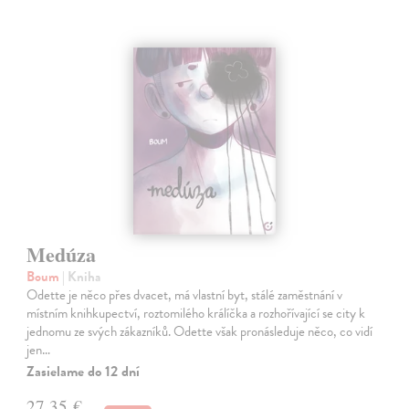
Medúza
Boum
| Kniha
Odette je něco přes dvacet, má vlastní byt, stálé zaměstnání v
místním knihkupectví, roztomilého králíčka a rozhořívající se city k
jednomu ze svých zákazníků. Odette však pronásleduje něco, co vidí
jen…
Zasielame do 12 dní
27,35 €