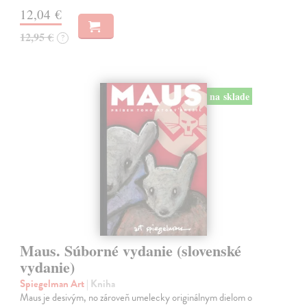
12,04 €
12,95 €
?
na sklade
Maus. Súborné vydanie (slovenské
vydanie)
Spiegelman Art
| Kniha
Maus je desivým, no zároveň umelecky originálnym dielom o