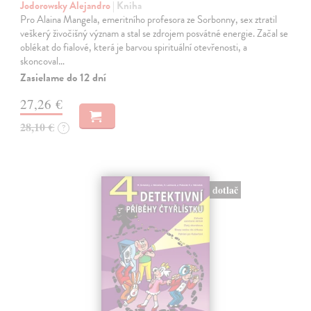
Jodorowsky Alejandro
| Kniha
Pro Alaina Mangela, emeritního profesora ze Sorbonny, sex ztratil
veškerý živočišný význam a stal se zdrojem posvátné energie. Začal se
oblékat do fialové, která je barvou spirituální otevřenosti, a
skoncoval…
Zasielame do 12 dní
27,26 €
28,10 €
?
dotlač