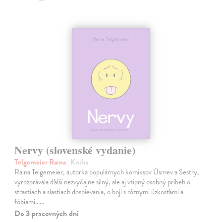
Nervy (slovenské vydanie)
Telgemeier Raina
| Kniha
Raina Telgemeier, autorka populárnych komiksov Úsmev a Sestry,
vyrozprávala ďalší nezvyčajne silný, ale aj vtipný osobný príbeh o
strastiach a slastiach dospievania, o boji s rôznymi úzkosťami a
fóbiami...…
Do 3 pracovných dní