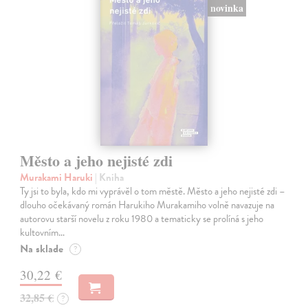
novinka
Město a jeho nejisté zdi
Murakami Haruki
| Kniha
Ty jsi to byla, kdo mi vyprávěl o tom městě. Město a jeho nejisté zdi –
dlouho očekávaný román Harukiho Murakamiho volně navazuje na
autorovu starší novelu z roku 1980 a tematicky se prolíná s jeho
kultovním…
Na sklade
?
30,22 €
32,85 €
?