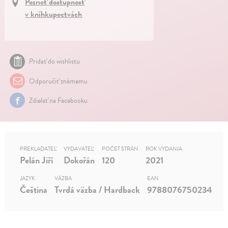
Pozrieť dostupnosť
v kníhkupectvách
Pridať do wishlistu
Odporučiť známemu
Zdielať na Facebooku
PREKLADATEĽ
VYDAVATEĽ
POČET STRÁN
ROK VYDANIA
Pelán Jiří
Dokořán
120
2021
JAZYK
VÄZBA
EAN
Čeština
Tvrdá väzba / Hardback
9788076750234