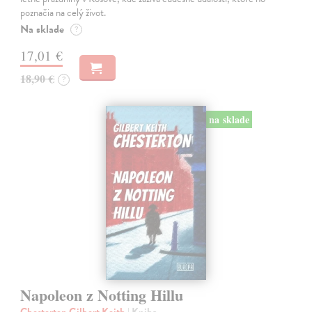
poznačia na celý život.
Na sklade
?
17,01 €
18,90 €
?
na sklade
Napoleon z Notting Hillu
Chesterton Gilbert Keith
| Kniha