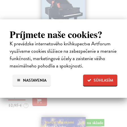
Príjmete naše cookies?
K prevádzke internetového kníhkupectva Artforum
využívame cookies slúžiace na zabezpečenie a meranie
Rieka času
funkčnosti, marketingové účely a zaistenie vášho
Mercier Pascal
| Kniha
maximálneho pohodlia a spokojnosti.
Pascal Mercier bol vždy majstrom filozofického rozprávania. Romány
Nočný vlak do Lisabonu či Váha slov podnietili milióny čitateľov k
zamysleniu sa nad veľkými témami, ako sú identita, sloboda, čas či…
NASTAVENIA
SÚHLASÍM
Na sklade
?
12,30 €
12,95 €
?
na sklade