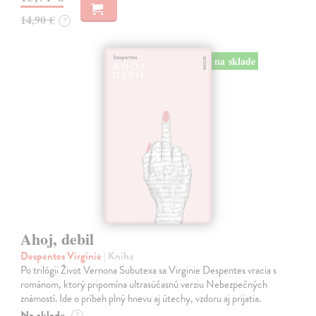
14,90 €
?
na sklade
Ahoj, debil
Despentes Virginie
| Kniha
Po trilógii Život Vernona Subutexa sa Virginie Despentes vracia s
románom, ktorý pripomína ultrasúčasnú verziu Nebezpečných
známostí. Ide o príbeh plný hnevu aj útechy, vzdoru aj prijatia.
Na sklade
?