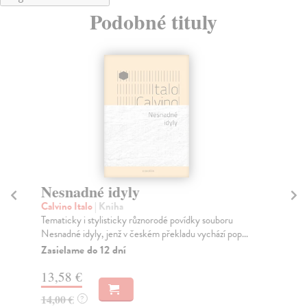
Podobné tituly
Nesnadné idyly
N
Calvino Italo
| Kniha
Cal
Tematicky i stylisticky různorodé povídky souboru
Ve 
Nesnadné idyly, jenž v českém překladu vychází pop...
Mar
Zasielame do 12 dní
Za
13,58 €
13
14,00 €
14
?