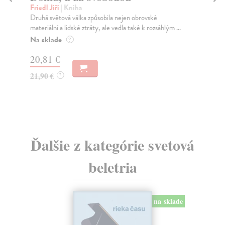
Friedl Jiří
| Kniha
Kle
Druhá světová válka způsobila nejen obrovské
Zmi
materiální a lidské ztráty, ale vedla také k rozsáhlým ...
opě
Na sklade
Za
?
20,81 €
21
21,90 €
22
?
Ďalšie z kategórie svetová
beletria
na sklade