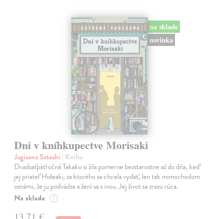
na sklade
novinka
Dni v kníhkupectve Morisaki
Jagisawa Satoshi
| Kniha
Dvadsaťpäťročná Takako si žila pomerne bezstarostne až do dňa, keď
jej priateľ Hideaki, za ktorého sa chcela vydať, len tak mimochodom
oznámi, že ju podvádza a žení sa s inou. Jej život sa zrazu rúca.
Na sklade
?
13,71 €