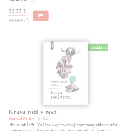
22,33 €
23,50 €
?
na sklade
Krava rodí v noci
Statovci Pajtim
| Kniha
Píše sa rok 1996. Vo Fínsku vychovávaný osemročný chlapec trávi
letné prázdniny v Kosove, kde zažíva čudesné udalosti, ktoré ho