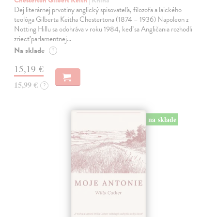
Dej literárnej prvotiny anglický spisovateľa, filozofa a laického
teológa Gilberta Keitha Chestertona (1874 – 1936) Napoleon z
Notting Hillu sa odohráva v roku 1984, keď sa Angličania rozhodli
zriecť parlamentnej…
Na sklade
?
15,19 €
15,99 €
?
na sklade