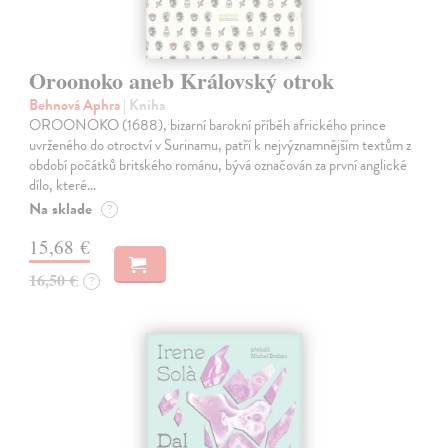
Oroonoko aneb Královský otrok
Behnová Aphra
| Kniha
OROONOKO (1688), bizarní barokní příběh afrického prince
uvrženého do otroctví v Surinamu, patří k nejvýznamnějším textům z
období počátků britského románu, bývá označován za první anglické
dílo, které…
Na sklade
?
15,68 €
16,50 €
?