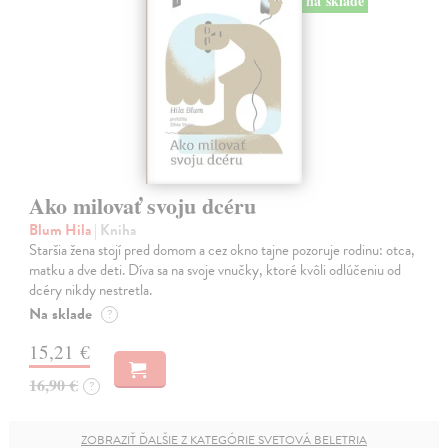
na sklade
Ako milovať svoju dcéru
Blum Hila
| Kniha
Staršia žena stojí pred domom a cez okno tajne pozoruje rodinu: otca,
matku a dve deti. Díva sa na svoje vnučky, ktoré kvôli odlúčeniu od
dcéry nikdy nestretla.
Na sklade
?
15,21 €
16,90 €
?
ZOBRAZIŤ ĎALŠIE Z KATEGÓRIE SVETOVÁ BELETRIA