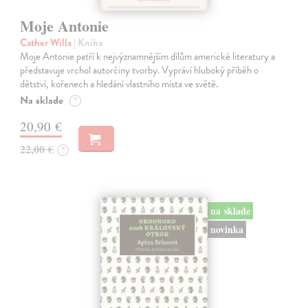
Moje Antonie
Cather Willa
| Kniha
Moje Antonie patří k nejvýznamnějším dílům americké literatury a
představuje vrchol autorčiny tvorby. Vypráví hluboký příběh o
dětství, kořenech a hledání vlastního místa ve světě.
Na sklade
?
20,90 €
22,00 €
?
na sklade
novinka