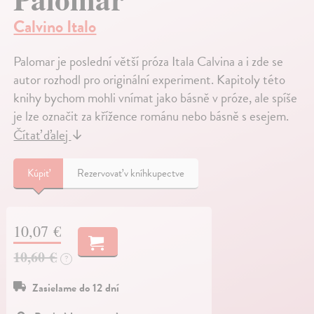
Calvino Italo
Palomar je poslední větší próza Itala Calvina a i zde se
autor rozhodl pro originální experiment. Kapitoly této
knihy bychom mohli vnímat jako básně v próze, ale spíše
je lze označit za křížence románu nebo básně s esejem.
Čítať ďalej
↓
Kúpiť
Rezervovať v kníhkupectve
10,07 €
10,60 €
?
Zasielame do 12 dní