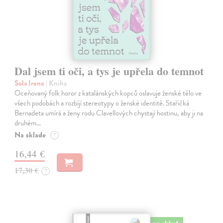
Dal jsem ti oči, a tys je upřela do temnot
Sola Irene
| Kniha
Oceňovaný folk horor z katalánských kopců oslavuje ženské tělo ve
všech podobách a rozbíjí stereotypy o ženské identitě. Stařičká
Bernadeta umírá a ženy rodu Clavellových chystají hostinu, aby ji na
druhém…
Na sklade
?
16,44 €
17,30 €
?