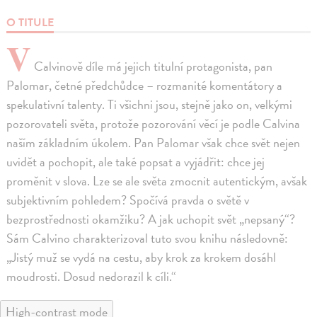
O TITULE
V
Calvinově díle má jejich titulní protagonista, pan
Palomar, četné předchůdce – rozmanité komentátory a
spekulativní talenty. Ti všichni jsou, stejně jako on, velkými
pozorovateli světa, protože pozorování věcí je podle Calvina
naším základním úkolem. Pan Palomar však chce svět nejen
uvidět a pochopit, ale také popsat a vyjádřit: chce jej
proměnit v slova. Lze se ale světa zmocnit autentickým, avšak
subjektivním pohledem? Spočívá pravda o světě v
bezprostřednosti okamžiku? A jak uchopit svět „nepsaný“?
Sám Calvino charakterizoval tuto svou knihu následovně:
„Jistý muž se vydá na cestu, aby krok za krokem dosáhl
moudrosti. Dosud nedorazil k cíli.“
High-contrast mode