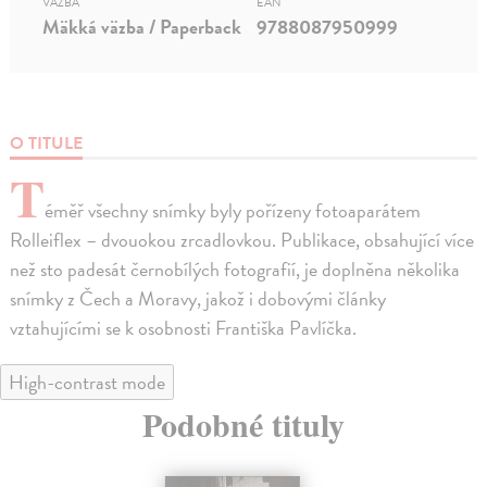
VÄZBA
EAN
Mäkká väzba / Paperback
9788087950999
O TITULE
T
éměř všechny snímky byly pořízeny fotoaparátem
Rolleiflex – dvouokou zrcadlovkou. Publikace, obsahující více
než sto padesát černobílých fotografií, je doplněna několika
snímky z Čech a Moravy, jakož i dobovými články
vztahujícími se k osobnosti Františka Pavlíčka.
High-contrast mode
Podobné tituly