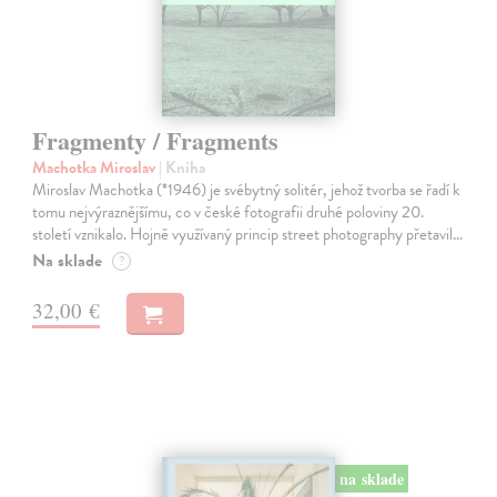
Fragmenty / Fragments
Machotka Miroslav
| Kniha
Miroslav Machotka (*1946) je svébytný solitér, jehož tvorba se řadí k
tomu nejvýraznějšímu, co v české fotografii druhé poloviny 20.
století vznikalo. Hojně využívaný princip street photography přetavil…
Na sklade
?
32,00 €
na sklade