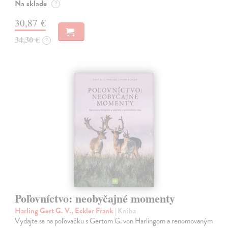
Na sklade
?
30,87 €
34,30 €
?
Poľovníctvo: neobyčajné momenty
Harling Gert G. V., Eckler Frank
| Kniha
Vydajte sa na poľovačku s Gertom G. von Harlingom a renomovaným