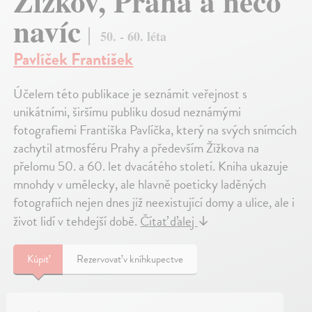
Žižkov, Praha a něco
navíc
50. - 60. léta
Pavlíček František
Účelem této publikace je seznámit veřejnost s
unikátními, širšímu publiku dosud neznámými
fotografiemi Františka Pavlíčka, který na svých snímcích
zachytil atmosféru Prahy a především Žižkova na
přelomu 50. a 60. let dvacátého století. Kniha ukazuje
mnohdy v umělecky, ale hlavně poeticky laděných
fotografiích nejen dnes již neexistující domy a ulice, ale i
život lidí v tehdejší době.
Čítať ďalej
↓
Kúpiť
Rezervovať v kníhkupectve