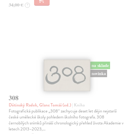
34,00 €
?
na sklade
novinka
308
Dětinský Radek, Glanc Tomáš (ed.)
| Kniha
Fotografická publikace „308“ zachycuje deset let dějin nejstarší
české umělecké školy pohledem školního fotografa. 308
černobílých snímků přináší chronologický přehled života Akademie v
letech 2013–2023,…