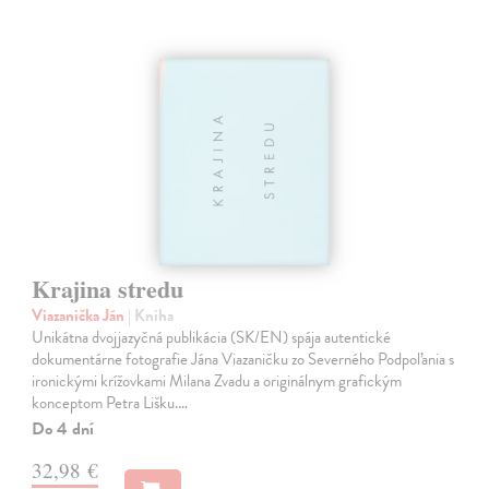
Krajina stredu
Viazanička Ján
| Kniha
Unikátna dvojjazyčná publikácia (SK/EN) spája autentické
dokumentárne fotografie Jána Viazaničku zo Severného Podpoľania s
ironickými krížovkami Milana Zvadu a originálnym grafickým
konceptom Petra Lišku.…
Do 4 dní
32,98 €