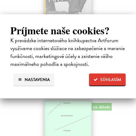
Vizionáři fotografie
Príjmete naše cookies?
Marien Warner Mary
| Kniha
Fotografové zařazení do této publikace jsou však nejen původními
K prevádzke internetového kníhkupectva Artforum
tvůrci svých vlastních obrazů, ale čerpají inspiraci ze zkušenosti z
využívame cookies slúžiace na zabezpečenie a meranie
malby, designu, reklamy, žurnalistiky a společenských věd. V naší…
funkčnosti, marketingové účely a zaistenie vášho
Na sklade
?
maximálneho pohodlia a spokojnosti.
31,63 €
NASTAVENIA
SÚHLASÍM
33,29 €
?
na sklade