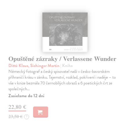
Opuštěné zázraky / Verlassene Wunder
Ditté Klaus, Sichinger Martin
| Kniha
Německý fotograf a český spisovatel našli v česko-bavorském
příhraničí krásu v zániku. Tajemství, rozklad, pokřivení i naděje – to
vše v knize bezmála 70 černobílých obrazů a 6 poetických črt ze
společných…
Zasielame do 12 dní
22,80 €
23,50 €
?