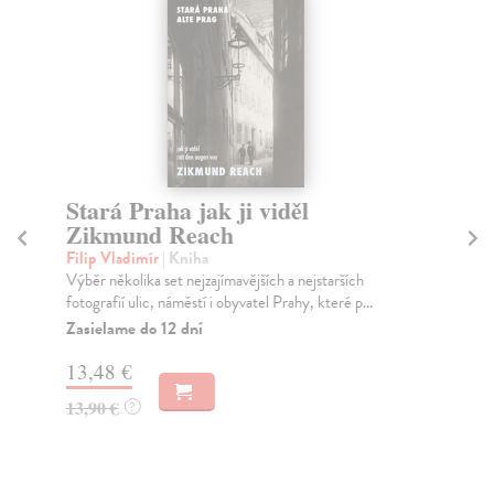
Stará Praha jak ji viděl
Pr
Zikmund Reach
Re
Filip Vladimír
| Kniha
La
Výběr několika set nejzajímavějších a nejstarších
Taj
fotografií ulic, náměstí i obyvatel Prahy, které p...
krá
Zasielame do 12 dní
Za
13,48 €
20
13,90 €
21
?