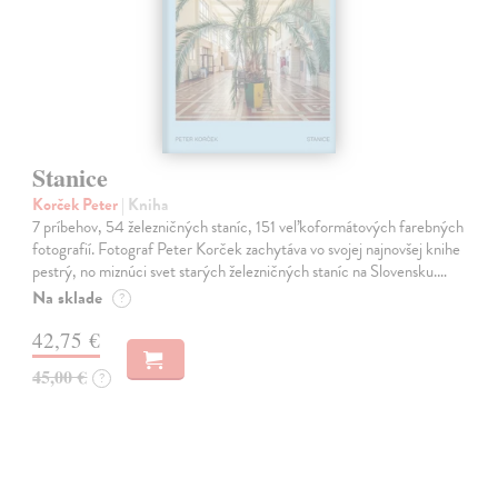
Stanice
Korček Peter
| Kniha
7 príbehov, 54 železničných staníc, 151 veľkoformátových farebných
fotografií. Fotograf Peter Korček zachytáva vo svojej najnovšej knihe
pestrý, no miznúci svet starých železničných staníc na Slovensku.…
Na sklade
?
42,75 €
45,00 €
?