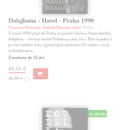
Dalajlama - Havel - Praha 1990
Neuman Alexandr, Doležal Stanislav (ed.)
| Kniha
V únoru 1990 přijel do Prahy na pozvání Václava Havla tibetský
dalajlama – čerstvý nositel Nobelovy ceny míru. Bylo to jedno z
prvních setkání dvou výjimečných osobností 20. století v nově
svobodné zemi.…
Zasielame do 12 dní
45,11 €
46,50 €
?
na sklade