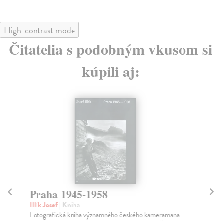
High-contrast mode
Čitatelia s podobným vkusom si
kúpili aj:
Praha 1945-1958
B
Illík Josef
| Kniha
Ba
Fotografická kniha významného českého kameramana
Špa