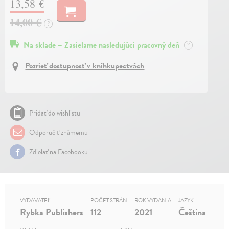
13,58 €
14,00 €
?
Na sklade – Zasielame nasledujúci pracovný deň
?
Pozrieť dostupnosť v kníhkupectvách
Pridať do wishlistu
Odporučiť známemu
Zdielať na Facebooku
VYDAVATEĽ
POČET STRÁN
ROK VYDANIA
JAZYK
Rybka Publishers
112
2021
Čeština