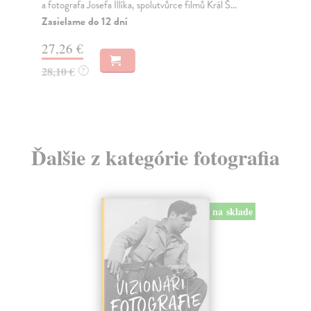
a fotografa Josefa Illíka, spolutvůrce filmů Král Š...
Fot
dos
Zasielame do 12 dní
Za
27,26 €
12
28,10 €
?
12
Ďalšie z kategórie fotografia
na sklade