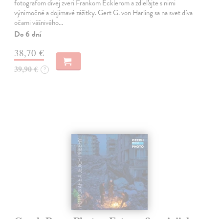
fotografom divej zveri Frankom Ecklerom a zdieľajte s nimi
výnimočné a dojímavé zážitky. Gert G. von Harling sa na svet díva
očami vášnivého…
Do 6 dní
38,70 €
39,90 €
?