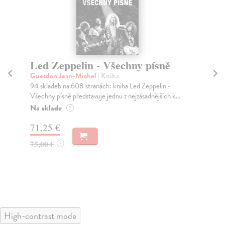
Led Zeppelin - Všechny písně
I
Co
Guesdon Jean-Michel
| Kniha
ed
94 skladeb na 608 stranách: kniha Led Zeppelin -
Všechny písně představuje jednu z nejzásadnějších k...
Si
Na sklade
Dár
?
Coh
71,25 €
zpě.
Za
75,00 €
?
44
46
High-contrast mode