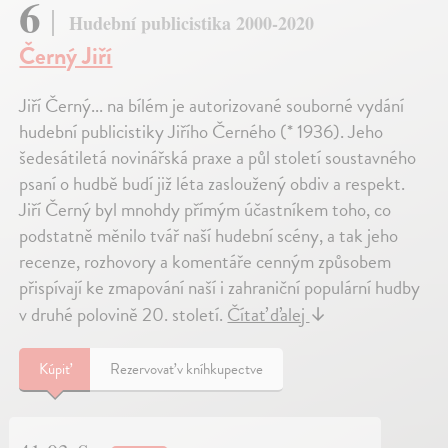
6
Hudební publicistika 2000-2020
Černý Jiří
Jiří Černý... na bílém je autorizované souborné vydání
hudební publicistiky Jiřího Černého (* 1936). Jeho
šedesátiletá novinářská praxe a půl století soustavného
psaní o hudbě budí již léta zasloužený obdiv a respekt.
Jiří Černý byl mnohdy přímým účastníkem toho, co
podstatně měnilo tvář naší hudební scény, a tak jeho
recenze, rozhovory a komentáře cenným způsobem
přispívají ke zmapování naší i zahraniční populární hudby
v druhé polovině 20. století.
Čítať ďalej
↓
Kúpiť
Rezervovať v kníhkupectve