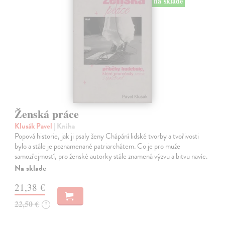
na sklade
Ženská práce
Klusák Pavel
| Kniha
Popová historie, jak ji psaly ženy Chápání lidské tvorby a tvořivosti
bylo a stále je poznamenané patriarchátem. Co je pro muže
samozřejmostí, pro ženské autorky stále znamená výzvu a bitvu navíc.
Na sklade
21,38 €
22,50 €
?