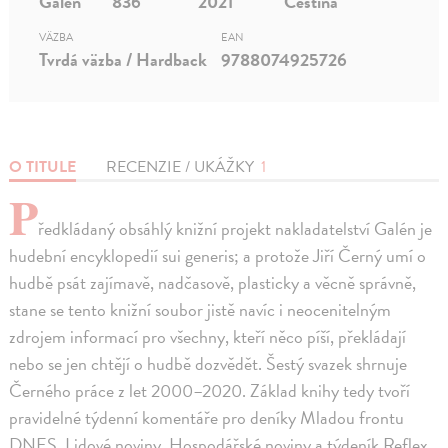
Galén
836
2021
Čeština
VÄZBA
EAN
Tvrdá väzba / Hardback
9788074925726
O TITULE
RECENZIE / UKÁŽKY
1
P
ředkládaný obsáhlý knižní projekt nakladatelství Galén je
hudební encyklopedií sui generis; a protože Jiří Černý umí o
hudbě psát zajímavě, nadčasově, plasticky a věcně správně,
stane se tento knižní soubor jistě navíc i neocenitelným
zdrojem informací pro všechny, kteří něco píší, překládají
nebo se jen chtějí o hudbě dozvědět. Šestý svazek shrnuje
Černého práce z let 2000–2020. Základ knihy tedy tvoří
pravidelné týdenní komentáře pro deníky Mladou frontu
DNES, Lidové noviny, Hospodářské noviny a týdeník Reflex.