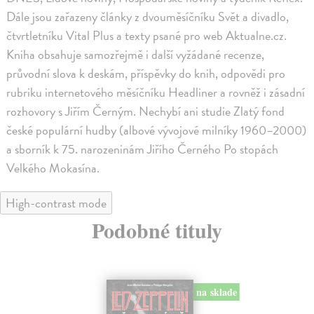
Dále jsou zařazeny články z dvouměsíčníku Svět a divadlo,
čtvrtletníku Vital Plus a texty psané pro web Aktualne.cz.
Kniha obsahuje samozřejmě i další vyžádané recenze,
průvodní slova k deskám, příspěvky do knih, odpovědi pro
rubriku internetového měsíčníku Headliner a rovněž i zásadní
rozhovory s Jiřím Černým. Nechybí ani studie Zlatý fond
české populární hudby (albové vývojové milníky 1960–2000)
a sborník k 75. narozeninám Jiřího Černého Po stopách
Velkého Mokasína.
High-contrast mode
Podobné tituly
na sklade