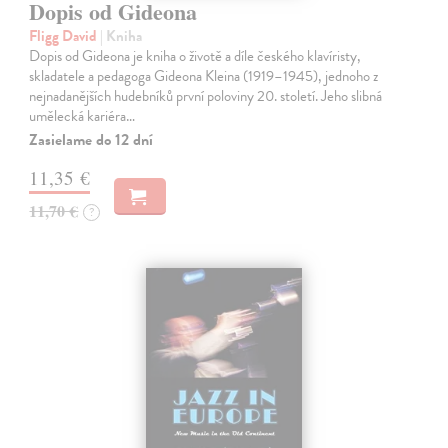
Dopis od Gideona
Fligg David
| Kniha
Dopis od Gideona je kniha o životě a díle českého klavíristy,
skladatele a pedagoga Gideona Kleina (1919–1945), jednoho z
nejnadanějších hudebníků první poloviny 20. století. Jeho slibná
umělecká kariéra…
Zasielame do 12 dní
11,35 €
11,70 €
?