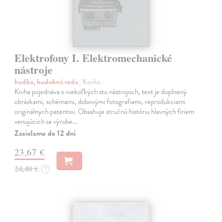
Elektrofony I. Elektromechanické
nástroje
hudba, hudobná veda
| Kniha
Kniha pojednáva o niekoľkých sto nástrojoch, text je doplnený
obrázkami, schémami, dobovými fotografiami, reprodukciami
originálnych patentov. Obsahuje stručnú históriu hlavných firiem
venujúcich sa výrobe…
Zasielame do 12 dní
23,67 €
24,40 €
?