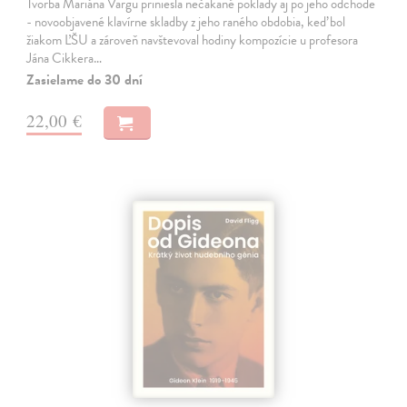
Tvorba Mariána Vargu priniesla nečakané poklady aj po jeho odchode
- novoobjavené klavírne skladby z jeho raného obdobia, keď bol
žiakom ĽŠU a zároveň navštevoval hodiny kompozície u profesora
Jána Cikkera…
Zasielame do 30 dní
22,00 €