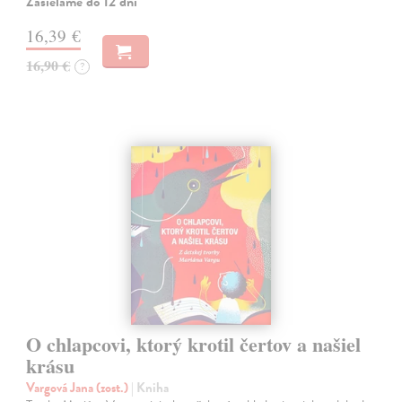
Zasielame do 12 dní
16,39 €
16,90 €
?
O chlapcovi, ktorý krotil čertov a našiel
krásu
Vargová Jana (zost.)
| Kniha