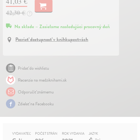
41,03 €
42,30 €
?
Na sklade – Zasielame nasledujúci pracovný deň
Pozrieť dostupnosť v kníhkupectvách
Pridať do wishlistu
Recenzia na medziknihami.sk
Odporučiť známemu
Zdielať na Facebooku
VYDAVATEĽ
POČET STRÁN
ROK VYDANIA
JAZYK