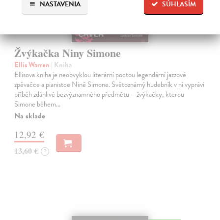
NASTAVENIA
SÚHLASÍM
Žvýkačka Niny Simone
Ellis Warren
| Kniha
Ellisova kniha je neobvyklou literární poctou legendární jazzové
zpěvačce a pianistce Nině Simone. Světoznámý hudebník v ní vypráví
příběh zdánlivě bezvýznamného předmětu – žvýkačky, kterou
Simone během…
Na sklade
12,92 €
13,60 €
?