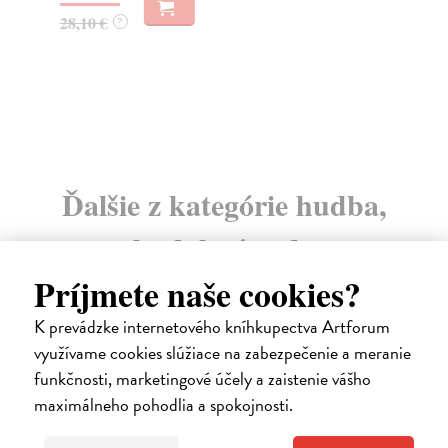
dní
28,10 €
?
gar
67
70
Ďalšie z kategórie hudba,
hudobná veda
Príjmete naše cookies?
K prevádzke internetového kníhkupectva Artforum
na sklade
využívame cookies slúžiace na zabezpečenie a meranie
funkčnosti, marketingové účely a zaistenie vášho
maximálneho pohodlia a spokojnosti.