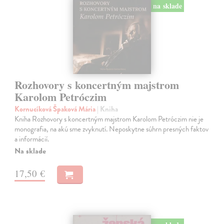
na sklade
Rozhovory s koncertným majstrom
Karolom Petróczim
Kornucíková Špaková Mária
| Kniha
Kniha Rozhovory s koncertným majstrom Karolom Petróczim nie je
monografia, na akú sme zvyknutí. Neposkytne súhrn presných faktov
a informácií.
Na sklade
17,50 €