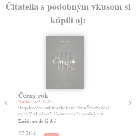
Čitatelia s podobným vkusom si
kúpili aj:
Černý rok
Kr
P
Karika Jozef
| Kniha
Kr
Rozpolceného mafiánského bosse Petra Štarcha čeká
nejhorší rok v životě. Cesta za mocí a vysněným rá...
Kut
Zasielame do 12 dní
Už 
čes
27,26 €
Do