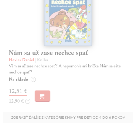
Nám sa už zase nechce spať
Hevier Daniel
| Kniha
Vám sa už zase nechce spať? A nepomohla ani knižka Nám sa ešte
nechce spať?
Na sklade
?
12,51 €
12,90 €
?
ZOBRAZIŤ ĎALŠIE Z KATEGÓRIE KNIHY PRE DETI OD 4 DO 6 ROKOV