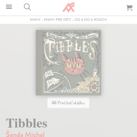
KNIHY
-
KNIHY PRE DETI
-
OD 4 DO 6 ROKOV
Prečítať ukážku
Tibbles
Šanda Michal