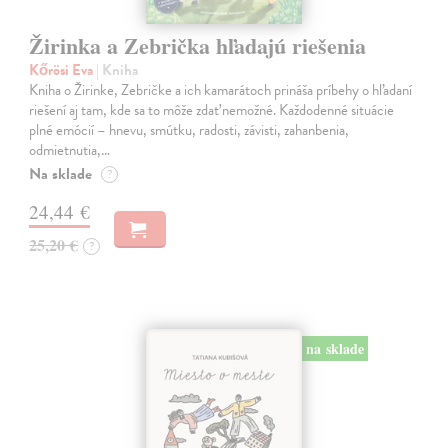
Žirinka a Zebrička hľadajú riešenia
Kőrösi Eva
| Kniha
Kniha o Žirinke, Zebričke a ich kamarátoch prináša príbehy o hľadaní
riešení aj tam, kde sa to môže zdať nemožné. Každodenné situácie
plné emócií – hnevu, smútku, radosti, závisti, zahanbenia,
odmietnutia,…
Na sklade
?
24,44 €
25,20 €
?
na sklade