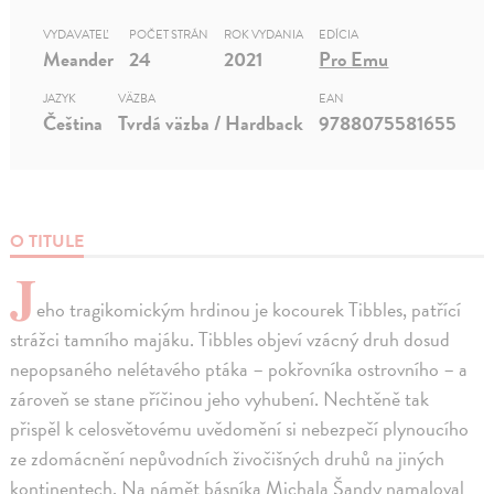
VYDAVATEĽ
POČET STRÁN
ROK VYDANIA
EDÍCIA
Meander
24
2021
Pro Emu
JAZYK
VÄZBA
EAN
Čeština
Tvrdá väzba / Hardback
9788075581655
O TITULE
J
eho tragikomickým hrdinou je kocourek Tibbles, patřící
strážci tamního majáku. Tibbles objeví vzácný druh dosud
nepopsaného nelétavého ptáka – pokřovníka ostrovního – a
zároveň se stane příčinou jeho vyhubení. Nechtěně tak
přispěl k celosvětovému uvědomění si nebezpečí plynoucího
ze zdomácnění nepůvodních živočišných druhů na jiných
kontinentech. Na námět básníka Michala Šandy namaloval