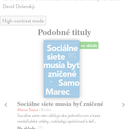
David Dolenský.
High-contrast mode
Podobné tituly
na sklade
Sociálne siete musia byť zničené
S
K
Marec Samo
| Kniha
Sociálne siete nám ubližujú ako jednotlivcom a kazia
Mik
medziľudské vzťahy, rozkladajú spoločnosť a def...
Mon
o k
Na sklade
?