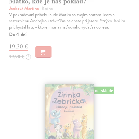
Maťko, kde je náš poklad?
Janková Martina
| Kniha
V pokračovaní príbehu bude Maťko so svojím bratom Teom a
sesternicou Andrejkou tráviť čas na chate pri jazere. Strýko Jani im
prichystal hru, v ktorej musia mať odvahu vydať sa do lesa.
Do 4 dní
19,30 €
19,90 €
?
na sklade