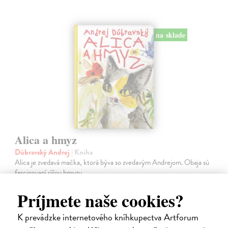
na sklade
Alica a hmyz
Dúbravský Andrej
| Kniha
Alica je zvedavá mačka, ktorá býva so zvedavým Andrejom. Obaja sú
fascinovaní ríšou hmyzu.
Na sklade
?
Príjmete naše cookies?
28,03 €
K prevádzke internetového kníhkupectva Artforum
28,90 €
?