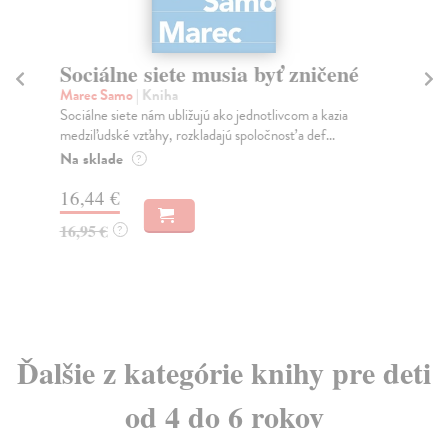
Sociálne siete musia byť zničené
S
K
Marec Samo
| Kniha
Sociálne siete nám ubližujú ako jednotlivcom a kazia
Mik
medziľudské vzťahy, rozkladajú spoločnosť a def...
Mon
o k
Na sklade
?
Na
16,44 €
23
16,95 €
?
24
Ďalšie z kategórie knihy pre deti
od 4 do 6 rokov