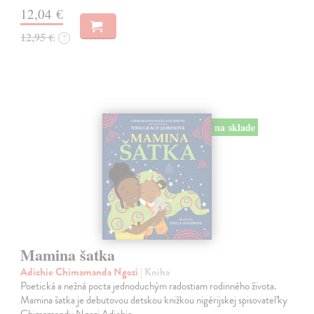
12,04 €
12,95 €
?
na sklade
Mamina šatka
Adichie Chimamanda Ngozi
| Kniha
Poetická a nežná pocta jednoduchým radostiam rodinného života.
Mamina šatka je debutovou detskou knižkou nigérijskej spisovateľky