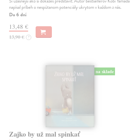
Si úžasnejší ako si dokážeš predstaviť. Autor bestsellerov Kobi Yamada
napísal príbeh o nespútanom potenciály ukrytom v každom z nás.
Do 6 dní
13,48 €
13,90 €
?
na sklade
Zajko by už mal spinkať