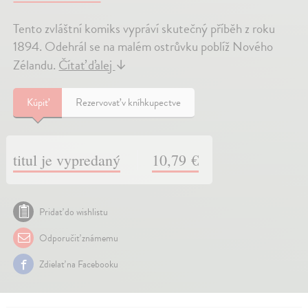
Tento zvláštní komiks vypráví skutečný příběh z roku
1894. Odehrál se na malém ostrůvku poblíž Nového
Zélandu.
Čítať ďalej
↓
Kúpiť
Rezervovať v kníhkupectve
titul je vypredaný
10,79 €
Pridať do wishlistu
Odporučiť známemu
Zdielať na Facebooku