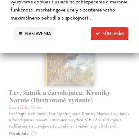
využívame cookies slúžiace na zabezpečenie a meranie
funkčnosti, marketingové účely a zaistenie vášho
maximálneho pohodlia a spokojnosti.
na sklade
NASTAVENIA
SÚHLASÍM
Lev, šatník a čarodejnica. Kroniky
Narnie (Ilustrované vydanie)
Lewis C.S.
| Kniha
Prečítajte si obľúbenú časť úspešnej série Kroniky Narnie: Lev, šatník
a čarodejnica v novom ilustrovanom vydaní. V Európe zúri vojna a
rodičia posielajú svoje deti z Londýna na vidiek, aby ich chránili…
Na sklade
?