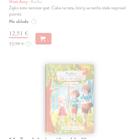
Hest Amy
| Kniha
Zajko este nemoze spat. Caka na tata, ktory sa nanho stale neprisiel
pozriet.
Na sklade
?
12,51 €
12,90 €
?