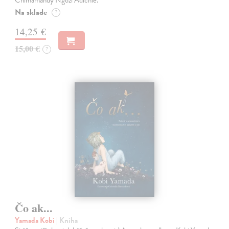
Chimamandy Ngozi Adichie.
Na sklade
?
14,25 €
15,00 €
?
Čo ak...
Yamada Kobi
| Kniha