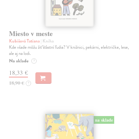
Miesto v meste
Kubišová Tatiana
| Kniha
Kde všade môžu žiť šťastní ľudia? V knižnici, pekárni, električke, lese,
ale aj na lodi.
Na sklade
?
18,33 €
18,90 €
?
na sklade