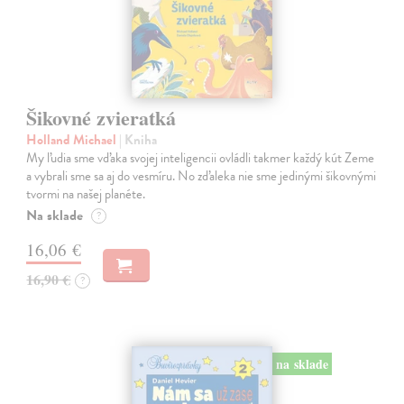
Šikovné zvieratká
Holland Michael
| Kniha
My ľudia sme vďaka svojej inteligencii ovládli takmer každý kút Zeme
a vybrali sme sa aj do vesmíru. No zďaleka nie sme jedinými šikovnými
tvormi na našej planéte.
Na sklade
?
16,06 €
16,90 €
?
na sklade