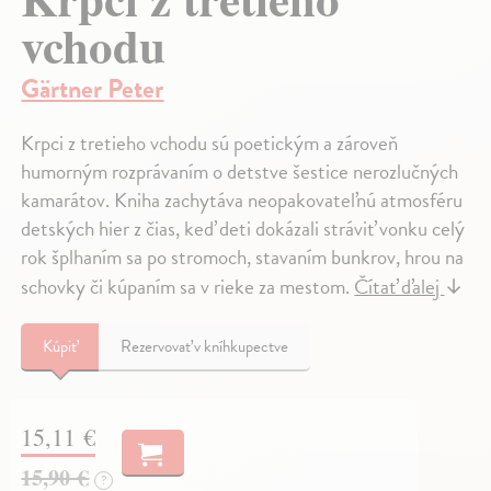
vchodu
Gärtner Peter
Krpci z tretieho vchodu sú poetickým a zároveň
humorným rozprávaním o detstve šestice nerozlučných
kamarátov. Kniha zachytáva neopakovateľnú atmosféru
detských hier z čias, keď deti dokázali stráviť vonku celý
rok šplhaním sa po stromoch, stavaním bunkrov, hrou na
schovky či kúpaním sa v rieke za mestom.
Čítať ďalej
↓
Kúpiť
Rezervovať v kníhkupectve
15,11 €
15,90 €
?