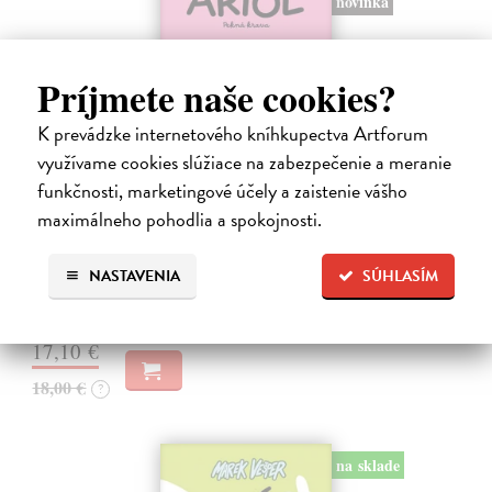
novinka
Príjmete naše cookies?
K prevádzke internetového kníhkupectva Artforum
využívame cookies slúžiace na zabezpečenie a meranie
Ariol 4
funkčnosti, marketingové účely a zaistenie vášho
maximálneho pohodlia a spokojnosti.
Guibert Emmanuel
| Kniha
PEŤULA je krásna a ako pekne vonia! Ariol sedí v triede rovno za ňou
a vo svojich myšlienkach ju zasýpa komplimentami. Dokonca si
NASTAVENIA
SÚHLASÍM
predstavuje, ako jej hovorí, že ju miluje.
Na sklade
17,10 €
18,00 €
?
na sklade