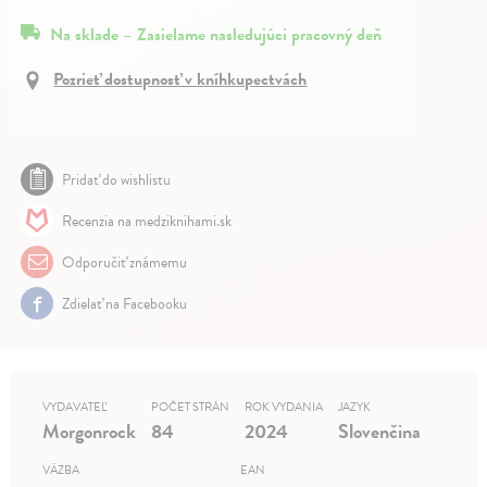
Na sklade – Zasielame nasledujúci pracovný deň
Pozrieť dostupnosť v kníhkupectvách
Pridať do wishlistu
Recenzia na medziknihami.sk
Odporučiť známemu
Zdielať na Facebooku
VYDAVATEĽ
POČET STRÁN
ROK VYDANIA
JAZYK
Morgonrock
84
2024
Slovenčina
VÄZBA
EAN