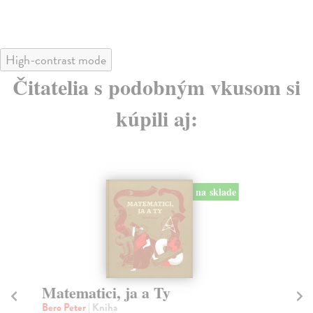
High-contrast mode
Čitatelia s podobným vkusom si
kúpili aj:
na sklade
Matematici, ja a Ty
P
Bero Peter
| Kniha
Bea