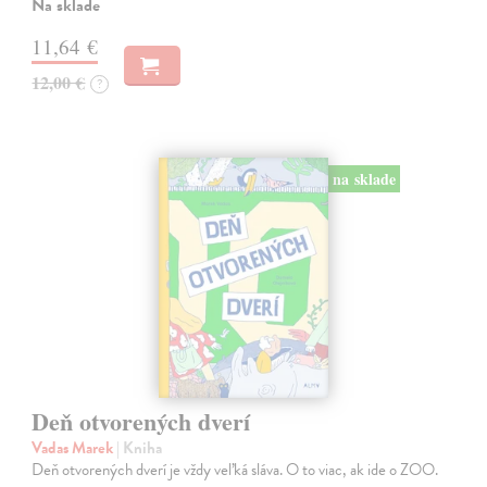
Na sklade
11,64 €
12,00 €
?
na sklade
Deň otvorených dverí
Vadas Marek
| Kniha
Deň otvorených dverí je vždy veľká sláva. O to viac, ak ide o ZOO.