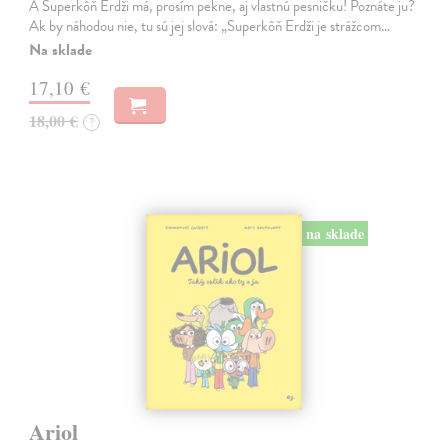
A Superkôň Erdži má, prosím pekne, aj vlastnú pesničku! Poznáte ju?
Ak by náhodou nie, tu sú jej slová: „Superkôň Erdži je strážcom…
Na sklade
17,10 €
18,00 €
?
na sklade
Ariol