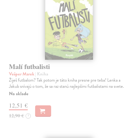
Malí futbalisti
Vešper Marek
| Kniha
Žiješ futbalom? Tak potom je táto kniha presne pre teba! Lenka a
Jakub snívajú o tom, že sa raz stanú najlepšími futbalistami na svete.
Na sklade
12,51 €
12,90 €
?