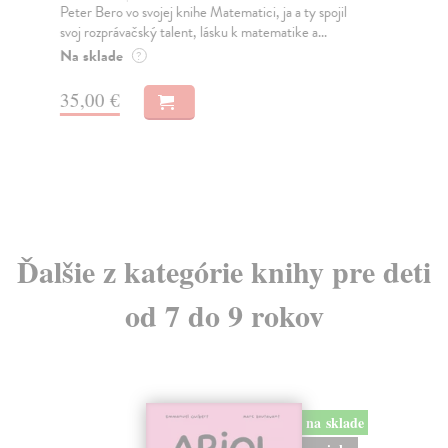
Peter Bero vo svojej knihe Matematici, ja a ty spojil
„Po
svoj rozprávačský talent, lásku k matematike a...
čít
Na sklade
Na
?
13
35,00 €
14
Ďalšie z kategórie knihy pre deti
od 7 do 9 rokov
na sklade