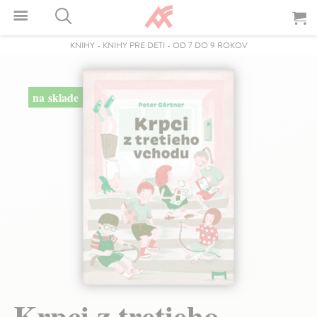
KNIHY
-
KNIHY PRE DETI
-
OD 7 DO 9 ROKOV
na sklade
Krpci z tretieho