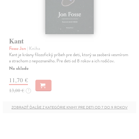
Kant
Fosse Jon
| Kniha
Kant je krásny filozofický príbeh pre deti, ktorý sa zaoberá vesmírom
a strachom z nepoznaného. Pre deti od 8 rokov a ich rodičov.
Na sklade
11,70 €
13,00 €
?
ZOBRAZIŤ ĎALŠIE Z KATEGÓRIE KNIHY PRE DETI OD 7 DO 9 ROKOV