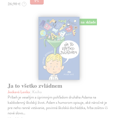
26,90 €
?
na sklade
Ja to všetko zvládnem
Jecková Lenka
| Kniha
Príbeh je veselým a úprimným pohľadom druháha Adama na
každodenný školský život. Adam s humorom opisuje, aké náročné je
pre neho ranné vstávanie, povinná školská dochádzka, hŕba zošitov či
nové slovo…