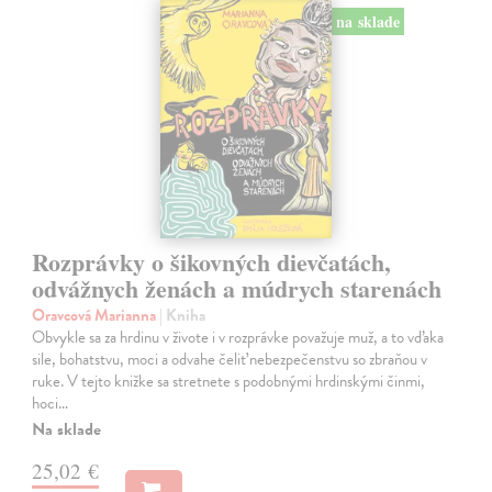
na sklade
Rozprávky o šikovných dievčatách,
odvážnych ženách a múdrych starenách
Oravcová Marianna
| Kniha
Obvykle sa za hrdinu v živote i v rozprávke považuje muž, a to vďaka
sile, bohatstvu, moci a odvahe čeliť nebezpečenstvu so zbraňou v
ruke. V tejto knižke sa stretnete s podobnými hrdinskými činmi,
hoci…
Na sklade
25,02 €