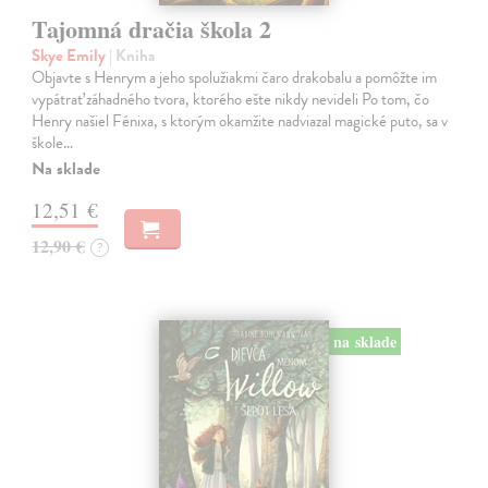
Tajomná dračia škola 2
Skye Emily
| Kniha
Objavte s Henrym a jeho spolužiakmi čaro drakobalu a pomôžte im
vypátrať záhadného tvora, ktorého ešte nikdy nevideli Po tom, čo
Henry našiel Fénixa, s ktorým okamžite nadviazal magické puto, sa v
škole…
Na sklade
12,51 €
12,90 €
?
na sklade