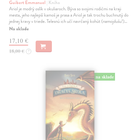
Guibert Emmanuel
| Kniha
Ariol je modrý oslík v okuliaroch. Býva so svojimi rodičmi na kraji
mesta, jeho najlepší kamoš je prasa a Ariol je tak trochu buchnutý do
jednej kravy v triede. Telesnú ich učí navrčaný kohút (namojdušu!)…
Na sklade
17,10 €
18,00 €
?
na sklade