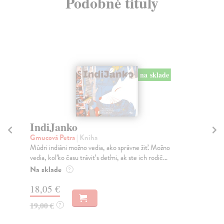
Podobné tituly
na sklade
IndiJanko
D
Gmucová Petra
| Kniha
Ba
Múdri indiáni možno vedia, ako správne žiť. Možno
Aké
vedia, koľko času tráviť s deťmi, ak ste ich rodič...
zve
Na sklade
Na
?
18,05 €
15
19,00 €
16
?