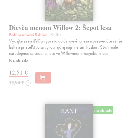
Dievča menom Willow 2: Šepot lesa
Bohlmannová Sabine
| Kniha
Vydajte sa na ďalšiu výpravu do čarovného lesa a presvedčte sa, že
láska a priateľstvo sa vyrovnajú aj najsilnejším kúzlam. Štyri malé
čarodejnice sa tešia na leto vo Willowinom magickom lese.
Na sklade
12,51 €
12,90 €
?
na sklade