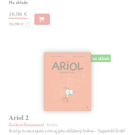
Na sklade
16,06 €
16,90 €
?
na sklade
Ariol 2
Guibert Emmanuel
| Kniha
Ariol je tu zas a spolu s ním aj jeho obľúbený hrdina – Superkôň Erdži!