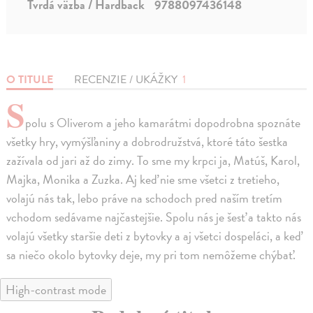
Tvrdá väzba / Hardback
9788097436148
O TITULE
RECENZIE / UKÁŽKY
1
S
polu s Oliverom a jeho kamarátmi dopodrobna spoznáte
všetky hry, vymýšľaniny a dobrodružstvá, ktoré táto šestka
zažívala od jari až do zimy. To sme my krpci ja, Matúš, Karol,
Majka, Monika a Zuzka. Aj keď nie sme všetci z tretieho,
volajú nás tak, lebo práve na schodoch pred naším tretím
vchodom sedávame najčastejšie. Spolu nás je šesť a takto nás
volajú všetky staršie deti z bytovky a aj všetci dospeláci, a keď
sa niečo okolo bytovky deje, my pri tom nemôžeme chýbať.
High-contrast mode